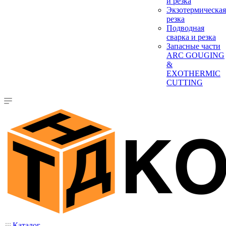
и резка
Экзотермическая
резка
Подводная
сварка и резка
Запасные части
ARC GOUGING
&
EXOTHERMIC
CUTTING
Каталог