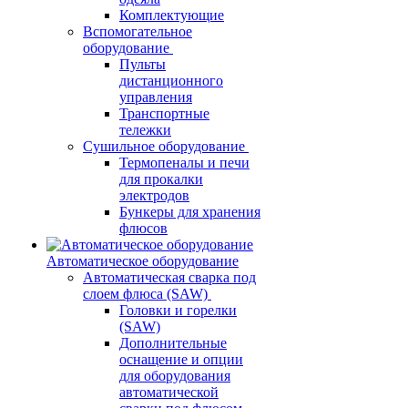
Комплектующие
Вспомогательное
оборудование
Пульты
дистанционного
управления
Транспортные
тележки
Сушильное оборудование
Термопеналы и печи
для прокалки
электродов
Бункеры для хранения
флюсов
Автоматическое оборудование
Автоматическая сварка под
слоем флюса (SAW)
Головки и горелки
(SAW)
Дополнительные
оснащение и опции
для оборудования
автоматической