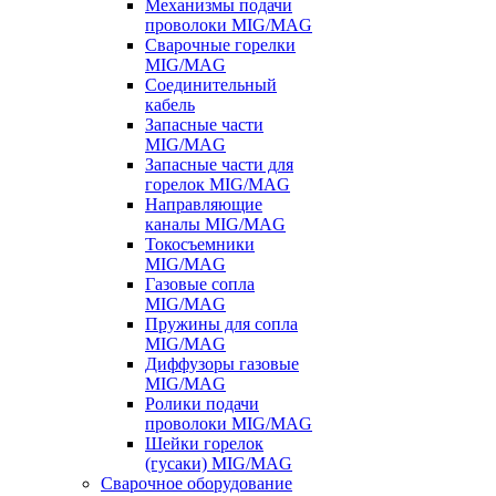
Механизмы подачи
проволоки MIG/MAG
Сварочные горелки
MIG/MAG
Соединительный
кабель
Запасные части
MIG/MAG
Запасные части для
горелок MIG/MAG
Направляющие
каналы MIG/MAG
Токосъемники
MIG/MAG
Газовые сопла
MIG/MAG
Пружины для сопла
MIG/MAG
Диффузоры газовые
MIG/MAG
Ролики подачи
проволоки MIG/MAG
Шейки горелок
(гусаки) MIG/MAG
Сварочное оборудование