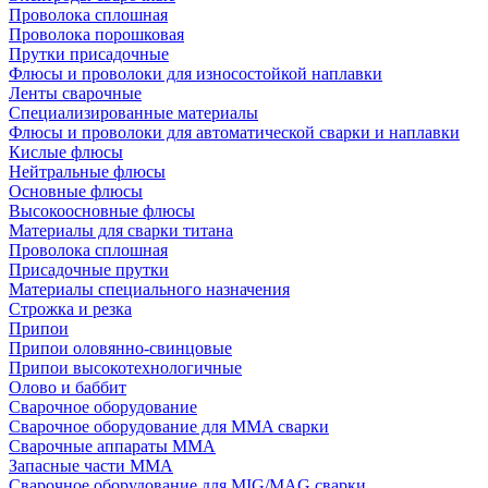
Проволока сплошная
Проволока порошковая
Прутки присадочные
Флюсы и проволоки для износостойкой наплавки
Ленты сварочные
Специализированные материалы
Флюсы и проволоки для автоматической сварки и наплавки
Кислые флюсы
Нейтральные флюсы
Основные флюсы
Высокоосновные флюсы
Материалы для сварки титана
Проволока сплошная
Присадочные прутки
Материалы специального назначения
Строжка и резка
Припои
Припои оловянно-свинцовые
Припои высокотехнологичные
Олово и баббит
Сварочное оборудование
Сварочное оборудование для MMA сварки
Сварочные аппараты MMA
Запасные части MMA
Сварочное оборудование для MIG/MAG сварки