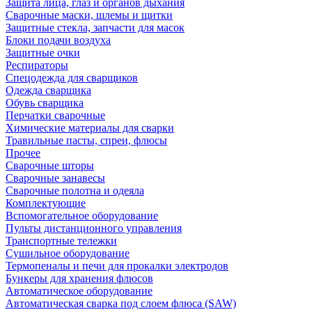
Защита лица, глаз и органов дыхания
Сварочные маски, шлемы и щитки
Защитные стекла, запчасти для масок
Блоки подачи воздуха
Защитные очки
Респираторы
Спецодежда для сварщиков
Одежда сварщика
Обувь сварщика
Перчатки сварочные
Химические материалы для сварки
Травильные пасты, спреи, флюсы
Прочее
Сварочные шторы
Сварочные занавесы
Сварочные полотна и одеяла
Комплектующие
Вспомогательное оборудование
Пульты дистанционного управления
Транспортные тележки
Сушильное оборудование
Термопеналы и печи для прокалки электродов
Бункеры для хранения флюсов
Автоматическое оборудование
Автоматическая сварка под слоем флюса (SAW)