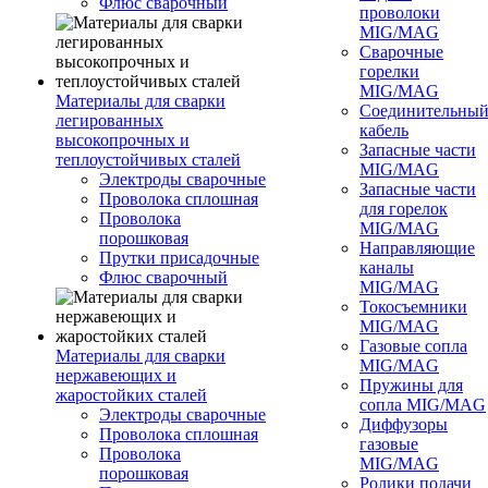
Флюс сварочный
проволоки
MIG/MAG
Сварочные
горелки
MIG/MAG
Материалы для сварки
Соединительны
легированных
кабель
высокопрочных и
Запасные части
теплоустойчивых сталей
MIG/MAG
Электроды сварочные
Запасные части
Проволока сплошная
для горелок
Проволока
MIG/MAG
порошковая
Направляющие
Прутки присадочные
каналы
Флюс сварочный
MIG/MAG
Токосъемники
MIG/MAG
Газовые сопла
Материалы для сварки
MIG/MAG
нержавеющих и
Пружины для
жаростойких сталей
сопла MIG/MAG
Электроды сварочные
Диффузоры
Проволока сплошная
газовые
Проволока
MIG/MAG
порошковая
Ролики подачи