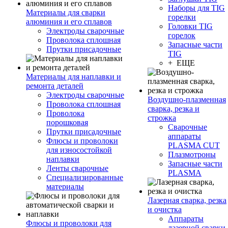
Наборы для TIG
Материалы для сварки
горелки
алюминия и его сплавов
Головки TIG
Электроды сварочные
горелок
Проволока сплошная
Запасные части
Прутки присадочные
TIG
+ ЕЩЕ
Материалы для наплавки и
ремонта деталей
Электроды сварочные
Воздушно-плазменная
Проволока сплошная
сварка, резка и
Проволока
строжка
порошковая
Сварочные
Прутки присадочные
аппараты
Флюсы и проволоки
PLASMA CUT
для износостойкой
Плазмотроны
наплавки
Запасные части
Ленты сварочные
PLASMA
Специализированные
материалы
Лазерная сварка, резка
и очистка
Аппараты
Флюсы и проволоки для
лазерной сварки