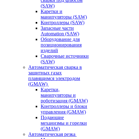
сварки под флюсом
(SAW)
Каретки и
манипуляторы (SAW)
Контроллеры (SAW)
Запасные части
Automation (SAW)
Оборудование для
позиционирования
изделий
Сварочные источники
(SAW)
Автоматическая сварка в
защитных газах
плавящимся электродом
(GMAW)
Каретки,
манипуляторы и
роботизация (GMAW)
Контроллеры и блоки
управления (GMAW)
Подающие
механизмы и горелки
(GMAW)
Автоматическая резка