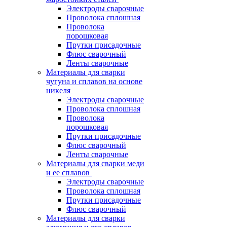
Электроды сварочные
Проволока сплошная
Проволока
порошковая
Прутки присадочные
Флюс сварочный
Ленты сварочные
Материалы для сварки
чугуна и сплавов на основе
никеля
Электроды сварочные
Проволока сплошная
Проволока
порошковая
Прутки присадочные
Флюс сварочный
Ленты сварочные
Материалы для сварки меди
и ее сплавов
Электроды сварочные
Проволока сплошная
Прутки присадочные
Флюс сварочный
Материалы для сварки