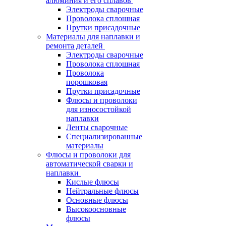
алюминия и его сплавов
Электроды сварочные
Проволока сплошная
Прутки присадочные
Материалы для наплавки и
ремонта деталей
Электроды сварочные
Проволока сплошная
Проволока
порошковая
Прутки присадочные
Флюсы и проволоки
для износостойкой
наплавки
Ленты сварочные
Специализированные
материалы
Флюсы и проволоки для
автоматической сварки и
наплавки
Кислые флюсы
Нейтральные флюсы
Основные флюсы
Высокоосновные
флюсы