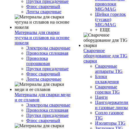
Прутки присадочные
проволоки
Флюс сварочный
MIG/MAG
Ленты сварочные
Шейки горелок
(гусаки)
MIG/MAG
+ ЕЩЕ
Материалы для сварки
чугуна и сплавов на основе
никеля
Электроды сварочные
Сварочное
Проволока сплошная
оборудование для TIG
Проволока
сварки
порошковая
Сварочные
Прутки присадочные
аппараты TIG
Флюс сварочный
Блоки
Ленты сварочные
охлаждения
Сварочные
горелки TIG
Материалы для сварки меди
Цанги
и ее сплавов
Цангодержатели
Электроды сварочные
и газовые линзы
Проволока сплошная
Сопло газовое
Прутки присадочные
TIG
Флюс сварочный
Изоляторы TIG
Заглушки TIG