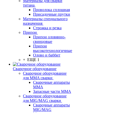
Материалы для сварки
титана
Проволока сплошная
Присадочные прутки
Материалы специального
назначения
Строжка и резка
Припои
Припои оловянно-
свинцовые
Припои
высокотехнологичные
Олово и баббит
+ ЕЩЕ 1
Сварочное оборудование
Сварочное оборудование
для MMA сварки
Сварочные аппараты
MMA
Запасные части MMA
Сварочное оборудование
для MIG/MAG сварки
Сварочные аппараты
MIG/MAG