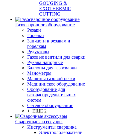
GOUGING &
EXOTHERMIC
CUTTING
Газосварочное оборудование
Резаки
Горелки
Запчасти к резакам и
горелкам
Редукторы
Газовые вентили для сварки
Рукава напорные
Баллоны для газосварки
Манометры
Машины газовой резки
Медицинское оборудование
Оборудование для
газораспределительных
систем
Сетевое оборудование
+ ЕЩЕ 2
Сварочные аксессуары
Инструменты сварщика
Электрододержатели