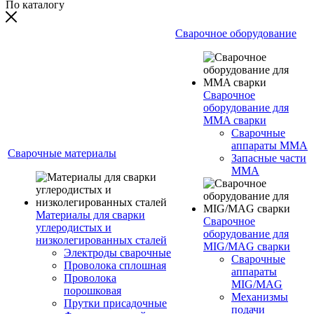
По каталогу
Сварочное оборудование
Сварочное
оборудование для
MMA сварки
Сварочные
аппараты MMA
Сварочные материалы
Запасные части
MMA
Материалы для сварки
Сварочное
углеродистых и
оборудование для
низколегированных сталей
MIG/MAG сварки
Электроды сварочные
Сварочные
Проволока сплошная
аппараты
Проволока
MIG/MAG
порошковая
Механизмы
Прутки присадочные
подачи