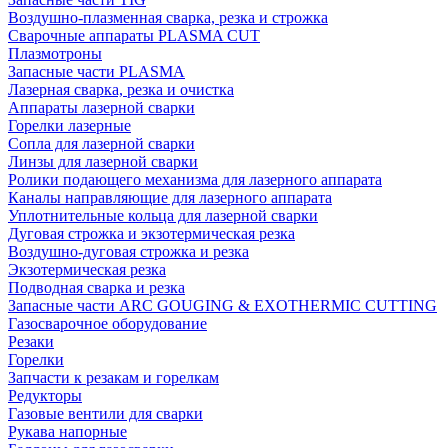
Воздушно-плазменная сварка, резка и строжка
Сварочные аппараты PLASMA CUT
Плазмотроны
Запасные части PLASMA
Лазерная сварка, резка и очистка
Аппараты лазерной сварки
Горелки лазерные
Сопла для лазерной сварки
Линзы для лазерной сварки
Ролики подающего механизма для лазерного аппарата
Каналы направляющие для лазерного аппарата
Уплотнительные кольца для лазерной сварки
Дуговая строжка и экзотермическая резка
Воздушно-дуговая строжка и резка
Экзотермическая резка
Подводная сварка и резка
Запасные части ARC GOUGING & EXOTHERMIC CUTTING
Газосварочное оборудование
Резаки
Горелки
Запчасти к резакам и горелкам
Редукторы
Газовые вентили для сварки
Рукава напорные