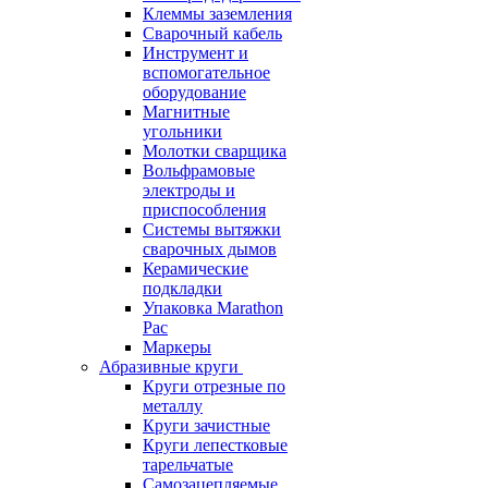
Клеммы заземления
Сварочный кабель
Инструмент и
вспомогательное
оборудование
Магнитные
угольники
Молотки сварщика
Вольфрамовые
электроды и
приспособления
Системы вытяжки
сварочных дымов
Керамические
подкладки
Упаковка Marathon
Pac
Маркеры
Абразивные круги
Круги отрезные по
металлу
Круги зачистные
Круги лепестковые
тарельчатые
Самозацепляемые