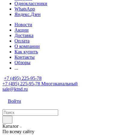
Одноклассники
WhatsApp
Яндекс.Дзен
Новости
Акции
Доставка
Оплата
О компании
Как купить
Контакты
Обзоры
...
+7 (495) 225-95-78
+7 (495) 225-95-78
Многоканальный
sale@ktnd.ru
Войти
Каталог
По всему сайту