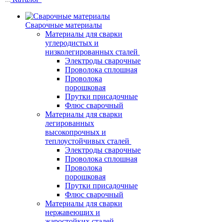
Сварочные материалы
Материалы для сварки
углеродистых и
низколегированных сталей
Электроды сварочные
Проволока сплошная
Проволока
порошковая
Прутки присадочные
Флюс сварочный
Материалы для сварки
легированных
высокопрочных и
теплоустойчивых сталей
Электроды сварочные
Проволока сплошная
Проволока
порошковая
Прутки присадочные
Флюс сварочный
Материалы для сварки
нержавеющих и
жаростойких сталей