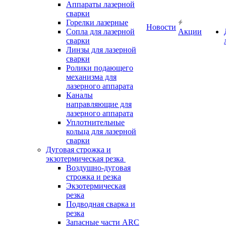
Аппараты лазерной
сварки
Горелки лазерные
Новости
Сопла для лазерной
Акции
сварки
Линзы для лазерной
сварки
Ролики подающего
механизма для
лазерного аппарата
Каналы
направляющие для
лазерного аппарата
Уплотнительные
кольца для лазерной
сварки
Дуговая строжка и
экзотермическая резка
Воздушно-дуговая
строжка и резка
Экзотермическая
резка
Подводная сварка и
резка
Запасные части ARC