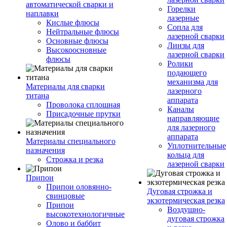
автоматической сварки и
Горелки
наплавки
лазерные
Кислые флюсы
Сопла для
Нейтральные флюсы
лазерной сварки
Основные флюсы
Линзы для
Высокоосновные
лазерной сварки
флюсы
Ролики
подающего
механизма для
Материалы для сварки
лазерного
титана
аппарата
Проволока сплошная
Каналы
Присадочные прутки
направляющие
для лазерного
аппарата
Материалы специального
Уплотнительные
назначения
кольца для
Строжка и резка
лазерной сварки
Припои
Припои оловянно-
Дуговая строжка и
свинцовые
экзотермическая резка
Припои
Воздушно-
высокотехнологичные
дуговая строжка
Олово и баббит