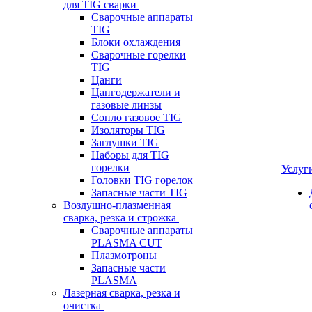
для TIG сварки
Сварочные аппараты
TIG
Блоки охлаждения
Сварочные горелки
TIG
Цанги
Цангодержатели и
газовые линзы
Сопло газовое TIG
Изоляторы TIG
Заглушки TIG
Наборы для TIG
горелки
Услуг
Головки TIG горелок
Запасные части TIG
Воздушно-плазменная
сварка, резка и строжка
Сварочные аппараты
PLASMA CUT
Плазмотроны
Запасные части
PLASMA
Лазерная сварка, резка и
очистка