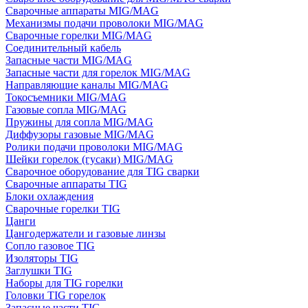
Сварочные аппараты MIG/MAG
Механизмы подачи проволоки MIG/MAG
Сварочные горелки MIG/MAG
Соединительный кабель
Запасные части MIG/MAG
Запасные части для горелок MIG/MAG
Направляющие каналы MIG/MAG
Токосъемники MIG/MAG
Газовые сопла MIG/MAG
Пружины для сопла MIG/MAG
Диффузоры газовые MIG/MAG
Ролики подачи проволоки MIG/MAG
Шейки горелок (гусаки) MIG/MAG
Сварочное оборудование для TIG сварки
Сварочные аппараты TIG
Блоки охлаждения
Сварочные горелки TIG
Цанги
Цангодержатели и газовые линзы
Сопло газовое TIG
Изоляторы TIG
Заглушки TIG
Наборы для TIG горелки
Головки TIG горелок
Запасные части TIG