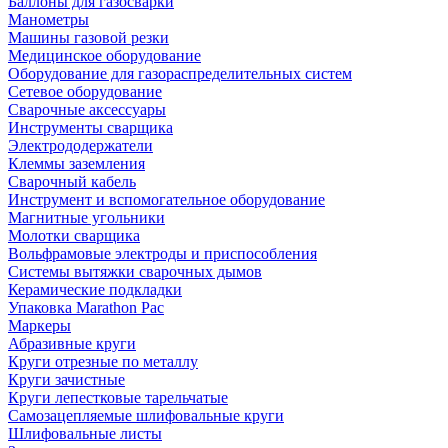
Баллоны для газосварки
Манометры
Машины газовой резки
Медицинское оборудование
Оборудование для газораспределительных систем
Сетевое оборудование
Сварочные аксессуары
Инструменты сварщика
Электрододержатели
Клеммы заземления
Сварочный кабель
Инструмент и вспомогательное оборудование
Магнитные угольники
Молотки сварщика
Вольфрамовые электроды и приспособления
Системы вытяжки сварочных дымов
Керамические подкладки
Упаковка Marathon Pac
Маркеры
Абразивные круги
Круги отрезные по металлу
Круги зачистные
Круги лепестковые тарельчатые
Самозацепляемые шлифовальные круги
Шлифовальные листы