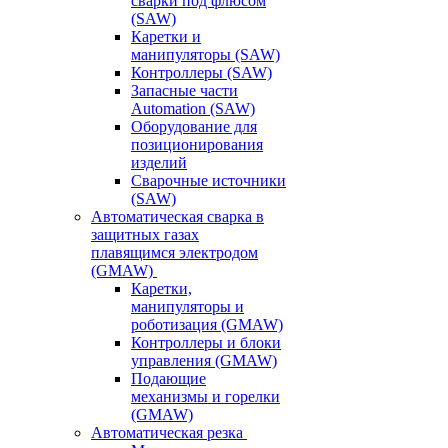
сварки под флюсом
(SAW)
Каретки и
манипуляторы (SAW)
Контроллеры (SAW)
Запасные части
Automation (SAW)
Оборудование для
позиционирования
изделий
Сварочные источники
(SAW)
Автоматическая сварка в
защитных газах
плавящимся электродом
(GMAW)
Каретки,
манипуляторы и
роботизация (GMAW)
Контроллеры и блоки
управления (GMAW)
Подающие
механизмы и горелки
(GMAW)
Автоматическая резка