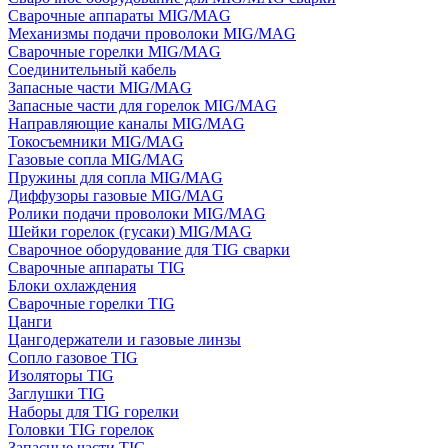
Сварочные аппараты MIG/MAG
Механизмы подачи проволоки MIG/MAG
Сварочные горелки MIG/MAG
Соединительный кабель
Запасные части MIG/MAG
Запасные части для горелок MIG/MAG
Направляющие каналы MIG/MAG
Токосъемники MIG/MAG
Газовые сопла MIG/MAG
Пружины для сопла MIG/MAG
Диффузоры газовые MIG/MAG
Ролики подачи проволоки MIG/MAG
Шейки горелок (гусаки) MIG/MAG
Сварочное оборудование для TIG сварки
Сварочные аппараты TIG
Блоки охлаждения
Сварочные горелки TIG
Цанги
Цангодержатели и газовые линзы
Сопло газовое TIG
Изоляторы TIG
Заглушки TIG
Наборы для TIG горелки
Головки TIG горелок
Запасные части TIG