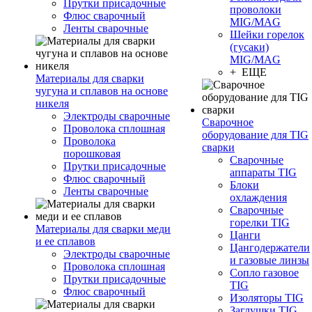
Прутки присадочные
проволоки
Флюс сварочный
MIG/MAG
Ленты сварочные
Шейки горелок
(гусаки)
MIG/MAG
+ ЕЩЕ
Материалы для сварки
чугуна и сплавов на основе
никеля
Электроды сварочные
Сварочное
Проволока сплошная
оборудование для TIG
Проволока
сварки
порошковая
Сварочные
Прутки присадочные
аппараты TIG
Флюс сварочный
Блоки
Ленты сварочные
охлаждения
Сварочные
горелки TIG
Материалы для сварки меди
Цанги
и ее сплавов
Цангодержатели
Электроды сварочные
и газовые линзы
Проволока сплошная
Сопло газовое
Прутки присадочные
TIG
Флюс сварочный
Изоляторы TIG
Заглушки TIG