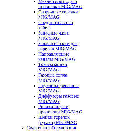
Механизмы подачи
проволоки MIG/MAG
Сварочные горелки
MIG/MAG
Соединительный
кабель
Запасные части
MIG/MAG
Запасные части для
горелок MIG/MAG
Направляющие
каналы MIG/MAG
Токосъемники
MIG/MAG
Газовые сопла
MIG/MAG
Пружины для сопла
MIG/MAG
Диффузоры газовые
MIG/MAG
Ролики подачи
проволоки MIG/MAG
Шейки горелок
(гусаки) MIG/MAG
Сварочное оборудование