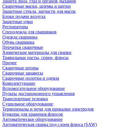
Защита лица, глаз и органов дыхания
Сварочные маски, шлемы и щитки
Защитные стекла, запчасти для масок
Блоки подачи воздуха
Защитные очки
Респираторы
Спецодежда для сварщиков
Одежда сварщика
Обувь сварщика
Перчатки сварочные
Химические материалы для сварки
Травильные пасты, спреи, флюсы
Прочее
Сварочные шторы
Сварочные занавесы
Сварочные полотна и одеяла
Комплектующие
Вспомогательное оборудование
Пульты дистанционного управления
Транспортные тележки
Сушильное оборудование
Термопеналы и печи для прокалки электродов
Бункеры для хранения флюсов
Автоматическое оборудование
Автоматическая сварка под слоем флюса (SAW)