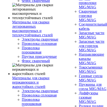
Флюс сварочный
проволоки
MIG/MAG
Сварочные
горелки
MIG/MAG
Материалы для сварки
Соединительны
легированных
кабель
высокопрочных и
Запасные части
теплоустойчивых сталей
MIG/MAG
Электроды сварочные
Запасные части
Проволока сплошная
для горелок
Проволока
MIG/MAG
порошковая
Направляющие
Прутки присадочные
каналы
Флюс сварочный
MIG/MAG
Токосъемники
MIG/MAG
Газовые сопла
Материалы для сварки
MIG/MAG
нержавеющих и
Пружины для
жаростойких сталей
сопла MIG/MAG
Электроды сварочные
Диффузоры
Проволока сплошная
газовые
Проволока
MIG/MAG
порошковая
Ролики подачи