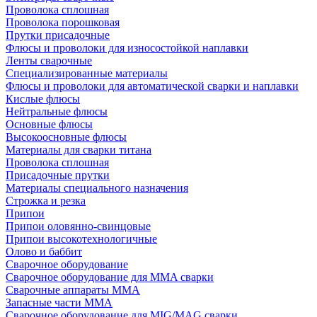
Проволока сплошная
Проволока порошковая
Прутки присадочные
Флюсы и проволоки для износостойкой наплавки
Ленты сварочные
Специализированные материалы
Флюсы и проволоки для автоматической сварки и наплавки
Кислые флюсы
Нейтральные флюсы
Основные флюсы
Высокоосновные флюсы
Материалы для сварки титана
Проволока сплошная
Присадочные прутки
Материалы специального назначения
Строжка и резка
Припои
Припои оловянно-свинцовые
Припои высокотехнологичные
Олово и баббит
Сварочное оборудование
Сварочное оборудование для MMA сварки
Сварочные аппараты MMA
Запасные части MMA
Сварочное оборудование для MIG/MAG сварки