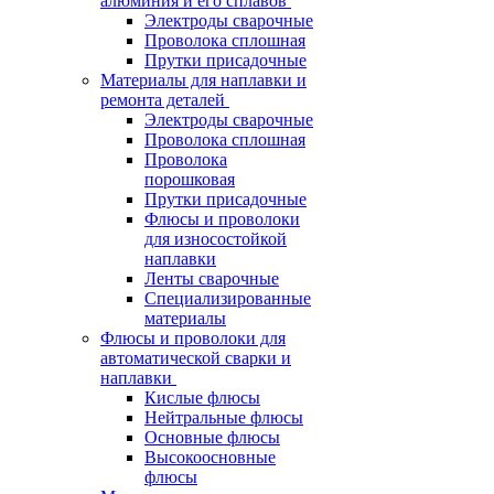
алюминия и его сплавов
Электроды сварочные
Проволока сплошная
Прутки присадочные
Материалы для наплавки и
ремонта деталей
Электроды сварочные
Проволока сплошная
Проволока
порошковая
Прутки присадочные
Флюсы и проволоки
для износостойкой
наплавки
Ленты сварочные
Специализированные
материалы
Флюсы и проволоки для
автоматической сварки и
наплавки
Кислые флюсы
Нейтральные флюсы
Основные флюсы
Высокоосновные
флюсы