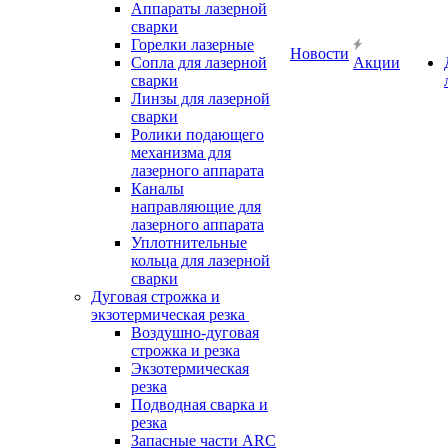
Аппараты лазерной
сварки
Горелки лазерные
Новости
Сопла для лазерной
Акции
сварки
Линзы для лазерной
сварки
Ролики подающего
механизма для
лазерного аппарата
Каналы
направляющие для
лазерного аппарата
Уплотнительные
кольца для лазерной
сварки
Дуговая строжка и
экзотермическая резка
Воздушно-дуговая
строжка и резка
Экзотермическая
резка
Подводная сварка и
резка
Запасные части ARC