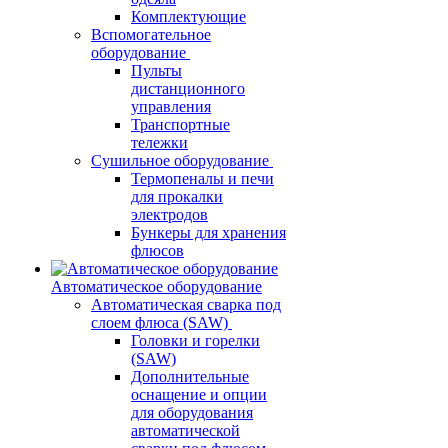
Комплектующие
Вспомогательное
оборудование
Пульты
дистанционного
управления
Транспортные
тележки
Сушильное оборудование
Термопеналы и печи
для прокалки
электродов
Бункеры для хранения
флюсов
Автоматическое оборудование
Автоматическая сварка под
слоем флюса (SAW)
Головки и горелки
(SAW)
Дополнительные
оснащение и опции
для оборудования
автоматической