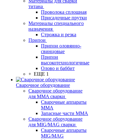
Материалы для сварки
титана
Проволока сплошная
Присадочные прутки
Материалы специального
назначения
Строжка и резка
Припои
Припои оловянно-
свинцовые
Припои
высокотехнологичные
Олово и баббит
+ ЕЩЕ 1
Сварочное оборудование
Сварочное оборудование
для MMA сварки
Сварочные аппараты
MMA
Запасные части MMA
Сварочное оборудование
для MIG/MAG сварки
Сварочные аппараты
MIG/MAG