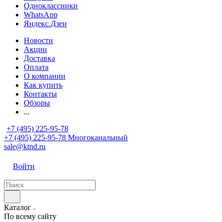
Одноклассники
WhatsApp
Яндекс.Дзен
Новости
Акции
Доставка
Оплата
О компании
Как купить
Контакты
Обзоры
...
+7 (495) 225-95-78
+7 (495) 225-95-78
Многоканальный
sale@ktnd.ru
Войти
Каталог
По всему сайту