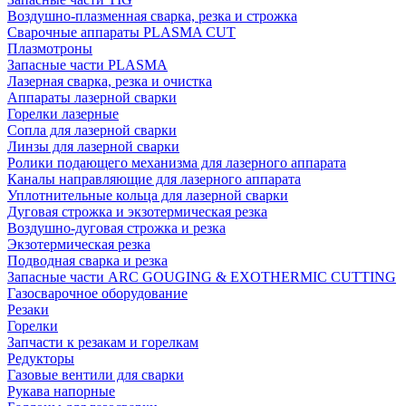
Воздушно-плазменная сварка, резка и строжка
Сварочные аппараты PLASMA CUT
Плазмотроны
Запасные части PLASMA
Лазерная сварка, резка и очистка
Аппараты лазерной сварки
Горелки лазерные
Сопла для лазерной сварки
Линзы для лазерной сварки
Ролики подающего механизма для лазерного аппарата
Каналы направляющие для лазерного аппарата
Уплотнительные кольца для лазерной сварки
Дуговая строжка и экзотермическая резка
Воздушно-дуговая строжка и резка
Экзотермическая резка
Подводная сварка и резка
Запасные части ARC GOUGING & EXOTHERMIC CUTTING
Газосварочное оборудование
Резаки
Горелки
Запчасти к резакам и горелкам
Редукторы
Газовые вентили для сварки
Рукава напорные