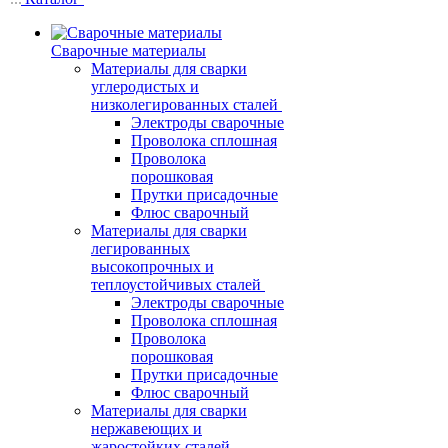
Сварочные материалы
Материалы для сварки
углеродистых и
низколегированных сталей
Электроды сварочные
Проволока сплошная
Проволока
порошковая
Прутки присадочные
Флюс сварочный
Материалы для сварки
легированных
высокопрочных и
теплоустойчивых сталей
Электроды сварочные
Проволока сплошная
Проволока
порошковая
Прутки присадочные
Флюс сварочный
Материалы для сварки
нержавеющих и
жаростойких сталей