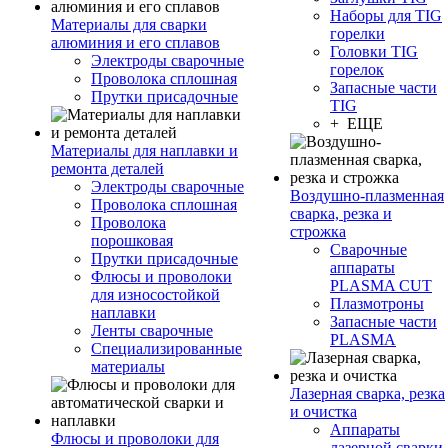
Наборы для TIG
Материалы для сварки
горелки
алюминия и его сплавов
Головки TIG
Электроды сварочные
горелок
Проволока сплошная
Запасные части
Прутки присадочные
TIG
+ ЕЩЕ
Материалы для наплавки и
ремонта деталей
Электроды сварочные
Воздушно-плазменная
Проволока сплошная
сварка, резка и
Проволока
строжка
порошковая
Сварочные
Прутки присадочные
аппараты
Флюсы и проволоки
PLASMA CUT
для износостойкой
Плазмотроны
наплавки
Запасные части
Ленты сварочные
PLASMA
Специализированные
материалы
Лазерная сварка, резка
и очистка
Аппараты
Флюсы и проволоки для
лазерной сварки