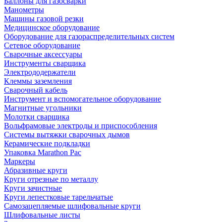
Баллоны для газосварки
Манометры
Машины газовой резки
Медицинское оборудование
Оборудование для газораспределительных систем
Сетевое оборудование
Сварочные аксессуары
Инструменты сварщика
Электрододержатели
Клеммы заземления
Сварочный кабель
Инструмент и вспомогательное оборудование
Магнитные угольники
Молотки сварщика
Вольфрамовые электроды и приспособления
Системы вытяжки сварочных дымов
Керамические подкладки
Упаковка Marathon Pac
Маркеры
Абразивные круги
Круги отрезные по металлу
Круги зачистные
Круги лепестковые тарельчатые
Самозацепляемые шлифовальные круги
Шлифовальные листы