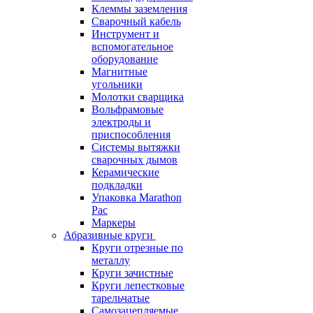
Клеммы заземления
Сварочный кабель
Инструмент и
вспомогательное
оборудование
Магнитные
угольники
Молотки сварщика
Вольфрамовые
электроды и
приспособления
Системы вытяжки
сварочных дымов
Керамические
подкладки
Упаковка Marathon
Pac
Маркеры
Абразивные круги
Круги отрезные по
металлу
Круги зачистные
Круги лепестковые
тарельчатые
Самозацепляемые