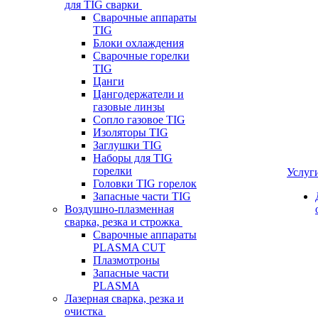
для TIG сварки
Сварочные аппараты
TIG
Блоки охлаждения
Сварочные горелки
TIG
Цанги
Цангодержатели и
газовые линзы
Сопло газовое TIG
Изоляторы TIG
Заглушки TIG
Наборы для TIG
горелки
Услуг
Головки TIG горелок
Запасные части TIG
Воздушно-плазменная
сварка, резка и строжка
Сварочные аппараты
PLASMA CUT
Плазмотроны
Запасные части
PLASMA
Лазерная сварка, резка и
очистка