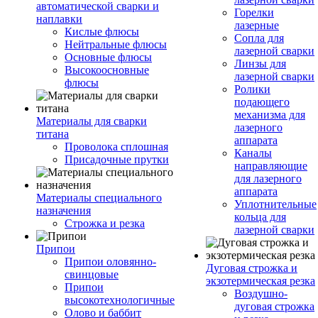
автоматической сварки и
Горелки
наплавки
лазерные
Кислые флюсы
Сопла для
Нейтральные флюсы
лазерной сварки
Основные флюсы
Линзы для
Высокоосновные
лазерной сварки
флюсы
Ролики
подающего
механизма для
Материалы для сварки
лазерного
титана
аппарата
Проволока сплошная
Каналы
Присадочные прутки
направляющие
для лазерного
аппарата
Материалы специального
Уплотнительные
назначения
кольца для
Строжка и резка
лазерной сварки
Припои
Припои оловянно-
Дуговая строжка и
свинцовые
экзотермическая резка
Припои
Воздушно-
высокотехнологичные
дуговая строжка
Олово и баббит