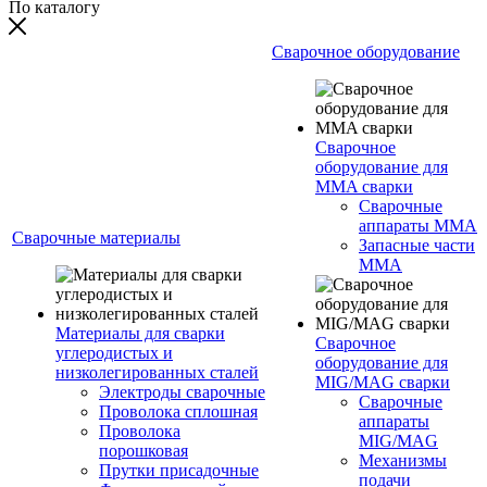
По каталогу
Сварочное оборудование
Сварочное
оборудование для
MMA сварки
Сварочные
аппараты MMA
Сварочные материалы
Запасные части
MMA
Материалы для сварки
Сварочное
углеродистых и
оборудование для
низколегированных сталей
MIG/MAG сварки
Электроды сварочные
Сварочные
Проволока сплошная
аппараты
Проволока
MIG/MAG
порошковая
Механизмы
Прутки присадочные
подачи