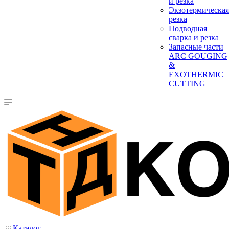
и резка
Экзотермическая
резка
Подводная
сварка и резка
Запасные части
ARC GOUGING
&
EXOTHERMIC
CUTTING
Каталог