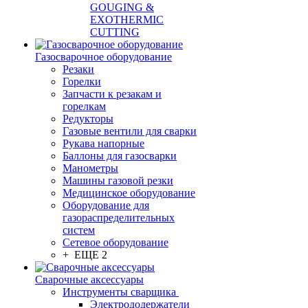
GOUGING &
EXOTHERMIC
CUTTING
Газосварочное оборудование
Резаки
Горелки
Запчасти к резакам и
горелкам
Редукторы
Газовые вентили для сварки
Рукава напорные
Баллоны для газосварки
Манометры
Машины газовой резки
Медицинское оборудование
Оборудование для
газораспределительных
систем
Сетевое оборудование
+ ЕЩЕ 2
Сварочные аксессуары
Инструменты сварщика
Электрододержатели