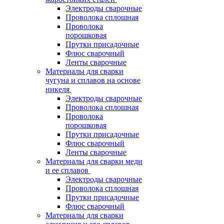
Электроды сварочные
Проволока сплошная
Проволока
порошковая
Прутки присадочные
Флюс сварочный
Ленты сварочные
Материалы для сварки
чугуна и сплавов на основе
никеля
Электроды сварочные
Проволока сплошная
Проволока
порошковая
Прутки присадочные
Флюс сварочный
Ленты сварочные
Материалы для сварки меди
и ее сплавов
Электроды сварочные
Проволока сплошная
Прутки присадочные
Флюс сварочный
Материалы для сварки