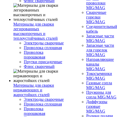
Флюс сварочный
проволоки
MIG/MAG
Сварочные
горелки
MIG/MAG
Материалы для сварки
Соединительны
легированных
кабель
высокопрочных и
Запасные части
теплоустойчивых сталей
MIG/MAG
Электроды сварочные
Запасные части
Проволока сплошная
для горелок
Проволока
MIG/MAG
порошковая
Направляющие
Прутки присадочные
каналы
Флюс сварочный
MIG/MAG
Токосъемники
MIG/MAG
Газовые сопла
Материалы для сварки
MIG/MAG
нержавеющих и
Пружины для
жаростойких сталей
сопла MIG/MAG
Электроды сварочные
Диффузоры
Проволока сплошная
газовые
Проволока
MIG/MAG
порошковая
Ролики подачи