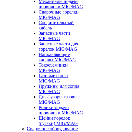
Механизмы подачи
проволоки MIG/MAG
Сварочные горелки
MIG/MAG
Соединительный
кабель
Запасные части
MIG/MAG
Запасные части для
горелок MIG/MAG
Направляющие
каналы MIG/MAG
Токосъемники
MIG/MAG
Газовые сопла
MIG/MAG
Пружины для сопла
MIG/MAG
Диффузоры газовые
MIG/MAG
Ролики подачи
проволоки MIG/MAG
Шейки горелок
(гусаки) MIG/MAG
Сварочное оборудование