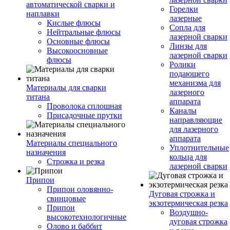
автоматической сварки и
Горелки
наплавки
лазерные
Кислые флюсы
Сопла для
Нейтральные флюсы
лазерной сварки
Основные флюсы
Линзы для
Высокоосновные
лазерной сварки
флюсы
Ролики
подающего
механизма для
Материалы для сварки
лазерного
титана
аппарата
Проволока сплошная
Каналы
Присадочные прутки
направляющие
для лазерного
аппарата
Материалы специального
Уплотнительные
назначения
кольца для
Строжка и резка
лазерной сварки
Припои
Припои оловянно-
Дуговая строжка и
свинцовые
экзотермическая резка
Припои
Воздушно-
высокотехнологичные
дуговая строжка
Олово и баббит