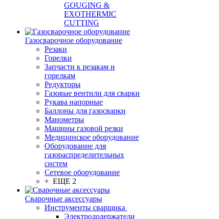
GOUGING &
EXOTHERMIC
CUTTING
Газосварочное оборудование
Резаки
Горелки
Запчасти к резакам и
горелкам
Редукторы
Газовые вентили для сварки
Рукава напорные
Баллоны для газосварки
Манометры
Машины газовой резки
Медицинское оборудование
Оборудование для
газораспределительных
систем
Сетевое оборудование
+ ЕЩЕ 2
Сварочные аксессуары
Инструменты сварщика
Электрододержатели