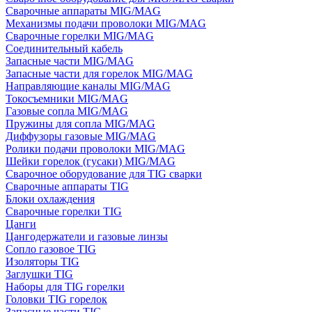
Сварочные аппараты MIG/MAG
Механизмы подачи проволоки MIG/MAG
Сварочные горелки MIG/MAG
Соединительный кабель
Запасные части MIG/MAG
Запасные части для горелок MIG/MAG
Направляющие каналы MIG/MAG
Токосъемники MIG/MAG
Газовые сопла MIG/MAG
Пружины для сопла MIG/MAG
Диффузоры газовые MIG/MAG
Ролики подачи проволоки MIG/MAG
Шейки горелок (гусаки) MIG/MAG
Сварочное оборудование для TIG сварки
Сварочные аппараты TIG
Блоки охлаждения
Сварочные горелки TIG
Цанги
Цангодержатели и газовые линзы
Сопло газовое TIG
Изоляторы TIG
Заглушки TIG
Наборы для TIG горелки
Головки TIG горелок
Запасные части TIG