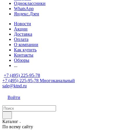
Одноклассники
WhatsApp
Яндекс.Дзен
Новости
Акции
Доставка
Оплата
О компании
Как купить
Контакты
Обзоры
...
+7 (495) 225-95-78
+7 (495) 225-95-78
Многоканальный
sale@ktnd.ru
Войти
Каталог
По всему сайту