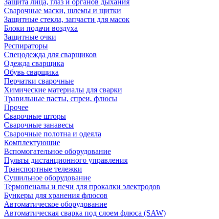
Защита лица, глаз и органов дыхания
Сварочные маски, шлемы и щитки
Защитные стекла, запчасти для масок
Блоки подачи воздуха
Защитные очки
Респираторы
Спецодежда для сварщиков
Одежда сварщика
Обувь сварщика
Перчатки сварочные
Химические материалы для сварки
Травильные пасты, спреи, флюсы
Прочее
Сварочные шторы
Сварочные занавесы
Сварочные полотна и одеяла
Комплектующие
Вспомогательное оборудование
Пульты дистанционного управления
Транспортные тележки
Сушильное оборудование
Термопеналы и печи для прокалки электродов
Бункеры для хранения флюсов
Автоматическое оборудование
Автоматическая сварка под слоем флюса (SAW)