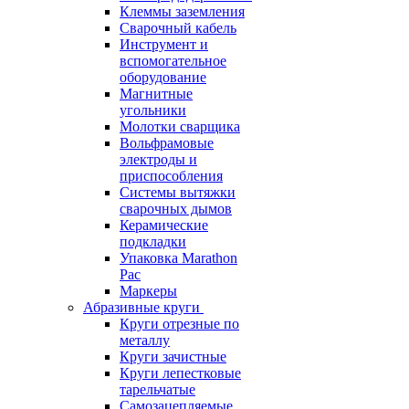
Клеммы заземления
Сварочный кабель
Инструмент и
вспомогательное
оборудование
Магнитные
угольники
Молотки сварщика
Вольфрамовые
электроды и
приспособления
Системы вытяжки
сварочных дымов
Керамические
подкладки
Упаковка Marathon
Pac
Маркеры
Абразивные круги
Круги отрезные по
металлу
Круги зачистные
Круги лепестковые
тарельчатые
Самозацепляемые