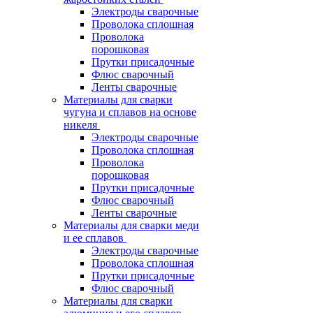
Электроды сварочные
Проволока сплошная
Проволока
порошковая
Прутки присадочные
Флюс сварочный
Ленты сварочные
Материалы для сварки
чугуна и сплавов на основе
никеля
Электроды сварочные
Проволока сплошная
Проволока
порошковая
Прутки присадочные
Флюс сварочный
Ленты сварочные
Материалы для сварки меди
и ее сплавов
Электроды сварочные
Проволока сплошная
Прутки присадочные
Флюс сварочный
Материалы для сварки