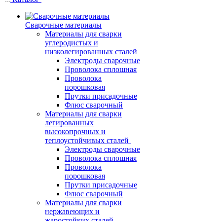
Сварочные материалы
Материалы для сварки
углеродистых и
низколегированных сталей
Электроды сварочные
Проволока сплошная
Проволока
порошковая
Прутки присадочные
Флюс сварочный
Материалы для сварки
легированных
высокопрочных и
теплоустойчивых сталей
Электроды сварочные
Проволока сплошная
Проволока
порошковая
Прутки присадочные
Флюс сварочный
Материалы для сварки
нержавеющих и
жаростойких сталей