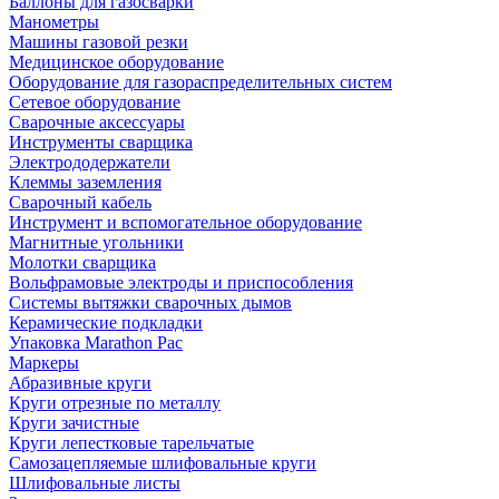
Баллоны для газосварки
Манометры
Машины газовой резки
Медицинское оборудование
Оборудование для газораспределительных систем
Сетевое оборудование
Сварочные аксессуары
Инструменты сварщика
Электрододержатели
Клеммы заземления
Сварочный кабель
Инструмент и вспомогательное оборудование
Магнитные угольники
Молотки сварщика
Вольфрамовые электроды и приспособления
Системы вытяжки сварочных дымов
Керамические подкладки
Упаковка Marathon Pac
Маркеры
Абразивные круги
Круги отрезные по металлу
Круги зачистные
Круги лепестковые тарельчатые
Самозацепляемые шлифовальные круги
Шлифовальные листы