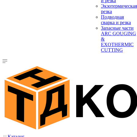
и резка
Экзотермическая
резка
Подводная
сварка и резка
Запасные части
ARC GOUGING
&
EXOTHERMIC
CUTTING
Каталог