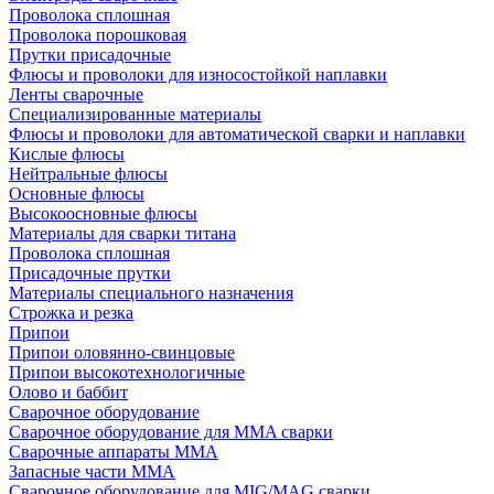
Проволока сплошная
Проволока порошковая
Прутки присадочные
Флюсы и проволоки для износостойкой наплавки
Ленты сварочные
Специализированные материалы
Флюсы и проволоки для автоматической сварки и наплавки
Кислые флюсы
Нейтральные флюсы
Основные флюсы
Высокоосновные флюсы
Материалы для сварки титана
Проволока сплошная
Присадочные прутки
Материалы специального назначения
Строжка и резка
Припои
Припои оловянно-свинцовые
Припои высокотехнологичные
Олово и баббит
Сварочное оборудование
Сварочное оборудование для MMA сварки
Сварочные аппараты MMA
Запасные части MMA
Сварочное оборудование для MIG/MAG сварки