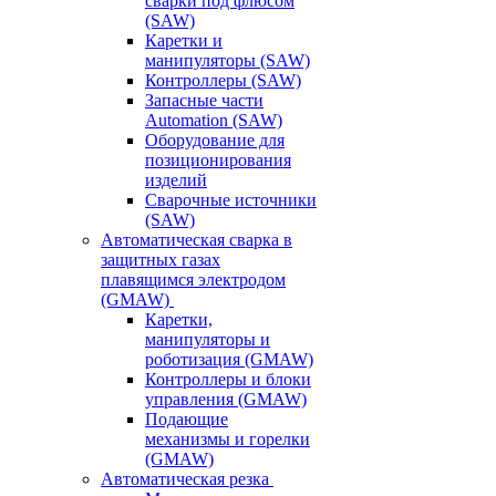
сварки под флюсом
(SAW)
Каретки и
манипуляторы (SAW)
Контроллеры (SAW)
Запасные части
Automation (SAW)
Оборудование для
позиционирования
изделий
Сварочные источники
(SAW)
Автоматическая сварка в
защитных газах
плавящимся электродом
(GMAW)
Каретки,
манипуляторы и
роботизация (GMAW)
Контроллеры и блоки
управления (GMAW)
Подающие
механизмы и горелки
(GMAW)
Автоматическая резка