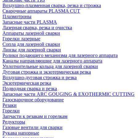
Воздушно-плазменная сварка, резка и строжка
Сварочные аппараты PLASMA CUT
Плазмотроны
Запасные части PLASMA
Лазерная сварка, резка и очистка
Аппараты лазерной сварки
Горелки лазерные
Сопла для лазерной сварки
Линзы для лазерной сварки
Ролики подающего механизма для лазерного аппарата
Каналы направляющие для лазерного аппарата
Уплотнительные кольца для лазерной сварки
Дуговая строжка и экзотермическая резка
Воздушно-дуговая строжка и резка
Экзотермическая резка
Подводная сварка и резка
Запасные части ARC GOUGING & EXOTHERMIC CUTTING
Газосварочное оборудование
Резаки
Горелки
Запчасти к резакам и горелкам
Редукторы
Газовые вентили для сварки
Рукава напорные