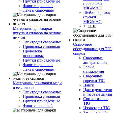
Прутки присадочные
проволоки
Флюс сварочный
MIG/MAG
Ленты сварочные
Шейки горелок
(гусаки)
MIG/MAG
+ ЕЩЕ
Материалы для сварки
чугуна и сплавов на основе
никеля
Электроды сварочные
Сварочное
Проволока сплошная
оборудование для TIG
Проволока
сварки
порошковая
Сварочные
Прутки присадочные
аппараты TIG
Флюс сварочный
Блоки
Ленты сварочные
охлаждения
Сварочные
горелки TIG
Материалы для сварки меди
Цанги
и ее сплавов
Цангодержатели
Электроды сварочные
и газовые линзы
Проволока сплошная
Сопло газовое
Прутки присадочные
TIG
Флюс сварочный
Изоляторы TIG
Заглушки TIG