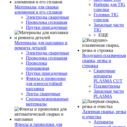
Наборы для TIG
Материалы для сварки
горелки
алюминия и его сплавов
Головки TIG
Электроды сварочные
горелок
Проволока сплошная
Запасные части
Прутки присадочные
TIG
+ ЕЩЕ
Материалы для наплавки и
ремонта деталей
Электроды сварочные
Воздушно-плазменная
Проволока сплошная
сварка, резка и
Проволока
строжка
порошковая
Сварочные
Прутки присадочные
аппараты
Флюсы и проволоки
PLASMA CUT
для износостойкой
Плазмотроны
наплавки
Запасные части
Ленты сварочные
PLASMA
Специализированные
материалы
Лазерная сварка, резка
и очистка
Аппараты
Флюсы и проволоки для
лазерной сварки