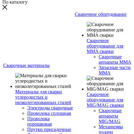
По каталогу
Сварочное оборудование
Сварочное
оборудование для
MMA сварки
Сварочные
аппараты MMA
Сварочные материалы
Запасные части
MMA
Материалы для сварки
Сварочное
углеродистых и
оборудование для
низколегированных сталей
MIG/MAG сварки
Электроды сварочные
Сварочные
Проволока сплошная
аппараты
Проволока
MIG/MAG
порошковая
Механизмы
Прутки присадочные
подачи