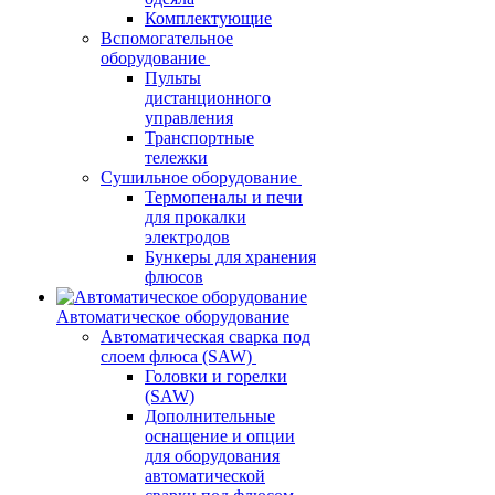
Комплектующие
Вспомогательное
оборудование
Пульты
дистанционного
управления
Транспортные
тележки
Сушильное оборудование
Термопеналы и печи
для прокалки
электродов
Бункеры для хранения
флюсов
Автоматическое оборудование
Автоматическая сварка под
слоем флюса (SAW)
Головки и горелки
(SAW)
Дополнительные
оснащение и опции
для оборудования
автоматической