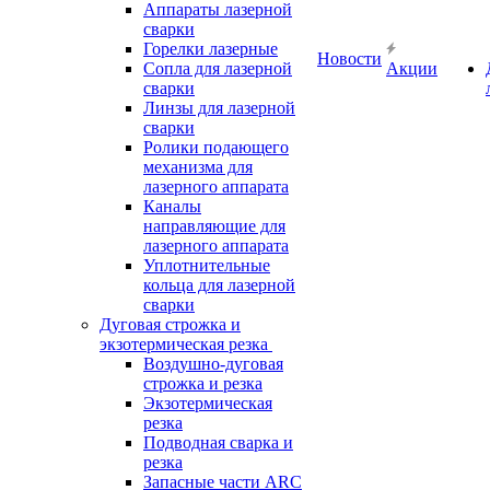
Аппараты лазерной
сварки
Горелки лазерные
Новости
Сопла для лазерной
Акции
сварки
Линзы для лазерной
сварки
Ролики подающего
механизма для
лазерного аппарата
Каналы
направляющие для
лазерного аппарата
Уплотнительные
кольца для лазерной
сварки
Дуговая строжка и
экзотермическая резка
Воздушно-дуговая
строжка и резка
Экзотермическая
резка
Подводная сварка и
резка
Запасные части ARC