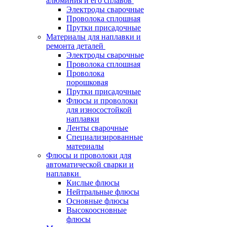
алюминия и его сплавов
Электроды сварочные
Проволока сплошная
Прутки присадочные
Материалы для наплавки и
ремонта деталей
Электроды сварочные
Проволока сплошная
Проволока
порошковая
Прутки присадочные
Флюсы и проволоки
для износостойкой
наплавки
Ленты сварочные
Специализированные
материалы
Флюсы и проволоки для
автоматической сварки и
наплавки
Кислые флюсы
Нейтральные флюсы
Основные флюсы
Высокоосновные
флюсы