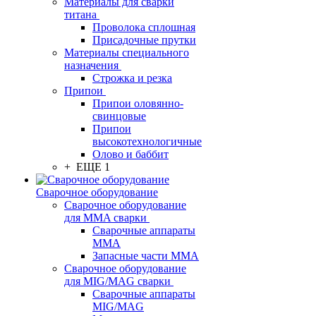
Материалы для сварки
титана
Проволока сплошная
Присадочные прутки
Материалы специального
назначения
Строжка и резка
Припои
Припои оловянно-
свинцовые
Припои
высокотехнологичные
Олово и баббит
+ ЕЩЕ 1
Сварочное оборудование
Сварочное оборудование
для MMA сварки
Сварочные аппараты
MMA
Запасные части MMA
Сварочное оборудование
для MIG/MAG сварки
Сварочные аппараты
MIG/MAG