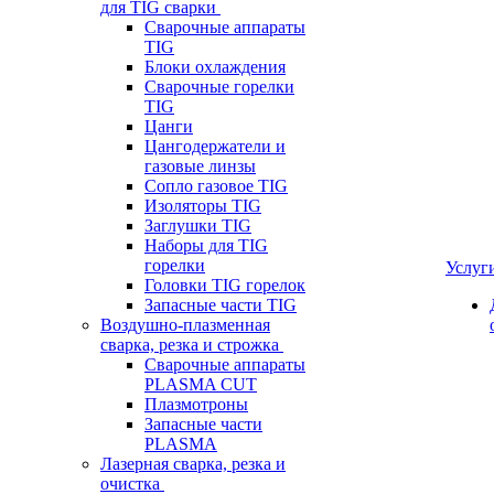
для TIG сварки
Сварочные аппараты
TIG
Блоки охлаждения
Сварочные горелки
TIG
Цанги
Цангодержатели и
газовые линзы
Сопло газовое TIG
Изоляторы TIG
Заглушки TIG
Наборы для TIG
горелки
Услуг
Головки TIG горелок
Запасные части TIG
Воздушно-плазменная
сварка, резка и строжка
Сварочные аппараты
PLASMA CUT
Плазмотроны
Запасные части
PLASMA
Лазерная сварка, резка и
очистка