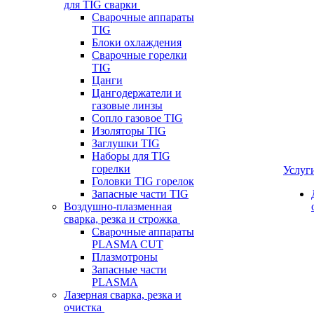
для TIG сварки
Сварочные аппараты
TIG
Блоки охлаждения
Сварочные горелки
TIG
Цанги
Цангодержатели и
газовые линзы
Сопло газовое TIG
Изоляторы TIG
Заглушки TIG
Наборы для TIG
горелки
Услуг
Головки TIG горелок
Запасные части TIG
Воздушно-плазменная
сварка, резка и строжка
Сварочные аппараты
PLASMA CUT
Плазмотроны
Запасные части
PLASMA
Лазерная сварка, резка и
очистка