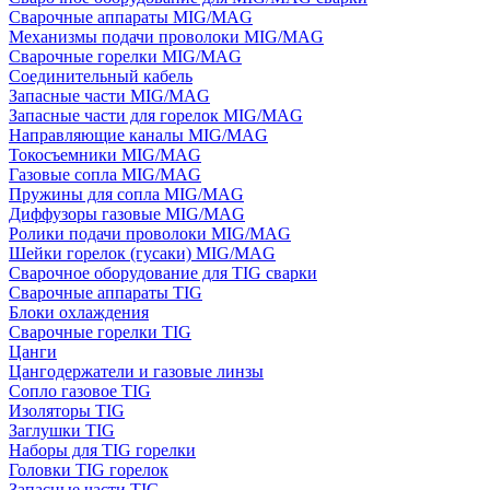
Сварочные аппараты MIG/MAG
Механизмы подачи проволоки MIG/MAG
Сварочные горелки MIG/MAG
Соединительный кабель
Запасные части MIG/MAG
Запасные части для горелок MIG/MAG
Направляющие каналы MIG/MAG
Токосъемники MIG/MAG
Газовые сопла MIG/MAG
Пружины для сопла MIG/MAG
Диффузоры газовые MIG/MAG
Ролики подачи проволоки MIG/MAG
Шейки горелок (гусаки) MIG/MAG
Сварочное оборудование для TIG сварки
Сварочные аппараты TIG
Блоки охлаждения
Сварочные горелки TIG
Цанги
Цангодержатели и газовые линзы
Сопло газовое TIG
Изоляторы TIG
Заглушки TIG
Наборы для TIG горелки
Головки TIG горелок
Запасные части TIG