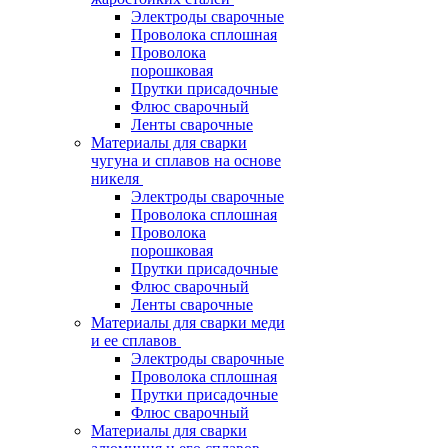
Электроды сварочные
Проволока сплошная
Проволока
порошковая
Прутки присадочные
Флюс сварочный
Ленты сварочные
Материалы для сварки
чугуна и сплавов на основе
никеля
Электроды сварочные
Проволока сплошная
Проволока
порошковая
Прутки присадочные
Флюс сварочный
Ленты сварочные
Материалы для сварки меди
и ее сплавов
Электроды сварочные
Проволока сплошная
Прутки присадочные
Флюс сварочный
Материалы для сварки