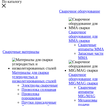
По каталогу
Сварочное оборудование
Сварочное
оборудование для
MMA сварки
Сварочные
аппараты MMA
Сварочные материалы
Запасные части
MMA
Материалы для сварки
Сварочное
углеродистых и
оборудование для
низколегированных сталей
MIG/MAG сварки
Электроды сварочные
Сварочные
Проволока сплошная
аппараты
Проволока
MIG/MAG
порошковая
Механизмы
Прутки присадочные
подачи