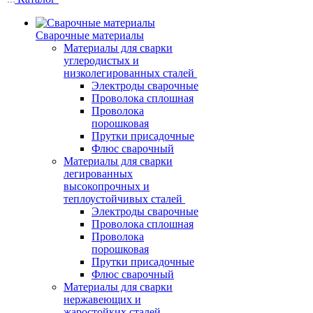
Сварочные материалы
Материалы для сварки
углеродистых и
низколегированных сталей
Электроды сварочные
Проволока сплошная
Проволока
порошковая
Прутки присадочные
Флюс сварочный
Материалы для сварки
легированных
высокопрочных и
теплоустойчивых сталей
Электроды сварочные
Проволока сплошная
Проволока
порошковая
Прутки присадочные
Флюс сварочный
Материалы для сварки
нержавеющих и
жаростойких сталей