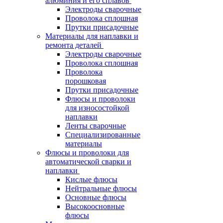
алюминия и его сплавов
Электроды сварочные
Проволока сплошная
Прутки присадочные
Материалы для наплавки и
ремонта деталей
Электроды сварочные
Проволока сплошная
Проволока
порошковая
Прутки присадочные
Флюсы и проволоки
для износостойкой
наплавки
Ленты сварочные
Специализированные
материалы
Флюсы и проволоки для
автоматической сварки и
наплавки
Кислые флюсы
Нейтральные флюсы
Основные флюсы
Высокоосновные
флюсы