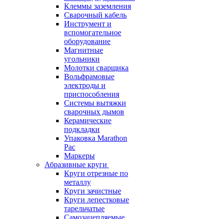
Клеммы заземления
Сварочный кабель
Инструмент и
вспомогательное
оборудование
Магнитные
угольники
Молотки сварщика
Вольфрамовые
электроды и
приспособления
Системы вытяжки
сварочных дымов
Керамические
подкладки
Упаковка Marathon
Pac
Маркеры
Абразивные круги
Круги отрезные по
металлу
Круги зачистные
Круги лепестковые
тарельчатые
Самозацепляемые