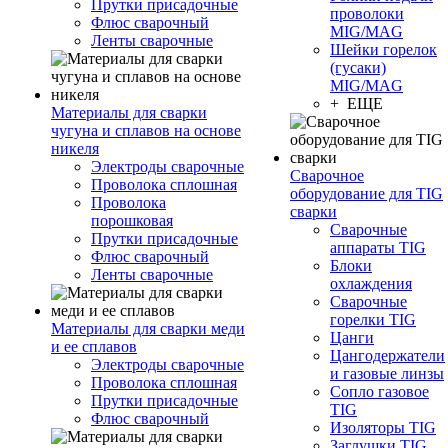
Прутки присадочные
проволоки
Флюс сварочный
MIG/MAG
Ленты сварочные
Шейки горелок
(гусаки)
MIG/MAG
+ ЕЩЕ
Материалы для сварки
чугуна и сплавов на основе
никеля
Электроды сварочные
Сварочное
Проволока сплошная
оборудование для TIG
Проволока
сварки
порошковая
Сварочные
Прутки присадочные
аппараты TIG
Флюс сварочный
Блоки
Ленты сварочные
охлаждения
Сварочные
горелки TIG
Материалы для сварки меди
Цанги
и ее сплавов
Цангодержатели
Электроды сварочные
и газовые линзы
Проволока сплошная
Сопло газовое
Прутки присадочные
TIG
Флюс сварочный
Изоляторы TIG
Заглушки TIG