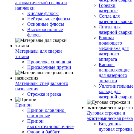
автоматической сварки и
Горелки
наплавки
лазерные
Кислые флюсы
Сопла для
Нейтральные флюсы
лазерной сварки
Основные флюсы
Линзы для
Высокоосновные
лазерной сварки
флюсы
Ролики
подающего
механизма для
Материалы для сварки
лазерного
титана
аппарата
Проволока сплошная
Каналы
Присадочные прутки
направляющие
для лазерного
аппарата
Материалы специального
Уплотнительные
назначения
кольца для
Строжка и резка
лазерной сварки
Припои
Припои оловянно-
Дуговая строжка и
свинцовые
экзотермическая резка
Припои
Воздушно-
высокотехнологичные
дуговая строжка
Олово и баббит