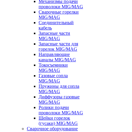
Механизмы подачи
проволоки MIG/MAG
Сварочные горелки
MIG/MAG
Соединительный
кабель
Запасные части
MIG/MAG
Запасные части для
горелок MIG/MAG
Направляющие
каналы MIG/MAG
Токосъемники
MIG/MAG
Газовые сопла
MIG/MAG
Пружины для сопла
MIG/MAG
Диффузоры газовые
MIG/MAG
Ролики подачи
проволоки MIG/MAG
Шейки горелок
(гусаки) MIG/MAG
Сварочное оборудование