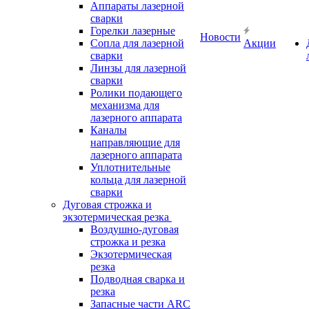
Аппараты лазерной
сварки
Горелки лазерные
Новости
Сопла для лазерной
Акции
сварки
Линзы для лазерной
сварки
Ролики подающего
механизма для
лазерного аппарата
Каналы
направляющие для
лазерного аппарата
Уплотнительные
кольца для лазерной
сварки
Дуговая строжка и
экзотермическая резка
Воздушно-дуговая
строжка и резка
Экзотермическая
резка
Подводная сварка и
резка
Запасные части ARC