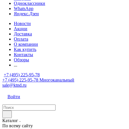
Одноклассники
WhatsApp
Яндекс.Дзен
Новости
Акции
Доставка
Оплата
О компании
Как купить
Контакты
Обзоры
...
+7 (495) 225-95-78
+7 (495) 225-95-78
Многоканальный
sale@ktnd.ru
Войти
Каталог
По всему сайту