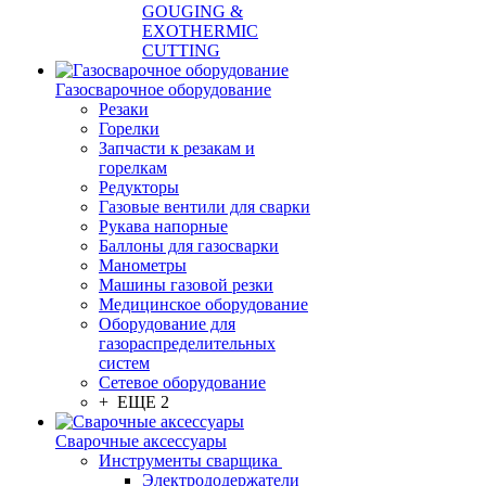
GOUGING &
EXOTHERMIC
CUTTING
Газосварочное оборудование
Резаки
Горелки
Запчасти к резакам и
горелкам
Редукторы
Газовые вентили для сварки
Рукава напорные
Баллоны для газосварки
Манометры
Машины газовой резки
Медицинское оборудование
Оборудование для
газораспределительных
систем
Сетевое оборудование
+ ЕЩЕ 2
Сварочные аксессуары
Инструменты сварщика
Электрододержатели