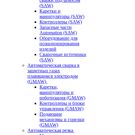
сварки под флюсом
(SAW)
Каретки и
манипуляторы (SAW)
Контроллеры (SAW)
Запасные части
Automation (SAW)
Оборудование для
позиционирования
изделий
Сварочные источники
(SAW)
Автоматическая сварка в
защитных газах
плавящимся электродом
(GMAW)
Каретки,
манипуляторы и
роботизация (GMAW)
Контроллеры и блоки
управления (GMAW)
Подающие
механизмы и горелки
(GMAW)
Автоматическая резка