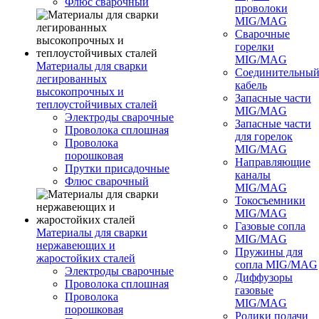
Флюс сварочный
проволоки
MIG/MAG
Сварочные
горелки
MIG/MAG
Материалы для сварки
Соединительны
легированных
кабель
высокопрочных и
Запасные части
теплоустойчивых сталей
MIG/MAG
Электроды сварочные
Запасные части
Проволока сплошная
для горелок
Проволока
MIG/MAG
порошковая
Направляющие
Прутки присадочные
каналы
Флюс сварочный
MIG/MAG
Токосъемники
MIG/MAG
Газовые сопла
Материалы для сварки
MIG/MAG
нержавеющих и
Пружины для
жаростойких сталей
сопла MIG/MAG
Электроды сварочные
Диффузоры
Проволока сплошная
газовые
Проволока
MIG/MAG
порошковая
Ролики подачи