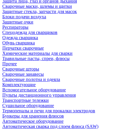
Защита лица, глаз и органов дыхания
Сварочные маски, шлемы и щитки
Защитные стекла, запчасти для масок
Блоки подачи воздуха
Защитные очки
Респираторы
Спецодежда для сварщиков
Одежда сварщика
Обувь сварщика
Перчатки сварочные
Химические материалы для сварки
Травильные пасты, спреи, флюсы
Прочее
Сварочные шторы
Сварочные занавесы
Сварочные полотна и одеяла
Комплектующие
Вспомогательное оборудование
Пульты дистанционного управления
Транспортные тележки
Сушильное оборудование
Термопеналы и печи для прокалки электродов
Бункеры для хранения флюсов
Автоматическое оборудование
Автоматическая сварка под слоем флюса (SAW)