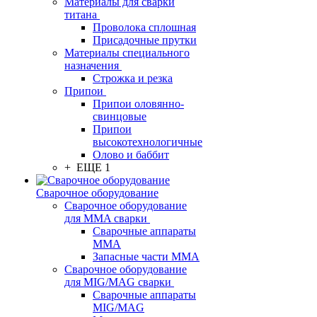
Материалы для сварки
титана
Проволока сплошная
Присадочные прутки
Материалы специального
назначения
Строжка и резка
Припои
Припои оловянно-
свинцовые
Припои
высокотехнологичные
Олово и баббит
+ ЕЩЕ 1
Сварочное оборудование
Сварочное оборудование
для MMA сварки
Сварочные аппараты
MMA
Запасные части MMA
Сварочное оборудование
для MIG/MAG сварки
Сварочные аппараты
MIG/MAG