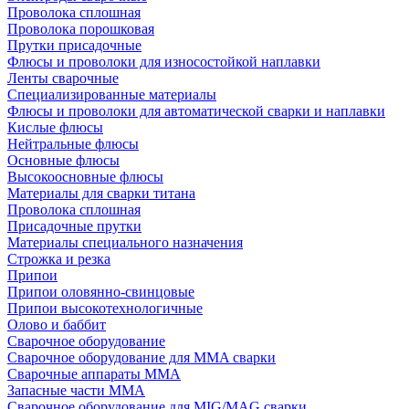
Проволока сплошная
Проволока порошковая
Прутки присадочные
Флюсы и проволоки для износостойкой наплавки
Ленты сварочные
Специализированные материалы
Флюсы и проволоки для автоматической сварки и наплавки
Кислые флюсы
Нейтральные флюсы
Основные флюсы
Высокоосновные флюсы
Материалы для сварки титана
Проволока сплошная
Присадочные прутки
Материалы специального назначения
Строжка и резка
Припои
Припои оловянно-свинцовые
Припои высокотехнологичные
Олово и баббит
Сварочное оборудование
Сварочное оборудование для MMA сварки
Сварочные аппараты MMA
Запасные части MMA
Сварочное оборудование для MIG/MAG сварки