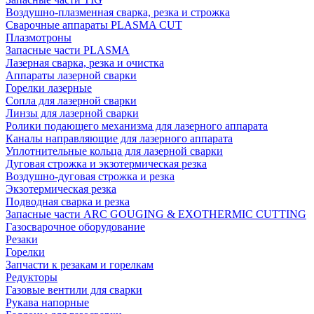
Воздушно-плазменная сварка, резка и строжка
Сварочные аппараты PLASMA CUT
Плазмотроны
Запасные части PLASMA
Лазерная сварка, резка и очистка
Аппараты лазерной сварки
Горелки лазерные
Сопла для лазерной сварки
Линзы для лазерной сварки
Ролики подающего механизма для лазерного аппарата
Каналы направляющие для лазерного аппарата
Уплотнительные кольца для лазерной сварки
Дуговая строжка и экзотермическая резка
Воздушно-дуговая строжка и резка
Экзотермическая резка
Подводная сварка и резка
Запасные части ARC GOUGING & EXOTHERMIC CUTTING
Газосварочное оборудование
Резаки
Горелки
Запчасти к резакам и горелкам
Редукторы
Газовые вентили для сварки
Рукава напорные