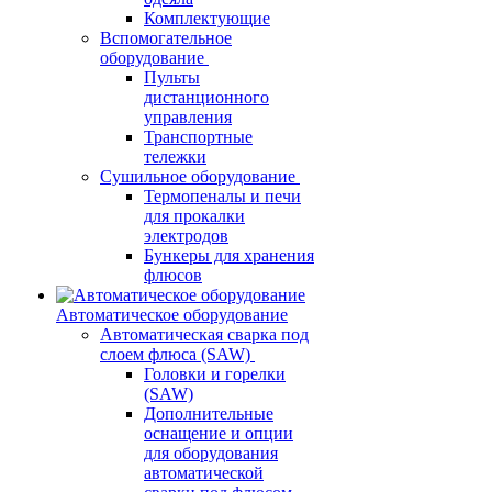
Комплектующие
Вспомогательное
оборудование
Пульты
дистанционного
управления
Транспортные
тележки
Сушильное оборудование
Термопеналы и печи
для прокалки
электродов
Бункеры для хранения
флюсов
Автоматическое оборудование
Автоматическая сварка под
слоем флюса (SAW)
Головки и горелки
(SAW)
Дополнительные
оснащение и опции
для оборудования
автоматической