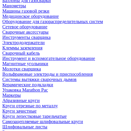
Баллоны для газосварки
Манометры
Машины газовой резки
Медицинское оборудование
Оборудование для газораспределительных систем
Сетевое оборудование
Сварочные аксессуары
Инструменты сварщика
Электрододержатели
Клеммы заземления
Сварочный кабель
Инструмент и вспомогательное оборудование
Магнитные угольники
Молотки сварщика
Вольфрамовые электроды и приспособления
Системы вытяжки сварочных дымов
Керамические подкладки
Упаковка Marathon Pac
Маркеры
Абразивные круги
Круги отрезные по металлу
Круги зачистные
Круги лепестковые тарельчатые
Самозацепляемые шлифовальные круги
Шлифовальные листы