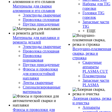
Наборы для TIG
Материалы для сварки
горелки
алюминия и его сплавов
Головки TIG
Электроды сварочные
горелок
Проволока сплошная
Запасные части
Прутки присадочные
TIG
+ ЕЩЕ
Материалы для наплавки и
ремонта деталей
Электроды сварочные
Воздушно-плазменная
Проволока сплошная
сварка, резка и
Проволока
строжка
порошковая
Сварочные
Прутки присадочные
аппараты
Флюсы и проволоки
PLASMA CUT
для износостойкой
Плазмотроны
наплавки
Запасные части
Ленты сварочные
PLASMA
Специализированные
материалы
Лазерная сварка, резка
и очистка
Аппараты
Флюсы и проволоки для
лазерной сварки