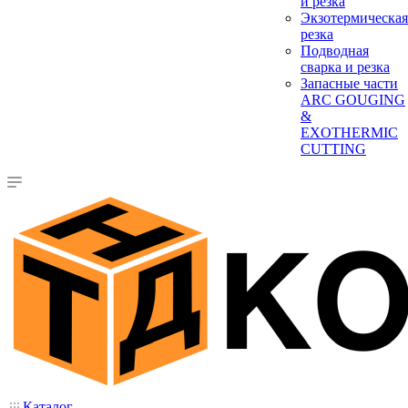
и резка
Экзотермическая
резка
Подводная
сварка и резка
Запасные части
ARC GOUGING
&
EXOTHERMIC
CUTTING
Каталог