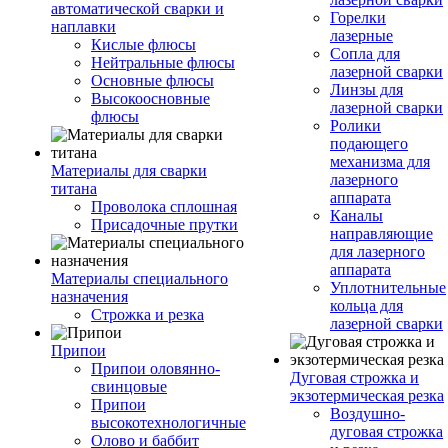
автоматической сварки и
Горелки
наплавки
лазерные
Кислые флюсы
Сопла для
Нейтральные флюсы
лазерной сварки
Основные флюсы
Линзы для
Высокоосновные
лазерной сварки
флюсы
Ролики
подающего
механизма для
Материалы для сварки
лазерного
титана
аппарата
Проволока сплошная
Каналы
Присадочные прутки
направляющие
для лазерного
аппарата
Материалы специального
Уплотнительные
назначения
кольца для
Строжка и резка
лазерной сварки
Припои
Припои оловянно-
Дуговая строжка и
свинцовые
экзотермическая резка
Припои
Воздушно-
высокотехнологичные
дуговая строжка
Олово и баббит