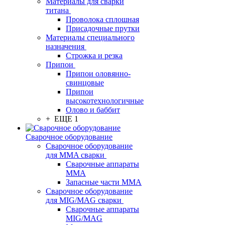
Материалы для сварки
титана
Проволока сплошная
Присадочные прутки
Материалы специального
назначения
Строжка и резка
Припои
Припои оловянно-
свинцовые
Припои
высокотехнологичные
Олово и баббит
+ ЕЩЕ 1
Сварочное оборудование
Сварочное оборудование
для MMA сварки
Сварочные аппараты
MMA
Запасные части MMA
Сварочное оборудование
для MIG/MAG сварки
Сварочные аппараты
MIG/MAG