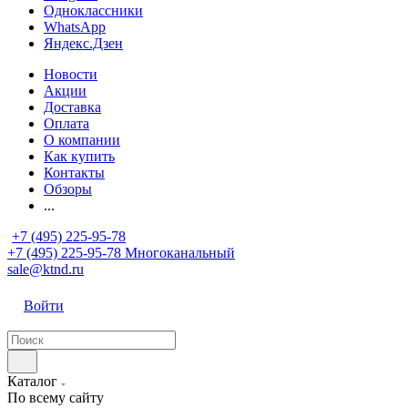
Одноклассники
WhatsApp
Яндекс.Дзен
Новости
Акции
Доставка
Оплата
О компании
Как купить
Контакты
Обзоры
...
+7 (495) 225-95-78
+7 (495) 225-95-78
Многоканальный
sale@ktnd.ru
Войти
Каталог
По всему сайту