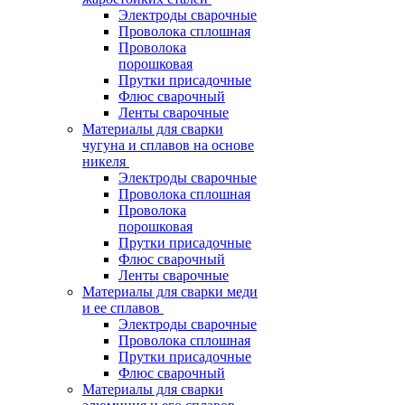
Электроды сварочные
Проволока сплошная
Проволока
порошковая
Прутки присадочные
Флюс сварочный
Ленты сварочные
Материалы для сварки
чугуна и сплавов на основе
никеля
Электроды сварочные
Проволока сплошная
Проволока
порошковая
Прутки присадочные
Флюс сварочный
Ленты сварочные
Материалы для сварки меди
и ее сплавов
Электроды сварочные
Проволока сплошная
Прутки присадочные
Флюс сварочный
Материалы для сварки