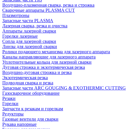
Воздушно-плазменная сварка, резка и строжка
Сварочные аппараты PLASMA CUT
Плазмотроны
Запасные части PLASMA
Лазерная сварка, резка и очистка
Аппараты лазерной сварки
Горелки лазерные
Сопла для лазерной сварки
Линзы для лазерной сварки
Ролики подающего механизма для лазерного аппарата
Каналы направляющие для лазерного аппарата
Уплотнительные кольца для лазерной сварки
Дуговая строжка и экзотермическая резка
Воздушно-дуговая строжка и резка
Экзотермическая резка
Подводная сварка и резка
Запасные части ARC GOUGING & EXOTHERMIC CUTTING
Газосварочное оборудование
Резаки
Горелки
Запчасти к резакам и горелкам
Редукторы
Газовые вентили для сварки
Рукава напорные