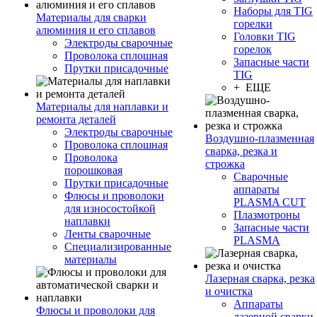
Наборы для TIG
Материалы для сварки
горелки
алюминия и его сплавов
Головки TIG
Электроды сварочные
горелок
Проволока сплошная
Запасные части
Прутки присадочные
TIG
+ ЕЩЕ
Материалы для наплавки и
ремонта деталей
Электроды сварочные
Воздушно-плазменная
Проволока сплошная
сварка, резка и
Проволока
строжка
порошковая
Сварочные
Прутки присадочные
аппараты
Флюсы и проволоки
PLASMA CUT
для износостойкой
Плазмотроны
наплавки
Запасные части
Ленты сварочные
PLASMA
Специализированные
материалы
Лазерная сварка, резка
и очистка
Аппараты
Флюсы и проволоки для
лазерной сварки