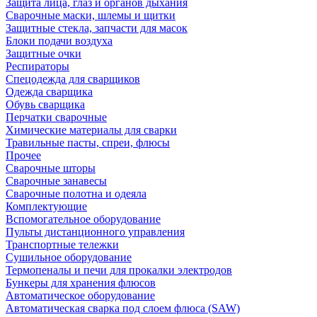
Защита лица, глаз и органов дыхания
Сварочные маски, шлемы и щитки
Защитные стекла, запчасти для масок
Блоки подачи воздуха
Защитные очки
Респираторы
Спецодежда для сварщиков
Одежда сварщика
Обувь сварщика
Перчатки сварочные
Химические материалы для сварки
Травильные пасты, спреи, флюсы
Прочее
Сварочные шторы
Сварочные занавесы
Сварочные полотна и одеяла
Комплектующие
Вспомогательное оборудование
Пульты дистанционного управления
Транспортные тележки
Сушильное оборудование
Термопеналы и печи для прокалки электродов
Бункеры для хранения флюсов
Автоматическое оборудование
Автоматическая сварка под слоем флюса (SAW)