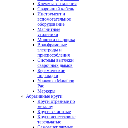
Клеммы заземления
Сварочный кабель
Инструмент и
вспомогательное
оборудование
Магнитные
угольники
Молотки сварщика
Вольфрамовые
электроды и
приспособления
Системы вытяжки
сварочных дымов
Керамические
подкладки
Упаковка Marathon
Pac
Маркеры
Абразивные круги
Круги отрезные по
металлу
Круги зачистные
Круги лепестковые
тарельчатые
Самозацепляемые