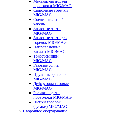
Механизмы подачи
проволоки MIG/MAG
Сварочные горелки
MIG/MAG
Соединительный
кабель
Запасные части
MIG/MAG
Запасные части для
горелок MIG/MAG
Направляющие
каналы MIG/MAG
Токосъемники
MIG/MAG
Газовые сопла
MIG/MAG
Пружины для сопла
MIG/MAG
Диффузоры газовые
MIG/MAG
Ролики подачи
проволоки MIG/MAG
Шейки горелок
(гусаки) MIG/MAG
Сварочное оборудование