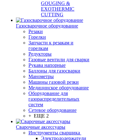
GOUGING &
EXOTHERMIC
CUTTING
Газосварочное оборудование
Резаки
Горелки
Запчасти к резакам и
горелкам
Редукторы
Газовые вентили для сварки
Рукава напорные
Баллоны для газосварки
Манометры
Машины газовой резки
Медицинское оборудование
Оборудование для
газораспределительных
систем
Сетевое оборудование
+ ЕЩЕ 2
Сварочные аксессуары
Инструменты сварщика
Электрододержатели