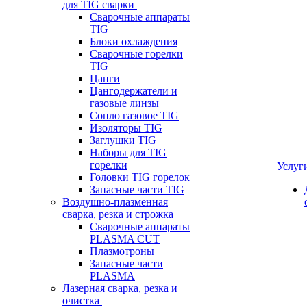
для TIG сварки
Сварочные аппараты
TIG
Блоки охлаждения
Сварочные горелки
TIG
Цанги
Цангодержатели и
газовые линзы
Сопло газовое TIG
Изоляторы TIG
Заглушки TIG
Наборы для TIG
горелки
Услуг
Головки TIG горелок
Запасные части TIG
Воздушно-плазменная
сварка, резка и строжка
Сварочные аппараты
PLASMA CUT
Плазмотроны
Запасные части
PLASMA
Лазерная сварка, резка и
очистка