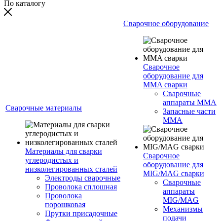
По каталогу
Сварочное оборудование
Сварочное
оборудование для
MMA сварки
Сварочные
аппараты MMA
Сварочные материалы
Запасные части
MMA
Материалы для сварки
Сварочное
углеродистых и
оборудование для
низколегированных сталей
MIG/MAG сварки
Электроды сварочные
Сварочные
Проволока сплошная
аппараты
Проволока
MIG/MAG
порошковая
Механизмы
Прутки присадочные
подачи