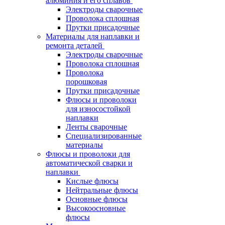
алюминия и его сплавов
Электроды сварочные
Проволока сплошная
Прутки присадочные
Материалы для наплавки и
ремонта деталей
Электроды сварочные
Проволока сплошная
Проволока
порошковая
Прутки присадочные
Флюсы и проволоки
для износостойкой
наплавки
Ленты сварочные
Специализированные
материалы
Флюсы и проволоки для
автоматической сварки и
наплавки
Кислые флюсы
Нейтральные флюсы
Основные флюсы
Высокоосновные
флюсы