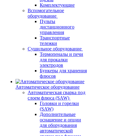
Комплектующие
Вспомогательное
оборудование
Пульты
дистанционного
управления
Транспортные
тележки
Сушильное оборудование
Термопеналы и печи
для прокалки
электродов
Бункеры для хранения
флюсов
Автоматическое оборудование
Автоматическая сварка под
слоем флюса (SAW)
Головки и горелки
(SAW)
Дополнительные
оснащение и опции
для оборудования
автоматической