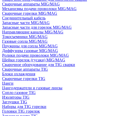
Сварочные аппараты MIG/MAG
Механизмы подачи проволоки MIG/MAG
Сварочные горелки MIG/MAG
Соединительный кабель
Запасные части MIG/MAG
Запасные части для горелок MIG/MAG
Направляющие каналы MIG/MAG
Токосъемники MIG/MAG
Газовые сопла MIG/MAG
Пружины для сопла MIG/MAG
Диффузоры газовые MIG/MAG
Ролики подачи проволоки MIG/MAG
Шейки горелок (гусаки) MIG/MAG
Сварочное оборудование для TIG сварки
Сварочные аппараты TIG
Блоки охлаждения
Сварочные горелки TIG
Цанги
Цангодержатели и газовые линзы
Сопло газовое TIG
Изоляторы TIG
Заглушки TIG
Наборы для TIG горелки
Головки TIG горелок
Запасные части TIG