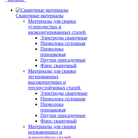
Сварочные материалы
Материалы для сварки
углеродистых и
низколегированных сталей
Электроды сварочные
Проволока сплошная
Проволока
порошковая
Прутки присадочные
Флюс сварочный
Материалы для сварки
легированных
высокопрочных и
теплоустойчивых сталей
Электроды сварочные
Проволока сплошная
Проволока
порошковая
Прутки присадочные
Флюс сварочный
Материалы для сварки
нержавеющих и
жаростойких сталей