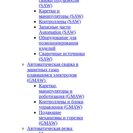
сварки под флюсом
(SAW)
Каретки и
манипуляторы (SAW)
Контроллеры (SAW)
Запасные части
Automation (SAW)
Оборудование для
позиционирования
изделий
Сварочные источники
(SAW)
Автоматическая сварка в
защитных газах
плавящимся электродом
(GMAW)
Каретки,
манипуляторы и
роботизация (GMAW)
Контроллеры и блоки
управления (GMAW)
Подающие
механизмы и горелки
(GMAW)
Автоматическая резка