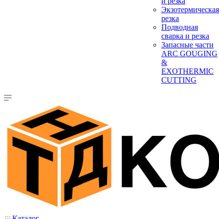
и резка
Экзотермическая
резка
Подводная
сварка и резка
Запасные части
ARC GOUGING
&
EXOTHERMIC
CUTTING
Каталог