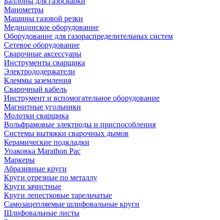
Баллоны для газосварки
Манометры
Машины газовой резки
Медицинское оборудование
Оборудование для газораспределительных систем
Сетевое оборудование
Сварочные аксессуары
Инструменты сварщика
Электрододержатели
Клеммы заземления
Сварочный кабель
Инструмент и вспомогательное оборудование
Магнитные угольники
Молотки сварщика
Вольфрамовые электроды и приспособления
Системы вытяжки сварочных дымов
Керамические подкладки
Упаковка Marathon Pac
Маркеры
Абразивные круги
Круги отрезные по металлу
Круги зачистные
Круги лепестковые тарельчатые
Самозацепляемые шлифовальные круги
Шлифовальные листы