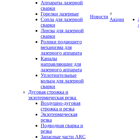
Аппараты лазерной
сварки
Горелки лазерные
Новости
Сопла для лазерной
Акции
сварки
Линзы для лазерной
сварки
Ролики подающего
механизма для
лазерного аппарата
Каналы
направляющие для
лазерного аппарата
Уплотнительные
кольца для лазерной
сварки
Дуговая строжка и
экзотермическая резка
Воздушно-дуговая
строжка и резка
Экзотермическая
резка
Подводная сварка и
резка
Запасные части ARC