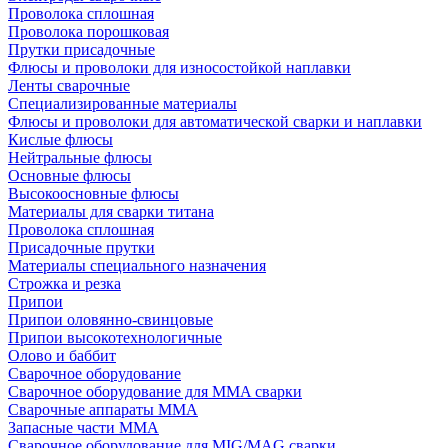
Проволока сплошная
Проволока порошковая
Прутки присадочные
Флюсы и проволоки для износостойкой наплавки
Ленты сварочные
Специализированные материалы
Флюсы и проволоки для автоматической сварки и наплавки
Кислые флюсы
Нейтральные флюсы
Основные флюсы
Высокоосновные флюсы
Материалы для сварки титана
Проволока сплошная
Присадочные прутки
Материалы специального назначения
Строжка и резка
Припои
Припои оловянно-свинцовые
Припои высокотехнологичные
Олово и баббит
Сварочное оборудование
Сварочное оборудование для MMA сварки
Сварочные аппараты MMA
Запасные части MMA
Сварочное оборудование для MIG/MAG сварки