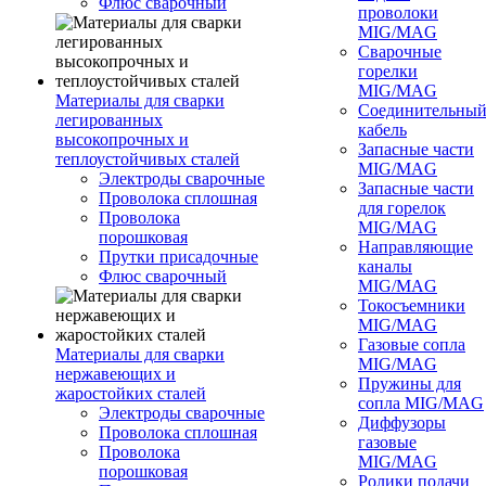
Флюс сварочный
проволоки
MIG/MAG
Сварочные
горелки
MIG/MAG
Материалы для сварки
Соединительны
легированных
кабель
высокопрочных и
Запасные части
теплоустойчивых сталей
MIG/MAG
Электроды сварочные
Запасные части
Проволока сплошная
для горелок
Проволока
MIG/MAG
порошковая
Направляющие
Прутки присадочные
каналы
Флюс сварочный
MIG/MAG
Токосъемники
MIG/MAG
Газовые сопла
Материалы для сварки
MIG/MAG
нержавеющих и
Пружины для
жаростойких сталей
сопла MIG/MAG
Электроды сварочные
Диффузоры
Проволока сплошная
газовые
Проволока
MIG/MAG
порошковая
Ролики подачи