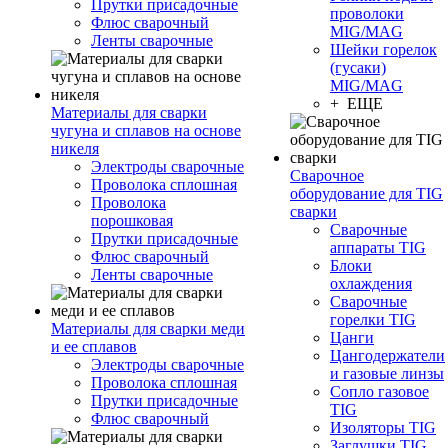
Прутки присадочные
проволоки
Флюс сварочный
MIG/MAG
Ленты сварочные
Шейки горелок
(гусаки)
MIG/MAG
+ ЕЩЕ
Материалы для сварки
чугуна и сплавов на основе
никеля
Электроды сварочные
Сварочное
Проволока сплошная
оборудование для TIG
Проволока
сварки
порошковая
Сварочные
Прутки присадочные
аппараты TIG
Флюс сварочный
Блоки
Ленты сварочные
охлаждения
Сварочные
горелки TIG
Материалы для сварки меди
Цанги
и ее сплавов
Цангодержатели
Электроды сварочные
и газовые линзы
Проволока сплошная
Сопло газовое
Прутки присадочные
TIG
Флюс сварочный
Изоляторы TIG
Заглушки TIG