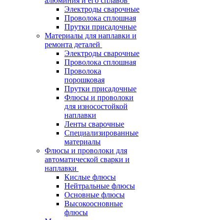
алюминия и его сплавов
Электроды сварочные
Проволока сплошная
Прутки присадочные
Материалы для наплавки и
ремонта деталей
Электроды сварочные
Проволока сплошная
Проволока
порошковая
Прутки присадочные
Флюсы и проволоки
для износостойкой
наплавки
Ленты сварочные
Специализированные
материалы
Флюсы и проволоки для
автоматической сварки и
наплавки
Кислые флюсы
Нейтральные флюсы
Основные флюсы
Высокоосновные
флюсы