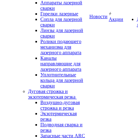
Аппараты лазерной
сварки
Горелки лазерные
Новости
Сопла для лазерной
Акции
сварки
Линзы для лазерной
сварки
Ролики подающего
механизма для
лазерного аппарата
Каналы
направляющие для
лазерного аппарата
Уплотнительные
кольца для лазерной
сварки
Дуговая строжка и
экзотермическая резка
Воздушно-дуговая
строжка и резка
Экзотермическая
резка
Подводная сварка и
резка
Запасные части ARC