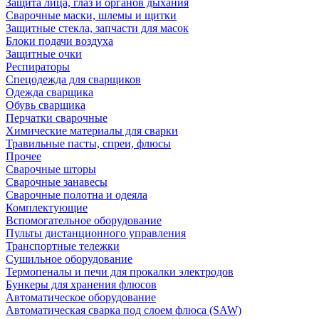
Защита лица, глаз и органов дыхания
Сварочные маски, шлемы и щитки
Защитные стекла, запчасти для масок
Блоки подачи воздуха
Защитные очки
Респираторы
Спецодежда для сварщиков
Одежда сварщика
Обувь сварщика
Перчатки сварочные
Химические материалы для сварки
Травильные пасты, спреи, флюсы
Прочее
Сварочные шторы
Сварочные занавесы
Сварочные полотна и одеяла
Комплектующие
Вспомогательное оборудование
Пульты дистанционного управления
Транспортные тележки
Сушильное оборудование
Термопеналы и печи для прокалки электродов
Бункеры для хранения флюсов
Автоматическое оборудование
Автоматическая сварка под слоем флюса (SAW)