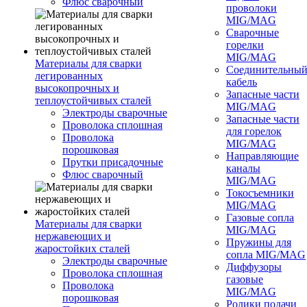
Флюс сварочный
проволоки
MIG/MAG
Сварочные
горелки
MIG/MAG
Материалы для сварки
Соединительны
легированных
кабель
высокопрочных и
Запасные части
теплоустойчивых сталей
MIG/MAG
Электроды сварочные
Запасные части
Проволока сплошная
для горелок
Проволока
MIG/MAG
порошковая
Направляющие
Прутки присадочные
каналы
Флюс сварочный
MIG/MAG
Токосъемники
MIG/MAG
Газовые сопла
Материалы для сварки
MIG/MAG
нержавеющих и
Пружины для
жаростойких сталей
сопла MIG/MAG
Электроды сварочные
Диффузоры
Проволока сплошная
газовые
Проволока
MIG/MAG
порошковая
Ролики подачи