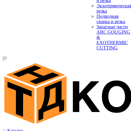
и резка
Экзотермическая
резка
Подводная
сварка и резка
Запасные части
ARC GOUGING
&
EXOTHERMIC
CUTTING
Каталог