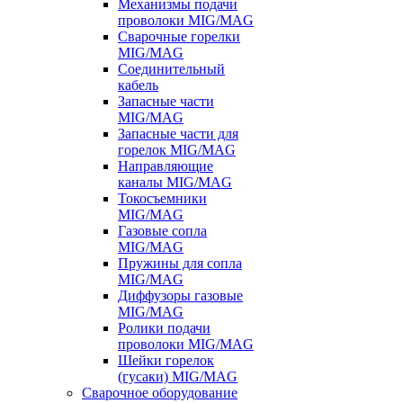
Механизмы подачи
проволоки MIG/MAG
Сварочные горелки
MIG/MAG
Соединительный
кабель
Запасные части
MIG/MAG
Запасные части для
горелок MIG/MAG
Направляющие
каналы MIG/MAG
Токосъемники
MIG/MAG
Газовые сопла
MIG/MAG
Пружины для сопла
MIG/MAG
Диффузоры газовые
MIG/MAG
Ролики подачи
проволоки MIG/MAG
Шейки горелок
(гусаки) MIG/MAG
Сварочное оборудование