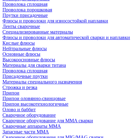
Проволока сплошная
Проволока порошковая
Прутки присадочные
Флюсы и проволоки для износостойкой наплавки
Ленты сварочные
Специализированные материалы
Флюсы и проволоки для автоматической сварки и наплавки
Кислые флюсы
Нейтральные флюсы
Основные флюсы
Высокоосновные флюсы
Материалы для сварки титана
Проволока сплошная
Присадочные прутки
Материалы специального назначения
Строжка и резка
Припои
Припои оловянно-свинцовые
Припои высокотехнологичные
Олово и баббит
Сварочное оборудование
Сварочное оборудование для MMA сварки
Сварочные аппараты MMA
Запасные части MMA
Сварочное оборудование для MIG/MAG сварки