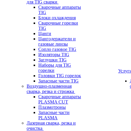
для TIG сварки
Сварочные аппараты
TIG
Блоки охлаждения
Сварочные горелки
TIG
Цанги
Цангодержатели и
газовые линзы
Сопло газовое TIG
Изоляторы TIG
Заглушки TIG
Наборы для TIG
горелки
Услуг
Головки TIG горелок
Запасные части TIG
Воздушно-плазменная
сварка, резка и строжка
Сварочные аппараты
PLASMA CUT
Плазмотроны
Запасные части
PLASMA
Лазерная сварка, резка и
очистка