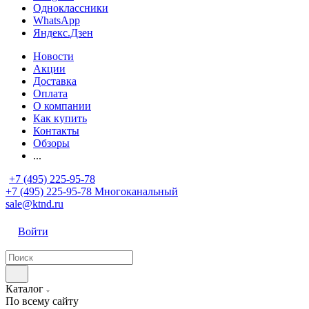
Одноклассники
WhatsApp
Яндекс.Дзен
Новости
Акции
Доставка
Оплата
О компании
Как купить
Контакты
Обзоры
...
+7 (495) 225-95-78
+7 (495) 225-95-78
Многоканальный
sale@ktnd.ru
Войти
Каталог
По всему сайту