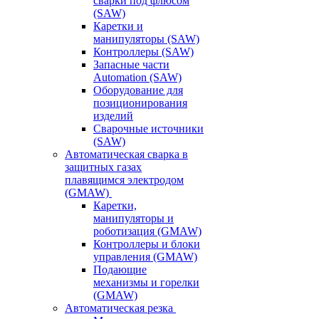
сварки под флюсом
(SAW)
Каретки и
манипуляторы (SAW)
Контроллеры (SAW)
Запасные части
Automation (SAW)
Оборудование для
позиционирования
изделий
Сварочные источники
(SAW)
Автоматическая сварка в
защитных газах
плавящимся электродом
(GMAW)
Каретки,
манипуляторы и
роботизация (GMAW)
Контроллеры и блоки
управления (GMAW)
Подающие
механизмы и горелки
(GMAW)
Автоматическая резка