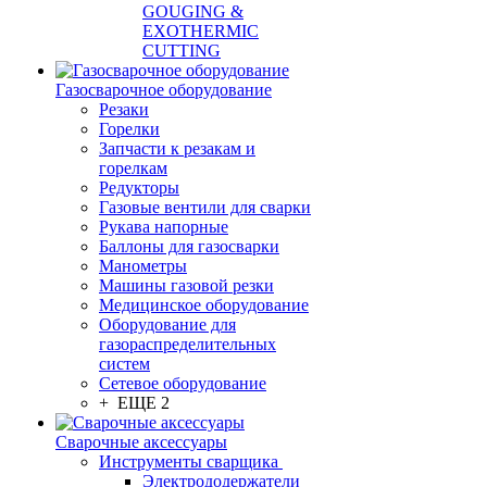
GOUGING &
EXOTHERMIC
CUTTING
Газосварочное оборудование
Резаки
Горелки
Запчасти к резакам и
горелкам
Редукторы
Газовые вентили для сварки
Рукава напорные
Баллоны для газосварки
Манометры
Машины газовой резки
Медицинское оборудование
Оборудование для
газораспределительных
систем
Сетевое оборудование
+ ЕЩЕ 2
Сварочные аксессуары
Инструменты сварщика
Электрододержатели