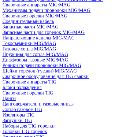
Сварочные аппараты MIG/MAG
Механизмы подачи проволоки MIG/MAG
Сварочные горелки MIG/MAG
Соединительный кабель
Запасные части MIG/MAG
Запасные части для горелок MIG/MAG
Направляющие каналы MIG/MAG
Токосъемники MIG/MAG
Газовые сопла MIG/MAG
Пружины для сопла MIG/MAG
Диффузоры газовые MIG/MAG
Ролики подачи проволоки MIG/MAG
Шейки горелок (гусаки) MIG/MAG
Сварочное оборудование для TIG сварки
Сварочные аппараты TIG
Блоки охлаждения
Сварочные горелки TIG
Цанги
Цангодержатели и газовые линзы
Сопло газовое TIG
Изоляторы TIG
Заглушки TIG
Наборы для TIG горелки
Головки TIG горелок
Запасные части TIG