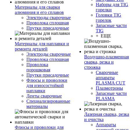
Наборы для TIG
Материалы для сварки
горелки
алюминия и его сплавов
Головки TIG
Электроды сварочные
горелок
Проволока сплошная
Запасные части
Прутки присадочные
TIG
+ ЕЩЕ
Материалы для наплавки и
ремонта деталей
Электроды сварочные
Воздушно-плазменная
Проволока сплошная
сварка, резка и
Проволока
строжка
порошковая
Сварочные
Прутки присадочные
аппараты
Флюсы и проволоки
PLASMA CUT
для износостойкой
Плазмотроны
наплавки
Запасные части
Ленты сварочные
PLASMA
Специализированные
материалы
Лазерная сварка, резка
и очистка
Аппараты
Флюсы и проволоки для
лазерной сварки