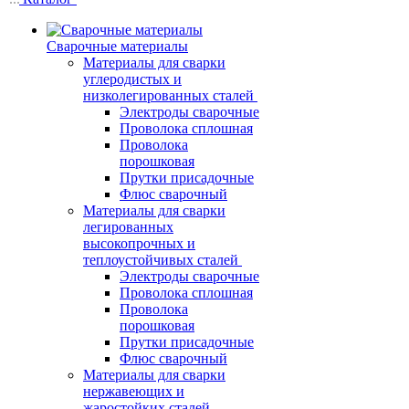
Сварочные материалы
Материалы для сварки
углеродистых и
низколегированных сталей
Электроды сварочные
Проволока сплошная
Проволока
порошковая
Прутки присадочные
Флюс сварочный
Материалы для сварки
легированных
высокопрочных и
теплоустойчивых сталей
Электроды сварочные
Проволока сплошная
Проволока
порошковая
Прутки присадочные
Флюс сварочный
Материалы для сварки
нержавеющих и
жаростойких сталей