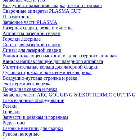
Воздушно-плазменная сварка, резка и строжка
Сварочные аппараты PLASMA CUT
Плазмотроны
Запасные части PLASMA
Лазерная сварка, резка и очистка
Аппараты лазерной сварки
Горелки лазерные
Сопла для лазерной сварки
Линзы для лазерной сварки
Ролики подающего механизма для лазерного аппарата
Каналы направляющие для лазерного аппарата
Уплотнительные кольца для лазерной сварки
Дуговая строжка и экзотермическая резка
Воздушно-дуговая строжка и резка
Экзотермическая резка
Подводная сварка и резка
Запасные части ARC GOUGING & EXOTHERMIC CUTTING
Газосварочное оборудование
Резаки
Горелки
Запчасти к резакам и горелкам
Редукторы
Газовые вентили для сварки
Рукава напорные