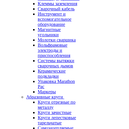
Клеммы заземления
Сварочный кабель
Инструмент и
вспомогательное
оборудование
Магнитные
угольники
Молотки сварщика
Вольфрамовые
электроды и
приспособления
Системы вытяжки
сварочных дымов
Керамические
подкладки
Упаковка Marathon
Pac
Маркеры
Абразивные круги
Круги отрезные по
металлу
Круги зачистные
Круги лепестковые
тарельчатые
Самозацепляемые