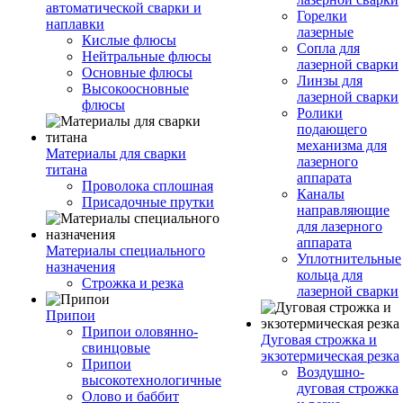
автоматической сварки и
Горелки
наплавки
лазерные
Кислые флюсы
Сопла для
Нейтральные флюсы
лазерной сварки
Основные флюсы
Линзы для
Высокоосновные
лазерной сварки
флюсы
Ролики
подающего
механизма для
Материалы для сварки
лазерного
титана
аппарата
Проволока сплошная
Каналы
Присадочные прутки
направляющие
для лазерного
аппарата
Материалы специального
Уплотнительные
назначения
кольца для
Строжка и резка
лазерной сварки
Припои
Припои оловянно-
Дуговая строжка и
свинцовые
экзотермическая резка
Припои
Воздушно-
высокотехнологичные
дуговая строжка
Олово и баббит