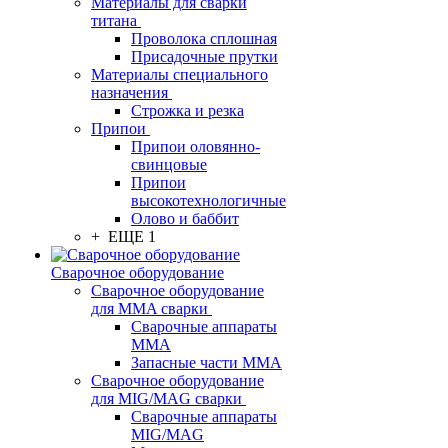
Материалы для сварки
титана
Проволока сплошная
Присадочные прутки
Материалы специального
назначения
Строжка и резка
Припои
Припои оловянно-
свинцовые
Припои
высокотехнологичные
Олово и баббит
+ ЕЩЕ 1
Сварочное оборудование
Сварочное оборудование
для MMA сварки
Сварочные аппараты
MMA
Запасные части MMA
Сварочное оборудование
для MIG/MAG сварки
Сварочные аппараты
MIG/MAG