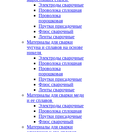
Электроды сварочные
Проволока сплошная
Проволока
порошковая
Прутки присадочные
Флюс сварочный
Ленты сварочные
Материалы для сварки
чугуна и сплавов на основе
никеля
Электроды сварочные
Проволока сплошная
Проволока
порошковая
Прутки присадочные
Флюс сварочный
Ленты сварочные
Материалы для сварки меди
и ее сплавов
Электроды сварочные
Проволока сплошная
Прутки присадочные
Флюс сварочный
Материалы для сварки