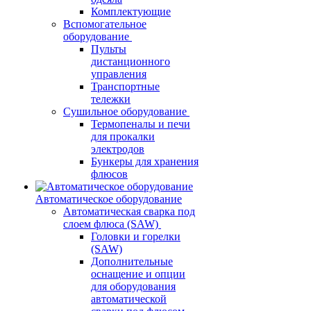
Комплектующие
Вспомогательное
оборудование
Пульты
дистанционного
управления
Транспортные
тележки
Сушильное оборудование
Термопеналы и печи
для прокалки
электродов
Бункеры для хранения
флюсов
Автоматическое оборудование
Автоматическая сварка под
слоем флюса (SAW)
Головки и горелки
(SAW)
Дополнительные
оснащение и опции
для оборудования
автоматической