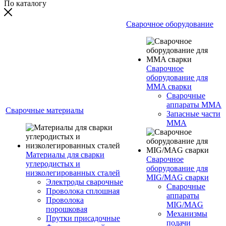
По каталогу
Сварочное оборудование
Сварочное
оборудование для
MMA сварки
Сварочные
аппараты MMA
Сварочные материалы
Запасные части
MMA
Материалы для сварки
Сварочное
углеродистых и
оборудование для
низколегированных сталей
MIG/MAG сварки
Электроды сварочные
Сварочные
Проволока сплошная
аппараты
Проволока
MIG/MAG
порошковая
Механизмы
Прутки присадочные
подачи