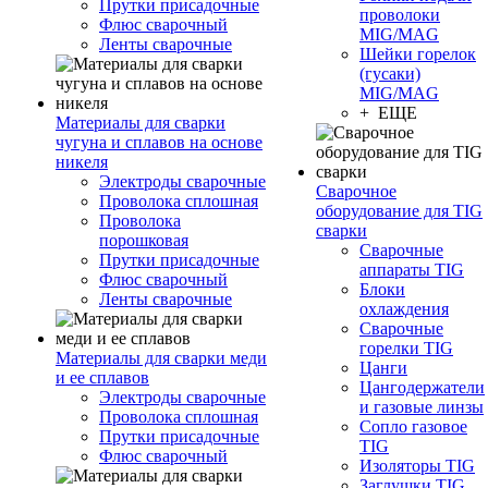
Прутки присадочные
проволоки
Флюс сварочный
MIG/MAG
Ленты сварочные
Шейки горелок
(гусаки)
MIG/MAG
+ ЕЩЕ
Материалы для сварки
чугуна и сплавов на основе
никеля
Электроды сварочные
Сварочное
Проволока сплошная
оборудование для TIG
Проволока
сварки
порошковая
Сварочные
Прутки присадочные
аппараты TIG
Флюс сварочный
Блоки
Ленты сварочные
охлаждения
Сварочные
горелки TIG
Материалы для сварки меди
Цанги
и ее сплавов
Цангодержатели
Электроды сварочные
и газовые линзы
Проволока сплошная
Сопло газовое
Прутки присадочные
TIG
Флюс сварочный
Изоляторы TIG
Заглушки TIG