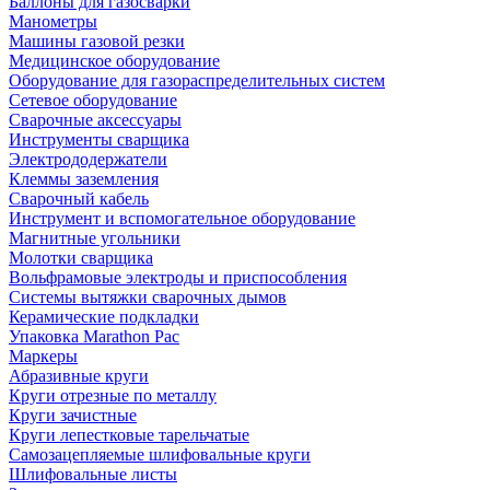
Баллоны для газосварки
Манометры
Машины газовой резки
Медицинское оборудование
Оборудование для газораспределительных систем
Сетевое оборудование
Сварочные аксессуары
Инструменты сварщика
Электрододержатели
Клеммы заземления
Сварочный кабель
Инструмент и вспомогательное оборудование
Магнитные угольники
Молотки сварщика
Вольфрамовые электроды и приспособления
Системы вытяжки сварочных дымов
Керамические подкладки
Упаковка Marathon Pac
Маркеры
Абразивные круги
Круги отрезные по металлу
Круги зачистные
Круги лепестковые тарельчатые
Самозацепляемые шлифовальные круги
Шлифовальные листы