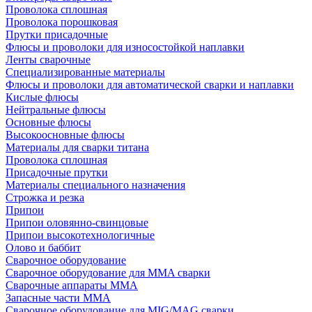
Проволока сплошная
Проволока порошковая
Прутки присадочные
Флюсы и проволоки для износостойкой наплавки
Ленты сварочные
Специализированные материалы
Флюсы и проволоки для автоматической сварки и наплавки
Кислые флюсы
Нейтральные флюсы
Основные флюсы
Высокоосновные флюсы
Материалы для сварки титана
Проволока сплошная
Присадочные прутки
Материалы специального назначения
Строжка и резка
Припои
Припои оловянно-свинцовые
Припои высокотехнологичные
Олово и баббит
Сварочное оборудование
Сварочное оборудование для MMA сварки
Сварочные аппараты MMA
Запасные части MMA
Сварочное оборудование для MIG/MAG сварки