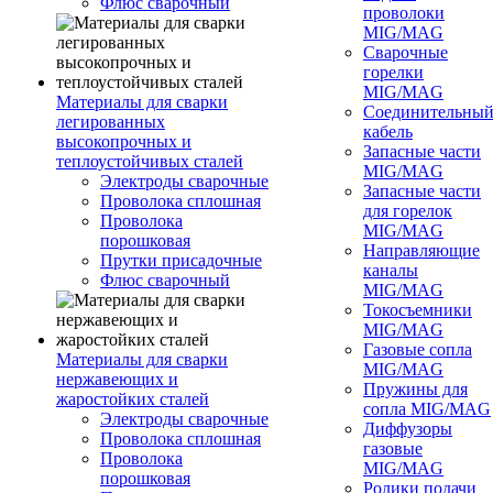
Флюс сварочный
проволоки
MIG/MAG
Сварочные
горелки
MIG/MAG
Материалы для сварки
Соединительны
легированных
кабель
высокопрочных и
Запасные части
теплоустойчивых сталей
MIG/MAG
Электроды сварочные
Запасные части
Проволока сплошная
для горелок
Проволока
MIG/MAG
порошковая
Направляющие
Прутки присадочные
каналы
Флюс сварочный
MIG/MAG
Токосъемники
MIG/MAG
Газовые сопла
Материалы для сварки
MIG/MAG
нержавеющих и
Пружины для
жаростойких сталей
сопла MIG/MAG
Электроды сварочные
Диффузоры
Проволока сплошная
газовые
Проволока
MIG/MAG
порошковая
Ролики подачи