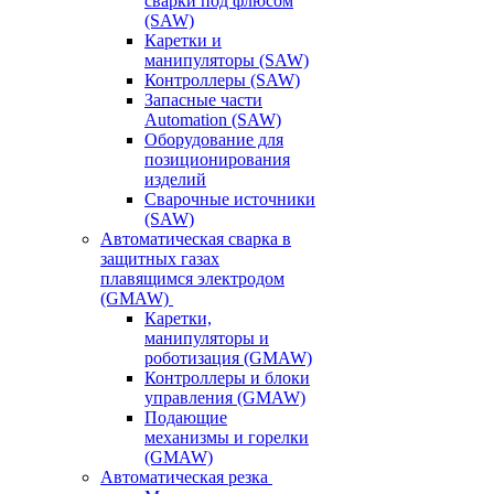
сварки под флюсом
(SAW)
Каретки и
манипуляторы (SAW)
Контроллеры (SAW)
Запасные части
Automation (SAW)
Оборудование для
позиционирования
изделий
Сварочные источники
(SAW)
Автоматическая сварка в
защитных газах
плавящимся электродом
(GMAW)
Каретки,
манипуляторы и
роботизация (GMAW)
Контроллеры и блоки
управления (GMAW)
Подающие
механизмы и горелки
(GMAW)
Автоматическая резка