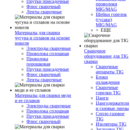
Прутки присадочные
проволоки
Флюс сварочный
MIG/MAG
Ленты сварочные
Шейки горелок
(гусаки)
MIG/MAG
+ ЕЩЕ
Материалы для сварки
чугуна и сплавов на основе
никеля
Электроды сварочные
Сварочное
Проволока сплошная
оборудование для TIG
Проволока
сварки
порошковая
Сварочные
Прутки присадочные
аппараты TIG
Флюс сварочный
Блоки
Ленты сварочные
охлаждения
Сварочные
горелки TIG
Материалы для сварки меди
Цанги
и ее сплавов
Цангодержатели
Электроды сварочные
и газовые линзы
Проволока сплошная
Сопло газовое
Прутки присадочные
TIG
Флюс сварочный
Изоляторы TIG
Заглушки TIG