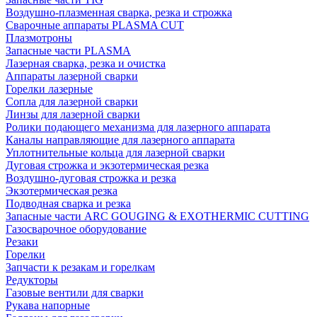
Воздушно-плазменная сварка, резка и строжка
Сварочные аппараты PLASMA CUT
Плазмотроны
Запасные части PLASMA
Лазерная сварка, резка и очистка
Аппараты лазерной сварки
Горелки лазерные
Сопла для лазерной сварки
Линзы для лазерной сварки
Ролики подающего механизма для лазерного аппарата
Каналы направляющие для лазерного аппарата
Уплотнительные кольца для лазерной сварки
Дуговая строжка и экзотермическая резка
Воздушно-дуговая строжка и резка
Экзотермическая резка
Подводная сварка и резка
Запасные части ARC GOUGING & EXOTHERMIC CUTTING
Газосварочное оборудование
Резаки
Горелки
Запчасти к резакам и горелкам
Редукторы
Газовые вентили для сварки
Рукава напорные