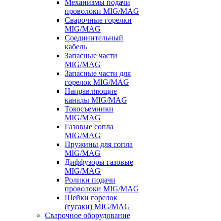
Механизмы подачи
проволоки MIG/MAG
Сварочные горелки
MIG/MAG
Соединительный
кабель
Запасные части
MIG/MAG
Запасные части для
горелок MIG/MAG
Направляющие
каналы MIG/MAG
Токосъемники
MIG/MAG
Газовые сопла
MIG/MAG
Пружины для сопла
MIG/MAG
Диффузоры газовые
MIG/MAG
Ролики подачи
проволоки MIG/MAG
Шейки горелок
(гусаки) MIG/MAG
Сварочное оборудование