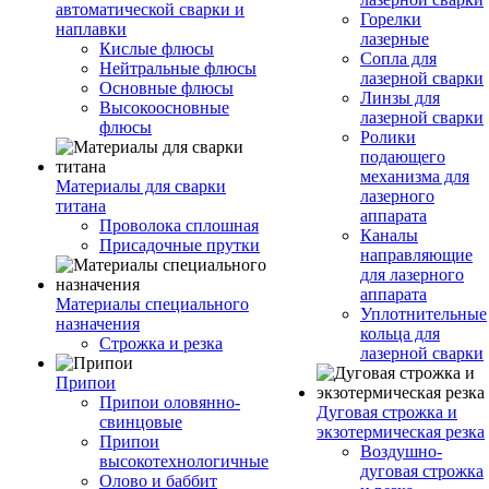
автоматической сварки и
Горелки
наплавки
лазерные
Кислые флюсы
Сопла для
Нейтральные флюсы
лазерной сварки
Основные флюсы
Линзы для
Высокоосновные
лазерной сварки
флюсы
Ролики
подающего
механизма для
Материалы для сварки
лазерного
титана
аппарата
Проволока сплошная
Каналы
Присадочные прутки
направляющие
для лазерного
аппарата
Материалы специального
Уплотнительные
назначения
кольца для
Строжка и резка
лазерной сварки
Припои
Припои оловянно-
Дуговая строжка и
свинцовые
экзотермическая резка
Припои
Воздушно-
высокотехнологичные
дуговая строжка
Олово и баббит