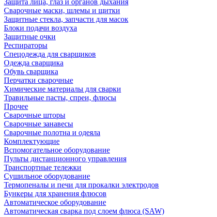
Защита лица, глаз и органов дыхания
Сварочные маски, шлемы и щитки
Защитные стекла, запчасти для масок
Блоки подачи воздуха
Защитные очки
Респираторы
Спецодежда для сварщиков
Одежда сварщика
Обувь сварщика
Перчатки сварочные
Химические материалы для сварки
Травильные пасты, спреи, флюсы
Прочее
Сварочные шторы
Сварочные занавесы
Сварочные полотна и одеяла
Комплектующие
Вспомогательное оборудование
Пульты дистанционного управления
Транспортные тележки
Сушильное оборудование
Термопеналы и печи для прокалки электродов
Бункеры для хранения флюсов
Автоматическое оборудование
Автоматическая сварка под слоем флюса (SAW)