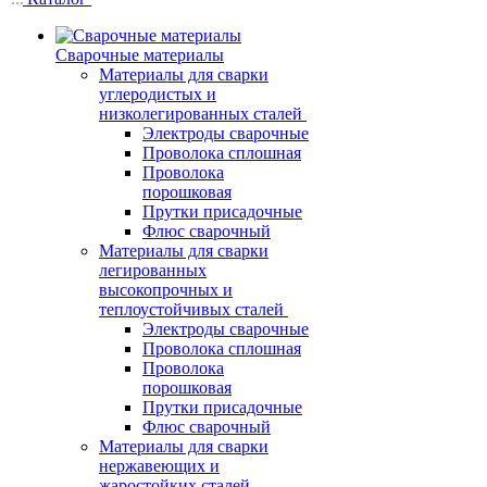
Сварочные материалы
Материалы для сварки
углеродистых и
низколегированных сталей
Электроды сварочные
Проволока сплошная
Проволока
порошковая
Прутки присадочные
Флюс сварочный
Материалы для сварки
легированных
высокопрочных и
теплоустойчивых сталей
Электроды сварочные
Проволока сплошная
Проволока
порошковая
Прутки присадочные
Флюс сварочный
Материалы для сварки
нержавеющих и
жаростойких сталей