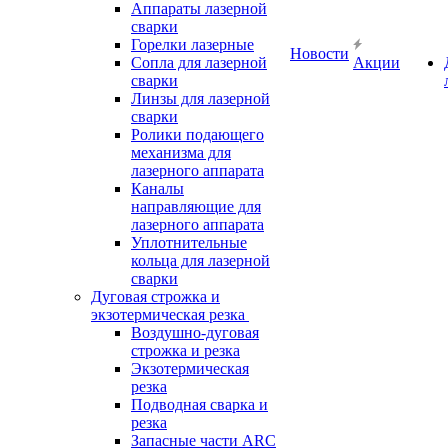
Аппараты лазерной
сварки
Горелки лазерные
Новости
Сопла для лазерной
Акции
сварки
Линзы для лазерной
сварки
Ролики подающего
механизма для
лазерного аппарата
Каналы
направляющие для
лазерного аппарата
Уплотнительные
кольца для лазерной
сварки
Дуговая строжка и
экзотермическая резка
Воздушно-дуговая
строжка и резка
Экзотермическая
резка
Подводная сварка и
резка
Запасные части ARC