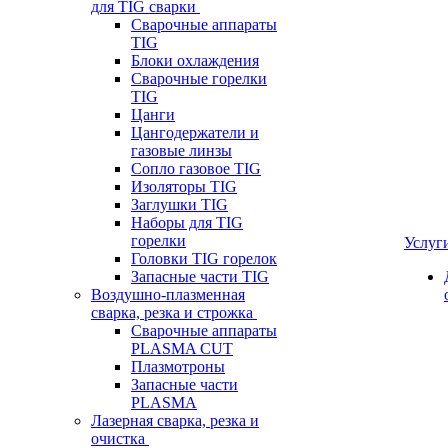
для TIG сварки
Сварочные аппараты
TIG
Блоки охлаждения
Сварочные горелки
TIG
Цанги
Цангодержатели и
газовые линзы
Сопло газовое TIG
Изоляторы TIG
Заглушки TIG
Наборы для TIG
горелки
Услуг
Головки TIG горелок
Запасные части TIG
Воздушно-плазменная
сварка, резка и строжка
Сварочные аппараты
PLASMA CUT
Плазмотроны
Запасные части
PLASMA
Лазерная сварка, резка и
очистка