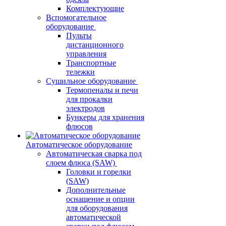
Комплектующие
Вспомогательное
оборудование
Пульты
дистанционного
управления
Транспортные
тележки
Сушильное оборудование
Термопеналы и печи
для прокалки
электродов
Бункеры для хранения
флюсов
Автоматическое оборудование
Автоматическая сварка под
слоем флюса (SAW)
Головки и горелки
(SAW)
Дополнительные
оснащение и опции
для оборудования
автоматической