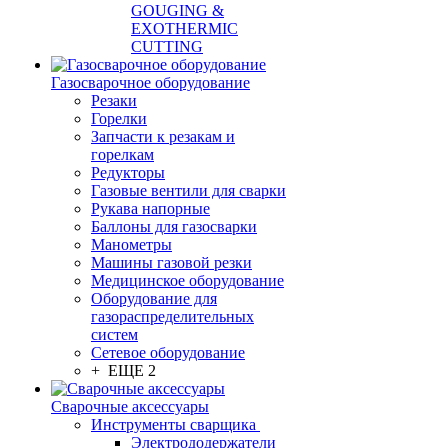
GOUGING &
EXOTHERMIC
CUTTING
Газосварочное оборудование
Резаки
Горелки
Запчасти к резакам и
горелкам
Редукторы
Газовые вентили для сварки
Рукава напорные
Баллоны для газосварки
Манометры
Машины газовой резки
Медицинское оборудование
Оборудование для
газораспределительных
систем
Сетевое оборудование
+ ЕЩЕ 2
Сварочные аксессуары
Инструменты сварщика
Электрододержатели