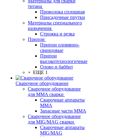
Материалы для сварки
титана
Проволока сплошная
Присадочные прутки
Материалы специального
назначения
Строжка и резка
Припои
Припои оловянно-
свинцовые
Припои
высокотехнологичные
Олово и баббит
+ ЕЩЕ 1
Сварочное оборудование
Сварочное оборудование
для MMA сварки
Сварочные аппараты
MMA
Запасные части MMA
Сварочное оборудование
для MIG/MAG сварки
Сварочные аппараты
MIG/MAG