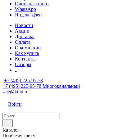
Одноклассники
WhatsApp
Яндекс.Дзен
Новости
Акции
Доставка
Оплата
О компании
Как купить
Контакты
Обзоры
...
+7 (495) 225-95-78
+7 (495) 225-95-78
Многоканальный
sale@ktnd.ru
Войти
Каталог
По всему сайту