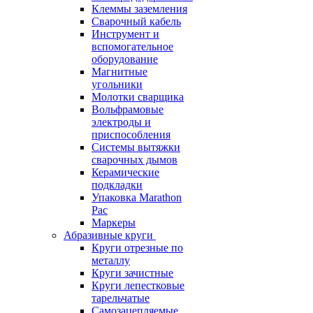
Клеммы заземления
Сварочный кабель
Инструмент и
вспомогательное
оборудование
Магнитные
угольники
Молотки сварщика
Вольфрамовые
электроды и
приспособления
Системы вытяжки
сварочных дымов
Керамические
подкладки
Упаковка Marathon
Pac
Маркеры
Абразивные круги
Круги отрезные по
металлу
Круги зачистные
Круги лепестковые
тарельчатые
Самозацепляемые