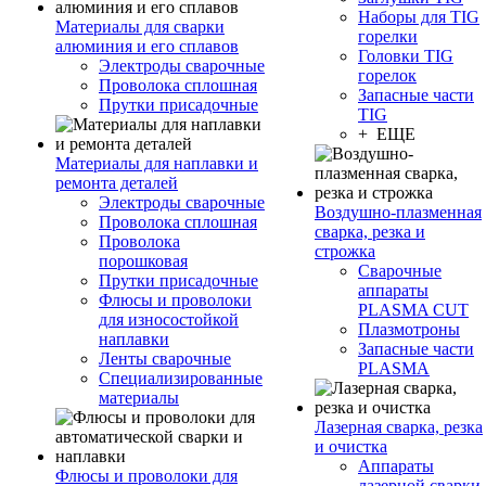
Наборы для TIG
Материалы для сварки
горелки
алюминия и его сплавов
Головки TIG
Электроды сварочные
горелок
Проволока сплошная
Запасные части
Прутки присадочные
TIG
+ ЕЩЕ
Материалы для наплавки и
ремонта деталей
Электроды сварочные
Воздушно-плазменная
Проволока сплошная
сварка, резка и
Проволока
строжка
порошковая
Сварочные
Прутки присадочные
аппараты
Флюсы и проволоки
PLASMA CUT
для износостойкой
Плазмотроны
наплавки
Запасные части
Ленты сварочные
PLASMA
Специализированные
материалы
Лазерная сварка, резка
и очистка
Аппараты
Флюсы и проволоки для
лазерной сварки