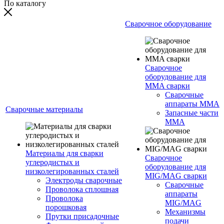
По каталогу
Сварочное оборудование
Сварочное
оборудование для
MMA сварки
Сварочные
аппараты MMA
Сварочные материалы
Запасные части
MMA
Материалы для сварки
Сварочное
углеродистых и
оборудование для
низколегированных сталей
MIG/MAG сварки
Электроды сварочные
Сварочные
Проволока сплошная
аппараты
Проволока
MIG/MAG
порошковая
Механизмы
Прутки присадочные
подачи