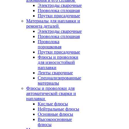
алюминия и его сплавов
Электроды сварочные
Проволока сплошная
Прутки присадочные
Материалы для наплавки и
ремонта деталей
Электроды сварочные
Проволока сплошная
Проволока
порошковая
Прутки присадочные
Флюсы и проволоки
для износостойкой
наплавки
Ленты сварочные
Специализированные
материалы
Флюсы и проволоки для
автоматической сварки и
наплавки
Кислые флюсы
Нейтральные флюсы
Основные флюсы
Высокоосновные
флюсы