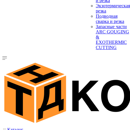
и резка
Экзотермическая
резка
Подводная
сварка и резка
Запасные части
ARC GOUGING
&
EXOTHERMIC
CUTTING
Каталог