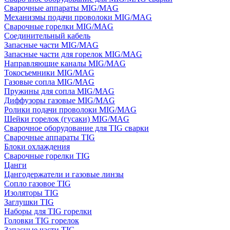
Сварочные аппараты MIG/MAG
Механизмы подачи проволоки MIG/MAG
Сварочные горелки MIG/MAG
Соединительный кабель
Запасные части MIG/MAG
Запасные части для горелок MIG/MAG
Направляющие каналы MIG/MAG
Токосъемники MIG/MAG
Газовые сопла MIG/MAG
Пружины для сопла MIG/MAG
Диффузоры газовые MIG/MAG
Ролики подачи проволоки MIG/MAG
Шейки горелок (гусаки) MIG/MAG
Сварочное оборудование для TIG сварки
Сварочные аппараты TIG
Блоки охлаждения
Сварочные горелки TIG
Цанги
Цангодержатели и газовые линзы
Сопло газовое TIG
Изоляторы TIG
Заглушки TIG
Наборы для TIG горелки
Головки TIG горелок
Запасные части TIG