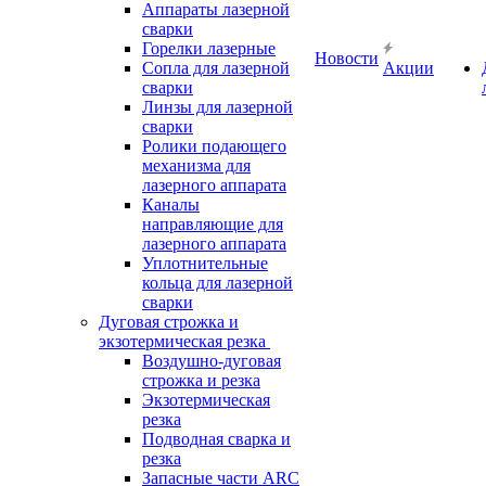
Аппараты лазерной
сварки
Горелки лазерные
Новости
Сопла для лазерной
Акции
сварки
Линзы для лазерной
сварки
Ролики подающего
механизма для
лазерного аппарата
Каналы
направляющие для
лазерного аппарата
Уплотнительные
кольца для лазерной
сварки
Дуговая строжка и
экзотермическая резка
Воздушно-дуговая
строжка и резка
Экзотермическая
резка
Подводная сварка и
резка
Запасные части ARC