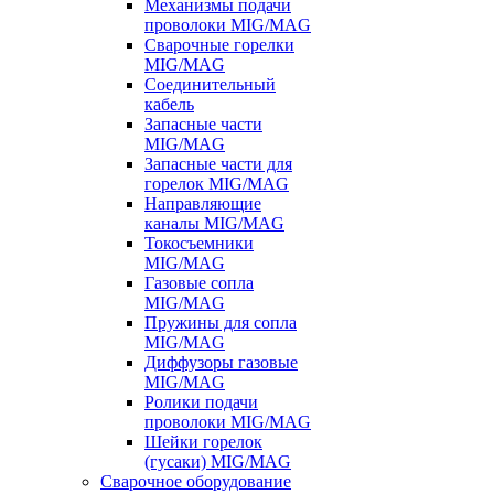
Механизмы подачи
проволоки MIG/MAG
Сварочные горелки
MIG/MAG
Соединительный
кабель
Запасные части
MIG/MAG
Запасные части для
горелок MIG/MAG
Направляющие
каналы MIG/MAG
Токосъемники
MIG/MAG
Газовые сопла
MIG/MAG
Пружины для сопла
MIG/MAG
Диффузоры газовые
MIG/MAG
Ролики подачи
проволоки MIG/MAG
Шейки горелок
(гусаки) MIG/MAG
Сварочное оборудование