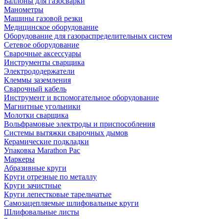
Баллоны для газосварки
Манометры
Машины газовой резки
Медицинское оборудование
Оборудование для газораспределительных систем
Сетевое оборудование
Сварочные аксессуары
Инструменты сварщика
Электрододержатели
Клеммы заземления
Сварочный кабель
Инструмент и вспомогательное оборудование
Магнитные угольники
Молотки сварщика
Вольфрамовые электроды и приспособления
Системы вытяжки сварочных дымов
Керамические подкладки
Упаковка Marathon Pac
Маркеры
Абразивные круги
Круги отрезные по металлу
Круги зачистные
Круги лепестковые тарельчатые
Самозацепляемые шлифовальные круги
Шлифовальные листы