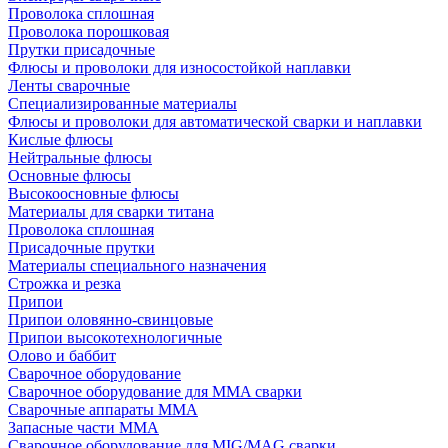
Проволока сплошная
Проволока порошковая
Прутки присадочные
Флюсы и проволоки для износостойкой наплавки
Ленты сварочные
Специализированные материалы
Флюсы и проволоки для автоматической сварки и наплавки
Кислые флюсы
Нейтральные флюсы
Основные флюсы
Высокоосновные флюсы
Материалы для сварки титана
Проволока сплошная
Присадочные прутки
Материалы специального назначения
Строжка и резка
Припои
Припои оловянно-свинцовые
Припои высокотехнологичные
Олово и баббит
Сварочное оборудование
Сварочное оборудование для MMA сварки
Сварочные аппараты MMA
Запасные части MMA
Сварочное оборудование для MIG/MAG сварки