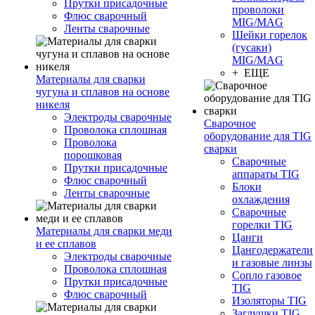
Прутки присадочные
проволоки
Флюс сварочный
MIG/MAG
Ленты сварочные
Шейки горелок
(гусаки)
MIG/MAG
+ ЕЩЕ
Материалы для сварки
чугуна и сплавов на основе
никеля
Электроды сварочные
Сварочное
Проволока сплошная
оборудование для TIG
Проволока
сварки
порошковая
Сварочные
Прутки присадочные
аппараты TIG
Флюс сварочный
Блоки
Ленты сварочные
охлаждения
Сварочные
горелки TIG
Материалы для сварки меди
Цанги
и ее сплавов
Цангодержатели
Электроды сварочные
и газовые линзы
Проволока сплошная
Сопло газовое
Прутки присадочные
TIG
Флюс сварочный
Изоляторы TIG
Заглушки TIG