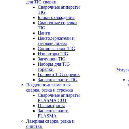
для TIG сварки
Сварочные аппараты
TIG
Блоки охлаждения
Сварочные горелки
TIG
Цанги
Цангодержатели и
газовые линзы
Сопло газовое TIG
Изоляторы TIG
Заглушки TIG
Наборы для TIG
горелки
Услуг
Головки TIG горелок
Запасные части TIG
Воздушно-плазменная
сварка, резка и строжка
Сварочные аппараты
PLASMA CUT
Плазмотроны
Запасные части
PLASMA
Лазерная сварка, резка и
очистка