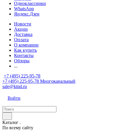
Одноклассники
WhatsApp
Яндекс.Дзен
Новости
Акции
Доставка
Оплата
О компании
Как купить
Контакты
Обзоры
...
+7 (495) 225-95-78
+7 (495) 225-95-78
Многоканальный
sale@ktnd.ru
Войти
Каталог
По всему сайту