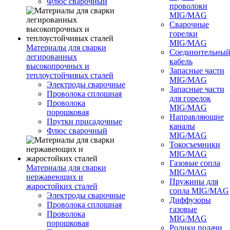
Флюс сварочный
проволоки
MIG/MAG
Сварочные
горелки
MIG/MAG
Материалы для сварки
Соединительны
легированных
кабель
высокопрочных и
Запасные части
теплоустойчивых сталей
MIG/MAG
Электроды сварочные
Запасные части
Проволока сплошная
для горелок
Проволока
MIG/MAG
порошковая
Направляющие
Прутки присадочные
каналы
Флюс сварочный
MIG/MAG
Токосъемники
MIG/MAG
Газовые сопла
Материалы для сварки
MIG/MAG
нержавеющих и
Пружины для
жаростойких сталей
сопла MIG/MAG
Электроды сварочные
Диффузоры
Проволока сплошная
газовые
Проволока
MIG/MAG
порошковая
Ролики подачи