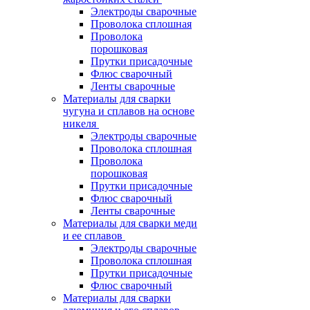
Электроды сварочные
Проволока сплошная
Проволока
порошковая
Прутки присадочные
Флюс сварочный
Ленты сварочные
Материалы для сварки
чугуна и сплавов на основе
никеля
Электроды сварочные
Проволока сплошная
Проволока
порошковая
Прутки присадочные
Флюс сварочный
Ленты сварочные
Материалы для сварки меди
и ее сплавов
Электроды сварочные
Проволока сплошная
Прутки присадочные
Флюс сварочный
Материалы для сварки