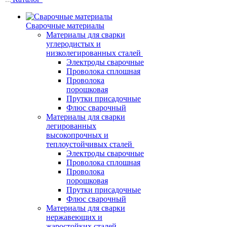
Сварочные материалы
Материалы для сварки
углеродистых и
низколегированных сталей
Электроды сварочные
Проволока сплошная
Проволока
порошковая
Прутки присадочные
Флюс сварочный
Материалы для сварки
легированных
высокопрочных и
теплоустойчивых сталей
Электроды сварочные
Проволока сплошная
Проволока
порошковая
Прутки присадочные
Флюс сварочный
Материалы для сварки
нержавеющих и
жаростойких сталей