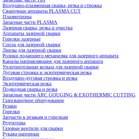
Воздушно-плазменная сварка, резка и строжка
Сварочные аппараты PLASMA CUT
Плазмотроны
Запасные части PLASMA
Лазерная сварка, резка и очистка
Аппараты лазерной сварки
Горелки лазерные
Сопла для лазерной сварки
Линзы для лазерной сварки
Ролики подающего механизма для лазерного аппарата
Каналы направляющие для лазерного аппарата
Уплотнительные кольца для лазерной сварки
Дуговая строжка и экзотермическая резка
Воздушно-дуговая строжка и резка
Экзотермическая резка
Подводная сварка и резка
Запасные части ARC GOUGING & EXOTHERMIC CUTTING
Газосварочное оборудование
Резаки
Горелки
Запчасти к резакам и горелкам
Редукторы
Газовые вентили для сварки
Рукава напорные