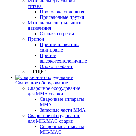
Материалы для сварки
титана
Проволока сплошная
Присадочные прутки
Материалы специального
назначения
Строжка и резка
Припои
Припои оловянно-
свинцовые
Припои
высокотехнологичные
Олово и баббит
+ ЕЩЕ 1
Сварочное оборудование
Сварочное оборудование
для MMA сварки
Сварочные аппараты
MMA
Запасные части MMA
Сварочное оборудование
для MIG/MAG сварки
Сварочные аппараты
MIG/MAG