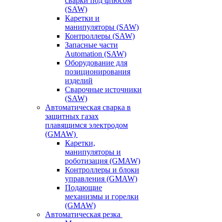
сварки под флюсом
(SAW)
Каретки и
манипуляторы (SAW)
Контроллеры (SAW)
Запасные части
Automation (SAW)
Оборудование для
позиционирования
изделий
Сварочные источники
(SAW)
Автоматическая сварка в
защитных газах
плавящимся электродом
(GMAW)
Каретки,
манипуляторы и
роботизация (GMAW)
Контроллеры и блоки
управления (GMAW)
Подающие
механизмы и горелки
(GMAW)
Автоматическая резка