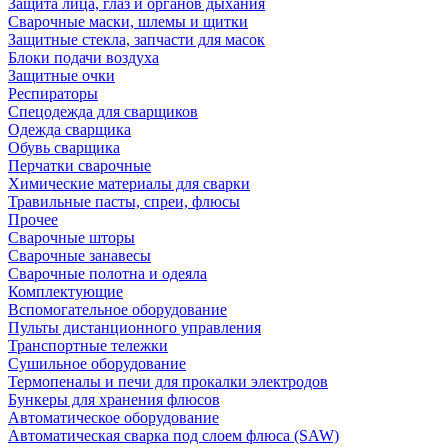
Защита лица, глаз и органов дыхания
Сварочные маски, шлемы и щитки
Защитные стекла, запчасти для масок
Блоки подачи воздуха
Защитные очки
Респираторы
Спецодежда для сварщиков
Одежда сварщика
Обувь сварщика
Перчатки сварочные
Химические материалы для сварки
Травильные пасты, спреи, флюсы
Прочее
Сварочные шторы
Сварочные занавесы
Сварочные полотна и одеяла
Комплектующие
Вспомогательное оборудование
Пульты дистанционного управления
Транспортные тележки
Сушильное оборудование
Термопеналы и печи для прокалки электродов
Бункеры для хранения флюсов
Автоматическое оборудование
Автоматическая сварка под слоем флюса (SAW)