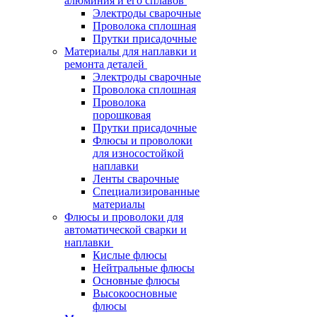
алюминия и его сплавов
Электроды сварочные
Проволока сплошная
Прутки присадочные
Материалы для наплавки и
ремонта деталей
Электроды сварочные
Проволока сплошная
Проволока
порошковая
Прутки присадочные
Флюсы и проволоки
для износостойкой
наплавки
Ленты сварочные
Специализированные
материалы
Флюсы и проволоки для
автоматической сварки и
наплавки
Кислые флюсы
Нейтральные флюсы
Основные флюсы
Высокоосновные
флюсы