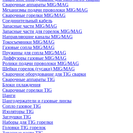
Сварочные аппараты MIG/MAG
Механизмы подачи проволоки MIG/MAG
Сварочные горелки MIG/MAG
Соединительный кабель
Запасные части MIG/MAG
Запасные части для горелок MIG/MAG
Направляющие каналы MIG/MAG
Токосъемники MIG/MAG
Газовые сопла MIG/MAG
Пружины для сопла MIG/MAG
Диффузоры газовые MIG/MAG
Ролики подачи проволоки MIG/MAG
Шейки горелок (гусаки) MIG/MAG
Сварочное оборудование для TIG сварки
Сварочные аппараты TIG
Блоки охлаждения
Сварочные горелки TIG
Цанги
Цангодержатели и газовые линзы
Сопло газовое TIG
Изоляторы TIG
Заглушки TIG
Наборы для TIG горелки
Головки TIG горелок
Запасные части TIG