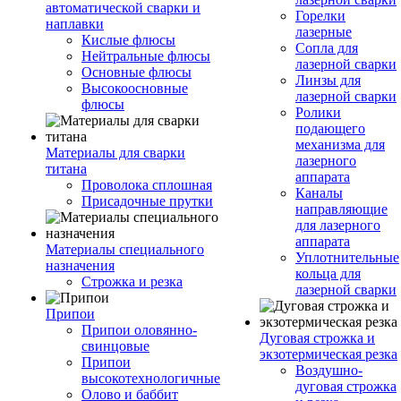
автоматической сварки и
Горелки
наплавки
лазерные
Кислые флюсы
Сопла для
Нейтральные флюсы
лазерной сварки
Основные флюсы
Линзы для
Высокоосновные
лазерной сварки
флюсы
Ролики
подающего
механизма для
Материалы для сварки
лазерного
титана
аппарата
Проволока сплошная
Каналы
Присадочные прутки
направляющие
для лазерного
аппарата
Материалы специального
Уплотнительные
назначения
кольца для
Строжка и резка
лазерной сварки
Припои
Припои оловянно-
Дуговая строжка и
свинцовые
экзотермическая резка
Припои
Воздушно-
высокотехнологичные
дуговая строжка
Олово и баббит