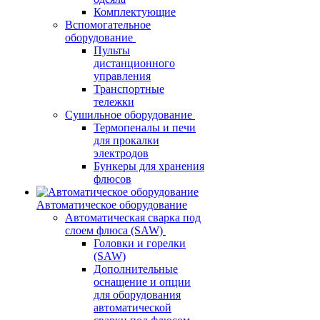
Комплектующие
Вспомогательное
оборудование
Пульты
дистанционного
управления
Транспортные
тележки
Сушильное оборудование
Термопеналы и печи
для прокалки
электродов
Бункеры для хранения
флюсов
Автоматическое оборудование
Автоматическая сварка под
слоем флюса (SAW)
Головки и горелки
(SAW)
Дополнительные
оснащение и опции
для оборудования
автоматической