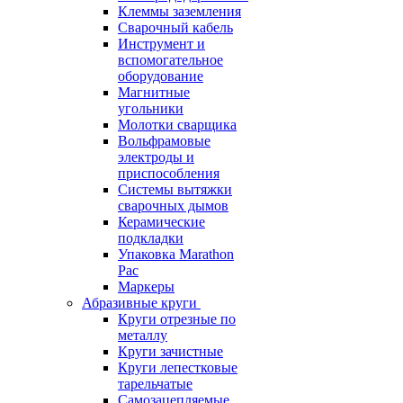
Клеммы заземления
Сварочный кабель
Инструмент и
вспомогательное
оборудование
Магнитные
угольники
Молотки сварщика
Вольфрамовые
электроды и
приспособления
Системы вытяжки
сварочных дымов
Керамические
подкладки
Упаковка Marathon
Pac
Маркеры
Абразивные круги
Круги отрезные по
металлу
Круги зачистные
Круги лепестковые
тарельчатые
Самозацепляемые