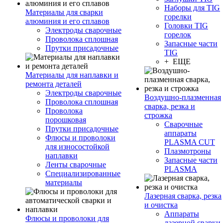
Наборы для TIG
Материалы для сварки
горелки
алюминия и его сплавов
Головки TIG
Электроды сварочные
горелок
Проволока сплошная
Запасные части
Прутки присадочные
TIG
+ ЕЩЕ
Материалы для наплавки и
ремонта деталей
Электроды сварочные
Воздушно-плазменная
Проволока сплошная
сварка, резка и
Проволока
строжка
порошковая
Сварочные
Прутки присадочные
аппараты
Флюсы и проволоки
PLASMA CUT
для износостойкой
Плазмотроны
наплавки
Запасные части
Ленты сварочные
PLASMA
Специализированные
материалы
Лазерная сварка, резка
и очистка
Аппараты
Флюсы и проволоки для
лазерной сварки