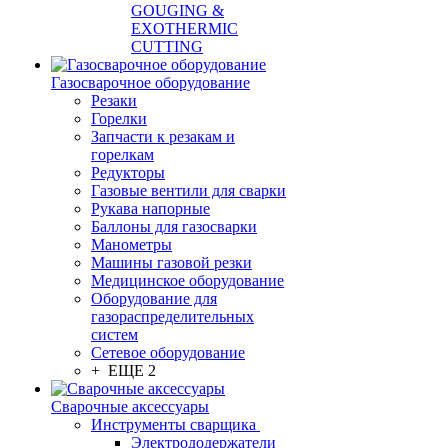
GOUGING &
EXOTHERMIC
CUTTING
Газосварочное оборудование
Резаки
Горелки
Запчасти к резакам и
горелкам
Редукторы
Газовые вентили для сварки
Рукава напорные
Баллоны для газосварки
Манометры
Машины газовой резки
Медицинское оборудование
Оборудование для
газораспределительных
систем
Сетевое оборудование
+ ЕЩЕ 2
Сварочные аксессуары
Инструменты сварщика
Электрододержатели