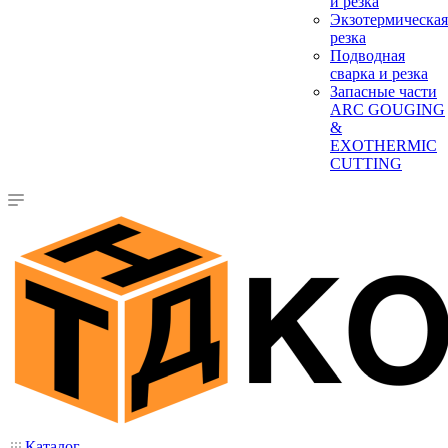
и резка
Экзотермическая
резка
Подводная
сварка и резка
Запасные части
ARC GOUGING
&
EXOTHERMIC
CUTTING
Каталог