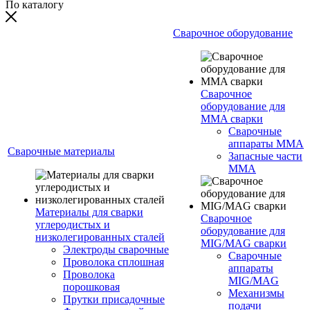
По каталогу
Сварочное оборудование
Сварочное
оборудование для
MMA сварки
Сварочные
аппараты MMA
Сварочные материалы
Запасные части
MMA
Материалы для сварки
Сварочное
углеродистых и
оборудование для
низколегированных сталей
MIG/MAG сварки
Электроды сварочные
Сварочные
Проволока сплошная
аппараты
Проволока
MIG/MAG
порошковая
Механизмы
Прутки присадочные
подачи