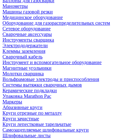
Баллоны для газосварки
Манометры
Машины газовой резки
Медицинское оборудование
Оборудование для газораспределительных систем
Сетевое оборудование
Сварочные аксессуары
Инструменты сварщика
Электрододержатели
Клеммы заземления
Сварочный кабель
Инструмент и вспомогательное оборудование
Магнитные угольники
Молотки сварщика
Вольфрамовые электроды и приспособления
Системы вытяжки сварочных дымов
Керамические подкладки
Упаковка Marathon Pac
Маркеры
Абразивные круги
Круги отрезные по металлу
Круги зачистные
Круги лепестковые тарельчатые
Самозацепляемые шлифовальные круги
Шлифовальные листы