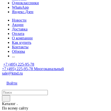
Одноклассники
WhatsApp
Яндекс.Дзен
Новости
Акции
Доставка
Оплата
О компании
Как купить
Контакты
Обзоры
...
+7 (495) 225-95-78
+7 (495) 225-95-78
Многоканальный
sale@ktnd.ru
Войти
Каталог
По всему сайту