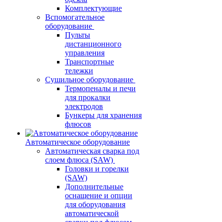
Комплектующие
Вспомогательное
оборудование
Пульты
дистанционного
управления
Транспортные
тележки
Сушильное оборудование
Термопеналы и печи
для прокалки
электродов
Бункеры для хранения
флюсов
Автоматическое оборудование
Автоматическая сварка под
слоем флюса (SAW)
Головки и горелки
(SAW)
Дополнительные
оснащение и опции
для оборудования
автоматической