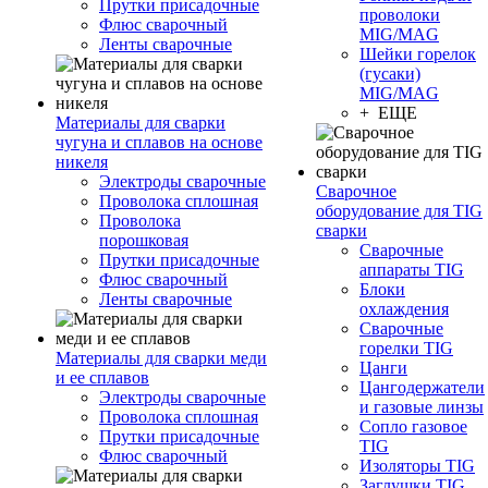
Прутки присадочные
проволоки
Флюс сварочный
MIG/MAG
Ленты сварочные
Шейки горелок
(гусаки)
MIG/MAG
+ ЕЩЕ
Материалы для сварки
чугуна и сплавов на основе
никеля
Электроды сварочные
Сварочное
Проволока сплошная
оборудование для TIG
Проволока
сварки
порошковая
Сварочные
Прутки присадочные
аппараты TIG
Флюс сварочный
Блоки
Ленты сварочные
охлаждения
Сварочные
горелки TIG
Материалы для сварки меди
Цанги
и ее сплавов
Цангодержатели
Электроды сварочные
и газовые линзы
Проволока сплошная
Сопло газовое
Прутки присадочные
TIG
Флюс сварочный
Изоляторы TIG
Заглушки TIG