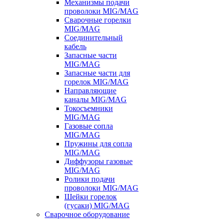
Механизмы подачи
проволоки MIG/MAG
Сварочные горелки
MIG/MAG
Соединительный
кабель
Запасные части
MIG/MAG
Запасные части для
горелок MIG/MAG
Направляющие
каналы MIG/MAG
Токосъемники
MIG/MAG
Газовые сопла
MIG/MAG
Пружины для сопла
MIG/MAG
Диффузоры газовые
MIG/MAG
Ролики подачи
проволоки MIG/MAG
Шейки горелок
(гусаки) MIG/MAG
Сварочное оборудование