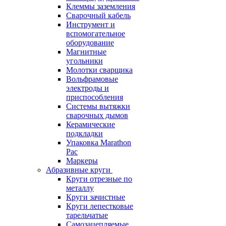
Клеммы заземления
Сварочный кабель
Инструмент и
вспомогательное
оборудование
Магнитные
угольники
Молотки сварщика
Вольфрамовые
электроды и
приспособления
Системы вытяжки
сварочных дымов
Керамические
подкладки
Упаковка Marathon
Pac
Маркеры
Абразивные круги
Круги отрезные по
металлу
Круги зачистные
Круги лепестковые
тарельчатые
Самозацепляемые