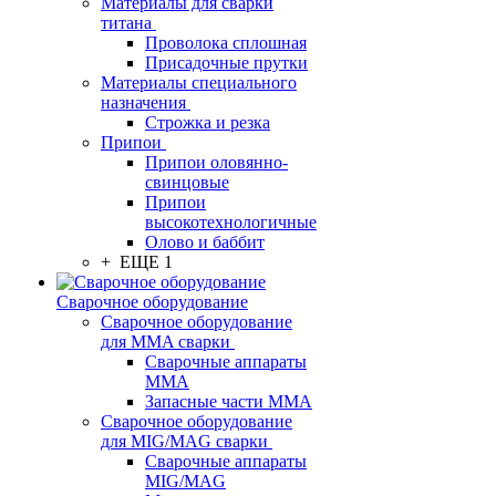
Материалы для сварки
титана
Проволока сплошная
Присадочные прутки
Материалы специального
назначения
Строжка и резка
Припои
Припои оловянно-
свинцовые
Припои
высокотехнологичные
Олово и баббит
+ ЕЩЕ 1
Сварочное оборудование
Сварочное оборудование
для MMA сварки
Сварочные аппараты
MMA
Запасные части MMA
Сварочное оборудование
для MIG/MAG сварки
Сварочные аппараты
MIG/MAG