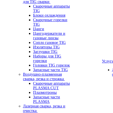
для TIG сварки
Сварочные аппараты
TIG
Блоки охлаждения
Сварочные горелки
TIG
Цанги
Цангодержатели и
газовые линзы
Сопло газовое TIG
Изоляторы TIG
Заглушки TIG
Наборы для TIG
горелки
Услуг
Головки TIG горелок
Запасные части TIG
Воздушно-плазменная
сварка, резка и строжка
Сварочные аппараты
PLASMA CUT
Плазмотроны
Запасные части
PLASMA
Лазерная сварка, резка и
очистка