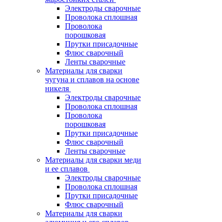
Электроды сварочные
Проволока сплошная
Проволока
порошковая
Прутки присадочные
Флюс сварочный
Ленты сварочные
Материалы для сварки
чугуна и сплавов на основе
никеля
Электроды сварочные
Проволока сплошная
Проволока
порошковая
Прутки присадочные
Флюс сварочный
Ленты сварочные
Материалы для сварки меди
и ее сплавов
Электроды сварочные
Проволока сплошная
Прутки присадочные
Флюс сварочный
Материалы для сварки