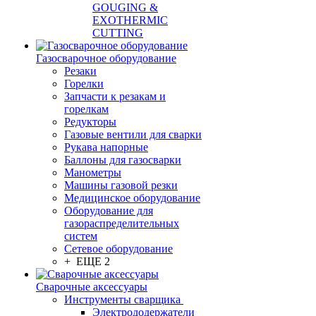
GOUGING &
EXOTHERMIC
CUTTING
Газосварочное оборудование
Резаки
Горелки
Запчасти к резакам и
горелкам
Редукторы
Газовые вентили для сварки
Рукава напорные
Баллоны для газосварки
Манометры
Машины газовой резки
Медицинское оборудование
Оборудование для
газораспределительных
систем
Сетевое оборудование
+ ЕЩЕ 2
Сварочные аксессуары
Инструменты сварщика
Электрододержатели