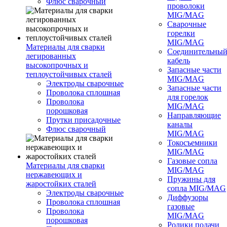
Флюс сварочный
проволоки
MIG/MAG
Сварочные
горелки
MIG/MAG
Материалы для сварки
Соединительны
легированных
кабель
высокопрочных и
Запасные части
теплоустойчивых сталей
MIG/MAG
Электроды сварочные
Запасные части
Проволока сплошная
для горелок
Проволока
MIG/MAG
порошковая
Направляющие
Прутки присадочные
каналы
Флюс сварочный
MIG/MAG
Токосъемники
MIG/MAG
Газовые сопла
Материалы для сварки
MIG/MAG
нержавеющих и
Пружины для
жаростойких сталей
сопла MIG/MAG
Электроды сварочные
Диффузоры
Проволока сплошная
газовые
Проволока
MIG/MAG
порошковая
Ролики подачи