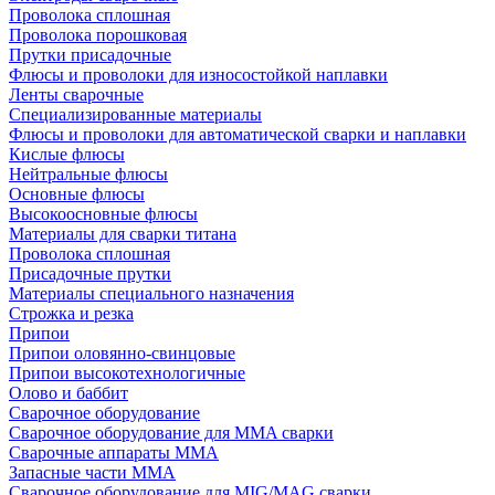
Проволока сплошная
Проволока порошковая
Прутки присадочные
Флюсы и проволоки для износостойкой наплавки
Ленты сварочные
Специализированные материалы
Флюсы и проволоки для автоматической сварки и наплавки
Кислые флюсы
Нейтральные флюсы
Основные флюсы
Высокоосновные флюсы
Материалы для сварки титана
Проволока сплошная
Присадочные прутки
Материалы специального назначения
Строжка и резка
Припои
Припои оловянно-свинцовые
Припои высокотехнологичные
Олово и баббит
Сварочное оборудование
Сварочное оборудование для MMA сварки
Сварочные аппараты MMA
Запасные части MMA
Сварочное оборудование для MIG/MAG сварки