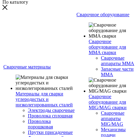
По каталогу
Сварочное оборудование
Сварочное
оборудование для
MMA сварки
Сварочные
аппараты MMA
Сварочные материалы
Запасные части
MMA
Материалы для сварки
Сварочное
углеродистых и
оборудование для
низколегированных сталей
MIG/MAG сварки
Электроды сварочные
Сварочные
Проволока сплошная
аппараты
Проволока
MIG/MAG
порошковая
Механизмы
Прутки присадочные
подачи