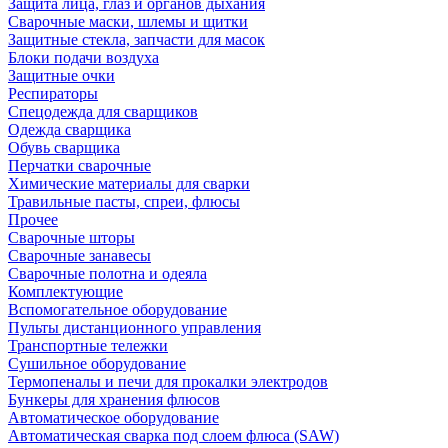
Защита лица, глаз и органов дыхания
Сварочные маски, шлемы и щитки
Защитные стекла, запчасти для масок
Блоки подачи воздуха
Защитные очки
Респираторы
Спецодежда для сварщиков
Одежда сварщика
Обувь сварщика
Перчатки сварочные
Химические материалы для сварки
Травильные пасты, спреи, флюсы
Прочее
Сварочные шторы
Сварочные занавесы
Сварочные полотна и одеяла
Комплектующие
Вспомогательное оборудование
Пульты дистанционного управления
Транспортные тележки
Сушильное оборудование
Термопеналы и печи для прокалки электродов
Бункеры для хранения флюсов
Автоматическое оборудование
Автоматическая сварка под слоем флюса (SAW)