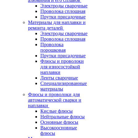
алюминия и его сплавов
Электроды сварочные
Проволока сплошная
Прутки присадочные
Материалы для наплавки и
ремонта деталей
Электроды сварочные
Проволока сплошная
Проволока
порошковая
Прутки присадочные
Флюсы и проволоки
для износостойкой
наплавки
Ленты сварочные
Специализированные
материалы
Флюсы и проволоки для
автоматической сварки и
наплавки
Кислые флюсы
Нейтральные флюсы
Основные флюсы
Высокоосновные
флюсы