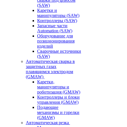
сварки под флюсом
(SAW)
Каретки и
манипуляторы (SAW)
Контроллеры (SAW)
Запасные части
Automation (SAW)
Оборудование для
позиционирования
изделий
Сварочные источники
(SAW)
Автоматическая сварка в
защитных газах
плавящимся электродом
(GMAW)
Каретки,
манипуляторы и
роботизация (GMAW)
Контроллеры и блоки
управления (GMAW)
Подающие
механизмы и горелки
(GMAW)
Автоматическая резка