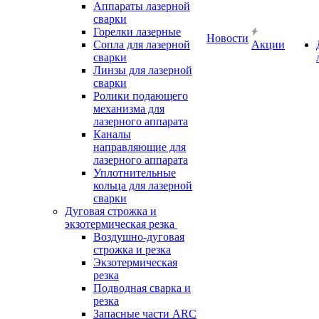
Аппараты лазерной
сварки
Горелки лазерные
Новости
Сопла для лазерной
Акции
сварки
Линзы для лазерной
сварки
Ролики подающего
механизма для
лазерного аппарата
Каналы
направляющие для
лазерного аппарата
Уплотнительные
кольца для лазерной
сварки
Дуговая строжка и
экзотермическая резка
Воздушно-дуговая
строжка и резка
Экзотермическая
резка
Подводная сварка и
резка
Запасные части ARC