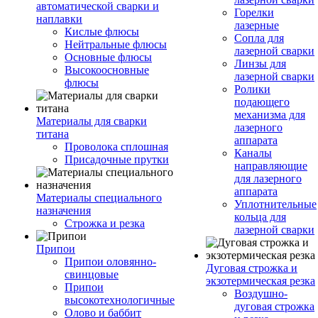
автоматической сварки и
Горелки
наплавки
лазерные
Кислые флюсы
Сопла для
Нейтральные флюсы
лазерной сварки
Основные флюсы
Линзы для
Высокоосновные
лазерной сварки
флюсы
Ролики
подающего
механизма для
Материалы для сварки
лазерного
титана
аппарата
Проволока сплошная
Каналы
Присадочные прутки
направляющие
для лазерного
аппарата
Материалы специального
Уплотнительные
назначения
кольца для
Строжка и резка
лазерной сварки
Припои
Припои оловянно-
Дуговая строжка и
свинцовые
экзотермическая резка
Припои
Воздушно-
высокотехнологичные
дуговая строжка
Олово и баббит