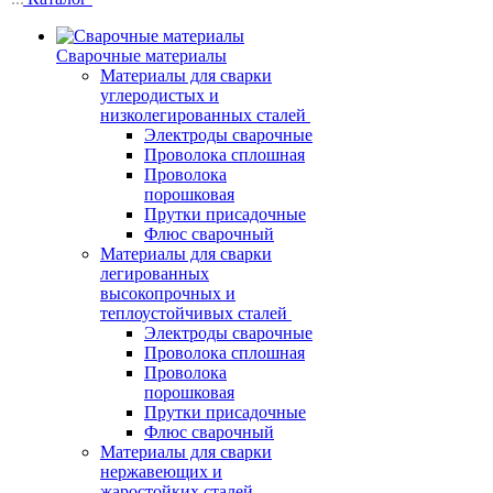
Сварочные материалы
Материалы для сварки
углеродистых и
низколегированных сталей
Электроды сварочные
Проволока сплошная
Проволока
порошковая
Прутки присадочные
Флюс сварочный
Материалы для сварки
легированных
высокопрочных и
теплоустойчивых сталей
Электроды сварочные
Проволока сплошная
Проволока
порошковая
Прутки присадочные
Флюс сварочный
Материалы для сварки
нержавеющих и
жаростойких сталей