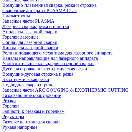
Воздушно-плазменная сварка, резка и строжка
Сварочные аппараты PLASMA CUT
Плазмотроны
Запасные части PLASMA
Лазерная сварка, резка и очистка
Аппараты лазерной сварки
Горелки лазерные
Сопла для лазерной сварки
Линзы для лазерной сварки
Ролики подающего механизма для лазерного аппарата
Каналы направляющие для лазерного аппарата
Уплотнительные кольца для лазерной сварки
Дуговая строжка и экзотермическая резка
Воздушно-дуговая строжка и резка
Экзотермическая резка
Подводная сварка и резка
Запасные части ARC GOUGING & EXOTHERMIC CUTTING
Газосварочное оборудование
Резаки
Горелки
Запчасти к резакам и горелкам
Редукторы
Газовые вентили для сварки
Рукава напорные