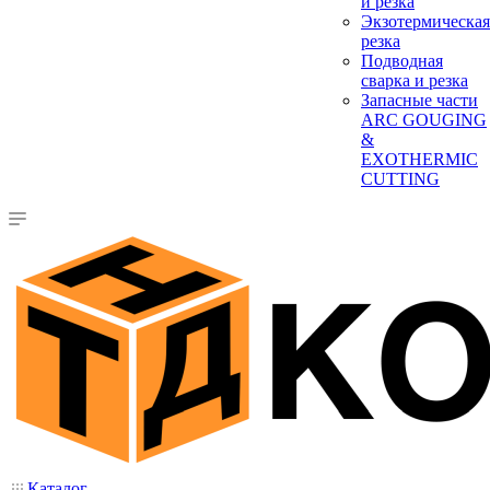
и резка
Экзотермическая
резка
Подводная
сварка и резка
Запасные части
ARC GOUGING
&
EXOTHERMIC
CUTTING
Каталог