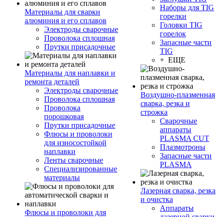
Наборы для TIG
Материалы для сварки
горелки
алюминия и его сплавов
Головки TIG
Электроды сварочные
горелок
Проволока сплошная
Запасные части
Прутки присадочные
TIG
+ ЕЩЕ
Материалы для наплавки и
ремонта деталей
Электроды сварочные
Воздушно-плазменная
Проволока сплошная
сварка, резка и
Проволока
строжка
порошковая
Сварочные
Прутки присадочные
аппараты
Флюсы и проволоки
PLASMA CUT
для износостойкой
Плазмотроны
наплавки
Запасные части
Ленты сварочные
PLASMA
Специализированные
материалы
Лазерная сварка, резка
и очистка
Аппараты
Флюсы и проволоки для
лазерной сварки