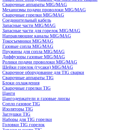
Сварочные аппараты MIG/MAG
Механизмы подачи проволоки MIG/MAG
Сварочные горелки MIG/MAG
Соединительный кабель
Запасные части MIG/MAG
Запасные части для горелок MIG/MAG
Направляющие каналы MIG/MAG
Токосъемники MIG/MAG
Газовые сопла MIG/MAG
Пружины для сопла MIG/MAG
Диффузоры газовые MIG/MAG
Ролики подачи проволоки MIG/MAG
Шейки горелок (гусаки) MIG/MAG
Сварочное оборудование для TIG сварки
Сварочные аппараты TIG
Блоки охлаждения
Сварочные горелки TIG
Цанги
Цангодержатели и газовые линзы
Сопло газовое TIG
Изоляторы TIG
Заглушки TIG
Наборы для TIG горелки
Головки TIG горелок
Запасные части TIG