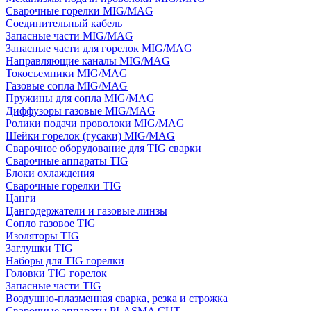
Сварочные горелки MIG/MAG
Соединительный кабель
Запасные части MIG/MAG
Запасные части для горелок MIG/MAG
Направляющие каналы MIG/MAG
Токосъемники MIG/MAG
Газовые сопла MIG/MAG
Пружины для сопла MIG/MAG
Диффузоры газовые MIG/MAG
Ролики подачи проволоки MIG/MAG
Шейки горелок (гусаки) MIG/MAG
Сварочное оборудование для TIG сварки
Сварочные аппараты TIG
Блоки охлаждения
Сварочные горелки TIG
Цанги
Цангодержатели и газовые линзы
Сопло газовое TIG
Изоляторы TIG
Заглушки TIG
Наборы для TIG горелки
Головки TIG горелок
Запасные части TIG
Воздушно-плазменная сварка, резка и строжка
Сварочные аппараты PLASMA CUT