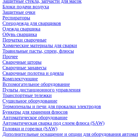
Защитные стекла, запчасти для масок
Блоки подачи воздуха
Защитные очки
Респираторы
Спецодежда для сварщиков
Одежда сварщика
Обувь сварщика
Перчатки сварочные
Химические материалы для сварки
Травильные пасты, спреи, флюсы
Прочее
Сварочные шторы
Сварочные занавесы
Сварочные полотна и одеяла
Комплектующие
Вспомогательное оборудование
Пульты дистанционного управления
Транспортные тележки
Сушильное оборудование
Термопеналы и печи для прокалки электродов
Бункеры для хранения флюсов
Автоматическое оборудование
Автоматическая сварка под слоем флюса (SAW)
Головки и горелки (SAW)
Дополнительные оснащение и опции для оборудования автома