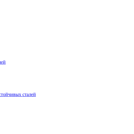
лей
стойчивых сталей