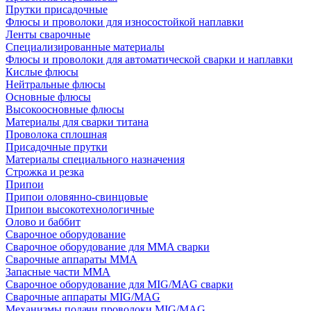
Прутки присадочные
Флюсы и проволоки для износостойкой наплавки
Ленты сварочные
Специализированные материалы
Флюсы и проволоки для автоматической сварки и наплавки
Кислые флюсы
Нейтральные флюсы
Основные флюсы
Высокоосновные флюсы
Материалы для сварки титана
Проволока сплошная
Присадочные прутки
Материалы специального назначения
Строжка и резка
Припои
Припои оловянно-свинцовые
Припои высокотехнологичные
Олово и баббит
Сварочное оборудование
Сварочное оборудование для MMA сварки
Сварочные аппараты MMA
Запасные части MMA
Сварочное оборудование для MIG/MAG сварки
Сварочные аппараты MIG/MAG
Механизмы подачи проволоки MIG/MAG