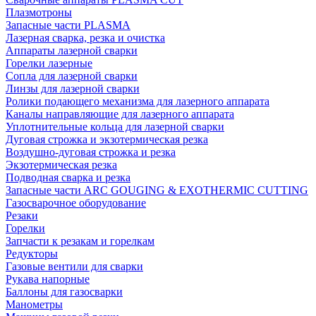
Плазмотроны
Запасные части PLASMA
Лазерная сварка, резка и очистка
Аппараты лазерной сварки
Горелки лазерные
Сопла для лазерной сварки
Линзы для лазерной сварки
Ролики подающего механизма для лазерного аппарата
Каналы направляющие для лазерного аппарата
Уплотнительные кольца для лазерной сварки
Дуговая строжка и экзотермическая резка
Воздушно-дуговая строжка и резка
Экзотермическая резка
Подводная сварка и резка
Запасные части ARC GOUGING & EXOTHERMIC CUTTING
Газосварочное оборудование
Резаки
Горелки
Запчасти к резакам и горелкам
Редукторы
Газовые вентили для сварки
Рукава напорные
Баллоны для газосварки
Манометры