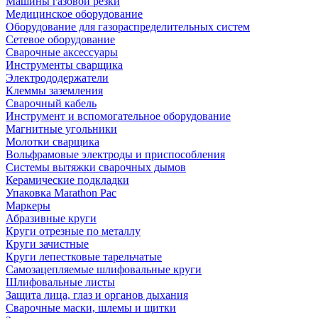
Машины газовой резки
Медицинское оборудование
Оборудование для газораспределительных систем
Сетевое оборудование
Сварочные аксессуары
Инструменты сварщика
Электрододержатели
Клеммы заземления
Сварочный кабель
Инструмент и вспомогательное оборудование
Магнитные угольники
Молотки сварщика
Вольфрамовые электроды и приспособления
Системы вытяжки сварочных дымов
Керамические подкладки
Упаковка Marathon Pac
Маркеры
Абразивные круги
Круги отрезные по металлу
Круги зачистные
Круги лепестковые тарельчатые
Самозацепляемые шлифовальные круги
Шлифовальные листы
Защита лица, глаз и органов дыхания
Сварочные маски, шлемы и щитки