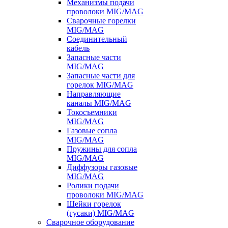
Механизмы подачи
проволоки MIG/MAG
Сварочные горелки
MIG/MAG
Соединительный
кабель
Запасные части
MIG/MAG
Запасные части для
горелок MIG/MAG
Направляющие
каналы MIG/MAG
Токосъемники
MIG/MAG
Газовые сопла
MIG/MAG
Пружины для сопла
MIG/MAG
Диффузоры газовые
MIG/MAG
Ролики подачи
проволоки MIG/MAG
Шейки горелок
(гусаки) MIG/MAG
Сварочное оборудование