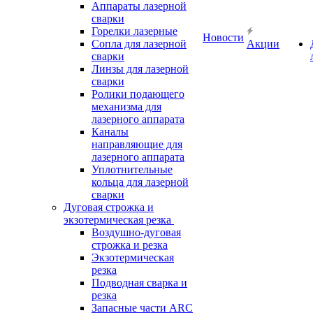
Аппараты лазерной
сварки
Горелки лазерные
Новости
Сопла для лазерной
Акции
сварки
Линзы для лазерной
сварки
Ролики подающего
механизма для
лазерного аппарата
Каналы
направляющие для
лазерного аппарата
Уплотнительные
кольца для лазерной
сварки
Дуговая строжка и
экзотермическая резка
Воздушно-дуговая
строжка и резка
Экзотермическая
резка
Подводная сварка и
резка
Запасные части ARC