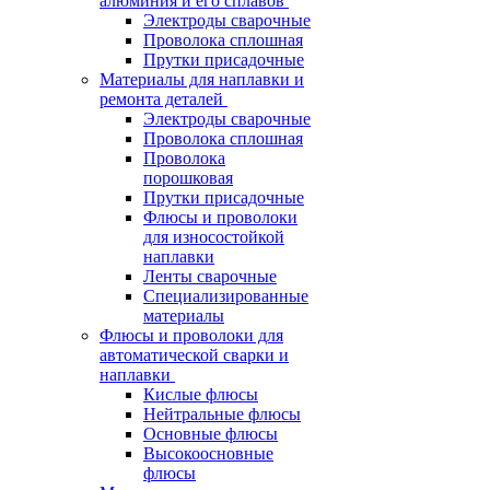
алюминия и его сплавов
Электроды сварочные
Проволока сплошная
Прутки присадочные
Материалы для наплавки и
ремонта деталей
Электроды сварочные
Проволока сплошная
Проволока
порошковая
Прутки присадочные
Флюсы и проволоки
для износостойкой
наплавки
Ленты сварочные
Специализированные
материалы
Флюсы и проволоки для
автоматической сварки и
наплавки
Кислые флюсы
Нейтральные флюсы
Основные флюсы
Высокоосновные
флюсы