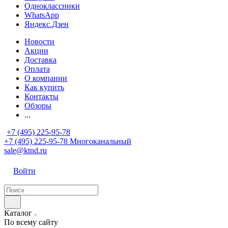
Одноклассники
WhatsApp
Яндекс.Дзен
Новости
Акции
Доставка
Оплата
О компании
Как купить
Контакты
Обзоры
...
+7 (495) 225-95-78
+7 (495) 225-95-78
Многоканальный
sale@ktnd.ru
Войти
Каталог
По всему сайту