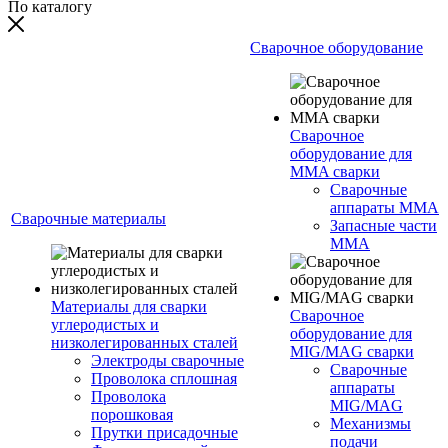
По каталогу
Сварочное оборудование
Сварочное
оборудование для
MMA сварки
Сварочные
аппараты MMA
Сварочные материалы
Запасные части
MMA
Материалы для сварки
Сварочное
углеродистых и
оборудование для
низколегированных сталей
MIG/MAG сварки
Электроды сварочные
Сварочные
Проволока сплошная
аппараты
Проволока
MIG/MAG
порошковая
Механизмы
Прутки присадочные
подачи