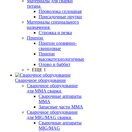
Материалы для сварки
титана
Проволока сплошная
Присадочные прутки
Материалы специального
назначения
Строжка и резка
Припои
Припои оловянно-
свинцовые
Припои
высокотехнологичные
Олово и баббит
+ ЕЩЕ 1
Сварочное оборудование
Сварочное оборудование
для MMA сварки
Сварочные аппараты
MMA
Запасные части MMA
Сварочное оборудование
для MIG/MAG сварки
Сварочные аппараты
MIG/MAG