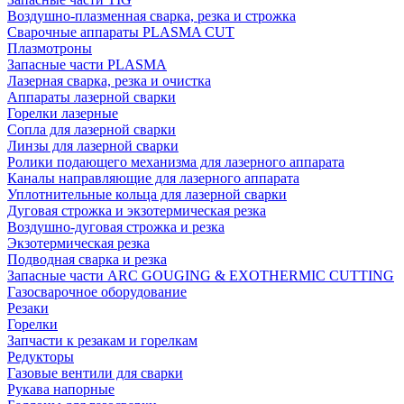
Воздушно-плазменная сварка, резка и строжка
Сварочные аппараты PLASMA CUT
Плазмотроны
Запасные части PLASMA
Лазерная сварка, резка и очистка
Аппараты лазерной сварки
Горелки лазерные
Сопла для лазерной сварки
Линзы для лазерной сварки
Ролики подающего механизма для лазерного аппарата
Каналы направляющие для лазерного аппарата
Уплотнительные кольца для лазерной сварки
Дуговая строжка и экзотермическая резка
Воздушно-дуговая строжка и резка
Экзотермическая резка
Подводная сварка и резка
Запасные части ARC GOUGING & EXOTHERMIC CUTTING
Газосварочное оборудование
Резаки
Горелки
Запчасти к резакам и горелкам
Редукторы
Газовые вентили для сварки
Рукава напорные