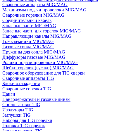
Сварочные аппараты MIG/MAG
Механизмы подачи проволоки MIG/MAG
Сварочные горелки MIG/MAG
Соединительный кабель
Запасные части MIG/MAG
Запасные части для горелок MIG/MAG
Направляющие каналы MIG/MAG
Токосъемники MIG/MAG
Газовые сопла MIG/MAG
Пружины для сопла MIG/MAG
Диффузоры газовые MIG/MAG
Ролики подачи проволоки MIG/MAG
Шейки горелок (гусаки) MIG/MAG
Сварочное оборудование для TIG сварки
Сварочные аппараты TIG
Блоки охлаждения
Сварочные горелки TIG
Цанги
Цангодержатели и газовые линзы
Сопло газовое TIG
Изоляторы TIG
Заглушки TIG
Наборы для TIG горелки
Головки TIG горелок
Запасные части TIG