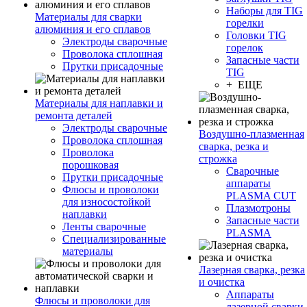
Наборы для TIG
Материалы для сварки
горелки
алюминия и его сплавов
Головки TIG
Электроды сварочные
горелок
Проволока сплошная
Запасные части
Прутки присадочные
TIG
+ ЕЩЕ
Материалы для наплавки и
ремонта деталей
Электроды сварочные
Воздушно-плазменная
Проволока сплошная
сварка, резка и
Проволока
строжка
порошковая
Сварочные
Прутки присадочные
аппараты
Флюсы и проволоки
PLASMA CUT
для износостойкой
Плазмотроны
наплавки
Запасные части
Ленты сварочные
PLASMA
Специализированные
материалы
Лазерная сварка, резка
и очистка
Аппараты
Флюсы и проволоки для
лазерной сварки