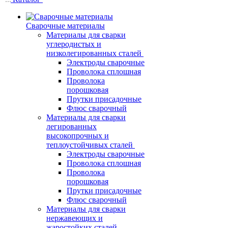
Сварочные материалы
Материалы для сварки
углеродистых и
низколегированных сталей
Электроды сварочные
Проволока сплошная
Проволока
порошковая
Прутки присадочные
Флюс сварочный
Материалы для сварки
легированных
высокопрочных и
теплоустойчивых сталей
Электроды сварочные
Проволока сплошная
Проволока
порошковая
Прутки присадочные
Флюс сварочный
Материалы для сварки
нержавеющих и
жаростойких сталей