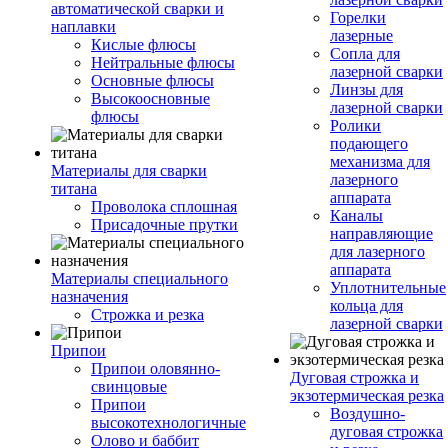
автоматической сварки и
Горелки
наплавки
лазерные
Кислые флюсы
Сопла для
Нейтральные флюсы
лазерной сварки
Основные флюсы
Линзы для
Высокоосновные
лазерной сварки
флюсы
Ролики
подающего
механизма для
Материалы для сварки
лазерного
титана
аппарата
Проволока сплошная
Каналы
Присадочные прутки
направляющие
для лазерного
аппарата
Материалы специального
Уплотнительные
назначения
кольца для
Строжка и резка
лазерной сварки
Припои
Припои оловянно-
Дуговая строжка и
свинцовые
экзотермическая резка
Припои
Воздушно-
высокотехнологичные
дуговая строжка
Олово и баббит