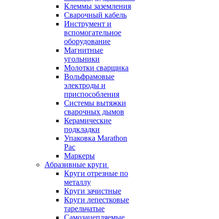
Клеммы заземления
Сварочный кабель
Инструмент и
вспомогательное
оборудование
Магнитные
угольники
Молотки сварщика
Вольфрамовые
электроды и
приспособления
Системы вытяжки
сварочных дымов
Керамические
подкладки
Упаковка Marathon
Pac
Маркеры
Абразивные круги
Круги отрезные по
металлу
Круги зачистные
Круги лепестковые
тарельчатые
Самозацепляемые