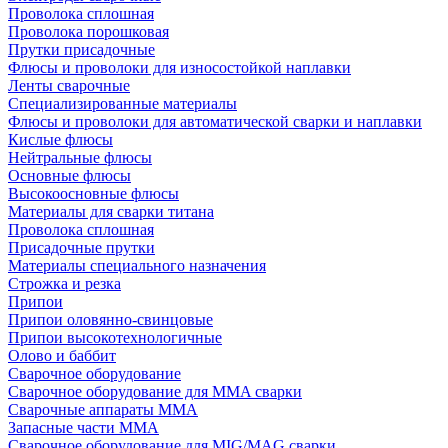
Проволока сплошная
Проволока порошковая
Прутки присадочные
Флюсы и проволоки для износостойкой наплавки
Ленты сварочные
Специализированные материалы
Флюсы и проволоки для автоматической сварки и наплавки
Кислые флюсы
Нейтральные флюсы
Основные флюсы
Высокоосновные флюсы
Материалы для сварки титана
Проволока сплошная
Присадочные прутки
Материалы специального назначения
Строжка и резка
Припои
Припои оловянно-свинцовые
Припои высокотехнологичные
Олово и баббит
Сварочное оборудование
Сварочное оборудование для MMA сварки
Сварочные аппараты MMA
Запасные части MMA
Сварочное оборудование для MIG/MAG сварки