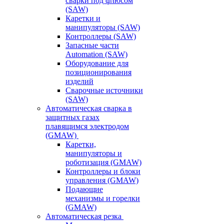
сварки под флюсом
(SAW)
Каретки и
манипуляторы (SAW)
Контроллеры (SAW)
Запасные части
Automation (SAW)
Оборудование для
позиционирования
изделий
Сварочные источники
(SAW)
Автоматическая сварка в
защитных газах
плавящимся электродом
(GMAW)
Каретки,
манипуляторы и
роботизация (GMAW)
Контроллеры и блоки
управления (GMAW)
Подающие
механизмы и горелки
(GMAW)
Автоматическая резка