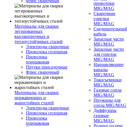
Флюс сварочный
проволоки
MIG/MAG
Сварочные
горелки
MIG/MAG
Материалы для сварки
Соединительны
легированных
кабель
высокопрочных и
Запасные части
теплоустойчивых сталей
MIG/MAG
Электроды сварочные
Запасные части
Проволока сплошная
для горелок
Проволока
MIG/MAG
порошковая
Направляющие
Прутки присадочные
каналы
Флюс сварочный
MIG/MAG
Токосъемники
MIG/MAG
Газовые сопла
Материалы для сварки
MIG/MAG
нержавеющих и
Пружины для
жаростойких сталей
сопла MIG/MAG
Электроды сварочные
Диффузоры
Проволока сплошная
газовые
Проволока
MIG/MAG
порошковая
Ролики подачи