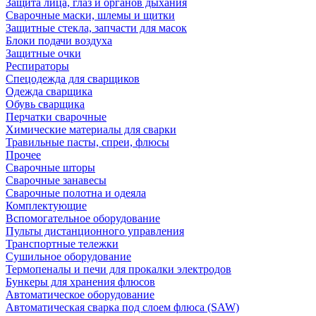
Защита лица, глаз и органов дыхания
Сварочные маски, шлемы и щитки
Защитные стекла, запчасти для масок
Блоки подачи воздуха
Защитные очки
Респираторы
Спецодежда для сварщиков
Одежда сварщика
Обувь сварщика
Перчатки сварочные
Химические материалы для сварки
Травильные пасты, спреи, флюсы
Прочее
Сварочные шторы
Сварочные занавесы
Сварочные полотна и одеяла
Комплектующие
Вспомогательное оборудование
Пульты дистанционного управления
Транспортные тележки
Сушильное оборудование
Термопеналы и печи для прокалки электродов
Бункеры для хранения флюсов
Автоматическое оборудование
Автоматическая сварка под слоем флюса (SAW)