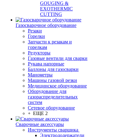
GOUGING &
EXOTHERMIC
CUTTING
Газосварочное оборудование
Резаки
Горелки
Запчасти к резакам и
горелкам
Редукторы
Газовые вентили для сварки
Рукава напорные
Баллоны для газосварки
Манометры
Машины газовой резки
Медицинское оборудование
Оборудование для
газораспределительных
систем
Сетевое оборудование
+ ЕЩЕ 2
Сварочные аксессуары
Инструменты сварщика
Электрододержатели