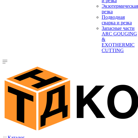
и резка
Экзотермическая
резка
Подводная
сварка и резка
Запасные части
ARC GOUGING
&
EXOTHERMIC
CUTTING
Каталог