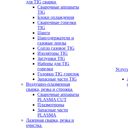
для TIG сварки
Сварочные аппараты
TIG
Блоки охлаждения
Сварочные горелки
TIG
Цанги
Цангодержатели и
газовые линзы
Сопло газовое TIG
Изоляторы TIG
Заглушки TIG
Наборы для TIG
горелки
Услуг
Головки TIG горелок
Запасные части TIG
Воздушно-плазменная
сварка, резка и строжка
Сварочные аппараты
PLASMA CUT
Плазмотроны
Запасные части
PLASMA
Лазерная сварка, резка и
очистка