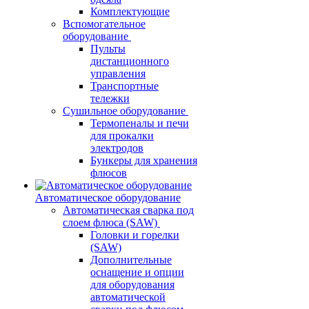
Комплектующие
Вспомогательное
оборудование
Пульты
дистанционного
управления
Транспортные
тележки
Сушильное оборудование
Термопеналы и печи
для прокалки
электродов
Бункеры для хранения
флюсов
Автоматическое оборудование
Автоматическая сварка под
слоем флюса (SAW)
Головки и горелки
(SAW)
Дополнительные
оснащение и опции
для оборудования
автоматической