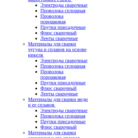
Электроды сварочные
Проволока сплошная
Проволока
порошковая
Прутки присадочные
Флюс сварочный
Ленты сварочные
Материалы для сварки
чугуна и сплавов на основе
никеля
Электроды сварочные
Проволока сплошная
Проволока
порошковая
Прутки присадочные
Флюс сварочный
Ленты сварочные
Материалы для сварки меди
и ее сплавов
Электроды сварочные
Проволока сплошная
Прутки присадочные
Флюс сварочный
Материалы для сварки