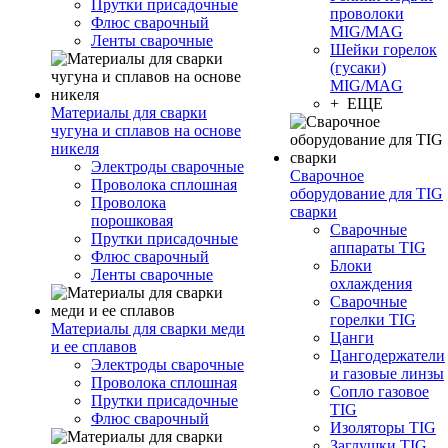
Прутки присадочные
проволоки
Флюс сварочный
MIG/MAG
Ленты сварочные
Шейки горелок
(гусаки)
MIG/MAG
+ ЕЩЕ
Материалы для сварки
чугуна и сплавов на основе
никеля
Электроды сварочные
Сварочное
Проволока сплошная
оборудование для TIG
Проволока
сварки
порошковая
Сварочные
Прутки присадочные
аппараты TIG
Флюс сварочный
Блоки
Ленты сварочные
охлаждения
Сварочные
горелки TIG
Материалы для сварки меди
Цанги
и ее сплавов
Цангодержатели
Электроды сварочные
и газовые линзы
Проволока сплошная
Сопло газовое
Прутки присадочные
TIG
Флюс сварочный
Изоляторы TIG
Заглушки TIG