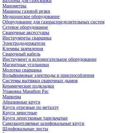
Баллоны для газосварки
Манометры
Машины газовой резки
Медицинское оборудование
Оборудование для газораспределительных систем
Сетевое оборудование
Сварочные аксессуары
Инструменты сварщика
Электрододержатели
Клеммы заземления
Сварочный кабель
Инструмент и вспомогательное оборудование
Магнитные угольники
Молотки сварщика
Вольфрамовые электроды и приспособления
Системы вытяжки сварочных дымов
Керамические подкладки
Упаковка Marathon Pac
Маркеры
Абразивные круги
Круги отрезные по металлу
Круги зачистные
Круги лепестковые тарельчатые
Самозацепляемые шлифовальные круги
Шлифовальные листы