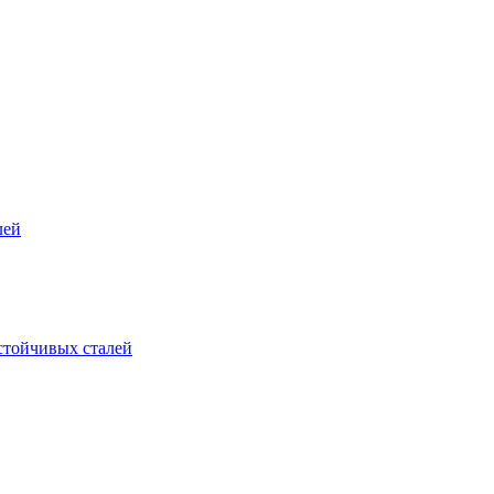
лей
стойчивых сталей