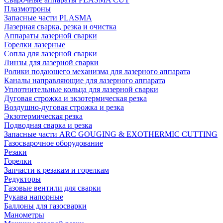
Плазмотроны
Запасные части PLASMA
Лазерная сварка, резка и очистка
Аппараты лазерной сварки
Горелки лазерные
Сопла для лазерной сварки
Линзы для лазерной сварки
Ролики подающего механизма для лазерного аппарата
Каналы направляющие для лазерного аппарата
Уплотнительные кольца для лазерной сварки
Дуговая строжка и экзотермическая резка
Воздушно-дуговая строжка и резка
Экзотермическая резка
Подводная сварка и резка
Запасные части ARC GOUGING & EXOTHERMIC CUTTING
Газосварочное оборудование
Резаки
Горелки
Запчасти к резакам и горелкам
Редукторы
Газовые вентили для сварки
Рукава напорные
Баллоны для газосварки
Манометры