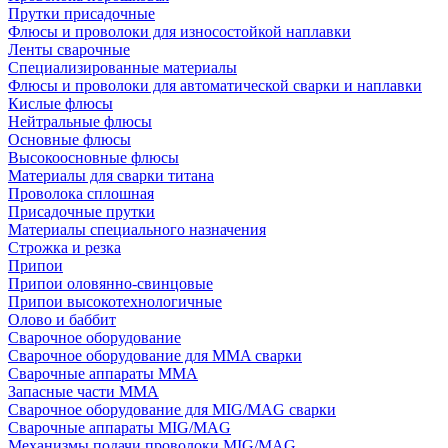
Прутки присадочные
Флюсы и проволоки для износостойкой наплавки
Ленты сварочные
Специализированные материалы
Флюсы и проволоки для автоматической сварки и наплавки
Кислые флюсы
Нейтральные флюсы
Основные флюсы
Высокоосновные флюсы
Материалы для сварки титана
Проволока сплошная
Присадочные прутки
Материалы специального назначения
Строжка и резка
Припои
Припои оловянно-свинцовые
Припои высокотехнологичные
Олово и баббит
Сварочное оборудование
Сварочное оборудование для MMA сварки
Сварочные аппараты MMA
Запасные части MMA
Сварочное оборудование для MIG/MAG сварки
Сварочные аппараты MIG/MAG
Механизмы подачи проволоки MIG/MAG