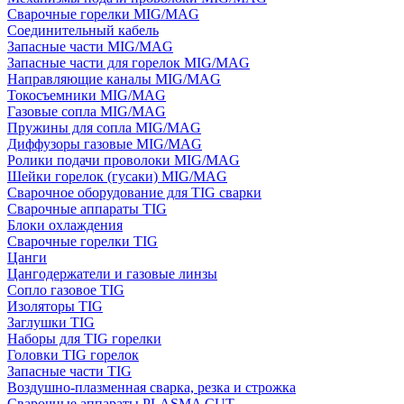
Сварочные горелки MIG/MAG
Соединительный кабель
Запасные части MIG/MAG
Запасные части для горелок MIG/MAG
Направляющие каналы MIG/MAG
Токосъемники MIG/MAG
Газовые сопла MIG/MAG
Пружины для сопла MIG/MAG
Диффузоры газовые MIG/MAG
Ролики подачи проволоки MIG/MAG
Шейки горелок (гусаки) MIG/MAG
Сварочное оборудование для TIG сварки
Сварочные аппараты TIG
Блоки охлаждения
Сварочные горелки TIG
Цанги
Цангодержатели и газовые линзы
Сопло газовое TIG
Изоляторы TIG
Заглушки TIG
Наборы для TIG горелки
Головки TIG горелок
Запасные части TIG
Воздушно-плазменная сварка, резка и строжка
Сварочные аппараты PLASMA CUT