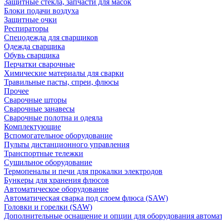
Защитные стекла, запчасти для масок
Блоки подачи воздуха
Защитные очки
Респираторы
Спецодежда для сварщиков
Одежда сварщика
Обувь сварщика
Перчатки сварочные
Химические материалы для сварки
Травильные пасты, спреи, флюсы
Прочее
Сварочные шторы
Сварочные занавесы
Сварочные полотна и одеяла
Комплектующие
Вспомогательное оборудование
Пульты дистанционного управления
Транспортные тележки
Сушильное оборудование
Термопеналы и печи для прокалки электродов
Бункеры для хранения флюсов
Автоматическое оборудование
Автоматическая сварка под слоем флюса (SAW)
Головки и горелки (SAW)
Дополнительные оснащение и опции для оборудования автома