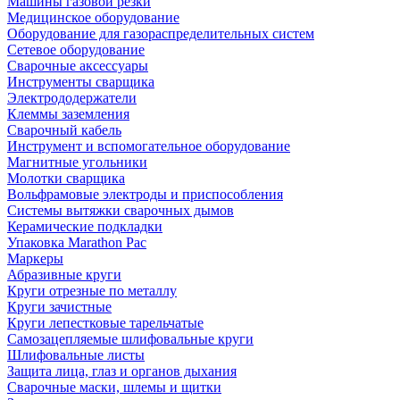
Машины газовой резки
Медицинское оборудование
Оборудование для газораспределительных систем
Сетевое оборудование
Сварочные аксессуары
Инструменты сварщика
Электрододержатели
Клеммы заземления
Сварочный кабель
Инструмент и вспомогательное оборудование
Магнитные угольники
Молотки сварщика
Вольфрамовые электроды и приспособления
Системы вытяжки сварочных дымов
Керамические подкладки
Упаковка Marathon Pac
Маркеры
Абразивные круги
Круги отрезные по металлу
Круги зачистные
Круги лепестковые тарельчатые
Самозацепляемые шлифовальные круги
Шлифовальные листы
Защита лица, глаз и органов дыхания
Сварочные маски, шлемы и щитки