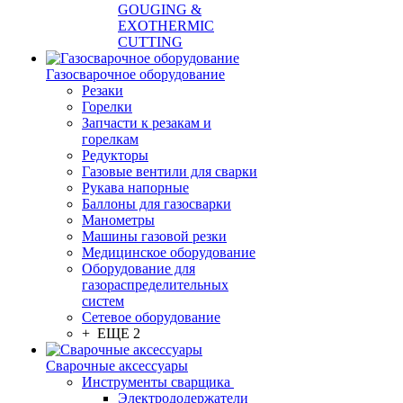
GOUGING &
EXOTHERMIC
CUTTING
Газосварочное оборудование
Резаки
Горелки
Запчасти к резакам и
горелкам
Редукторы
Газовые вентили для сварки
Рукава напорные
Баллоны для газосварки
Манометры
Машины газовой резки
Медицинское оборудование
Оборудование для
газораспределительных
систем
Сетевое оборудование
+ ЕЩЕ 2
Сварочные аксессуары
Инструменты сварщика
Электрододержатели