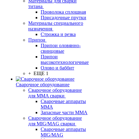
Материалы для сварки
титана
Проволока сплошная
Присадочные прутки
Материалы специального
назначения
Строжка и резка
Припои
Припои оловянно-
свинцовые
Припои
высокотехнологичные
Олово и баббит
+ ЕЩЕ 1
Сварочное оборудование
Сварочное оборудование
для MMA сварки
Сварочные аппараты
MMA
Запасные части MMA
Сварочное оборудование
для MIG/MAG сварки
Сварочные аппараты
MIG/MAG