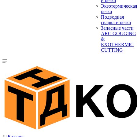
и резка
Экзотермическая
резка
Подводная
сварка и резка
Запасные части
ARC GOUGING
&
EXOTHERMIC
CUTTING
Каталог