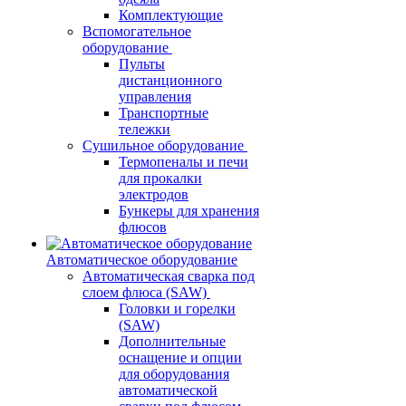
Комплектующие
Вспомогательное
оборудование
Пульты
дистанционного
управления
Транспортные
тележки
Сушильное оборудование
Термопеналы и печи
для прокалки
электродов
Бункеры для хранения
флюсов
Автоматическое оборудование
Автоматическая сварка под
слоем флюса (SAW)
Головки и горелки
(SAW)
Дополнительные
оснащение и опции
для оборудования
автоматической