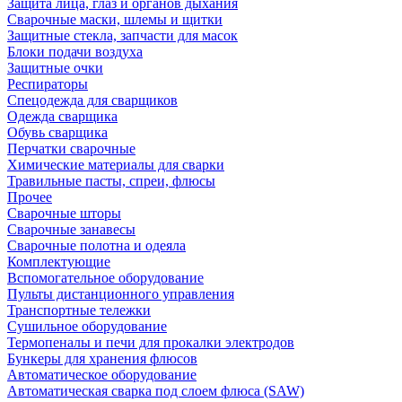
Защита лица, глаз и органов дыхания
Сварочные маски, шлемы и щитки
Защитные стекла, запчасти для масок
Блоки подачи воздуха
Защитные очки
Респираторы
Спецодежда для сварщиков
Одежда сварщика
Обувь сварщика
Перчатки сварочные
Химические материалы для сварки
Травильные пасты, спреи, флюсы
Прочее
Сварочные шторы
Сварочные занавесы
Сварочные полотна и одеяла
Комплектующие
Вспомогательное оборудование
Пульты дистанционного управления
Транспортные тележки
Сушильное оборудование
Термопеналы и печи для прокалки электродов
Бункеры для хранения флюсов
Автоматическое оборудование
Автоматическая сварка под слоем флюса (SAW)