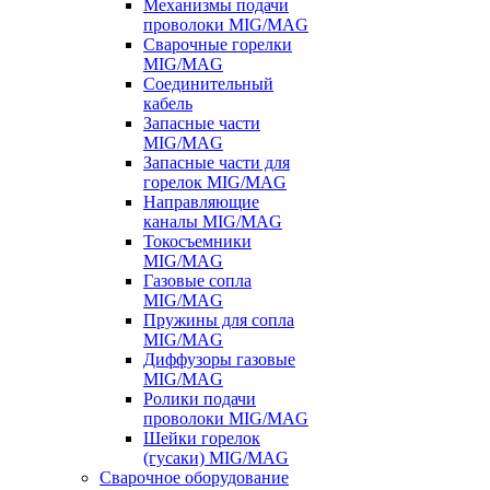
Механизмы подачи
проволоки MIG/MAG
Сварочные горелки
MIG/MAG
Соединительный
кабель
Запасные части
MIG/MAG
Запасные части для
горелок MIG/MAG
Направляющие
каналы MIG/MAG
Токосъемники
MIG/MAG
Газовые сопла
MIG/MAG
Пружины для сопла
MIG/MAG
Диффузоры газовые
MIG/MAG
Ролики подачи
проволоки MIG/MAG
Шейки горелок
(гусаки) MIG/MAG
Сварочное оборудование