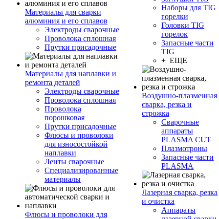
Наборы для TIG
Материалы для сварки
горелки
алюминия и его сплавов
Головки TIG
Электроды сварочные
горелок
Проволока сплошная
Запасные части
Прутки присадочные
TIG
+ ЕЩЕ
Материалы для наплавки и
ремонта деталей
Электроды сварочные
Воздушно-плазменная
Проволока сплошная
сварка, резка и
Проволока
строжка
порошковая
Сварочные
Прутки присадочные
аппараты
Флюсы и проволоки
PLASMA CUT
для износостойкой
Плазмотроны
наплавки
Запасные части
Ленты сварочные
PLASMA
Специализированные
материалы
Лазерная сварка, резка
и очистка
Аппараты
Флюсы и проволоки для
лазерной сварки