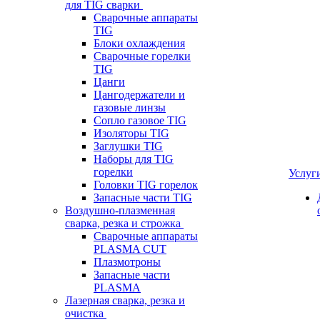
для TIG сварки
Сварочные аппараты
TIG
Блоки охлаждения
Сварочные горелки
TIG
Цанги
Цангодержатели и
газовые линзы
Сопло газовое TIG
Изоляторы TIG
Заглушки TIG
Наборы для TIG
горелки
Услуг
Головки TIG горелок
Запасные части TIG
Воздушно-плазменная
сварка, резка и строжка
Сварочные аппараты
PLASMA CUT
Плазмотроны
Запасные части
PLASMA
Лазерная сварка, резка и
очистка