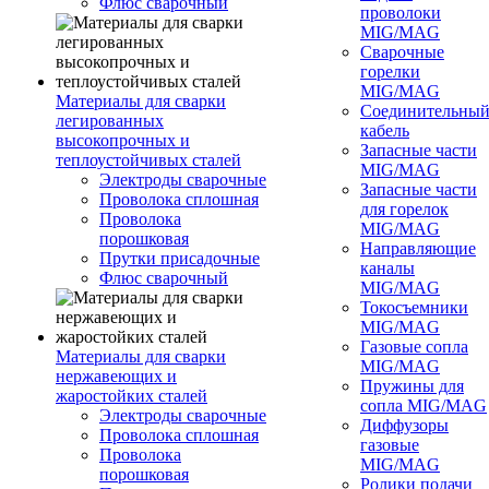
Флюс сварочный
проволоки
MIG/MAG
Сварочные
горелки
MIG/MAG
Материалы для сварки
Соединительны
легированных
кабель
высокопрочных и
Запасные части
теплоустойчивых сталей
MIG/MAG
Электроды сварочные
Запасные части
Проволока сплошная
для горелок
Проволока
MIG/MAG
порошковая
Направляющие
Прутки присадочные
каналы
Флюс сварочный
MIG/MAG
Токосъемники
MIG/MAG
Газовые сопла
Материалы для сварки
MIG/MAG
нержавеющих и
Пружины для
жаростойких сталей
сопла MIG/MAG
Электроды сварочные
Диффузоры
Проволока сплошная
газовые
Проволока
MIG/MAG
порошковая
Ролики подачи