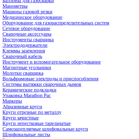
Баллоны для газосварки
Манометры
Машины газовой резки
Медицинское оборудование
Оборудование для газораспределительных систем
Сетевое оборудование
Сварочные аксессуары
Инструменты сварщика
Электрододержатели
Клеммы заземления
Сварочный кабель
Инструмент и вспомогательное оборудование
Магнитные угольники
Молотки сварщика
Вольфрамовые электроды и приспособления
Системы вытяжки сварочных дымов
Керамические подкладки
Упаковка Marathon Pac
Маркеры
Абразивные круги
Круги отрезные по металлу
Круги зачистные
Круги лепестковые тарельчатые
Самозацепляемые шлифовальные круги
Шлифовальные листы