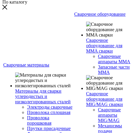
По каталогу
Сварочное оборудование
Сварочное
оборудование для
MMA сварки
Сварочные
аппараты MMA
Сварочные материалы
Запасные части
MMA
Материалы для сварки
Сварочное
углеродистых и
оборудование для
низколегированных сталей
MIG/MAG сварки
Электроды сварочные
Сварочные
Проволока сплошная
аппараты
Проволока
MIG/MAG
порошковая
Механизмы
Прутки присадочные
подачи