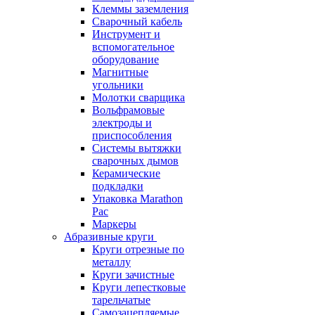
Клеммы заземления
Сварочный кабель
Инструмент и
вспомогательное
оборудование
Магнитные
угольники
Молотки сварщика
Вольфрамовые
электроды и
приспособления
Системы вытяжки
сварочных дымов
Керамические
подкладки
Упаковка Marathon
Pac
Маркеры
Абразивные круги
Круги отрезные по
металлу
Круги зачистные
Круги лепестковые
тарельчатые
Самозацепляемые