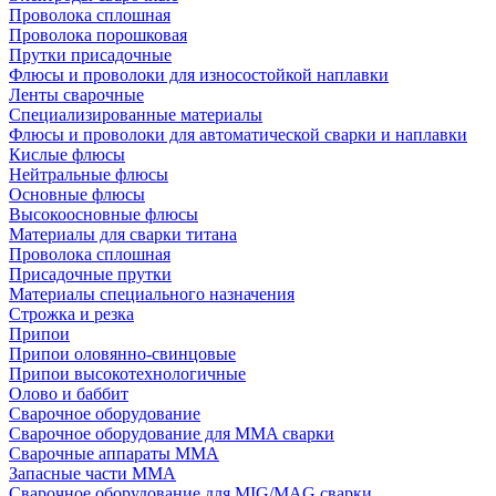
Проволока сплошная
Проволока порошковая
Прутки присадочные
Флюсы и проволоки для износостойкой наплавки
Ленты сварочные
Специализированные материалы
Флюсы и проволоки для автоматической сварки и наплавки
Кислые флюсы
Нейтральные флюсы
Основные флюсы
Высокоосновные флюсы
Материалы для сварки титана
Проволока сплошная
Присадочные прутки
Материалы специального назначения
Строжка и резка
Припои
Припои оловянно-свинцовые
Припои высокотехнологичные
Олово и баббит
Сварочное оборудование
Сварочное оборудование для MMA сварки
Сварочные аппараты MMA
Запасные части MMA
Сварочное оборудование для MIG/MAG сварки