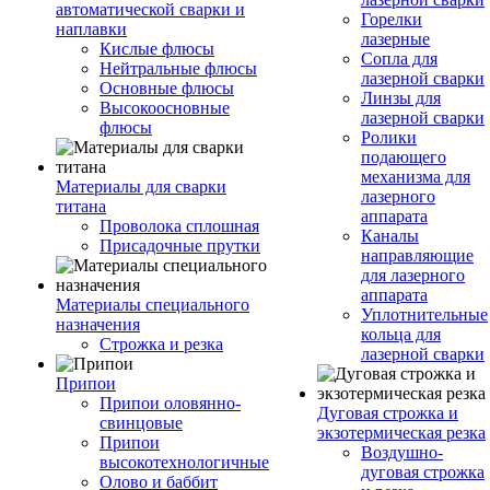
автоматической сварки и
Горелки
наплавки
лазерные
Кислые флюсы
Сопла для
Нейтральные флюсы
лазерной сварки
Основные флюсы
Линзы для
Высокоосновные
лазерной сварки
флюсы
Ролики
подающего
механизма для
Материалы для сварки
лазерного
титана
аппарата
Проволока сплошная
Каналы
Присадочные прутки
направляющие
для лазерного
аппарата
Материалы специального
Уплотнительные
назначения
кольца для
Строжка и резка
лазерной сварки
Припои
Припои оловянно-
Дуговая строжка и
свинцовые
экзотермическая резка
Припои
Воздушно-
высокотехнологичные
дуговая строжка
Олово и баббит