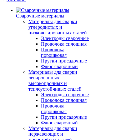
Сварочные материалы
Материалы для сварки
углеродистых и
низколегированных сталей
Электроды сварочные
Проволока сплошная
Проволока
порошковая
Прутки присадочные
Флюс сварочный
Материалы для сварки
легированных
высокопрочных и
теплоустойчивых сталей
Электроды сварочные
Проволока сплошная
Проволока
порошковая
Прутки присадочные
Флюс сварочный
Материалы для сварки
нержавеющих и
жаростойких сталей