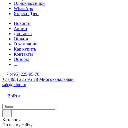
Одноклассники
WhatsApp
Яндекс.Дзен
Новости
Акции
Доставка
Оплата
О компании
Как купить
Контакты
Обзоры
...
+7 (495) 225-95-78
+7 (495) 225-95-78
Многоканальный
sale@ktnd.ru
Войти
Каталог
По всему сайту