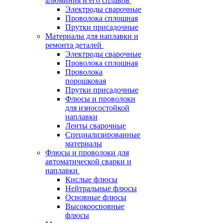
алюминия и его сплавов
Электроды сварочные
Проволока сплошная
Прутки присадочные
Материалы для наплавки и
ремонта деталей
Электроды сварочные
Проволока сплошная
Проволока
порошковая
Прутки присадочные
Флюсы и проволоки
для износостойкой
наплавки
Ленты сварочные
Специализированные
материалы
Флюсы и проволоки для
автоматической сварки и
наплавки
Кислые флюсы
Нейтральные флюсы
Основные флюсы
Высокоосновные
флюсы