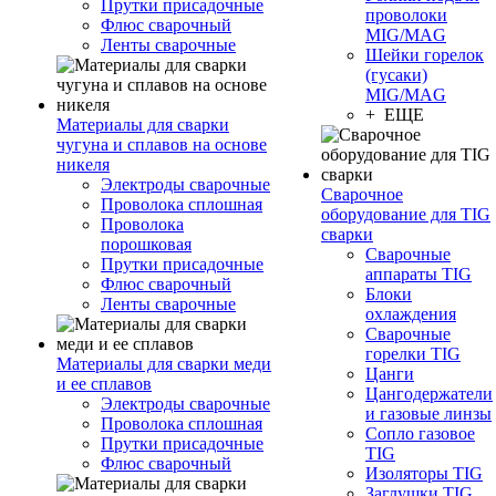
Прутки присадочные
проволоки
Флюс сварочный
MIG/MAG
Ленты сварочные
Шейки горелок
(гусаки)
MIG/MAG
+ ЕЩЕ
Материалы для сварки
чугуна и сплавов на основе
никеля
Электроды сварочные
Сварочное
Проволока сплошная
оборудование для TIG
Проволока
сварки
порошковая
Сварочные
Прутки присадочные
аппараты TIG
Флюс сварочный
Блоки
Ленты сварочные
охлаждения
Сварочные
горелки TIG
Материалы для сварки меди
Цанги
и ее сплавов
Цангодержатели
Электроды сварочные
и газовые линзы
Проволока сплошная
Сопло газовое
Прутки присадочные
TIG
Флюс сварочный
Изоляторы TIG
Заглушки TIG