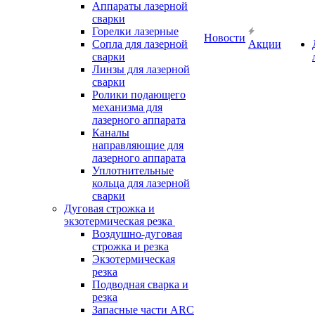
Аппараты лазерной
сварки
Горелки лазерные
Новости
Сопла для лазерной
Акции
сварки
Линзы для лазерной
сварки
Ролики подающего
механизма для
лазерного аппарата
Каналы
направляющие для
лазерного аппарата
Уплотнительные
кольца для лазерной
сварки
Дуговая строжка и
экзотермическая резка
Воздушно-дуговая
строжка и резка
Экзотермическая
резка
Подводная сварка и
резка
Запасные части ARC