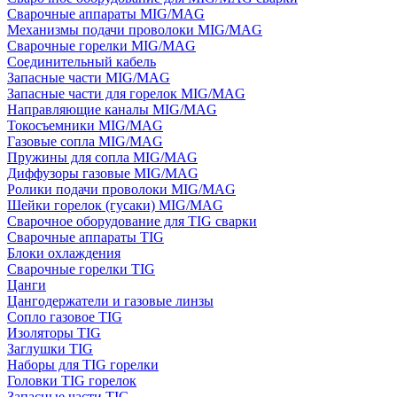
Сварочные аппараты MIG/MAG
Механизмы подачи проволоки MIG/MAG
Сварочные горелки MIG/MAG
Соединительный кабель
Запасные части MIG/MAG
Запасные части для горелок MIG/MAG
Направляющие каналы MIG/MAG
Токосъемники MIG/MAG
Газовые сопла MIG/MAG
Пружины для сопла MIG/MAG
Диффузоры газовые MIG/MAG
Ролики подачи проволоки MIG/MAG
Шейки горелок (гусаки) MIG/MAG
Сварочное оборудование для TIG сварки
Сварочные аппараты TIG
Блоки охлаждения
Сварочные горелки TIG
Цанги
Цангодержатели и газовые линзы
Сопло газовое TIG
Изоляторы TIG
Заглушки TIG
Наборы для TIG горелки
Головки TIG горелок
Запасные части TIG