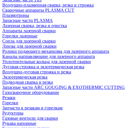
Воздушно-плазменная сварка, резка и строжка
Сварочные аппараты PLASMA CUT
Плазмотроны
Запасные части PLASMA
Лазерная сварка, резка и очистка
Аппараты лазерной сварки
Горелки лазерные
Сопла для лазерной сварки
Линзы для лазерной сварки
Ролики подающего механизма для лазерного аппарата
Каналы направляющие для лазерного аппарата
Уплотнительные кольца для лазерной сварки
Дуговая строжка и экзотермическая резка
Воздушно-дуговая строжка и резка
Экзотермическая резка
Подводная сварка и резка
Запасные части ARC GOUGING & EXOTHERMIC CUTTING
Газосварочное оборудование
Резаки
Горелки
Запчасти к резакам и горелкам
Редукторы
Газовые вентили для сварки
Рукава напорные