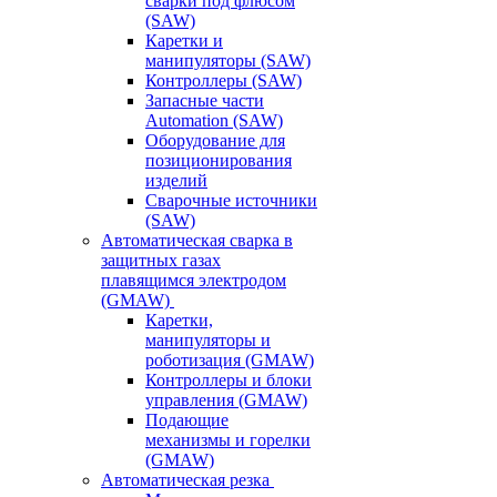
сварки под флюсом
(SAW)
Каретки и
манипуляторы (SAW)
Контроллеры (SAW)
Запасные части
Automation (SAW)
Оборудование для
позиционирования
изделий
Сварочные источники
(SAW)
Автоматическая сварка в
защитных газах
плавящимся электродом
(GMAW)
Каретки,
манипуляторы и
роботизация (GMAW)
Контроллеры и блоки
управления (GMAW)
Подающие
механизмы и горелки
(GMAW)
Автоматическая резка