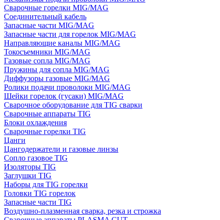
Сварочные горелки MIG/MAG
Соединительный кабель
Запасные части MIG/MAG
Запасные части для горелок MIG/MAG
Направляющие каналы MIG/MAG
Токосъемники MIG/MAG
Газовые сопла MIG/MAG
Пружины для сопла MIG/MAG
Диффузоры газовые MIG/MAG
Ролики подачи проволоки MIG/MAG
Шейки горелок (гусаки) MIG/MAG
Сварочное оборудование для TIG сварки
Сварочные аппараты TIG
Блоки охлаждения
Сварочные горелки TIG
Цанги
Цангодержатели и газовые линзы
Сопло газовое TIG
Изоляторы TIG
Заглушки TIG
Наборы для TIG горелки
Головки TIG горелок
Запасные части TIG
Воздушно-плазменная сварка, резка и строжка
Сварочные аппараты PLASMA CUT