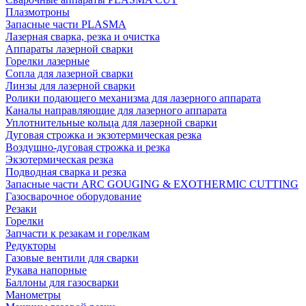
Плазмотроны
Запасные части PLASMA
Лазерная сварка, резка и очистка
Аппараты лазерной сварки
Горелки лазерные
Сопла для лазерной сварки
Линзы для лазерной сварки
Ролики подающего механизма для лазерного аппарата
Каналы направляющие для лазерного аппарата
Уплотнительные кольца для лазерной сварки
Дуговая строжка и экзотермическая резка
Воздушно-дуговая строжка и резка
Экзотермическая резка
Подводная сварка и резка
Запасные части ARC GOUGING & EXOTHERMIC CUTTING
Газосварочное оборудование
Резаки
Горелки
Запчасти к резакам и горелкам
Редукторы
Газовые вентили для сварки
Рукава напорные
Баллоны для газосварки
Манометры