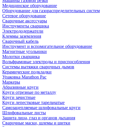
Машины газовой резки
Медицинское оборудование
Оборудование для газораспределительных систем
Сетевое оборудование
Сварочные аксессуары
Инструменты сварщика
Электрододержатели
Клеммы заземления
Сварочный кабель
Инструмент и вспомогательное оборудование
Магнитные угольники
Молотки сварщика
Вольфрамовые электроды и приспособления
Системы вытяжки сварочных дымов
Керамические подкладки
Упаковка Marathon Pac
Маркеры
Абразивные круги
Круги отрезные по металлу
Круги зачистные
Круги лепестковые тарельчатые
Самозацепляемые шлифовальные круги
Шлифовальные листы
Защита лица, глаз и органов дыхания
Сварочные маски, шлемы и щитки