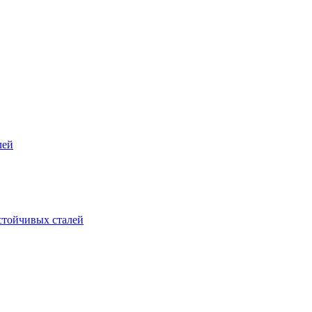
лей
стойчивых сталей