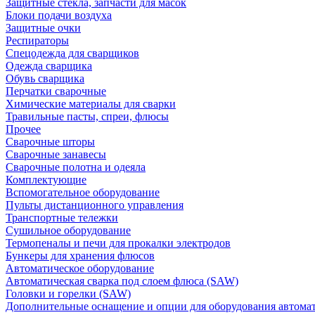
Защитные стекла, запчасти для масок
Блоки подачи воздуха
Защитные очки
Респираторы
Спецодежда для сварщиков
Одежда сварщика
Обувь сварщика
Перчатки сварочные
Химические материалы для сварки
Травильные пасты, спреи, флюсы
Прочее
Сварочные шторы
Сварочные занавесы
Сварочные полотна и одеяла
Комплектующие
Вспомогательное оборудование
Пульты дистанционного управления
Транспортные тележки
Сушильное оборудование
Термопеналы и печи для прокалки электродов
Бункеры для хранения флюсов
Автоматическое оборудование
Автоматическая сварка под слоем флюса (SAW)
Головки и горелки (SAW)
Дополнительные оснащение и опции для оборудования автома