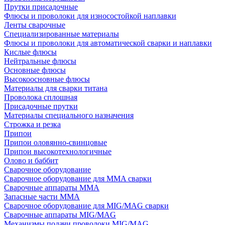
Прутки присадочные
Флюсы и проволоки для износостойкой наплавки
Ленты сварочные
Специализированные материалы
Флюсы и проволоки для автоматической сварки и наплавки
Кислые флюсы
Нейтральные флюсы
Основные флюсы
Высокоосновные флюсы
Материалы для сварки титана
Проволока сплошная
Присадочные прутки
Материалы специального назначения
Строжка и резка
Припои
Припои оловянно-свинцовые
Припои высокотехнологичные
Олово и баббит
Сварочное оборудование
Сварочное оборудование для MMA сварки
Сварочные аппараты MMA
Запасные части MMA
Сварочное оборудование для MIG/MAG сварки
Сварочные аппараты MIG/MAG
Механизмы подачи проволоки MIG/MAG