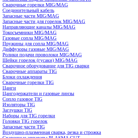
Сварочные горелки MIG/MAG
Соединительный кабель
Запасные части MIG/MAG
Запасные части для горелок MIG/MAG
Направляющие каналы MIG/MAG
Токосъемники MIG/MAG
Газовые сопла MIG/MAG
Пружины для сопла MIG/MAG
Диффузоры газовые MIG/MAG
Ролики подачи проволоки MIG/MAG
Шейки горелок (гусаки) MIG/MAG
Сварочное оборудование для TIG сварки
Сварочные аппараты TIG
Блоки охлаждения
Сварочные горелки TIG
Цанги
Цангодержатели и газовые линзы
Сопло газовое TIG
Изоляторы TIG
Заглушки TIG
Наборы для TIG горелки
Головки TIG горелок
Запасные части TIG
Воздушно-плазменная сварка, резка и строжка
Сварочные аппараты PLASMA CUT