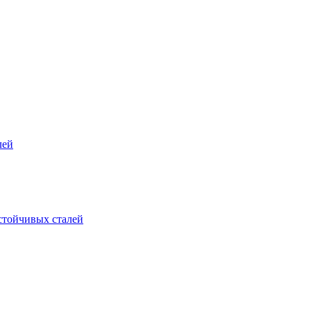
лей
стойчивых сталей