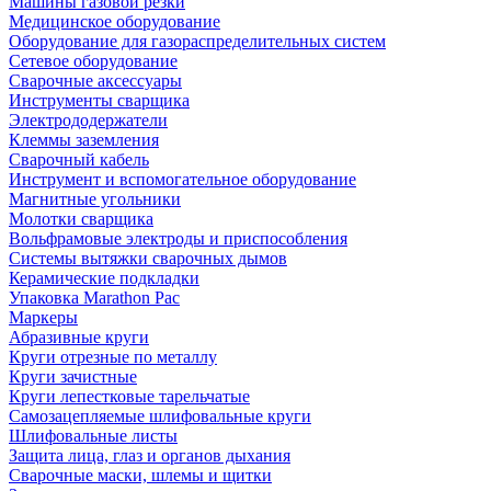
Машины газовой резки
Медицинское оборудование
Оборудование для газораспределительных систем
Сетевое оборудование
Сварочные аксессуары
Инструменты сварщика
Электрододержатели
Клеммы заземления
Сварочный кабель
Инструмент и вспомогательное оборудование
Магнитные угольники
Молотки сварщика
Вольфрамовые электроды и приспособления
Системы вытяжки сварочных дымов
Керамические подкладки
Упаковка Marathon Pac
Маркеры
Абразивные круги
Круги отрезные по металлу
Круги зачистные
Круги лепестковые тарельчатые
Самозацепляемые шлифовальные круги
Шлифовальные листы
Защита лица, глаз и органов дыхания
Сварочные маски, шлемы и щитки