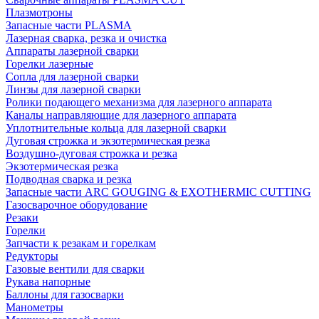
Плазмотроны
Запасные части PLASMA
Лазерная сварка, резка и очистка
Аппараты лазерной сварки
Горелки лазерные
Сопла для лазерной сварки
Линзы для лазерной сварки
Ролики подающего механизма для лазерного аппарата
Каналы направляющие для лазерного аппарата
Уплотнительные кольца для лазерной сварки
Дуговая строжка и экзотермическая резка
Воздушно-дуговая строжка и резка
Экзотермическая резка
Подводная сварка и резка
Запасные части ARC GOUGING & EXOTHERMIC CUTTING
Газосварочное оборудование
Резаки
Горелки
Запчасти к резакам и горелкам
Редукторы
Газовые вентили для сварки
Рукава напорные
Баллоны для газосварки
Манометры