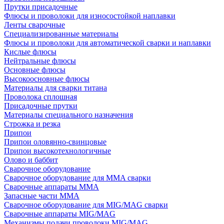
Прутки присадочные
Флюсы и проволоки для износостойкой наплавки
Ленты сварочные
Специализированные материалы
Флюсы и проволоки для автоматической сварки и наплавки
Кислые флюсы
Нейтральные флюсы
Основные флюсы
Высокоосновные флюсы
Материалы для сварки титана
Проволока сплошная
Присадочные прутки
Материалы специального назначения
Строжка и резка
Припои
Припои оловянно-свинцовые
Припои высокотехнологичные
Олово и баббит
Сварочное оборудование
Сварочное оборудование для MMA сварки
Сварочные аппараты MMA
Запасные части MMA
Сварочное оборудование для MIG/MAG сварки
Сварочные аппараты MIG/MAG
Механизмы подачи проволоки MIG/MAG