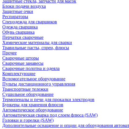
Защитные стекла, запчасти для масок
Блоки подачи воздуха
Защитные очки
Респираторы
Спецодежда для сварщиков
Одежда сварщика
Обувь сварщика
Перчатки сварочные
Химические материалы для сварки
Травильные пасты, спреи, флюсы
Прочее
Сварочные шторы
Сварочные занавесы
Сварочные полотна и одеяла
Комплектующие
Вспомогательное оборудование
Пульты дистанционного управления
Транспортные тележки
Сушильное оборудование
Термопеналы и печи для прокалки электродов
Бункеры для хранения флюсов
Автоматическое оборудование
Автоматическая сварка под слоем флюса (SAW)
Головки и горелки (SAW)
Дополнительные оснащение и опции для оборудования автома