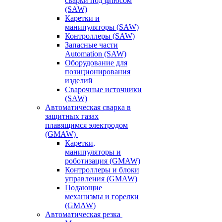
сварки под флюсом
(SAW)
Каретки и
манипуляторы (SAW)
Контроллеры (SAW)
Запасные части
Automation (SAW)
Оборудование для
позиционирования
изделий
Сварочные источники
(SAW)
Автоматическая сварка в
защитных газах
плавящимся электродом
(GMAW)
Каретки,
манипуляторы и
роботизация (GMAW)
Контроллеры и блоки
управления (GMAW)
Подающие
механизмы и горелки
(GMAW)
Автоматическая резка