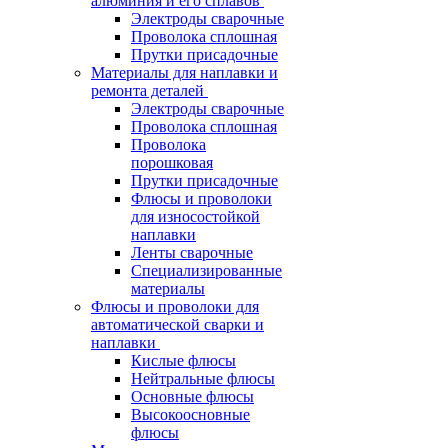
алюминия и его сплавов
Электроды сварочные
Проволока сплошная
Прутки присадочные
Материалы для наплавки и
ремонта деталей
Электроды сварочные
Проволока сплошная
Проволока
порошковая
Прутки присадочные
Флюсы и проволоки
для износостойкой
наплавки
Ленты сварочные
Специализированные
материалы
Флюсы и проволоки для
автоматической сварки и
наплавки
Кислые флюсы
Нейтральные флюсы
Основные флюсы
Высокоосновные
флюсы