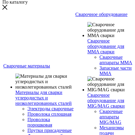
По каталогу
Сварочное оборудование
Сварочное
оборудование для
MMA сварки
Сварочные
аппараты MMA
Сварочные материалы
Запасные части
MMA
Материалы для сварки
Сварочное
углеродистых и
оборудование для
низколегированных сталей
MIG/MAG сварки
Электроды сварочные
Сварочные
Проволока сплошная
аппараты
Проволока
MIG/MAG
порошковая
Механизмы
Прутки присадочные
подачи