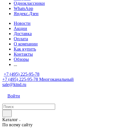
Одноклассники
WhatsApp
Яндекс.Дзен
Новости
Акции
Доставка
Оплата
О компании
Как купить
Контакты
Обзоры
...
+7 (495) 225-95-78
+7 (495) 225-95-78
Многоканальный
sale@ktnd.ru
Войти
Каталог
По всему сайту