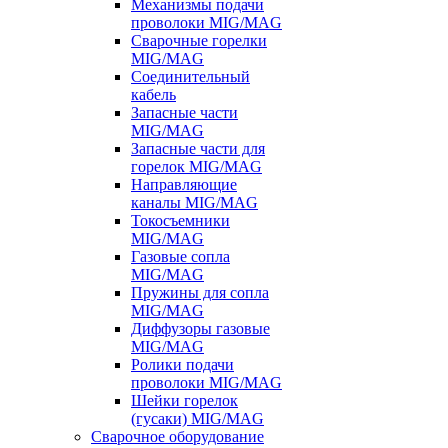
Механизмы подачи
проволоки MIG/MAG
Сварочные горелки
MIG/MAG
Соединительный
кабель
Запасные части
MIG/MAG
Запасные части для
горелок MIG/MAG
Направляющие
каналы MIG/MAG
Токосъемники
MIG/MAG
Газовые сопла
MIG/MAG
Пружины для сопла
MIG/MAG
Диффузоры газовые
MIG/MAG
Ролики подачи
проволоки MIG/MAG
Шейки горелок
(гусаки) MIG/MAG
Сварочное оборудование