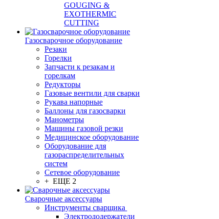
GOUGING &
EXOTHERMIC
CUTTING
Газосварочное оборудование
Резаки
Горелки
Запчасти к резакам и
горелкам
Редукторы
Газовые вентили для сварки
Рукава напорные
Баллоны для газосварки
Манометры
Машины газовой резки
Медицинское оборудование
Оборудование для
газораспределительных
систем
Сетевое оборудование
+ ЕЩЕ 2
Сварочные аксессуары
Инструменты сварщика
Электрододержатели