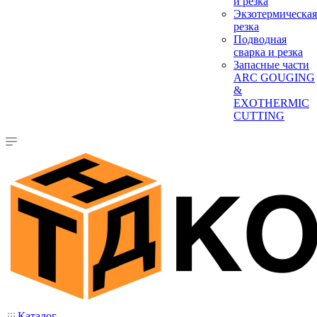
и резка
Экзотермическая
резка
Подводная
сварка и резка
Запасные части
ARC GOUGING
&
EXOTHERMIC
CUTTING
Каталог