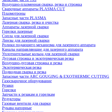
Воздушно-плазменная сварка, резка и строжка
Сварочные аппараты PLASMA CUT
Плазмотроны
Запасные части PLASMA
Лазерная сварка, резка и очистка
Аппараты лазерной сварки
Горелки лазерные
Сопла для лазерной сварки
Линзы для лазерной сварки
Ролики подающего механизма для лазерного аппарата
Каналы направляющие для лазерного аппарата
Уплотнительные кольца для лазерной сварки
Дуговая строжка и экзотермическая резка
Воздушно-дуговая строжка и резка
Экзотермическая резка
Подводная сварка и резка
Запасные части ARC GOUGING & EXOTHERMIC CUTTING
Газосварочное оборудование
Резаки
Горелки
Запчасти к резакам и горелкам
Редукторы
Газовые вентили для сварки
Рукава напорные