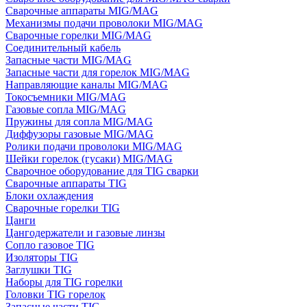
Сварочные аппараты MIG/MAG
Механизмы подачи проволоки MIG/MAG
Сварочные горелки MIG/MAG
Соединительный кабель
Запасные части MIG/MAG
Запасные части для горелок MIG/MAG
Направляющие каналы MIG/MAG
Токосъемники MIG/MAG
Газовые сопла MIG/MAG
Пружины для сопла MIG/MAG
Диффузоры газовые MIG/MAG
Ролики подачи проволоки MIG/MAG
Шейки горелок (гусаки) MIG/MAG
Сварочное оборудование для TIG сварки
Сварочные аппараты TIG
Блоки охлаждения
Сварочные горелки TIG
Цанги
Цангодержатели и газовые линзы
Сопло газовое TIG
Изоляторы TIG
Заглушки TIG
Наборы для TIG горелки
Головки TIG горелок
Запасные части TIG