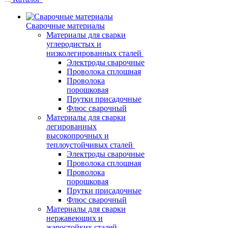
Сварочные материалы
Материалы для сварки
углеродистых и
низколегированных сталей
Электроды сварочные
Проволока сплошная
Проволока
порошковая
Прутки присадочные
Флюс сварочный
Материалы для сварки
легированных
высокопрочных и
теплоустойчивых сталей
Электроды сварочные
Проволока сплошная
Проволока
порошковая
Прутки присадочные
Флюс сварочный
Материалы для сварки
нержавеющих и
жаростойких сталей