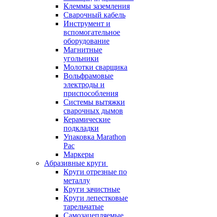
Клеммы заземления
Сварочный кабель
Инструмент и
вспомогательное
оборудование
Магнитные
угольники
Молотки сварщика
Вольфрамовые
электроды и
приспособления
Системы вытяжки
сварочных дымов
Керамические
подкладки
Упаковка Marathon
Pac
Маркеры
Абразивные круги
Круги отрезные по
металлу
Круги зачистные
Круги лепестковые
тарельчатые
Самозацепляемые