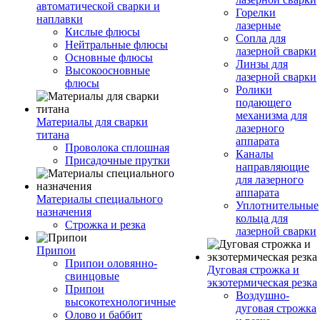
автоматической сварки и
Горелки
наплавки
лазерные
Кислые флюсы
Сопла для
Нейтральные флюсы
лазерной сварки
Основные флюсы
Линзы для
Высокоосновные
лазерной сварки
флюсы
Ролики
подающего
механизма для
Материалы для сварки
лазерного
титана
аппарата
Проволока сплошная
Каналы
Присадочные прутки
направляющие
для лазерного
аппарата
Материалы специального
Уплотнительные
назначения
кольца для
Строжка и резка
лазерной сварки
Припои
Припои оловянно-
Дуговая строжка и
свинцовые
экзотермическая резка
Припои
Воздушно-
высокотехнологичные
дуговая строжка
Олово и баббит