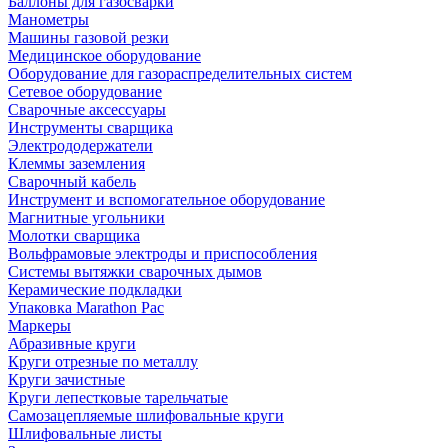
Баллоны для газосварки
Манометры
Машины газовой резки
Медицинское оборудование
Оборудование для газораспределительных систем
Сетевое оборудование
Сварочные аксессуары
Инструменты сварщика
Электрододержатели
Клеммы заземления
Сварочный кабель
Инструмент и вспомогательное оборудование
Магнитные угольники
Молотки сварщика
Вольфрамовые электроды и приспособления
Системы вытяжки сварочных дымов
Керамические подкладки
Упаковка Marathon Pac
Маркеры
Абразивные круги
Круги отрезные по металлу
Круги зачистные
Круги лепестковые тарельчатые
Самозацепляемые шлифовальные круги
Шлифовальные листы