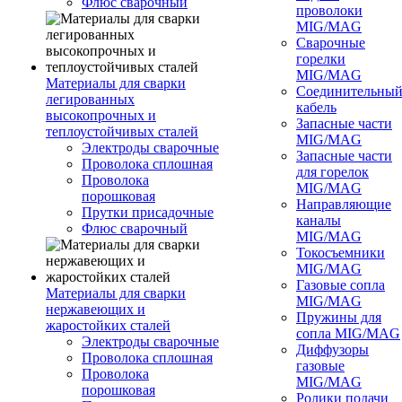
Флюс сварочный
проволоки
MIG/MAG
Сварочные
горелки
MIG/MAG
Материалы для сварки
Соединительны
легированных
кабель
высокопрочных и
Запасные части
теплоустойчивых сталей
MIG/MAG
Электроды сварочные
Запасные части
Проволока сплошная
для горелок
Проволока
MIG/MAG
порошковая
Направляющие
Прутки присадочные
каналы
Флюс сварочный
MIG/MAG
Токосъемники
MIG/MAG
Газовые сопла
Материалы для сварки
MIG/MAG
нержавеющих и
Пружины для
жаростойких сталей
сопла MIG/MAG
Электроды сварочные
Диффузоры
Проволока сплошная
газовые
Проволока
MIG/MAG
порошковая
Ролики подачи