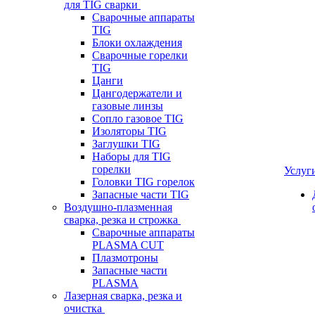
для TIG сварки
Сварочные аппараты
TIG
Блоки охлаждения
Сварочные горелки
TIG
Цанги
Цангодержатели и
газовые линзы
Сопло газовое TIG
Изоляторы TIG
Заглушки TIG
Наборы для TIG
горелки
Услуг
Головки TIG горелок
Запасные части TIG
Воздушно-плазменная
сварка, резка и строжка
Сварочные аппараты
PLASMA CUT
Плазмотроны
Запасные части
PLASMA
Лазерная сварка, резка и
очистка