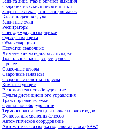
Защита лица, глаз и органов дыхания
Сварочные маски, шлемы и щитки
Защитные стекла, запчасти для масок
Блоки подачи воздуха
Защитные очки
Респираторы
Спецодежда для сварщиков
Одежда сварщика
Обувь сварщика
Перчатки сварочные
Химические материалы для сварки
Травильные пасты, спреи, флюсы
Прочее
Сварочные шторы
Сварочные занавесы
Сварочные полотна и одеяла
Комплектующие
Вспомогательное оборудование
Пульты дистанционного управления
Транспортные тележки
Сушильное оборудование
Термопеналы и печи для прокалки электродов
Бункеры для хранения флюсов
Автоматическое оборудование
Автоматическая сварка под слоем флюса (SAW)