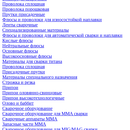
Проволока сплошная
Проволока порошковая
Прутки присадочные
Флюсы и проволоки для износостойкой наплавки
Ленты сварочные
Специализированные материалы
Флюсы и проволоки для автоматической сварки и наплавки
Кислые флюсы
Нейтральные флюсы
Основные флюсы
Высокоосновные флюсы
Материалы для сварки титана
Проволока сплошная
Присадочные прутки
Материалы специального назначения
Строжка и резка
Припои
Припои оловянно-свинцовые
Припои высокотехнологичные
Олово и баббит
Сварочное оборудование
Сварочное оборудование для MMA сварки
Сварочные аппараты MMA
Запасные части MMA
Сварочное оборудование для MIG/MAG сварки