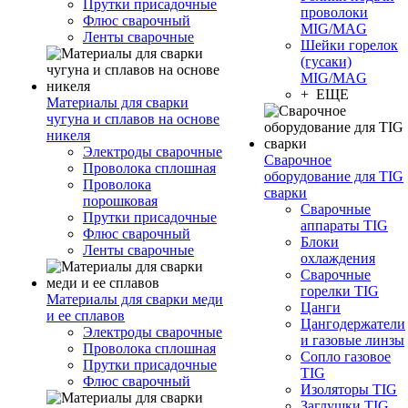
Прутки присадочные
проволоки
Флюс сварочный
MIG/MAG
Ленты сварочные
Шейки горелок
(гусаки)
MIG/MAG
+ ЕЩЕ
Материалы для сварки
чугуна и сплавов на основе
никеля
Электроды сварочные
Сварочное
Проволока сплошная
оборудование для TIG
Проволока
сварки
порошковая
Сварочные
Прутки присадочные
аппараты TIG
Флюс сварочный
Блоки
Ленты сварочные
охлаждения
Сварочные
горелки TIG
Материалы для сварки меди
Цанги
и ее сплавов
Цангодержатели
Электроды сварочные
и газовые линзы
Проволока сплошная
Сопло газовое
Прутки присадочные
TIG
Флюс сварочный
Изоляторы TIG
Заглушки TIG