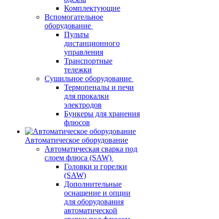
Комплектующие
Вспомогательное
оборудование
Пульты
дистанционного
управления
Транспортные
тележки
Сушильное оборудование
Термопеналы и печи
для прокалки
электродов
Бункеры для хранения
флюсов
Автоматическое оборудование
Автоматическая сварка под
слоем флюса (SAW)
Головки и горелки
(SAW)
Дополнительные
оснащение и опции
для оборудования
автоматической