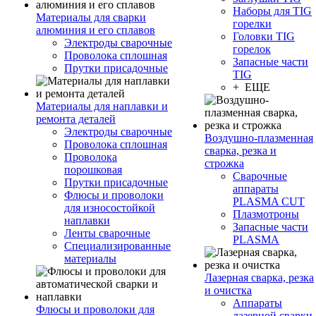
Наборы для TIG
Материалы для сварки
горелки
алюминия и его сплавов
Головки TIG
Электроды сварочные
горелок
Проволока сплошная
Запасные части
Прутки присадочные
TIG
+ ЕЩЕ
Материалы для наплавки и
ремонта деталей
Электроды сварочные
Воздушно-плазменная
Проволока сплошная
сварка, резка и
Проволока
строжка
порошковая
Сварочные
Прутки присадочные
аппараты
Флюсы и проволоки
PLASMA CUT
для износостойкой
Плазмотроны
наплавки
Запасные части
Ленты сварочные
PLASMA
Специализированные
материалы
Лазерная сварка, резка
и очистка
Аппараты
Флюсы и проволоки для
лазерной сварки