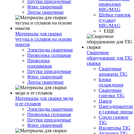
Прутки присадочные
проволоки
Флюс сварочный
MIG/MAG
Ленты сварочные
Шейки горелок
(гусаки)
MIG/MAG
+ ЕЩЕ
Материалы для сварки
чугуна и сплавов на основе
никеля
Электроды сварочные
Сварочное
Проволока сплошная
оборудование для TIG
Проволока
сварки
порошковая
Сварочные
Прутки присадочные
аппараты TIG
Флюс сварочный
Блоки
Ленты сварочные
охлаждения
Сварочные
горелки TIG
Материалы для сварки меди
Цанги
и ее сплавов
Цангодержатели
Электроды сварочные
и газовые линзы
Проволока сплошная
Сопло газовое
Прутки присадочные
TIG
Флюс сварочный
Изоляторы TIG
Заглушки TIG