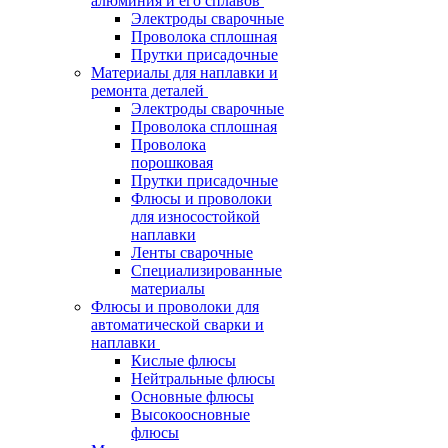
алюминия и его сплавов
Электроды сварочные
Проволока сплошная
Прутки присадочные
Материалы для наплавки и
ремонта деталей
Электроды сварочные
Проволока сплошная
Проволока
порошковая
Прутки присадочные
Флюсы и проволоки
для износостойкой
наплавки
Ленты сварочные
Специализированные
материалы
Флюсы и проволоки для
автоматической сварки и
наплавки
Кислые флюсы
Нейтральные флюсы
Основные флюсы
Высокоосновные
флюсы