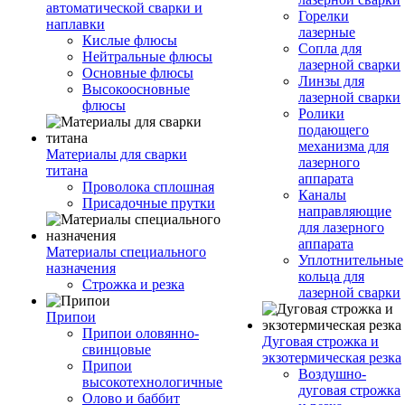
автоматической сварки и
Горелки
наплавки
лазерные
Кислые флюсы
Сопла для
Нейтральные флюсы
лазерной сварки
Основные флюсы
Линзы для
Высокоосновные
лазерной сварки
флюсы
Ролики
подающего
механизма для
Материалы для сварки
лазерного
титана
аппарата
Проволока сплошная
Каналы
Присадочные прутки
направляющие
для лазерного
аппарата
Материалы специального
Уплотнительные
назначения
кольца для
Строжка и резка
лазерной сварки
Припои
Припои оловянно-
Дуговая строжка и
свинцовые
экзотермическая резка
Припои
Воздушно-
высокотехнологичные
дуговая строжка
Олово и баббит