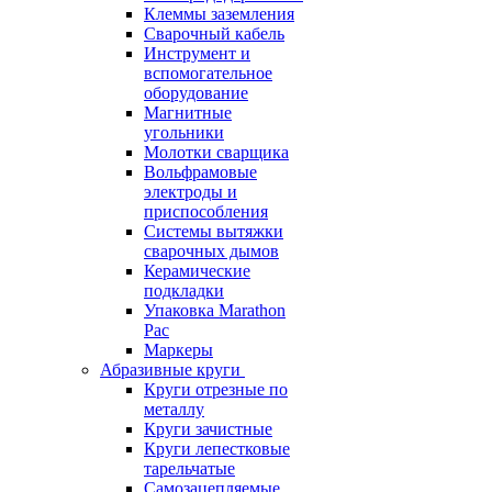
Клеммы заземления
Сварочный кабель
Инструмент и
вспомогательное
оборудование
Магнитные
угольники
Молотки сварщика
Вольфрамовые
электроды и
приспособления
Системы вытяжки
сварочных дымов
Керамические
подкладки
Упаковка Marathon
Pac
Маркеры
Абразивные круги
Круги отрезные по
металлу
Круги зачистные
Круги лепестковые
тарельчатые
Самозацепляемые