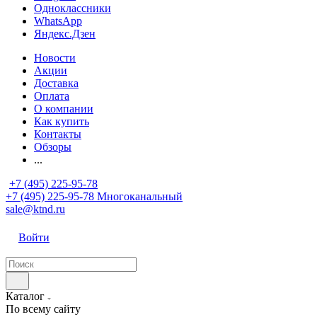
Одноклассники
WhatsApp
Яндекс.Дзен
Новости
Акции
Доставка
Оплата
О компании
Как купить
Контакты
Обзоры
...
+7 (495) 225-95-78
+7 (495) 225-95-78
Многоканальный
sale@ktnd.ru
Войти
Каталог
По всему сайту