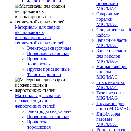
Флюс сварочный
проволоки
MIG/MAG
Сварочные
горелки
MIG/MAG
Материалы для сварки
Соединительны
легированных
кабель
высокопрочных и
Запасные части
теплоустойчивых сталей
MIG/MAG
Электроды сварочные
Запасные части
Проволока сплошная
для горелок
Проволока
MIG/MAG
порошковая
Направляющие
Прутки присадочные
каналы
Флюс сварочный
MIG/MAG
Токосъемники
MIG/MAG
Газовые сопла
Материалы для сварки
MIG/MAG
нержавеющих и
Пружины для
жаростойких сталей
сопла MIG/MAG
Электроды сварочные
Диффузоры
Проволока сплошная
газовые
Проволока
MIG/MAG
порошковая
Ролики подачи