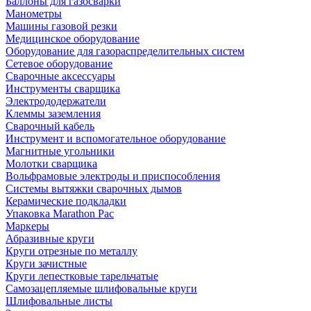
Баллоны для газосварки
Манометры
Машины газовой резки
Медицинское оборудование
Оборудование для газораспределительных систем
Сетевое оборудование
Сварочные аксессуары
Инструменты сварщика
Электрододержатели
Клеммы заземления
Сварочный кабель
Инструмент и вспомогательное оборудование
Магнитные угольники
Молотки сварщика
Вольфрамовые электроды и приспособления
Системы вытяжки сварочных дымов
Керамические подкладки
Упаковка Marathon Pac
Маркеры
Абразивные круги
Круги отрезные по металлу
Круги зачистные
Круги лепестковые тарельчатые
Самозацепляемые шлифовальные круги
Шлифовальные листы