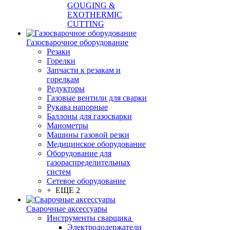
GOUGING &
EXOTHERMIC
CUTTING
Газосварочное оборудование
Резаки
Горелки
Запчасти к резакам и
горелкам
Редукторы
Газовые вентили для сварки
Рукава напорные
Баллоны для газосварки
Манометры
Машины газовой резки
Медицинское оборудование
Оборудование для
газораспределительных
систем
Сетевое оборудование
+ ЕЩЕ 2
Сварочные аксессуары
Инструменты сварщика
Электрододержатели