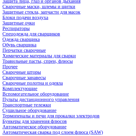
Защита лица, глаз и органов дыхания
Сварочные маски, шлемы и щитки
Защитные стекла, запчасти для масок
Блоки подачи воздуха
Защитные очки
Респираторы
Спецодежда для сварщиков
Одежда сварщика
Обувь сварщика
Перчатки сварочные
Химические материалы для сварки
Травильные пасты, спреи, флюсы
Прочее
Сварочные шторы
Сварочные занавесы
Сварочные полотна и одеяла
Комплектующие
Вспомогательное оборудование
Пульты дистанционного управления
Транспортные тележки
Сушильное оборудование
Термопеналы и печи для прокалки электродов
Бункеры для хранения флюсов
Автоматическое оборудование
Автоматическая сварка под слоем флюса (SAW)