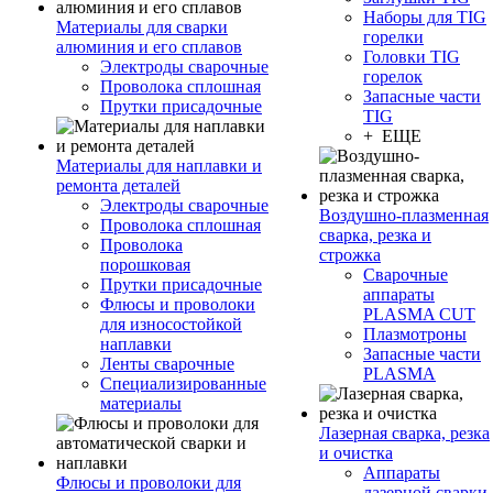
Наборы для TIG
Материалы для сварки
горелки
алюминия и его сплавов
Головки TIG
Электроды сварочные
горелок
Проволока сплошная
Запасные части
Прутки присадочные
TIG
+ ЕЩЕ
Материалы для наплавки и
ремонта деталей
Электроды сварочные
Воздушно-плазменная
Проволока сплошная
сварка, резка и
Проволока
строжка
порошковая
Сварочные
Прутки присадочные
аппараты
Флюсы и проволоки
PLASMA CUT
для износостойкой
Плазмотроны
наплавки
Запасные части
Ленты сварочные
PLASMA
Специализированные
материалы
Лазерная сварка, резка
и очистка
Аппараты
Флюсы и проволоки для
лазерной сварки