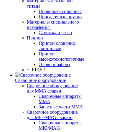
Материалы для сварки
титана
Проволока сплошная
Присадочные прутки
Материалы специального
назначения
Строжка и резка
Припои
Припои оловянно-
свинцовые
Припои
высокотехнологичные
Олово и баббит
+ ЕЩЕ 1
Сварочное оборудование
Сварочное оборудование
для MMA сварки
Сварочные аппараты
MMA
Запасные части MMA
Сварочное оборудование
для MIG/MAG сварки
Сварочные аппараты
MIG/MAG