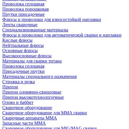
Проволока сплошная
Проволока порошковая
Прутки присадочные
Флюсы и проволоки для износостойкой наплавки
Ленты сварочные
Специализированные материалы
Флюсы и проволоки для автоматической сварки и наплавки
Кислые флюсы
Нейтральные флюсы
Основные флюсы
Высокоосновные флюсы
Материалы для сварки титана
Проволока сплошная
Присадочные прутки
Материалы специального назначения
Строжка и резка
Припои
Припои оловянно-свинцовые
Припои высокотехнологичные
Олово и баббит
Сварочное оборудование
Сварочное оборудование для MMA сварки
Сварочные аппараты MMA
Запасные части MMA
Сварочное оборудование для MIG/MAG сварки