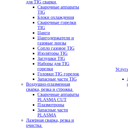
для TIG сварки
Сварочные аппараты
TIG
Блоки охлаждения
Сварочные горелки
TIG
Цанги
Цангодержатели и
газовые линзы
Сопло газовое TIG
Изоляторы TIG
Заглушки TIG
Наборы для TIG
горелки
Услуг
Головки TIG горелок
Запасные части TIG
Воздушно-плазменная
сварка, резка и строжка
Сварочные аппараты
PLASMA CUT
Плазмотроны
Запасные части
PLASMA
Лазерная сварка, резка и
очистка