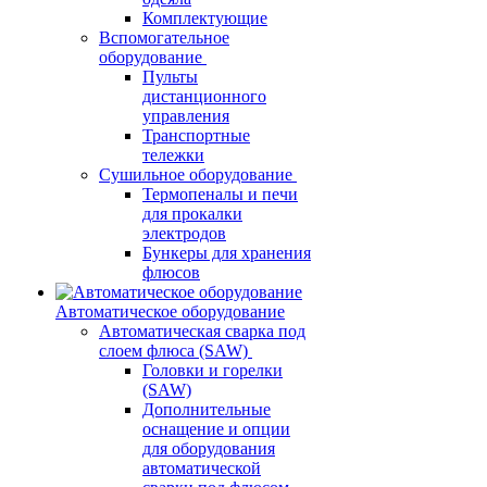
Комплектующие
Вспомогательное
оборудование
Пульты
дистанционного
управления
Транспортные
тележки
Сушильное оборудование
Термопеналы и печи
для прокалки
электродов
Бункеры для хранения
флюсов
Автоматическое оборудование
Автоматическая сварка под
слоем флюса (SAW)
Головки и горелки
(SAW)
Дополнительные
оснащение и опции
для оборудования
автоматической