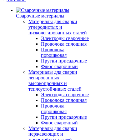
Сварочные материалы
Материалы для сварки
углеродистых и
низколегированных сталей
Электроды сварочные
Проволока сплошная
Проволока
порошковая
Прутки присадочные
Флюс сварочный
Материалы для сварки
легированных
высокопрочных и
теплоустойчивых сталей
Электроды сварочные
Проволока сплошная
Проволока
порошковая
Прутки присадочные
Флюс сварочный
Материалы для сварки
нержавеющих и
жаростойких сталей