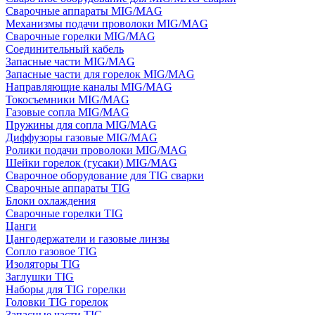
Сварочные аппараты MIG/MAG
Механизмы подачи проволоки MIG/MAG
Сварочные горелки MIG/MAG
Соединительный кабель
Запасные части MIG/MAG
Запасные части для горелок MIG/MAG
Направляющие каналы MIG/MAG
Токосъемники MIG/MAG
Газовые сопла MIG/MAG
Пружины для сопла MIG/MAG
Диффузоры газовые MIG/MAG
Ролики подачи проволоки MIG/MAG
Шейки горелок (гусаки) MIG/MAG
Сварочное оборудование для TIG сварки
Сварочные аппараты TIG
Блоки охлаждения
Сварочные горелки TIG
Цанги
Цангодержатели и газовые линзы
Сопло газовое TIG
Изоляторы TIG
Заглушки TIG
Наборы для TIG горелки
Головки TIG горелок
Запасные части TIG