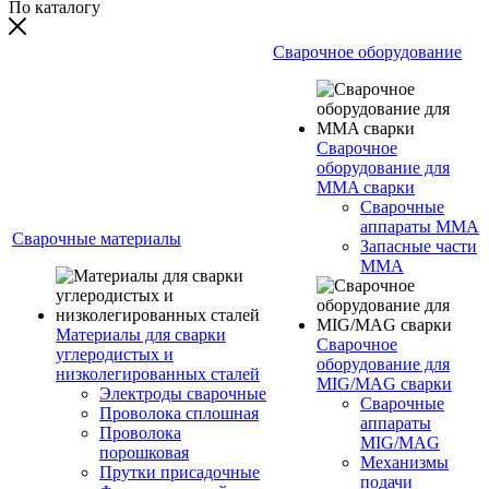
По каталогу
Сварочное оборудование
Сварочное
оборудование для
MMA сварки
Сварочные
аппараты MMA
Сварочные материалы
Запасные части
MMA
Материалы для сварки
Сварочное
углеродистых и
оборудование для
низколегированных сталей
MIG/MAG сварки
Электроды сварочные
Сварочные
Проволока сплошная
аппараты
Проволока
MIG/MAG
порошковая
Механизмы
Прутки присадочные
подачи