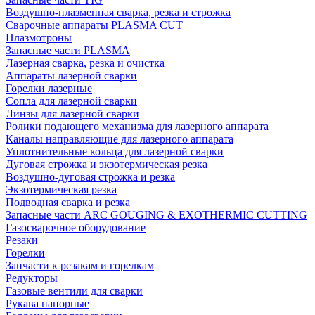
Воздушно-плазменная сварка, резка и строжка
Сварочные аппараты PLASMA CUT
Плазмотроны
Запасные части PLASMA
Лазерная сварка, резка и очистка
Аппараты лазерной сварки
Горелки лазерные
Сопла для лазерной сварки
Линзы для лазерной сварки
Ролики подающего механизма для лазерного аппарата
Каналы направляющие для лазерного аппарата
Уплотнительные кольца для лазерной сварки
Дуговая строжка и экзотермическая резка
Воздушно-дуговая строжка и резка
Экзотермическая резка
Подводная сварка и резка
Запасные части ARC GOUGING & EXOTHERMIC CUTTING
Газосварочное оборудование
Резаки
Горелки
Запчасти к резакам и горелкам
Редукторы
Газовые вентили для сварки
Рукава напорные