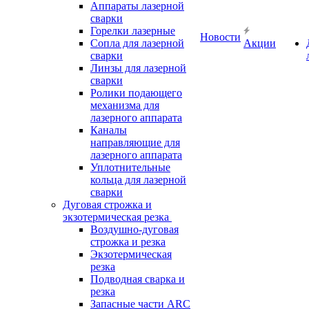
Аппараты лазерной
сварки
Горелки лазерные
Новости
Сопла для лазерной
Акции
сварки
Линзы для лазерной
сварки
Ролики подающего
механизма для
лазерного аппарата
Каналы
направляющие для
лазерного аппарата
Уплотнительные
кольца для лазерной
сварки
Дуговая строжка и
экзотермическая резка
Воздушно-дуговая
строжка и резка
Экзотермическая
резка
Подводная сварка и
резка
Запасные части ARC