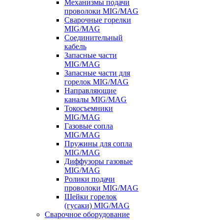
Механизмы подачи
проволоки MIG/MAG
Сварочные горелки
MIG/MAG
Соединительный
кабель
Запасные части
MIG/MAG
Запасные части для
горелок MIG/MAG
Направляющие
каналы MIG/MAG
Токосъемники
MIG/MAG
Газовые сопла
MIG/MAG
Пружины для сопла
MIG/MAG
Диффузоры газовые
MIG/MAG
Ролики подачи
проволоки MIG/MAG
Шейки горелок
(гусаки) MIG/MAG
Сварочное оборудование