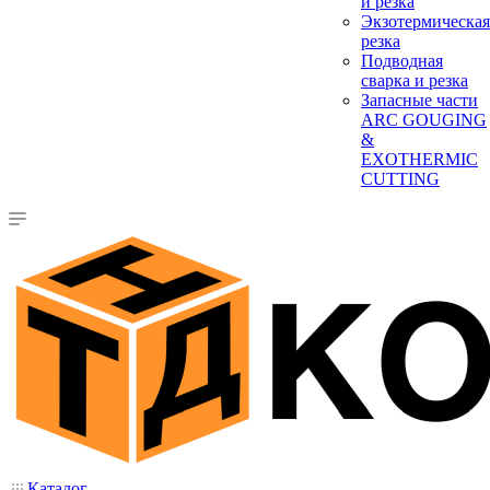
и резка
Экзотермическая
резка
Подводная
сварка и резка
Запасные части
ARC GOUGING
&
EXOTHERMIC
CUTTING
Каталог