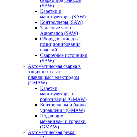
сварки под флюсом
(SAW)
Каретки и
манипуляторы (SAW)
Контроллеры (SAW)
Запасные части
Automation (SAW)
Оборудование для
позиционирования
изделий
Сварочные источники
(SAW)
Автоматическая сварка в
защитных газах
плавящимся электродом
(GMAW)
Каретки,
манипуляторы и
роботизация (GMAW)
Контроллеры и блоки
управления (GMAW)
Подающие
механизмы и горелки
(GMAW)
Автоматическая резка