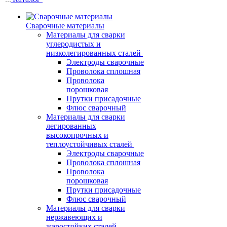
Сварочные материалы
Материалы для сварки
углеродистых и
низколегированных сталей
Электроды сварочные
Проволока сплошная
Проволока
порошковая
Прутки присадочные
Флюс сварочный
Материалы для сварки
легированных
высокопрочных и
теплоустойчивых сталей
Электроды сварочные
Проволока сплошная
Проволока
порошковая
Прутки присадочные
Флюс сварочный
Материалы для сварки
нержавеющих и
жаростойких сталей