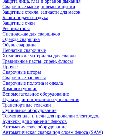
Защита лица, глаз и органов дыхания
Сварочные маски, шлемы и щитки
Защитные стекла, запчасти для масок
Блоки подачи воздуха
Защитные очки
Респираторы
Спецодежда для сварщиков
Одежда сварщика
Обувь сварщика
Перчатки сварочные
Химические материалы для сварки
Травильные пасты, спреи, флюсы
Прочее
Сварочные шторы
Сварочные занавесы
Сварочные полотна и одеяла
Комплектующие
Вспомогательное оборудование
Пульты дистанционного управления
Транспортные тележки
Сушильное оборудование
Термопеналы и печи для прокалки электродов
Бункеры для хранения флюсов
Автоматическое оборудование
Автоматическая сварка под слоем флюса (SAW)