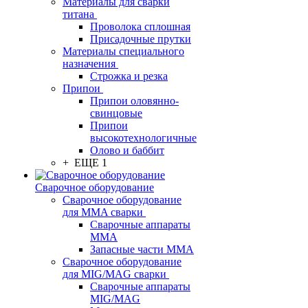
Материалы для сварки
титана
Проволока сплошная
Присадочные прутки
Материалы специального
назначения
Строжка и резка
Припои
Припои оловянно-
свинцовые
Припои
высокотехнологичные
Олово и баббит
+ ЕЩЕ 1
Сварочное оборудование
Сварочное оборудование
для MMA сварки
Сварочные аппараты
MMA
Запасные части MMA
Сварочное оборудование
для MIG/MAG сварки
Сварочные аппараты
MIG/MAG