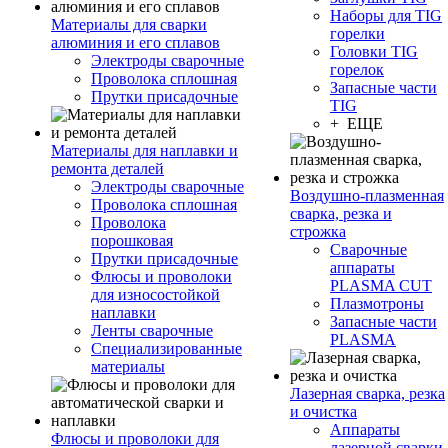
Наборы для TIG
Материалы для сварки
горелки
алюминия и его сплавов
Головки TIG
Электроды сварочные
горелок
Проволока сплошная
Запасные части
Прутки присадочные
TIG
+ ЕЩЕ
Материалы для наплавки и
ремонта деталей
Электроды сварочные
Воздушно-плазменная
Проволока сплошная
сварка, резка и
Проволока
строжка
порошковая
Сварочные
Прутки присадочные
аппараты
Флюсы и проволоки
PLASMA CUT
для износостойкой
Плазмотроны
наплавки
Запасные части
Ленты сварочные
PLASMA
Специализированные
материалы
Лазерная сварка, резка
и очистка
Аппараты
Флюсы и проволоки для
лазерной сварки