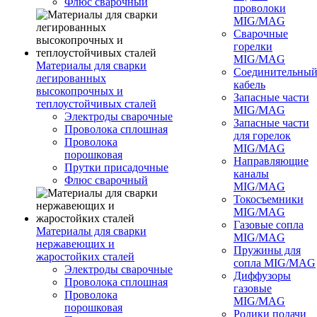
Флюс сварочный
проволоки
MIG/MAG
Сварочные
горелки
MIG/MAG
Материалы для сварки
Соединительны
легированных
кабель
высокопрочных и
Запасные части
теплоустойчивых сталей
MIG/MAG
Электроды сварочные
Запасные части
Проволока сплошная
для горелок
Проволока
MIG/MAG
порошковая
Направляющие
Прутки присадочные
каналы
Флюс сварочный
MIG/MAG
Токосъемники
MIG/MAG
Газовые сопла
Материалы для сварки
MIG/MAG
нержавеющих и
Пружины для
жаростойких сталей
сопла MIG/MAG
Электроды сварочные
Диффузоры
Проволока сплошная
газовые
Проволока
MIG/MAG
порошковая
Ролики подачи