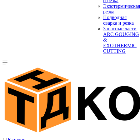
и резка
Экзотермическая
резка
Подводная
сварка и резка
Запасные части
ARC GOUGING
&
EXOTHERMIC
CUTTING
Каталог