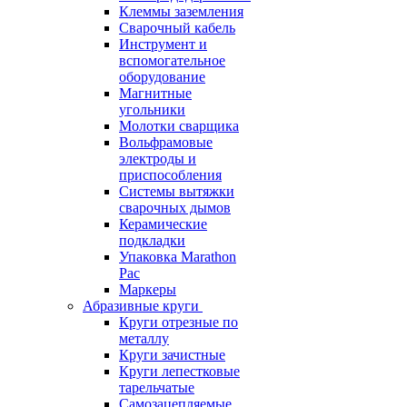
Клеммы заземления
Сварочный кабель
Инструмент и
вспомогательное
оборудование
Магнитные
угольники
Молотки сварщика
Вольфрамовые
электроды и
приспособления
Системы вытяжки
сварочных дымов
Керамические
подкладки
Упаковка Marathon
Pac
Маркеры
Абразивные круги
Круги отрезные по
металлу
Круги зачистные
Круги лепестковые
тарельчатые
Самозацепляемые