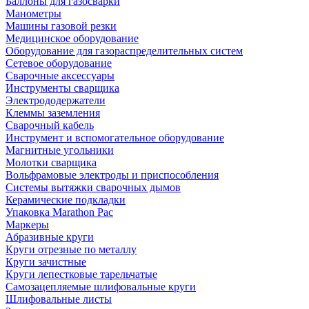
Баллоны для газосварки
Манометры
Машины газовой резки
Медицинское оборудование
Оборудование для газораспределительных систем
Сетевое оборудование
Сварочные аксессуары
Инструменты сварщика
Электрододержатели
Клеммы заземления
Сварочный кабель
Инструмент и вспомогательное оборудование
Магнитные угольники
Молотки сварщика
Вольфрамовые электроды и приспособления
Системы вытяжки сварочных дымов
Керамические подкладки
Упаковка Marathon Pac
Маркеры
Абразивные круги
Круги отрезные по металлу
Круги зачистные
Круги лепестковые тарельчатые
Самозацепляемые шлифовальные круги
Шлифовальные листы