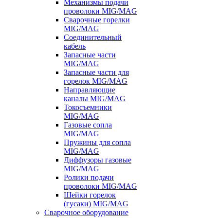
Механизмы подачи
проволоки MIG/MAG
Сварочные горелки
MIG/MAG
Соединительный
кабель
Запасные части
MIG/MAG
Запасные части для
горелок MIG/MAG
Направляющие
каналы MIG/MAG
Токосъемники
MIG/MAG
Газовые сопла
MIG/MAG
Пружины для сопла
MIG/MAG
Диффузоры газовые
MIG/MAG
Ролики подачи
проволоки MIG/MAG
Шейки горелок
(гусаки) MIG/MAG
Сварочное оборудование