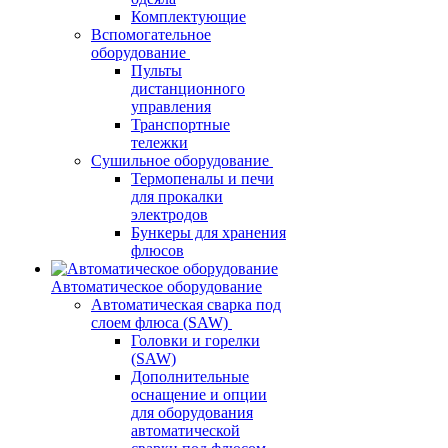
Комплектующие
Вспомогательное
оборудование
Пульты
дистанционного
управления
Транспортные
тележки
Сушильное оборудование
Термопеналы и печи
для прокалки
электродов
Бункеры для хранения
флюсов
Автоматическое оборудование
Автоматическая сварка под
слоем флюса (SAW)
Головки и горелки
(SAW)
Дополнительные
оснащение и опции
для оборудования
автоматической