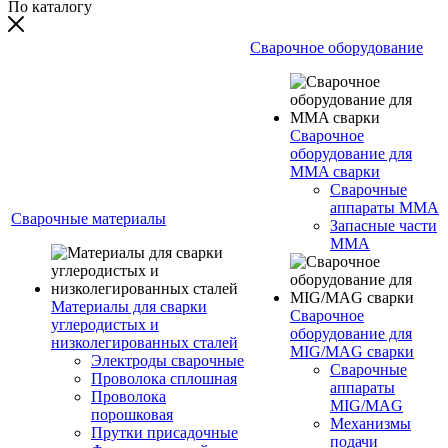
По каталогу
Сварочное оборудование
Сварочное
оборудование для
MMA сварки
Сварочные
аппараты MMA
Сварочные материалы
Запасные части
MMA
Материалы для сварки
Сварочное
углеродистых и
оборудование для
низколегированных сталей
MIG/MAG сварки
Электроды сварочные
Сварочные
Проволока сплошная
аппараты
Проволока
MIG/MAG
порошковая
Механизмы
Прутки присадочные
подачи