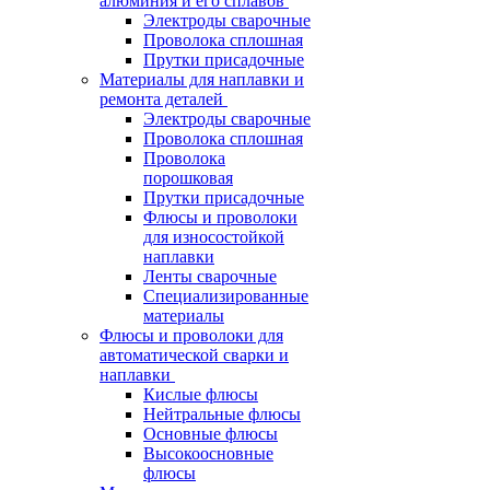
алюминия и его сплавов
Электроды сварочные
Проволока сплошная
Прутки присадочные
Материалы для наплавки и
ремонта деталей
Электроды сварочные
Проволока сплошная
Проволока
порошковая
Прутки присадочные
Флюсы и проволоки
для износостойкой
наплавки
Ленты сварочные
Специализированные
материалы
Флюсы и проволоки для
автоматической сварки и
наплавки
Кислые флюсы
Нейтральные флюсы
Основные флюсы
Высокоосновные
флюсы