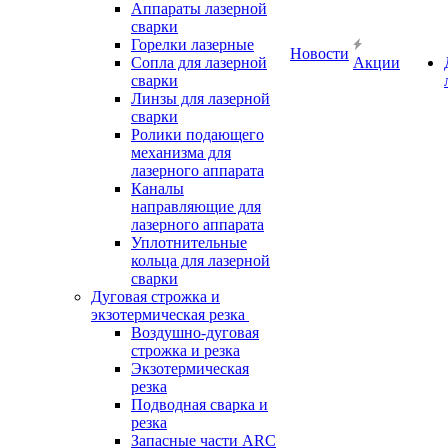
Аппараты лазерной
сварки
Горелки лазерные
Новости
Сопла для лазерной
Акции
сварки
Линзы для лазерной
сварки
Ролики подающего
механизма для
лазерного аппарата
Каналы
направляющие для
лазерного аппарата
Уплотнительные
кольца для лазерной
сварки
Дуговая строжка и
экзотермическая резка
Воздушно-дуговая
строжка и резка
Экзотермическая
резка
Подводная сварка и
резка
Запасные части ARC