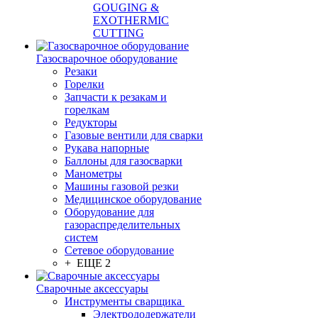
GOUGING &
EXOTHERMIC
CUTTING
Газосварочное оборудование
Резаки
Горелки
Запчасти к резакам и
горелкам
Редукторы
Газовые вентили для сварки
Рукава напорные
Баллоны для газосварки
Манометры
Машины газовой резки
Медицинское оборудование
Оборудование для
газораспределительных
систем
Сетевое оборудование
+ ЕЩЕ 2
Сварочные аксессуары
Инструменты сварщика
Электрододержатели