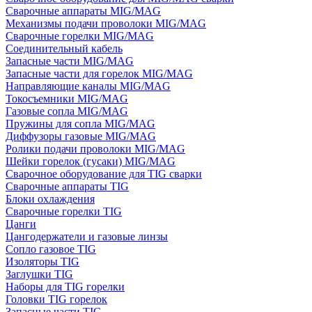
Сварочные аппараты MIG/MAG
Механизмы подачи проволоки MIG/MAG
Сварочные горелки MIG/MAG
Соединительный кабель
Запасные части MIG/MAG
Запасные части для горелок MIG/MAG
Направляющие каналы MIG/MAG
Токосъемники MIG/MAG
Газовые сопла MIG/MAG
Пружины для сопла MIG/MAG
Диффузоры газовые MIG/MAG
Ролики подачи проволоки MIG/MAG
Шейки горелок (гусаки) MIG/MAG
Сварочное оборудование для TIG сварки
Сварочные аппараты TIG
Блоки охлаждения
Сварочные горелки TIG
Цанги
Цангодержатели и газовые линзы
Сопло газовое TIG
Изоляторы TIG
Заглушки TIG
Наборы для TIG горелки
Головки TIG горелок
Запасные части TIG