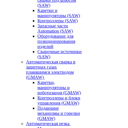
сварки под флюсом
(SAW)
Каретки и
манипуляторы (SAW)
Контроллеры (SAW)
Запасные части
Automation (SAW)
Оборудование для
позиционирования
изделий
Сварочные источники
(SAW)
Автоматическая сварка в
защитных газах
плавящимся электродом
(GMAW)
Каретки,
манипуляторы и
роботизация (GMAW)
Контроллеры и блоки
управления (GMAW)
Подающие
механизмы и горелки
(GMAW)
Автоматическая резка