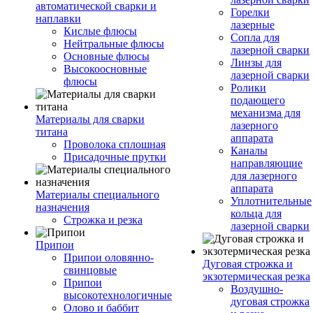
автоматической сварки и
Горелки
наплавки
лазерные
Кислые флюсы
Сопла для
Нейтральные флюсы
лазерной сварки
Основные флюсы
Линзы для
Высокоосновные
лазерной сварки
флюсы
Ролики
подающего
механизма для
Материалы для сварки
лазерного
титана
аппарата
Проволока сплошная
Каналы
Присадочные прутки
направляющие
для лазерного
аппарата
Материалы специального
Уплотнительные
назначения
кольца для
Строжка и резка
лазерной сварки
Припои
Припои оловянно-
Дуговая строжка и
свинцовые
экзотермическая резка
Припои
Воздушно-
высокотехнологичные
дуговая строжка
Олово и баббит