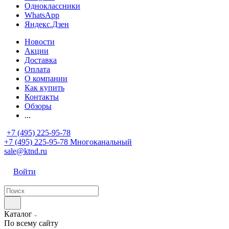
Одноклассники
WhatsApp
Яндекс.Дзен
Новости
Акции
Доставка
Оплата
О компании
Как купить
Контакты
Обзоры
...
+7 (495) 225-95-78
+7 (495) 225-95-78
Многоканальный
sale@ktnd.ru
Войти
Каталог
По всему сайту