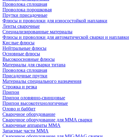
Проволока сплошная
Проволока порошковая
Прутки присадочные
Флюсы и проволоки для износостойкой наплавки
Ленты сварочные
Специализированные материалы
Флюсы и проволоки для автоматической сварки и наплавки
Кислые флюсы
Нейтральные флюсы
Основные флюсы
Высокоосновные флюсы
Материалы для сварки титана
Проволока сплошная
Присадочные прутки
Материалы специального назначения
Строжка и резка
Припои
Припои оловянно-свинцовые
Припои высокотехнологичные
Олово и баббит
Сварочное оборудование
Сварочное оборудование для MMA сварки
Сварочные аппараты MMA
Запасные части MMA
Сварочное оборудование для MIG/MAG сварки