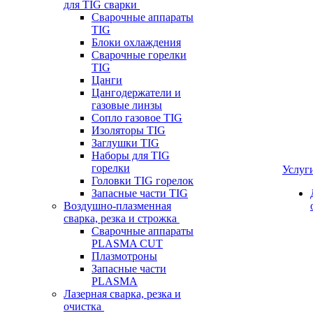
для TIG сварки
Сварочные аппараты
TIG
Блоки охлаждения
Сварочные горелки
TIG
Цанги
Цангодержатели и
газовые линзы
Сопло газовое TIG
Изоляторы TIG
Заглушки TIG
Наборы для TIG
горелки
Услуг
Головки TIG горелок
Запасные части TIG
Воздушно-плазменная
сварка, резка и строжка
Сварочные аппараты
PLASMA CUT
Плазмотроны
Запасные части
PLASMA
Лазерная сварка, резка и
очистка