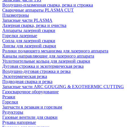
Воздушно-плазменная сварка, резка и строжка
Сварочные аппараты PLASMA CUT
Плазмотроны
Запасные части PLASMA
Лазерная сварка, резка и очистка
Аппараты лазерной сварки
Горелки лазерные
Сопла для лазерной сварки
Линзы для лазерной сварки
Ролики подающего механизма для лазерного аппарата
Каналы направляющие для лазерного аппарата
Уплотнительные кольца для лазерной сварки
Дуговая строжка и экзотермическая резка
Воздушно-дуговая строжка и резка
Экзотермическая резка
Подводная сварка и резка
Запасные части ARC GOUGING & EXOTHERMIC CUTTING
Газосварочное оборудование
Резаки
Горелки
Запчасти к резакам и горелкам
Редукторы
Газовые вентили для сварки
Рукава напорные