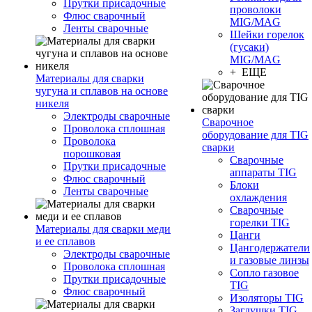
Прутки присадочные
проволоки
Флюс сварочный
MIG/MAG
Ленты сварочные
Шейки горелок
(гусаки)
MIG/MAG
+ ЕЩЕ
Материалы для сварки
чугуна и сплавов на основе
никеля
Электроды сварочные
Сварочное
Проволока сплошная
оборудование для TIG
Проволока
сварки
порошковая
Сварочные
Прутки присадочные
аппараты TIG
Флюс сварочный
Блоки
Ленты сварочные
охлаждения
Сварочные
горелки TIG
Материалы для сварки меди
Цанги
и ее сплавов
Цангодержатели
Электроды сварочные
и газовые линзы
Проволока сплошная
Сопло газовое
Прутки присадочные
TIG
Флюс сварочный
Изоляторы TIG
Заглушки TIG