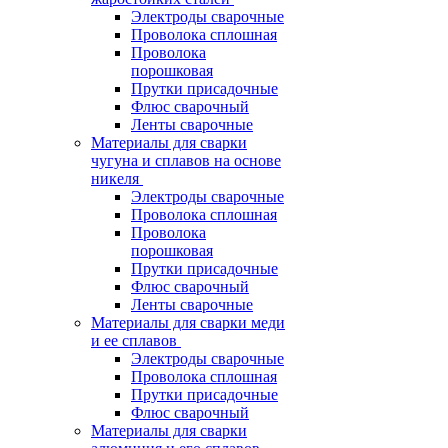
Электроды сварочные
Проволока сплошная
Проволока
порошковая
Прутки присадочные
Флюс сварочный
Ленты сварочные
Материалы для сварки
чугуна и сплавов на основе
никеля
Электроды сварочные
Проволока сплошная
Проволока
порошковая
Прутки присадочные
Флюс сварочный
Ленты сварочные
Материалы для сварки меди
и ее сплавов
Электроды сварочные
Проволока сплошная
Прутки присадочные
Флюс сварочный
Материалы для сварки