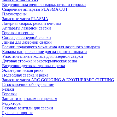
Воздушно-плазменная сварка, резка и строжка
Сварочные аппараты PLASMA CUT
Плазмотроны
Запасные части PLASMA
Лазерная сварка, резка и очистка
Аппараты лазерной сварки
Горелки лазерные
Сопла для лазерной сварки
Линзы для лазерной сварки
Ролики подающего механизма для лазерного аппарата
Каналы направляющие для лазерного аппарата
Уплотнительные кольца для лазерной сварки
Дуговая строжка и экзотермическая резка
Воздушно-дуговая строжка и резка
Экзотермическая резка
Подводная сварка и резка
Запасные части ARC GOUGING & EXOTHERMIC CUTTING
Газосварочное оборудование
Резаки
Горелки
Запчасти к резакам и горелкам
Редукторы
Газовые вентили для сварки
Рукава напорные