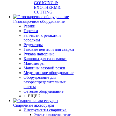
GOUGING &
EXOTHERMIC
CUTTING
Газосварочное оборудование
Резаки
Горелки
Запчасти к резакам и
горелкам
Редукторы
Газовые вентили для сварки
Рукава напорные
Баллоны для газосварки
Манометры
Машины газовой резки
Медицинское оборудование
Оборудование для
газораспределительных
систем
Сетевое оборудование
+ ЕЩЕ 2
Сварочные аксессуары
Инструменты сварщика
Электрододержатели