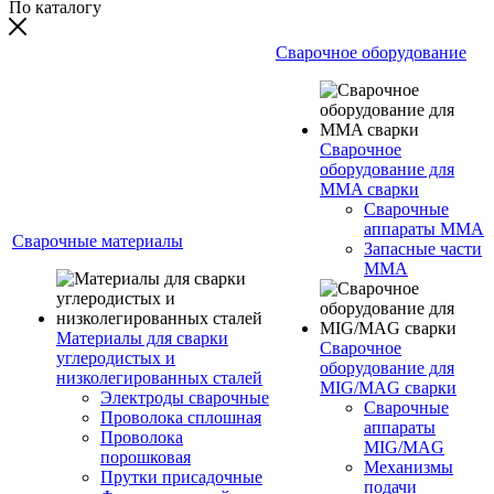
По каталогу
Сварочное оборудование
Сварочное
оборудование для
MMA сварки
Сварочные
аппараты MMA
Сварочные материалы
Запасные части
MMA
Материалы для сварки
Сварочное
углеродистых и
оборудование для
низколегированных сталей
MIG/MAG сварки
Электроды сварочные
Сварочные
Проволока сплошная
аппараты
Проволока
MIG/MAG
порошковая
Механизмы
Прутки присадочные
подачи