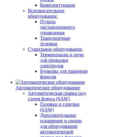
Комплектующие
Вспомогательное
оборудование
Пульты
дистанционного
управления
Транспортные
тележки
Сушильное оборудование
Термопеналы и печи
для прокалки
электродов
Бункеры для хранения
флюсов
Автоматическое оборудование
Автоматическая сварка под
слоем флюса (SAW)
Головки и горелки
(SAW)
Дополнительные
оснащение и опции
для оборудования
автоматической