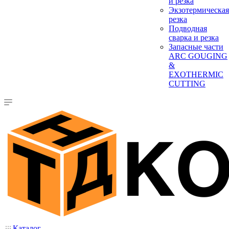
и резка
Экзотермическая
резка
Подводная
сварка и резка
Запасные части
ARC GOUGING
&
EXOTHERMIC
CUTTING
Каталог