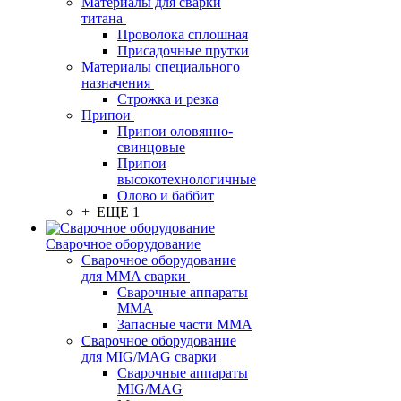
Материалы для сварки
титана
Проволока сплошная
Присадочные прутки
Материалы специального
назначения
Строжка и резка
Припои
Припои оловянно-
свинцовые
Припои
высокотехнологичные
Олово и баббит
+ ЕЩЕ 1
Сварочное оборудование
Сварочное оборудование
для MMA сварки
Сварочные аппараты
MMA
Запасные части MMA
Сварочное оборудование
для MIG/MAG сварки
Сварочные аппараты
MIG/MAG