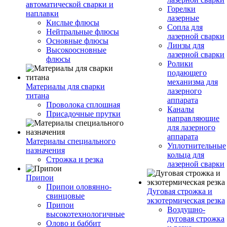
автоматической сварки и
Горелки
наплавки
лазерные
Кислые флюсы
Сопла для
Нейтральные флюсы
лазерной сварки
Основные флюсы
Линзы для
Высокоосновные
лазерной сварки
флюсы
Ролики
подающего
механизма для
Материалы для сварки
лазерного
титана
аппарата
Проволока сплошная
Каналы
Присадочные прутки
направляющие
для лазерного
аппарата
Материалы специального
Уплотнительные
назначения
кольца для
Строжка и резка
лазерной сварки
Припои
Припои оловянно-
Дуговая строжка и
свинцовые
экзотермическая резка
Припои
Воздушно-
высокотехнологичные
дуговая строжка
Олово и баббит