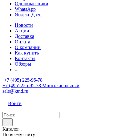
Одноклассники
WhatsApp
Яндекс.Дзен
Новости
Акции
Доставка
Оплата
О компании
Как купить
Контакты
Обзоры
...
+7 (495) 225-95-78
+7 (495) 225-95-78
Многоканальный
sale@ktnd.ru
Войти
Каталог
По всему сайту