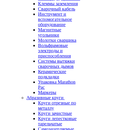
Клеммы заземления
Сварочный кабель
Инструмент и
вспомогательное
оборудование
Магнитные
угольники
Молотки сварщика
Вольфрамовые
электроды и
приспособления
Системы вытяжки
сварочных дымов
Керамические
подкладки
Упаковка Marathon
Pac
Маркеры
Абразивные круги
Круги отрезные по
металлу
Круги зачистные
Круги лепестковые
тарельчатые
Самозацепляемые