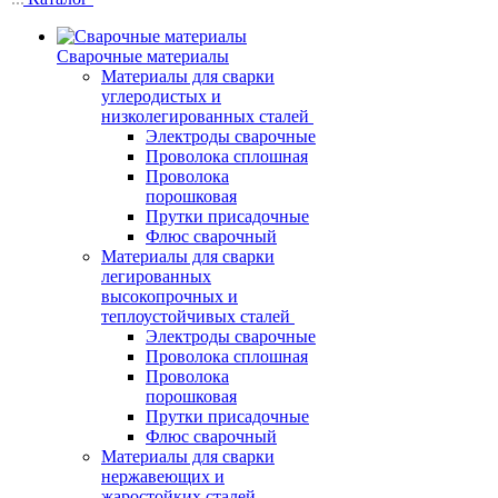
Сварочные материалы
Материалы для сварки
углеродистых и
низколегированных сталей
Электроды сварочные
Проволока сплошная
Проволока
порошковая
Прутки присадочные
Флюс сварочный
Материалы для сварки
легированных
высокопрочных и
теплоустойчивых сталей
Электроды сварочные
Проволока сплошная
Проволока
порошковая
Прутки присадочные
Флюс сварочный
Материалы для сварки
нержавеющих и
жаростойких сталей