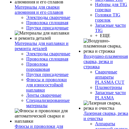
Наборы для TIG
Материалы для сварки
горелки
алюминия и его сплавов
Головки TIG
Электроды сварочные
горелок
Проволока сплошная
Запасные части
Прутки присадочные
TIG
+ ЕЩЕ
Материалы для наплавки и
ремонта деталей
Электроды сварочные
Воздушно-плазменная
Проволока сплошная
сварка, резка и
Проволока
строжка
порошковая
Сварочные
Прутки присадочные
аппараты
Флюсы и проволоки
PLASMA CUT
для износостойкой
Плазмотроны
наплавки
Запасные части
Ленты сварочные
PLASMA
Специализированные
материалы
Лазерная сварка, резка
и очистка
Аппараты
Флюсы и проволоки для
лазерной сварки