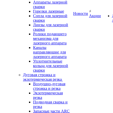
Аппараты лазерной
сварки
Горелки лазерные
Новости
Сопла для лазерной
Акции
сварки
Линзы для лазерной
сварки
Ролики подающего
механизма для
лазерного аппарата
Каналы
направляющие для
лазерного аппарата
Уплотнительные
кольца для лазерной
сварки
Дуговая строжка и
экзотермическая резка
Воздушно-дуговая
строжка и резка
Экзотермическая
резка
Подводная сварка и
резка
Запасные части ARC