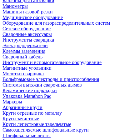
Баллоны для газосварки
Манометры
Машины газовой резки
Медицинское оборудование
Оборудование для газораспределительных систем
Сетевое оборудование
Сварочные аксессуары
Инструменты сварщика
Электрододержатели
Клеммы заземления
Сварочный кабель
Инструмент и вспомогательное оборудование
Магнитные угольники
Молотки сварщика
Вольфрамовые электроды и приспособления
Системы вытяжки сварочных дымов
Керамические подкладки
Упаковка Marathon Pac
Маркеры
Абразивные круги
Круги отрезные по металлу
Круги зачистные
Круги лепестковые тарельчатые
Самозацепляемые шлифовальные круги
Шлифовальные листы