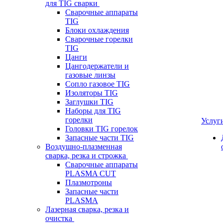
для TIG сварки
Сварочные аппараты
TIG
Блоки охлаждения
Сварочные горелки
TIG
Цанги
Цангодержатели и
газовые линзы
Сопло газовое TIG
Изоляторы TIG
Заглушки TIG
Наборы для TIG
горелки
Услуг
Головки TIG горелок
Запасные части TIG
Воздушно-плазменная
сварка, резка и строжка
Сварочные аппараты
PLASMA CUT
Плазмотроны
Запасные части
PLASMA
Лазерная сварка, резка и
очистка