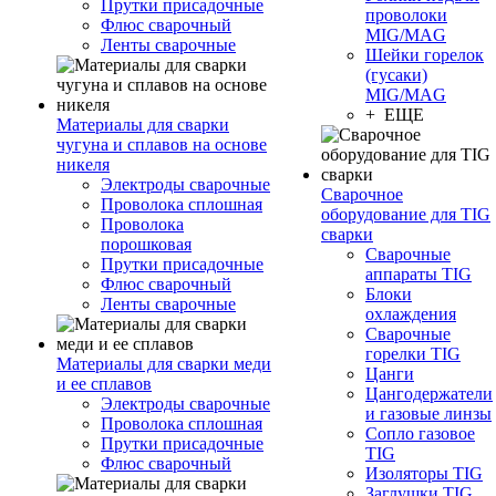
Прутки присадочные
проволоки
Флюс сварочный
MIG/MAG
Ленты сварочные
Шейки горелок
(гусаки)
MIG/MAG
+ ЕЩЕ
Материалы для сварки
чугуна и сплавов на основе
никеля
Электроды сварочные
Сварочное
Проволока сплошная
оборудование для TIG
Проволока
сварки
порошковая
Сварочные
Прутки присадочные
аппараты TIG
Флюс сварочный
Блоки
Ленты сварочные
охлаждения
Сварочные
горелки TIG
Материалы для сварки меди
Цанги
и ее сплавов
Цангодержатели
Электроды сварочные
и газовые линзы
Проволока сплошная
Сопло газовое
Прутки присадочные
TIG
Флюс сварочный
Изоляторы TIG
Заглушки TIG