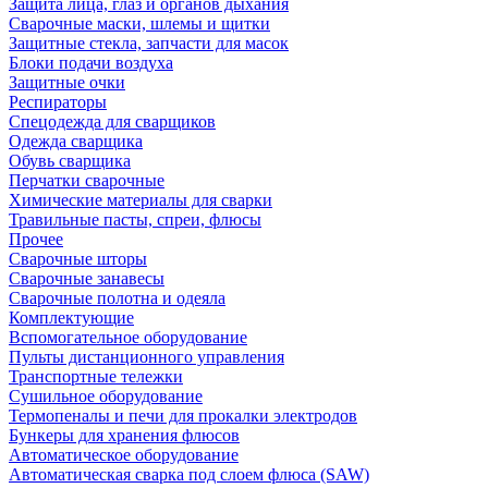
Защита лица, глаз и органов дыхания
Сварочные маски, шлемы и щитки
Защитные стекла, запчасти для масок
Блоки подачи воздуха
Защитные очки
Респираторы
Спецодежда для сварщиков
Одежда сварщика
Обувь сварщика
Перчатки сварочные
Химические материалы для сварки
Травильные пасты, спреи, флюсы
Прочее
Сварочные шторы
Сварочные занавесы
Сварочные полотна и одеяла
Комплектующие
Вспомогательное оборудование
Пульты дистанционного управления
Транспортные тележки
Сушильное оборудование
Термопеналы и печи для прокалки электродов
Бункеры для хранения флюсов
Автоматическое оборудование
Автоматическая сварка под слоем флюса (SAW)