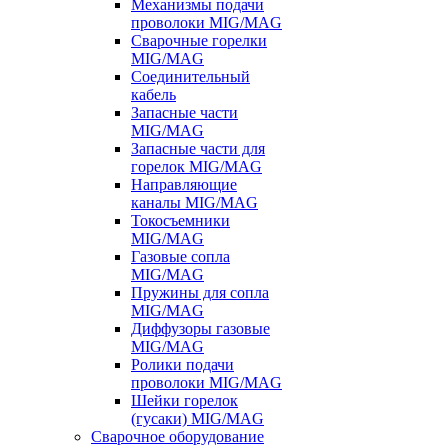
Механизмы подачи
проволоки MIG/MAG
Сварочные горелки
MIG/MAG
Соединительный
кабель
Запасные части
MIG/MAG
Запасные части для
горелок MIG/MAG
Направляющие
каналы MIG/MAG
Токосъемники
MIG/MAG
Газовые сопла
MIG/MAG
Пружины для сопла
MIG/MAG
Диффузоры газовые
MIG/MAG
Ролики подачи
проволоки MIG/MAG
Шейки горелок
(гусаки) MIG/MAG
Сварочное оборудование