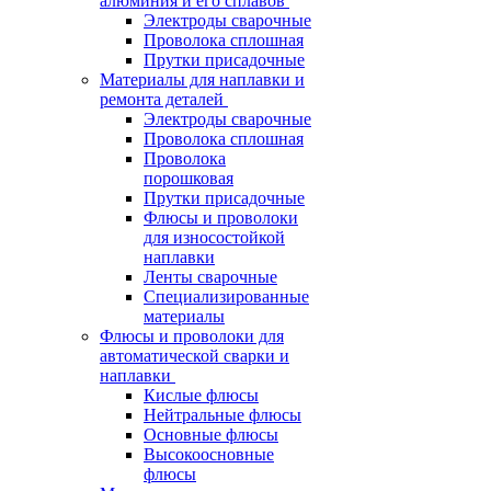
алюминия и его сплавов
Электроды сварочные
Проволока сплошная
Прутки присадочные
Материалы для наплавки и
ремонта деталей
Электроды сварочные
Проволока сплошная
Проволока
порошковая
Прутки присадочные
Флюсы и проволоки
для износостойкой
наплавки
Ленты сварочные
Специализированные
материалы
Флюсы и проволоки для
автоматической сварки и
наплавки
Кислые флюсы
Нейтральные флюсы
Основные флюсы
Высокоосновные
флюсы