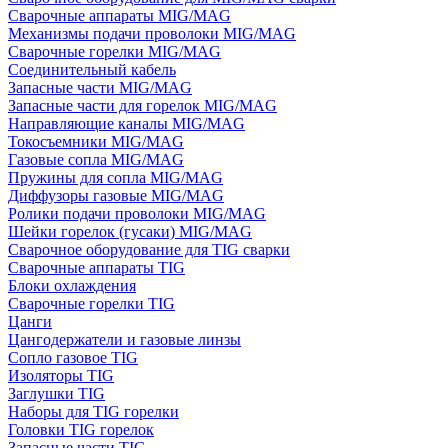
Сварочные аппараты MIG/MAG
Механизмы подачи проволоки MIG/MAG
Сварочные горелки MIG/MAG
Соединительный кабель
Запасные части MIG/MAG
Запасные части для горелок MIG/MAG
Направляющие каналы MIG/MAG
Токосъемники MIG/MAG
Газовые сопла MIG/MAG
Пружины для сопла MIG/MAG
Диффузоры газовые MIG/MAG
Ролики подачи проволоки MIG/MAG
Шейки горелок (гусаки) MIG/MAG
Сварочное оборудование для TIG сварки
Сварочные аппараты TIG
Блоки охлаждения
Сварочные горелки TIG
Цанги
Цангодержатели и газовые линзы
Сопло газовое TIG
Изоляторы TIG
Заглушки TIG
Наборы для TIG горелки
Головки TIG горелок
Запасные части TIG