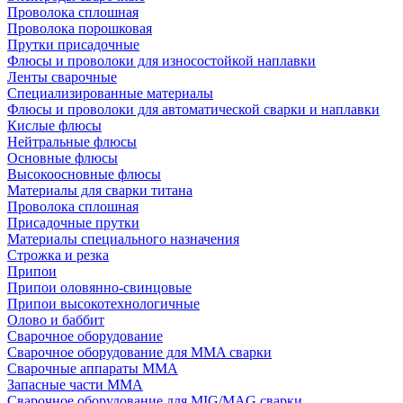
Проволока сплошная
Проволока порошковая
Прутки присадочные
Флюсы и проволоки для износостойкой наплавки
Ленты сварочные
Специализированные материалы
Флюсы и проволоки для автоматической сварки и наплавки
Кислые флюсы
Нейтральные флюсы
Основные флюсы
Высокоосновные флюсы
Материалы для сварки титана
Проволока сплошная
Присадочные прутки
Материалы специального назначения
Строжка и резка
Припои
Припои оловянно-свинцовые
Припои высокотехнологичные
Олово и баббит
Сварочное оборудование
Сварочное оборудование для MMA сварки
Сварочные аппараты MMA
Запасные части MMA
Сварочное оборудование для MIG/MAG сварки