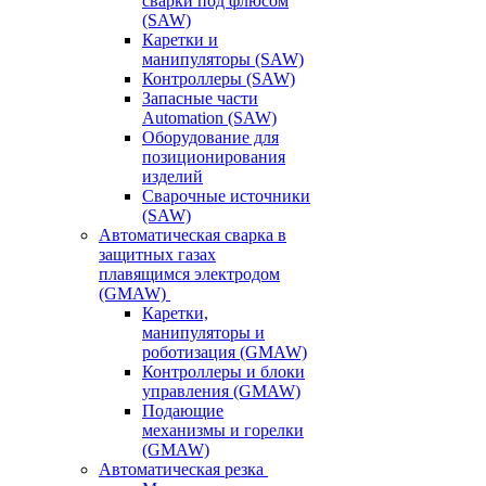
сварки под флюсом
(SAW)
Каретки и
манипуляторы (SAW)
Контроллеры (SAW)
Запасные части
Automation (SAW)
Оборудование для
позиционирования
изделий
Сварочные источники
(SAW)
Автоматическая сварка в
защитных газах
плавящимся электродом
(GMAW)
Каретки,
манипуляторы и
роботизация (GMAW)
Контроллеры и блоки
управления (GMAW)
Подающие
механизмы и горелки
(GMAW)
Автоматическая резка