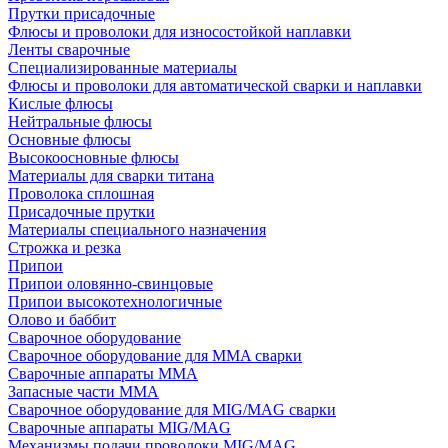
Прутки присадочные
Флюсы и проволоки для износостойкой наплавки
Ленты сварочные
Специализированные материалы
Флюсы и проволоки для автоматической сварки и наплавки
Кислые флюсы
Нейтральные флюсы
Основные флюсы
Высокоосновные флюсы
Материалы для сварки титана
Проволока сплошная
Присадочные прутки
Материалы специального назначения
Строжка и резка
Припои
Припои оловянно-свинцовые
Припои высокотехнологичные
Олово и баббит
Сварочное оборудование
Сварочное оборудование для MMA сварки
Сварочные аппараты MMA
Запасные части MMA
Сварочное оборудование для MIG/MAG сварки
Сварочные аппараты MIG/MAG
Механизмы подачи проволоки MIG/MAG