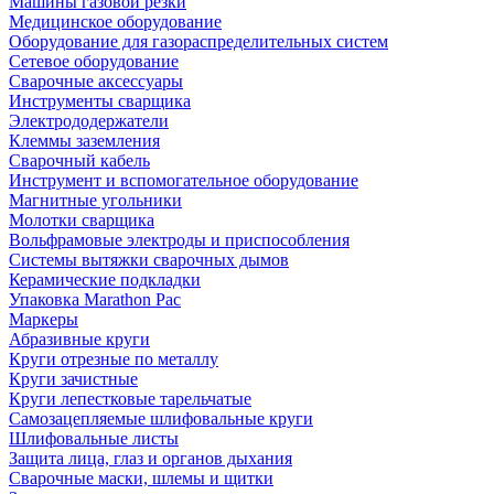
Машины газовой резки
Медицинское оборудование
Оборудование для газораспределительных систем
Сетевое оборудование
Сварочные аксессуары
Инструменты сварщика
Электрододержатели
Клеммы заземления
Сварочный кабель
Инструмент и вспомогательное оборудование
Магнитные угольники
Молотки сварщика
Вольфрамовые электроды и приспособления
Системы вытяжки сварочных дымов
Керамические подкладки
Упаковка Marathon Pac
Маркеры
Абразивные круги
Круги отрезные по металлу
Круги зачистные
Круги лепестковые тарельчатые
Самозацепляемые шлифовальные круги
Шлифовальные листы
Защита лица, глаз и органов дыхания
Сварочные маски, шлемы и щитки