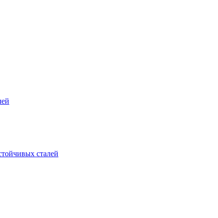
лей
стойчивых сталей