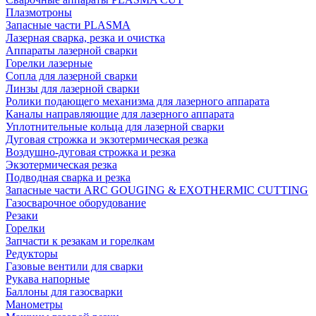
Плазмотроны
Запасные части PLASMA
Лазерная сварка, резка и очистка
Аппараты лазерной сварки
Горелки лазерные
Сопла для лазерной сварки
Линзы для лазерной сварки
Ролики подающего механизма для лазерного аппарата
Каналы направляющие для лазерного аппарата
Уплотнительные кольца для лазерной сварки
Дуговая строжка и экзотермическая резка
Воздушно-дуговая строжка и резка
Экзотермическая резка
Подводная сварка и резка
Запасные части ARC GOUGING & EXOTHERMIC CUTTING
Газосварочное оборудование
Резаки
Горелки
Запчасти к резакам и горелкам
Редукторы
Газовые вентили для сварки
Рукава напорные
Баллоны для газосварки
Манометры