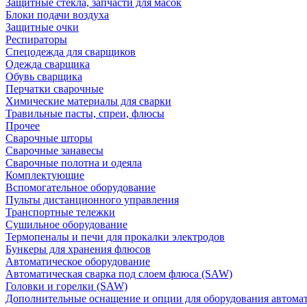
Защитные стекла, запчасти для масок
Блоки подачи воздуха
Защитные очки
Респираторы
Спецодежда для сварщиков
Одежда сварщика
Обувь сварщика
Перчатки сварочные
Химические материалы для сварки
Травильные пасты, спреи, флюсы
Прочее
Сварочные шторы
Сварочные занавесы
Сварочные полотна и одеяла
Комплектующие
Вспомогательное оборудование
Пульты дистанционного управления
Транспортные тележки
Сушильное оборудование
Термопеналы и печи для прокалки электродов
Бункеры для хранения флюсов
Автоматическое оборудование
Автоматическая сварка под слоем флюса (SAW)
Головки и горелки (SAW)
Дополнительные оснащение и опции для оборудования автома