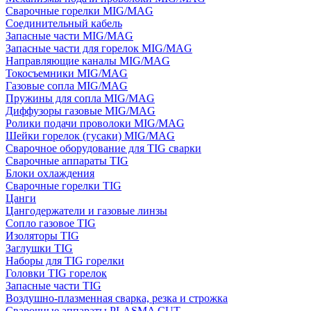
Сварочные горелки MIG/MAG
Соединительный кабель
Запасные части MIG/MAG
Запасные части для горелок MIG/MAG
Направляющие каналы MIG/MAG
Токосъемники MIG/MAG
Газовые сопла MIG/MAG
Пружины для сопла MIG/MAG
Диффузоры газовые MIG/MAG
Ролики подачи проволоки MIG/MAG
Шейки горелок (гусаки) MIG/MAG
Сварочное оборудование для TIG сварки
Сварочные аппараты TIG
Блоки охлаждения
Сварочные горелки TIG
Цанги
Цангодержатели и газовые линзы
Сопло газовое TIG
Изоляторы TIG
Заглушки TIG
Наборы для TIG горелки
Головки TIG горелок
Запасные части TIG
Воздушно-плазменная сварка, резка и строжка
Сварочные аппараты PLASMA CUT