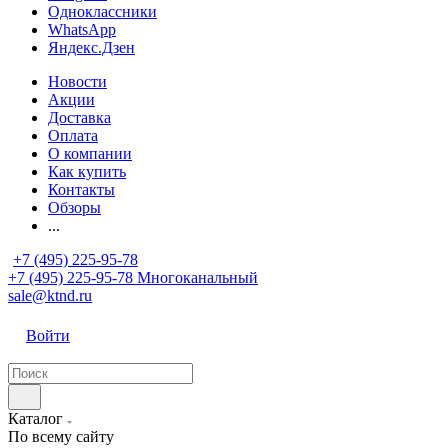
Одноклассники
WhatsApp
Яндекс.Дзен
Новости
Акции
Доставка
Оплата
О компании
Как купить
Контакты
Обзоры
...
+7 (495) 225-95-78
+7 (495) 225-95-78
Многоканальный
sale@ktnd.ru
Войти
Каталог
По всему сайту