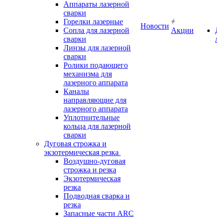
Аппараты лазерной
сварки
Горелки лазерные
Новости
Сопла для лазерной
Акции
сварки
Линзы для лазерной
сварки
Ролики подающего
механизма для
лазерного аппарата
Каналы
направляющие для
лазерного аппарата
Уплотнительные
кольца для лазерной
сварки
Дуговая строжка и
экзотермическая резка
Воздушно-дуговая
строжка и резка
Экзотермическая
резка
Подводная сварка и
резка
Запасные части ARC