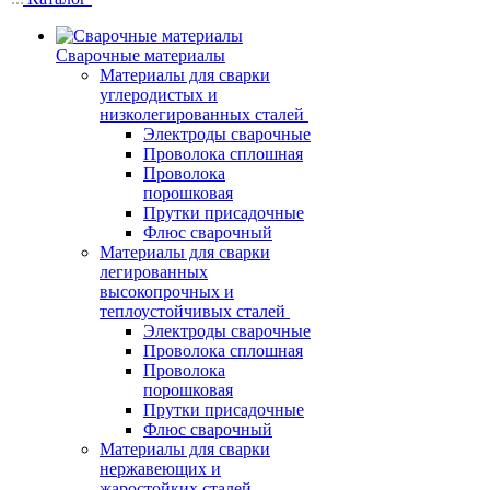
Сварочные материалы
Материалы для сварки
углеродистых и
низколегированных сталей
Электроды сварочные
Проволока сплошная
Проволока
порошковая
Прутки присадочные
Флюс сварочный
Материалы для сварки
легированных
высокопрочных и
теплоустойчивых сталей
Электроды сварочные
Проволока сплошная
Проволока
порошковая
Прутки присадочные
Флюс сварочный
Материалы для сварки
нержавеющих и
жаростойких сталей