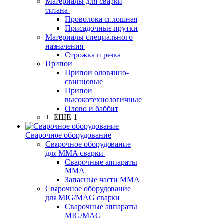
Материалы для сварки
титана
Проволока сплошная
Присадочные прутки
Материалы специального
назначения
Строжка и резка
Припои
Припои оловянно-
свинцовые
Припои
высокотехнологичные
Олово и баббит
+ ЕЩЕ 1
Сварочное оборудование
Сварочное оборудование
для MMA сварки
Сварочные аппараты
MMA
Запасные части MMA
Сварочное оборудование
для MIG/MAG сварки
Сварочные аппараты
MIG/MAG