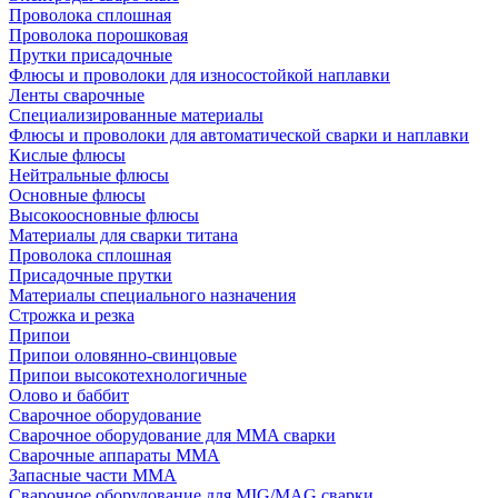
Проволока сплошная
Проволока порошковая
Прутки присадочные
Флюсы и проволоки для износостойкой наплавки
Ленты сварочные
Специализированные материалы
Флюсы и проволоки для автоматической сварки и наплавки
Кислые флюсы
Нейтральные флюсы
Основные флюсы
Высокоосновные флюсы
Материалы для сварки титана
Проволока сплошная
Присадочные прутки
Материалы специального назначения
Строжка и резка
Припои
Припои оловянно-свинцовые
Припои высокотехнологичные
Олово и баббит
Сварочное оборудование
Сварочное оборудование для MMA сварки
Сварочные аппараты MMA
Запасные части MMA
Сварочное оборудование для MIG/MAG сварки