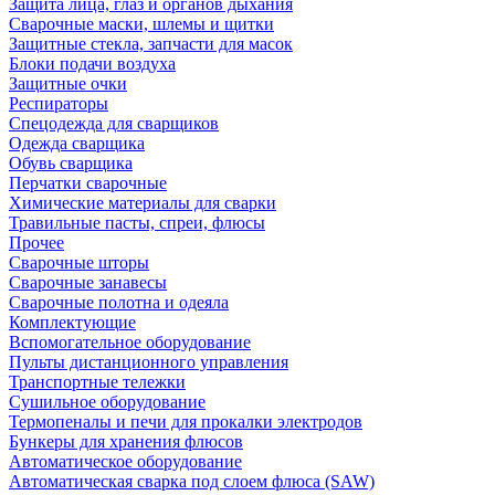
Защита лица, глаз и органов дыхания
Сварочные маски, шлемы и щитки
Защитные стекла, запчасти для масок
Блоки подачи воздуха
Защитные очки
Респираторы
Спецодежда для сварщиков
Одежда сварщика
Обувь сварщика
Перчатки сварочные
Химические материалы для сварки
Травильные пасты, спреи, флюсы
Прочее
Сварочные шторы
Сварочные занавесы
Сварочные полотна и одеяла
Комплектующие
Вспомогательное оборудование
Пульты дистанционного управления
Транспортные тележки
Сушильное оборудование
Термопеналы и печи для прокалки электродов
Бункеры для хранения флюсов
Автоматическое оборудование
Автоматическая сварка под слоем флюса (SAW)