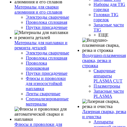
Наборы для TIG
Материалы для сварки
горелки
алюминия и его сплавов
Головки TIG
Электроды сварочные
горелок
Проволока сплошная
Запасные части
Прутки присадочные
TIG
+ ЕЩЕ
Материалы для наплавки и
ремонта деталей
Электроды сварочные
Воздушно-плазменная
Проволока сплошная
сварка, резка и
Проволока
строжка
порошковая
Сварочные
Прутки присадочные
аппараты
Флюсы и проволоки
PLASMA CUT
для износостойкой
Плазмотроны
наплавки
Запасные части
Ленты сварочные
PLASMA
Специализированные
материалы
Лазерная сварка, резка
и очистка
Аппараты
Флюсы и проволоки для
лазерной сварки