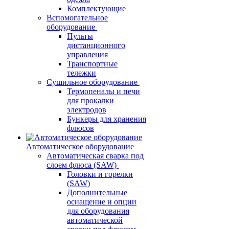
Комплектующие
Вспомогательное
оборудование
Пульты
дистанционного
управления
Транспортные
тележки
Сушильное оборудование
Термопеналы и печи
для прокалки
электродов
Бункеры для хранения
флюсов
Автоматическое оборудование
Автоматическая сварка под
слоем флюса (SAW)
Головки и горелки
(SAW)
Дополнительные
оснащение и опции
для оборудования
автоматической