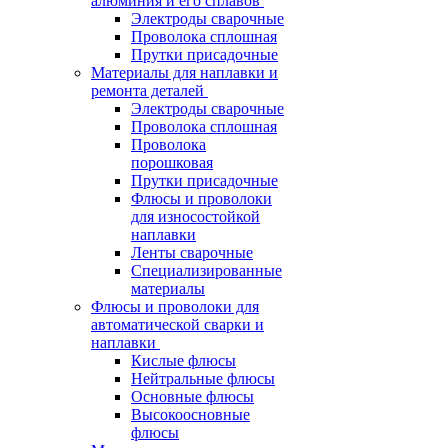
алюминия и его сплавов
Электроды сварочные
Проволока сплошная
Прутки присадочные
Материалы для наплавки и
ремонта деталей
Электроды сварочные
Проволока сплошная
Проволока
порошковая
Прутки присадочные
Флюсы и проволоки
для износостойкой
наплавки
Ленты сварочные
Специализированные
материалы
Флюсы и проволоки для
автоматической сварки и
наплавки
Кислые флюсы
Нейтральные флюсы
Основные флюсы
Высокоосновные
флюсы