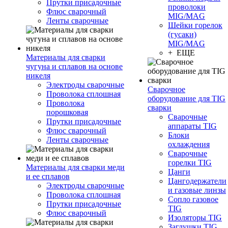
Прутки присадочные
проволоки
Флюс сварочный
MIG/MAG
Ленты сварочные
Шейки горелок
(гусаки)
MIG/MAG
+ ЕЩЕ
Материалы для сварки
чугуна и сплавов на основе
никеля
Электроды сварочные
Сварочное
Проволока сплошная
оборудование для TIG
Проволока
сварки
порошковая
Сварочные
Прутки присадочные
аппараты TIG
Флюс сварочный
Блоки
Ленты сварочные
охлаждения
Сварочные
горелки TIG
Материалы для сварки меди
Цанги
и ее сплавов
Цангодержатели
Электроды сварочные
и газовые линзы
Проволока сплошная
Сопло газовое
Прутки присадочные
TIG
Флюс сварочный
Изоляторы TIG
Заглушки TIG