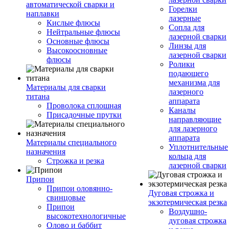
автоматической сварки и
Горелки
наплавки
лазерные
Кислые флюсы
Сопла для
Нейтральные флюсы
лазерной сварки
Основные флюсы
Линзы для
Высокоосновные
лазерной сварки
флюсы
Ролики
подающего
механизма для
Материалы для сварки
лазерного
титана
аппарата
Проволока сплошная
Каналы
Присадочные прутки
направляющие
для лазерного
аппарата
Материалы специального
Уплотнительные
назначения
кольца для
Строжка и резка
лазерной сварки
Припои
Припои оловянно-
Дуговая строжка и
свинцовые
экзотермическая резка
Припои
Воздушно-
высокотехнологичные
дуговая строжка
Олово и баббит