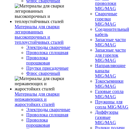
Флюс сварочный
проволоки
MIG/MAG
Сварочные
горелки
MIG/MAG
Материалы для сварки
Соединительны
легированных
кабель
высокопрочных и
Запасные части
теплоустойчивых сталей
MIG/MAG
Электроды сварочные
Запасные части
Проволока сплошная
для горелок
Проволока
MIG/MAG
порошковая
Направляющие
Прутки присадочные
каналы
Флюс сварочный
MIG/MAG
Токосъемники
MIG/MAG
Газовые сопла
Материалы для сварки
MIG/MAG
нержавеющих и
Пружины для
жаростойких сталей
сопла MIG/MAG
Электроды сварочные
Диффузоры
Проволока сплошная
газовые
Проволока
MIG/MAG
порошковая
Ролики подачи