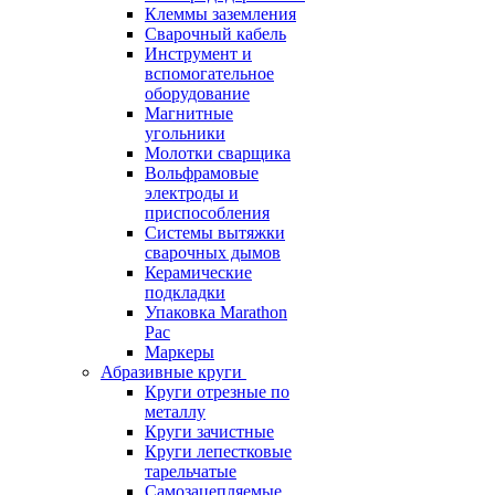
Клеммы заземления
Сварочный кабель
Инструмент и
вспомогательное
оборудование
Магнитные
угольники
Молотки сварщика
Вольфрамовые
электроды и
приспособления
Системы вытяжки
сварочных дымов
Керамические
подкладки
Упаковка Marathon
Pac
Маркеры
Абразивные круги
Круги отрезные по
металлу
Круги зачистные
Круги лепестковые
тарельчатые
Самозацепляемые