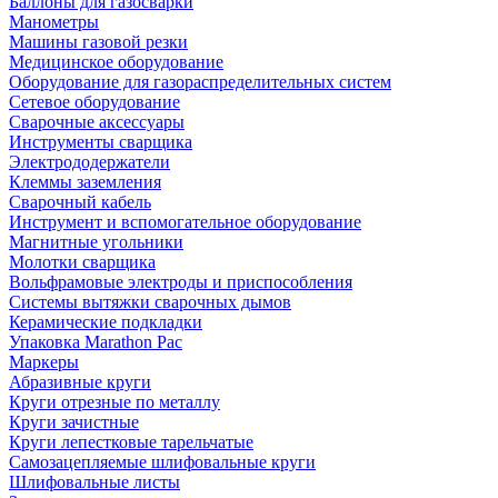
Баллоны для газосварки
Манометры
Машины газовой резки
Медицинское оборудование
Оборудование для газораспределительных систем
Сетевое оборудование
Сварочные аксессуары
Инструменты сварщика
Электрододержатели
Клеммы заземления
Сварочный кабель
Инструмент и вспомогательное оборудование
Магнитные угольники
Молотки сварщика
Вольфрамовые электроды и приспособления
Системы вытяжки сварочных дымов
Керамические подкладки
Упаковка Marathon Pac
Маркеры
Абразивные круги
Круги отрезные по металлу
Круги зачистные
Круги лепестковые тарельчатые
Самозацепляемые шлифовальные круги
Шлифовальные листы