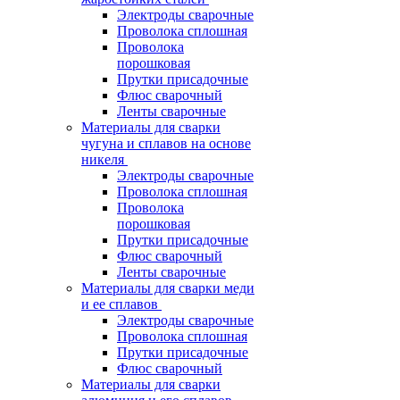
Электроды сварочные
Проволока сплошная
Проволока
порошковая
Прутки присадочные
Флюс сварочный
Ленты сварочные
Материалы для сварки
чугуна и сплавов на основе
никеля
Электроды сварочные
Проволока сплошная
Проволока
порошковая
Прутки присадочные
Флюс сварочный
Ленты сварочные
Материалы для сварки меди
и ее сплавов
Электроды сварочные
Проволока сплошная
Прутки присадочные
Флюс сварочный
Материалы для сварки