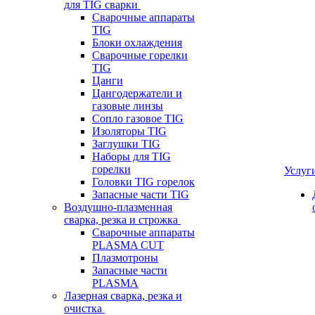
для TIG сварки
Сварочные аппараты
TIG
Блоки охлаждения
Сварочные горелки
TIG
Цанги
Цангодержатели и
газовые линзы
Сопло газовое TIG
Изоляторы TIG
Заглушки TIG
Наборы для TIG
горелки
Услуг
Головки TIG горелок
Запасные части TIG
Воздушно-плазменная
сварка, резка и строжка
Сварочные аппараты
PLASMA CUT
Плазмотроны
Запасные части
PLASMA
Лазерная сварка, резка и
очистка