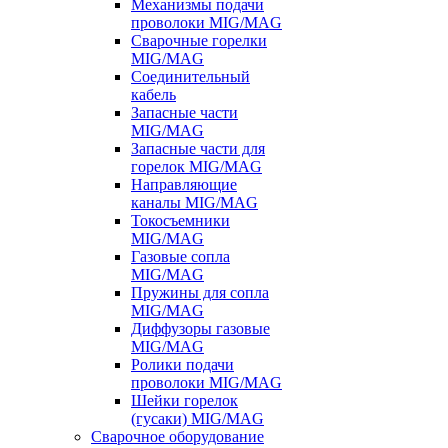
Механизмы подачи
проволоки MIG/MAG
Сварочные горелки
MIG/MAG
Соединительный
кабель
Запасные части
MIG/MAG
Запасные части для
горелок MIG/MAG
Направляющие
каналы MIG/MAG
Токосъемники
MIG/MAG
Газовые сопла
MIG/MAG
Пружины для сопла
MIG/MAG
Диффузоры газовые
MIG/MAG
Ролики подачи
проволоки MIG/MAG
Шейки горелок
(гусаки) MIG/MAG
Сварочное оборудование