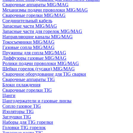
Сварочные аппараты MIG/MAG
Механизмы подачи проволоки MIG/MAG
Сварочные горелки MIG/MAG
Соединительный кабель
Запасные части MIG/MAG
Запасные части для горелок MIG/MAG
Направляющие каналы MIG/MAG
Токосъемники MIG/MAG
Газовые сопла MIG/MAG
Пружины для сопла MIG/MAG
Диффузоры газовые MIG/MAG
Ролики подачи проволоки MIG/MAG
Шейки горелок (гусаки) MIG/MAG
Сварочное оборудование для TIG сварки
Сварочные аппараты TIG
Блоки охлаждения
Сварочные горелки TIG
Цанги
Цангодержатели и газовые линзы
Сопло газовое TIG
Изоляторы TIG
Заглушки TIG
Наборы для TIG горелки
Головки TIG горелок
Запасные части TIG