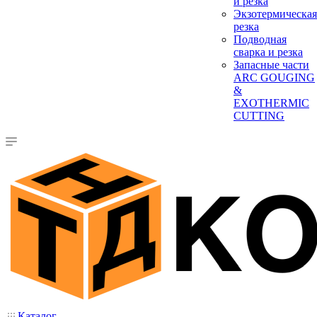
и резка
Экзотермическая
резка
Подводная
сварка и резка
Запасные части
ARC GOUGING
&
EXOTHERMIC
CUTTING
Каталог