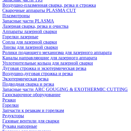
Воздушно-плазменная сварка, резка и строжка
Сварочные аппараты PLASMA CUT
Плазмотроны
Запасные части PLASMA
Лазерная сварка, резка и очистка
Аппараты лазерной сварки
Горелки лазерные
Сопла для лазерной сварки
Линзы для лазерной сварки
Ролики подающего механизма для лазерного аппарата
Каналы направляющие для лазерного аппарата
Уплотнительные кольца для лазерной сварки
Дуговая строжка и экзотермическая резка
Воздушно-дуговая строжка и резка
Экзотермическая резка
Подводная сварка и резка
Запасные части ARC GOUGING & EXOTHERMIC CUTTING
Газосварочное оборудование
Резаки
Горелки
Запчасти к резакам и горелкам
Редукторы
Газовые вентили для сварки
Рукава напорные