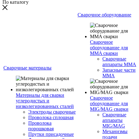
По каталогу
Сварочное оборудование
Сварочное
оборудование для
MMA сварки
Сварочные
аппараты MMA
Сварочные материалы
Запасные части
MMA
Материалы для сварки
Сварочное
углеродистых и
оборудование для
низколегированных сталей
MIG/MAG сварки
Электроды сварочные
Сварочные
Проволока сплошная
аппараты
Проволока
MIG/MAG
порошковая
Механизмы
Прутки присадочные
подачи