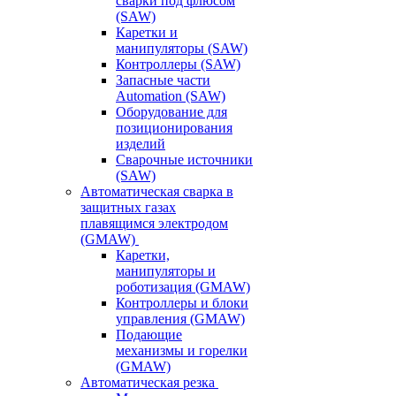
сварки под флюсом
(SAW)
Каретки и
манипуляторы (SAW)
Контроллеры (SAW)
Запасные части
Automation (SAW)
Оборудование для
позиционирования
изделий
Сварочные источники
(SAW)
Автоматическая сварка в
защитных газах
плавящимся электродом
(GMAW)
Каретки,
манипуляторы и
роботизация (GMAW)
Контроллеры и блоки
управления (GMAW)
Подающие
механизмы и горелки
(GMAW)
Автоматическая резка