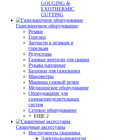
GOUGING &
EXOTHERMIC
CUTTING
Газосварочное оборудование
Резаки
Горелки
Запчасти к резакам и
горелкам
Редукторы
Газовые вентили для сварки
Рукава напорные
Баллоны для газосварки
Манометры
Машины газовой резки
Медицинское оборудование
Оборудование для
газораспределительных
систем
Сетевое оборудование
+ ЕЩЕ 2
Сварочные аксессуары
Инструменты сварщика
Электрододержатели