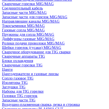
Сварочные горелки MIG/MAG
Соединительный кабель
Запасные части MIG/MAG
Запасные части для горелок MIG/MAG
Направляющие каналы MIG/MAG
Токосъемники MIG/MAG
Газовые сопла MIG/MAG
Пружины для сопла MIG/MAG
Диффузоры газовые MIG/MAG
Ролики подачи проволоки MIG/MAG
Шейки горелок (гусаки) MIG/MAG
Сварочное оборудование для TIG сварки
Сварочные аппараты TIG
Блоки охлаждения
Сварочные горелки TIG
Цанги
Цангодержатели и газовые линзы
Сопло газовое TIG
Изоляторы TIG
Заглушки TIG
Наборы для TIG горелки
Головки TIG горелок
Запасные части TIG
Воздушно-плазменная сварка, резка и строжка
Сварочные аппараты PLASMA CUT