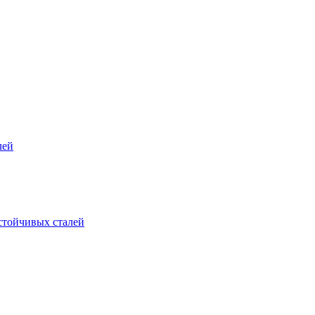
лей
стойчивых сталей