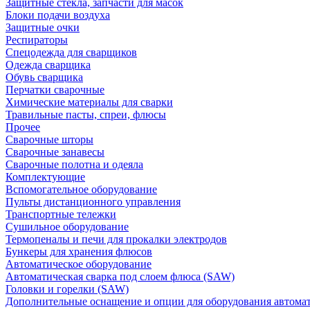
Защитные стекла, запчасти для масок
Блоки подачи воздуха
Защитные очки
Респираторы
Спецодежда для сварщиков
Одежда сварщика
Обувь сварщика
Перчатки сварочные
Химические материалы для сварки
Травильные пасты, спреи, флюсы
Прочее
Сварочные шторы
Сварочные занавесы
Сварочные полотна и одеяла
Комплектующие
Вспомогательное оборудование
Пульты дистанционного управления
Транспортные тележки
Сушильное оборудование
Термопеналы и печи для прокалки электродов
Бункеры для хранения флюсов
Автоматическое оборудование
Автоматическая сварка под слоем флюса (SAW)
Головки и горелки (SAW)
Дополнительные оснащение и опции для оборудования автома