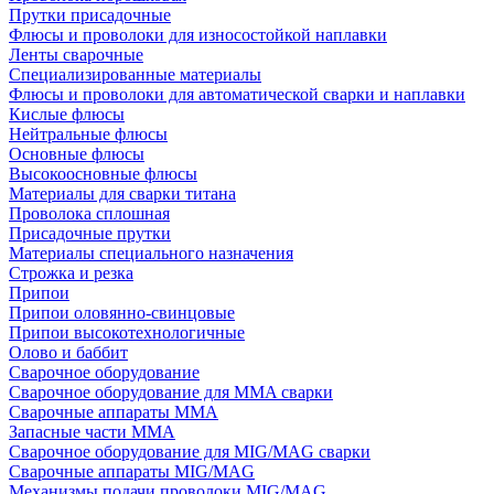
Прутки присадочные
Флюсы и проволоки для износостойкой наплавки
Ленты сварочные
Специализированные материалы
Флюсы и проволоки для автоматической сварки и наплавки
Кислые флюсы
Нейтральные флюсы
Основные флюсы
Высокоосновные флюсы
Материалы для сварки титана
Проволока сплошная
Присадочные прутки
Материалы специального назначения
Строжка и резка
Припои
Припои оловянно-свинцовые
Припои высокотехнологичные
Олово и баббит
Сварочное оборудование
Сварочное оборудование для MMA сварки
Сварочные аппараты MMA
Запасные части MMA
Сварочное оборудование для MIG/MAG сварки
Сварочные аппараты MIG/MAG
Механизмы подачи проволоки MIG/MAG