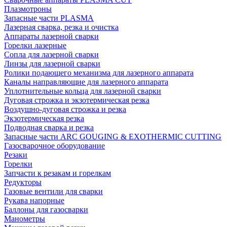
Плазмотроны
Запасные части PLASMA
Лазерная сварка, резка и очистка
Аппараты лазерной сварки
Горелки лазерные
Сопла для лазерной сварки
Линзы для лазерной сварки
Ролики подающего механизма для лазерного аппарата
Каналы направляющие для лазерного аппарата
Уплотнительные кольца для лазерной сварки
Дуговая строжка и экзотермическая резка
Воздушно-дуговая строжка и резка
Экзотермическая резка
Подводная сварка и резка
Запасные части ARC GOUGING & EXOTHERMIC CUTTING
Газосварочное оборудование
Резаки
Горелки
Запчасти к резакам и горелкам
Редукторы
Газовые вентили для сварки
Рукава напорные
Баллоны для газосварки
Манометры