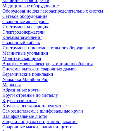
Машины газовой резки
Медицинское оборудование
Оборудование для газораспределительных систем
Сетевое оборудование
Сварочные аксессуары
Инструменты сварщика
Электрододержатели
Клеммы заземления
Сварочный кабель
Инструмент и вспомогательное оборудование
Магнитные угольники
Молотки сварщика
Вольфрамовые электроды и приспособления
Системы вытяжки сварочных дымов
Керамические подкладки
Упаковка Marathon Pac
Маркеры
Абразивные круги
Круги отрезные по металлу
Круги зачистные
Круги лепестковые тарельчатые
Самозацепляемые шлифовальные круги
Шлифовальные листы
Защита лица, глаз и органов дыхания
Сварочные маски, шлемы и щитки