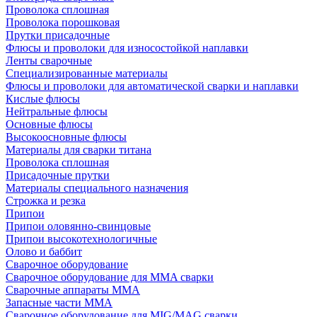
Проволока сплошная
Проволока порошковая
Прутки присадочные
Флюсы и проволоки для износостойкой наплавки
Ленты сварочные
Специализированные материалы
Флюсы и проволоки для автоматической сварки и наплавки
Кислые флюсы
Нейтральные флюсы
Основные флюсы
Высокоосновные флюсы
Материалы для сварки титана
Проволока сплошная
Присадочные прутки
Материалы специального назначения
Строжка и резка
Припои
Припои оловянно-свинцовые
Припои высокотехнологичные
Олово и баббит
Сварочное оборудование
Сварочное оборудование для MMA сварки
Сварочные аппараты MMA
Запасные части MMA
Сварочное оборудование для MIG/MAG сварки