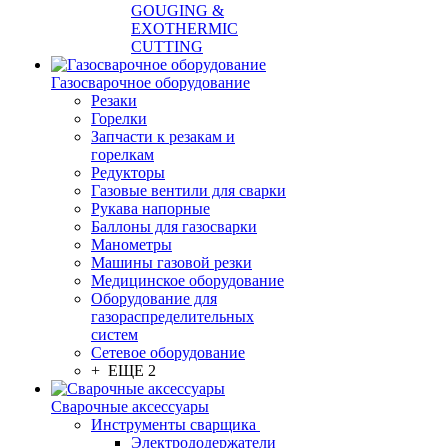
GOUGING &
EXOTHERMIC
CUTTING
Газосварочное оборудование
Резаки
Горелки
Запчасти к резакам и
горелкам
Редукторы
Газовые вентили для сварки
Рукава напорные
Баллоны для газосварки
Манометры
Машины газовой резки
Медицинское оборудование
Оборудование для
газораспределительных
систем
Сетевое оборудование
+ ЕЩЕ 2
Сварочные аксессуары
Инструменты сварщика
Электрододержатели