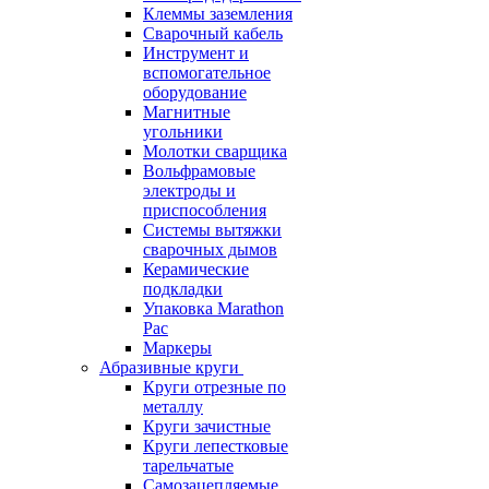
Клеммы заземления
Сварочный кабель
Инструмент и
вспомогательное
оборудование
Магнитные
угольники
Молотки сварщика
Вольфрамовые
электроды и
приспособления
Системы вытяжки
сварочных дымов
Керамические
подкладки
Упаковка Marathon
Pac
Маркеры
Абразивные круги
Круги отрезные по
металлу
Круги зачистные
Круги лепестковые
тарельчатые
Самозацепляемые