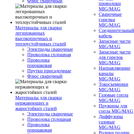
Флюс сварочный
проволоки
MIG/MAG
Сварочные
горелки
MIG/MAG
Материалы для сварки
Соединительны
легированных
кабель
высокопрочных и
Запасные части
теплоустойчивых сталей
MIG/MAG
Электроды сварочные
Запасные части
Проволока сплошная
для горелок
Проволока
MIG/MAG
порошковая
Направляющие
Прутки присадочные
каналы
Флюс сварочный
MIG/MAG
Токосъемники
MIG/MAG
Газовые сопла
Материалы для сварки
MIG/MAG
нержавеющих и
Пружины для
жаростойких сталей
сопла MIG/MAG
Электроды сварочные
Диффузоры
Проволока сплошная
газовые
Проволока
MIG/MAG
порошковая
Ролики подачи