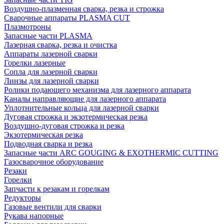
Воздушно-плазменная сварка, резка и строжка
Сварочные аппараты PLASMA CUT
Плазмотроны
Запасные части PLASMA
Лазерная сварка, резка и очистка
Аппараты лазерной сварки
Горелки лазерные
Сопла для лазерной сварки
Линзы для лазерной сварки
Ролики подающего механизма для лазерного аппарата
Каналы направляющие для лазерного аппарата
Уплотнительные кольца для лазерной сварки
Дуговая строжка и экзотермическая резка
Воздушно-дуговая строжка и резка
Экзотермическая резка
Подводная сварка и резка
Запасные части ARC GOUGING & EXOTHERMIC CUTTING
Газосварочное оборудование
Резаки
Горелки
Запчасти к резакам и горелкам
Редукторы
Газовые вентили для сварки
Рукава напорные