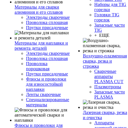
Наборы для TIG
Материалы для сварки
горелки
алюминия и его сплавов
Головки TIG
Электроды сварочные
горелок
Проволока сплошная
Запасные части
Прутки присадочные
TIG
+ ЕЩЕ
Материалы для наплавки и
ремонта деталей
Электроды сварочные
Воздушно-плазменная
Проволока сплошная
сварка, резка и
Проволока
строжка
порошковая
Сварочные
Прутки присадочные
аппараты
Флюсы и проволоки
PLASMA CUT
для износостойкой
Плазмотроны
наплавки
Запасные части
Ленты сварочные
PLASMA
Специализированные
материалы
Лазерная сварка, резка
и очистка
Аппараты
Флюсы и проволоки для
лазерной сварки