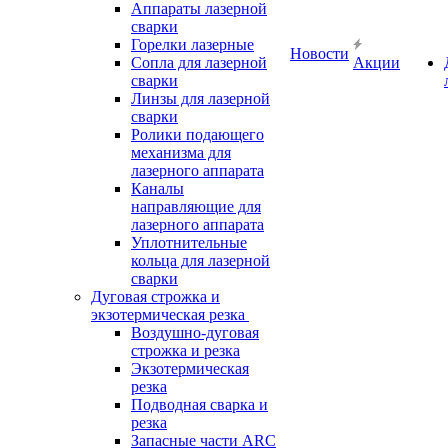
Аппараты лазерной
сварки
Горелки лазерные
Новости
Сопла для лазерной
Акции
сварки
Линзы для лазерной
сварки
Ролики подающего
механизма для
лазерного аппарата
Каналы
направляющие для
лазерного аппарата
Уплотнительные
кольца для лазерной
сварки
Дуговая строжка и
экзотермическая резка
Воздушно-дуговая
строжка и резка
Экзотермическая
резка
Подводная сварка и
резка
Запасные части ARC