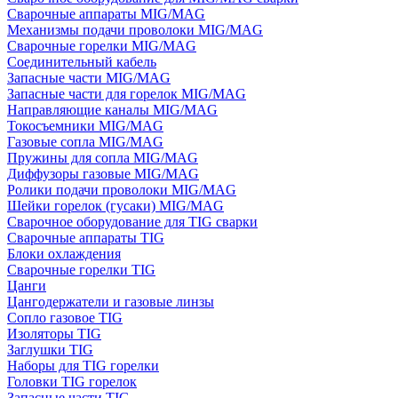
Сварочные аппараты MIG/MAG
Механизмы подачи проволоки MIG/MAG
Сварочные горелки MIG/MAG
Соединительный кабель
Запасные части MIG/MAG
Запасные части для горелок MIG/MAG
Направляющие каналы MIG/MAG
Токосъемники MIG/MAG
Газовые сопла MIG/MAG
Пружины для сопла MIG/MAG
Диффузоры газовые MIG/MAG
Ролики подачи проволоки MIG/MAG
Шейки горелок (гусаки) MIG/MAG
Сварочное оборудование для TIG сварки
Сварочные аппараты TIG
Блоки охлаждения
Сварочные горелки TIG
Цанги
Цангодержатели и газовые линзы
Сопло газовое TIG
Изоляторы TIG
Заглушки TIG
Наборы для TIG горелки
Головки TIG горелок
Запасные части TIG