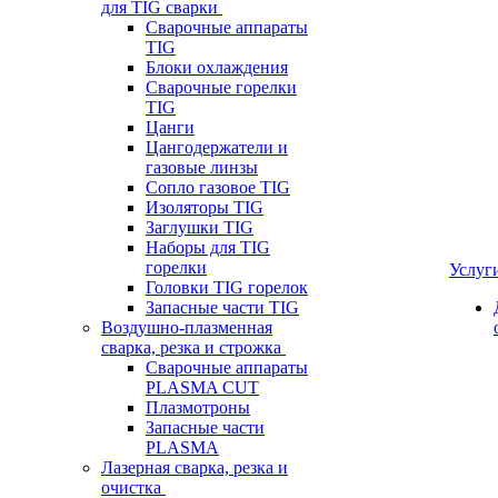
для TIG сварки
Сварочные аппараты
TIG
Блоки охлаждения
Сварочные горелки
TIG
Цанги
Цангодержатели и
газовые линзы
Сопло газовое TIG
Изоляторы TIG
Заглушки TIG
Наборы для TIG
горелки
Услуг
Головки TIG горелок
Запасные части TIG
Воздушно-плазменная
сварка, резка и строжка
Сварочные аппараты
PLASMA CUT
Плазмотроны
Запасные части
PLASMA
Лазерная сварка, резка и
очистка