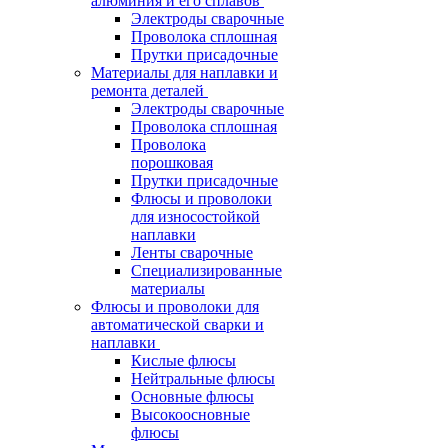
алюминия и его сплавов
Электроды сварочные
Проволока сплошная
Прутки присадочные
Материалы для наплавки и
ремонта деталей
Электроды сварочные
Проволока сплошная
Проволока
порошковая
Прутки присадочные
Флюсы и проволоки
для износостойкой
наплавки
Ленты сварочные
Специализированные
материалы
Флюсы и проволоки для
автоматической сварки и
наплавки
Кислые флюсы
Нейтральные флюсы
Основные флюсы
Высокоосновные
флюсы