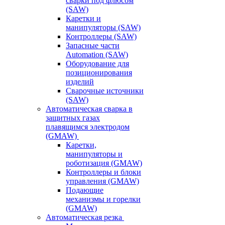
сварки под флюсом
(SAW)
Каретки и
манипуляторы (SAW)
Контроллеры (SAW)
Запасные части
Automation (SAW)
Оборудование для
позиционирования
изделий
Сварочные источники
(SAW)
Автоматическая сварка в
защитных газах
плавящимся электродом
(GMAW)
Каретки,
манипуляторы и
роботизация (GMAW)
Контроллеры и блоки
управления (GMAW)
Подающие
механизмы и горелки
(GMAW)
Автоматическая резка