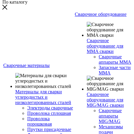
По каталогу
Сварочное оборудование
Сварочное
оборудование для
MMA сварки
Сварочные
аппараты MMA
Сварочные материалы
Запасные части
MMA
Материалы для сварки
Сварочное
углеродистых и
оборудование для
низколегированных сталей
MIG/MAG сварки
Электроды сварочные
Сварочные
Проволока сплошная
аппараты
Проволока
MIG/MAG
порошковая
Механизмы
Прутки присадочные
подачи