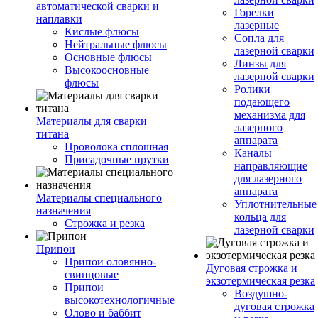
автоматической сварки и
Горелки
наплавки
лазерные
Кислые флюсы
Сопла для
Нейтральные флюсы
лазерной сварки
Основные флюсы
Линзы для
Высокоосновные
лазерной сварки
флюсы
Ролики
подающего
механизма для
Материалы для сварки
лазерного
титана
аппарата
Проволока сплошная
Каналы
Присадочные прутки
направляющие
для лазерного
аппарата
Материалы специального
Уплотнительные
назначения
кольца для
Строжка и резка
лазерной сварки
Припои
Припои оловянно-
Дуговая строжка и
свинцовые
экзотермическая резка
Припои
Воздушно-
высокотехнологичные
дуговая строжка
Олово и баббит