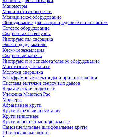
Баллоны для газосварки
Манометры
Машины газовой резки
Медицинское оборудование
Оборудование для газораспределительных систем
Сетевое оборудование
Сварочные аксессуары
Инструменты сварщика
Электрододержатели
Клеммы заземления
Сварочный кабель
Инструмент и вспомогательное оборудование
Магнитные угольники
Молотки сварщика
Вольфрамовые электроды и приспособления
Системы вытяжки сварочных дымов
Керамические подкладки
Упаковка Marathon Pac
Маркеры
Абразивные круги
Круги отрезные по металлу
Круги зачистные
Круги лепестковые тарельчатые
Самозацепляемые шлифовальные круги
Шлифовальные листы