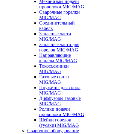
Механизмы подачи
проволоки MIG/MAG
Сварочные горелки
MIG/MAG
Соединительный
кабель
Запасные части
MIG/MAG
Запасные части для
горелок MIG/MAG
Направляющие
каналы MIG/MAG
Токосъемники
MIG/MAG
Газовые сопла
MIG/MAG
Пружины для сопла
MIG/MAG
Диффузоры газовые
MIG/MAG
Ролики подачи
проволоки MIG/MAG
Шейки горелок
(гусаки) MIG/MAG
Сварочное оборудование