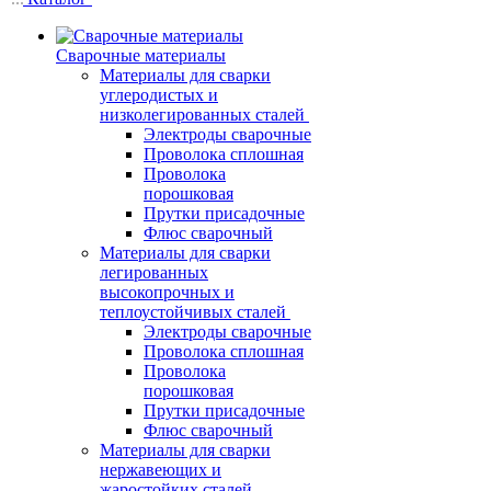
Сварочные материалы
Материалы для сварки
углеродистых и
низколегированных сталей
Электроды сварочные
Проволока сплошная
Проволока
порошковая
Прутки присадочные
Флюс сварочный
Материалы для сварки
легированных
высокопрочных и
теплоустойчивых сталей
Электроды сварочные
Проволока сплошная
Проволока
порошковая
Прутки присадочные
Флюс сварочный
Материалы для сварки
нержавеющих и
жаростойких сталей