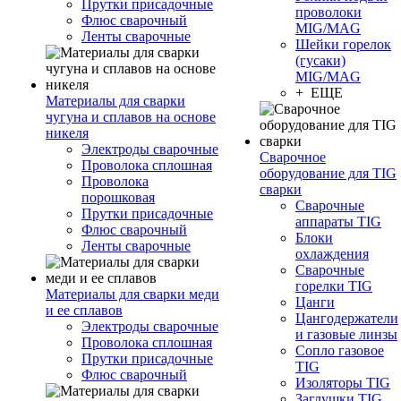
Прутки присадочные
проволоки
Флюс сварочный
MIG/MAG
Ленты сварочные
Шейки горелок
(гусаки)
MIG/MAG
+ ЕЩЕ
Материалы для сварки
чугуна и сплавов на основе
никеля
Электроды сварочные
Сварочное
Проволока сплошная
оборудование для TIG
Проволока
сварки
порошковая
Сварочные
Прутки присадочные
аппараты TIG
Флюс сварочный
Блоки
Ленты сварочные
охлаждения
Сварочные
горелки TIG
Материалы для сварки меди
Цанги
и ее сплавов
Цангодержатели
Электроды сварочные
и газовые линзы
Проволока сплошная
Сопло газовое
Прутки присадочные
TIG
Флюс сварочный
Изоляторы TIG
Заглушки TIG