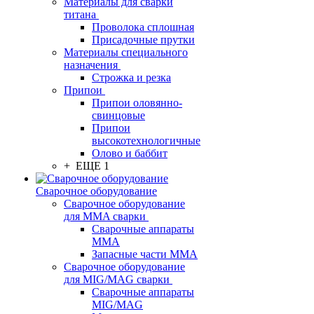
Материалы для сварки
титана
Проволока сплошная
Присадочные прутки
Материалы специального
назначения
Строжка и резка
Припои
Припои оловянно-
свинцовые
Припои
высокотехнологичные
Олово и баббит
+ ЕЩЕ 1
Сварочное оборудование
Сварочное оборудование
для MMA сварки
Сварочные аппараты
MMA
Запасные части MMA
Сварочное оборудование
для MIG/MAG сварки
Сварочные аппараты
MIG/MAG