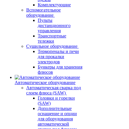
Комплектующие
Вспомогательное
оборудование
Пульты
дистанционного
управления
Транспортные
тележки
Сушильное оборудование
Термопеналы и печи
для прокалки
электродов
Бункеры для хранения
флюсов
Автоматическое оборудование
Автоматическая сварка под
слоем флюса (SAW)
Головки и горелки
(SAW)
Дополнительные
оснащение и опции
для оборудования
автоматической