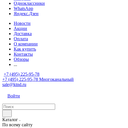
Одноклассники
WhatsApp
Яндекс.Дзен
Новости
Акции
Доставка
Оплата
О компании
Как купить
Контакты
Обзоры
...
+7 (495) 225-95-78
+7 (495) 225-95-78
Многоканальный
sale@ktnd.ru
Войти
Каталог
По всему сайту