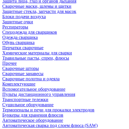
Защита лица, глаз и органов дыхания
Сварочные маски, шлемы и щитки
Защитные стекла, запчасти для масок
Блоки подачи воздуха
Защитные очки
Респираторы
Спецодежда для сварщиков
Одежда сварщика
Обувь сварщика
Перчатки сварочные
Химические материалы для сварки
Травильные пасты, спреи, флюсы
Прочее
Сварочные шторы
Сварочные занавесы
Сварочные полотна и одеяла
Комплектующие
Вспомогательное оборудование
Пульты дистанционного управления
Транспортные тележки
Сушильное оборудование
Термопеналы и печи для прокалки электродов
Бункеры для хранения флюсов
Автоматическое оборудование
Автоматическая сварка под слоем флюса (SAW)