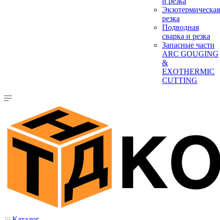
и резка
Экзотермическая
резка
Подводная
сварка и резка
Запасные части
ARC GOUGING
&
EXOTHERMIC
CUTTING
Каталог