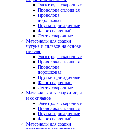
Электроды сварочные
Проволока сплошная
Проволока
порошковая
Прутки присадочные
Флюс сварочный
Ленты сварочные
Материалы для сварки
чугуна и сплавов на основе
никеля
Электроды сварочные
Проволока сплошная
Проволока
порошковая
Прутки присадочные
Флюс сварочный
Ленты сварочные
Материалы для сварки меди
и ее сплавов
Электроды сварочные
Проволока сплошная
Прутки присадочные
Флюс сварочный
Материалы для сварки