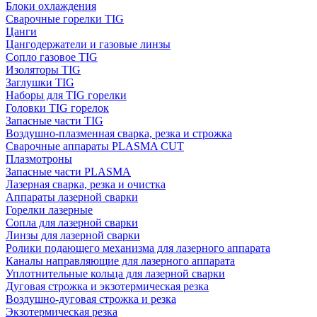
Блоки охлаждения
Сварочные горелки TIG
Цанги
Цангодержатели и газовые линзы
Сопло газовое TIG
Изоляторы TIG
Заглушки TIG
Наборы для TIG горелки
Головки TIG горелок
Запасные части TIG
Воздушно-плазменная сварка, резка и строжка
Сварочные аппараты PLASMA CUT
Плазмотроны
Запасные части PLASMA
Лазерная сварка, резка и очистка
Аппараты лазерной сварки
Горелки лазерные
Сопла для лазерной сварки
Линзы для лазерной сварки
Ролики подающего механизма для лазерного аппарата
Каналы направляющие для лазерного аппарата
Уплотнительные кольца для лазерной сварки
Дуговая строжка и экзотермическая резка
Воздушно-дуговая строжка и резка
Экзотермическая резка