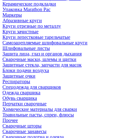
Керамические подкладки
Упаковка Marathon Pac
Маркеры
Абразивные круги
Круги отрезные по металлу
Круги зачистные
Круги лепестковые тарельчатые
Самозацепляемые шлифовальные круги
Шлифовальные листы
Защита лица, глаз и органов дыхания
Сварочные маски, шлемы и щитки
Защитные стекла, запчасти для масок
Блоки подачи воздуха
Защитные очки
Респираторы
Спецодежда для сварщиков
Одежда сварщика
Обувь сварщика
Перчатки сварочные
Химические материалы для сварки
Травильные пасты, спреи, флюсы
Прочее
Сварочные шторы
Сварочные занавесы
Сварочные полотна и одеяла