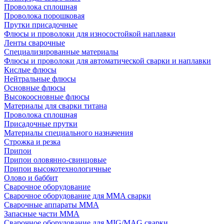
Проволока сплошная
Проволока порошковая
Прутки присадочные
Флюсы и проволоки для износостойкой наплавки
Ленты сварочные
Специализированные материалы
Флюсы и проволоки для автоматической сварки и наплавки
Кислые флюсы
Нейтральные флюсы
Основные флюсы
Высокоосновные флюсы
Материалы для сварки титана
Проволока сплошная
Присадочные прутки
Материалы специального назначения
Строжка и резка
Припои
Припои оловянно-свинцовые
Припои высокотехнологичные
Олово и баббит
Сварочное оборудование
Сварочное оборудование для MMA сварки
Сварочные аппараты MMA
Запасные части MMA
Сварочное оборудование для MIG/MAG сварки