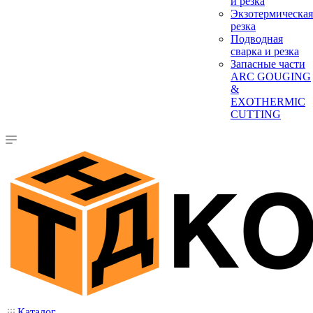
и резка
Экзотермическая
резка
Подводная
сварка и резка
Запасные части
ARC GOUGING
&
EXOTHERMIC
CUTTING
Каталог