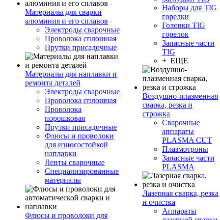
Наборы для TIG
Материалы для сварки
горелки
алюминия и его сплавов
Головки TIG
Электроды сварочные
горелок
Проволока сплошная
Запасные части
Прутки присадочные
TIG
+ ЕЩЕ
Материалы для наплавки и
ремонта деталей
Электроды сварочные
Воздушно-плазменная
Проволока сплошная
сварка, резка и
Проволока
строжка
порошковая
Сварочные
Прутки присадочные
аппараты
Флюсы и проволоки
PLASMA CUT
для износостойкой
Плазмотроны
наплавки
Запасные части
Ленты сварочные
PLASMA
Специализированные
материалы
Лазерная сварка, резка
и очистка
Аппараты
Флюсы и проволоки для
лазерной сварки