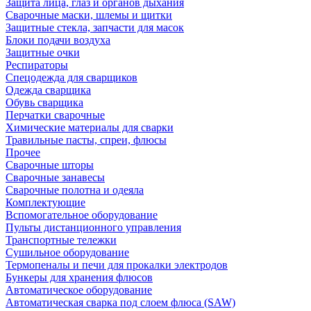
Защита лица, глаз и органов дыхания
Сварочные маски, шлемы и щитки
Защитные стекла, запчасти для масок
Блоки подачи воздуха
Защитные очки
Респираторы
Спецодежда для сварщиков
Одежда сварщика
Обувь сварщика
Перчатки сварочные
Химические материалы для сварки
Травильные пасты, спреи, флюсы
Прочее
Сварочные шторы
Сварочные занавесы
Сварочные полотна и одеяла
Комплектующие
Вспомогательное оборудование
Пульты дистанционного управления
Транспортные тележки
Сушильное оборудование
Термопеналы и печи для прокалки электродов
Бункеры для хранения флюсов
Автоматическое оборудование
Автоматическая сварка под слоем флюса (SAW)