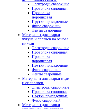
Электроды сварочные
Проволока сплошная
Проволока
порошковая
Прутки присадочные
Флюс сварочный
Ленты сварочные
Материалы для сварки
чугуна и сплавов на основе
никеля
Электроды сварочные
Проволока сплошная
Проволока
порошковая
Прутки присадочные
Флюс сварочный
Ленты сварочные
Материалы для сварки меди
и ее сплавов
Электроды сварочные
Проволока сплошная
Прутки присадочные
Флюс сварочный
Материалы для сварки