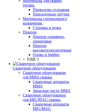
Материалы для сварки
титана
Проволока сплошная
Присадочные прутки
Материалы специального
назначения
Строжка и резка
Припои
Припои оловянно-
свинцовые
Припои
высокотехнологичные
Олово и баббит
+ ЕЩЕ 1
Сварочное оборудование
Сварочное оборудование
для MMA сварки
Сварочные аппараты
MMA
Запасные части MMA
Сварочное оборудование
для MIG/MAG сварки
Сварочные аппараты
MIG/MAG