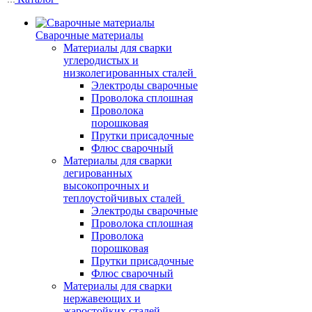
Сварочные материалы
Материалы для сварки
углеродистых и
низколегированных сталей
Электроды сварочные
Проволока сплошная
Проволока
порошковая
Прутки присадочные
Флюс сварочный
Материалы для сварки
легированных
высокопрочных и
теплоустойчивых сталей
Электроды сварочные
Проволока сплошная
Проволока
порошковая
Прутки присадочные
Флюс сварочный
Материалы для сварки
нержавеющих и
жаростойких сталей