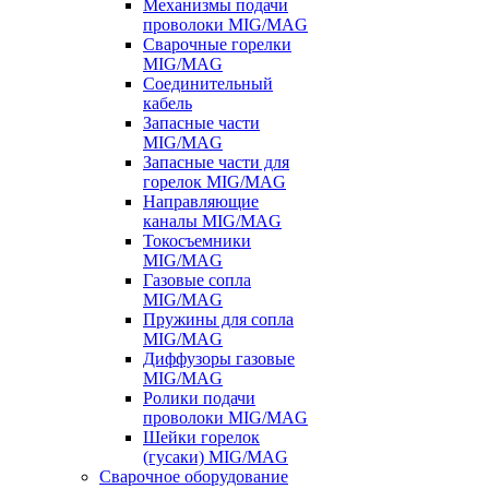
Механизмы подачи
проволоки MIG/MAG
Сварочные горелки
MIG/MAG
Соединительный
кабель
Запасные части
MIG/MAG
Запасные части для
горелок MIG/MAG
Направляющие
каналы MIG/MAG
Токосъемники
MIG/MAG
Газовые сопла
MIG/MAG
Пружины для сопла
MIG/MAG
Диффузоры газовые
MIG/MAG
Ролики подачи
проволоки MIG/MAG
Шейки горелок
(гусаки) MIG/MAG
Сварочное оборудование