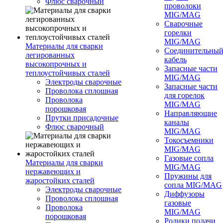
Флюс сварочный
проволоки
MIG/MAG
Сварочные
горелки
MIG/MAG
Материалы для сварки
Соединительны
легированных
кабель
высокопрочных и
Запасные части
теплоустойчивых сталей
MIG/MAG
Электроды сварочные
Запасные части
Проволока сплошная
для горелок
Проволока
MIG/MAG
порошковая
Направляющие
Прутки присадочные
каналы
Флюс сварочный
MIG/MAG
Токосъемники
MIG/MAG
Газовые сопла
Материалы для сварки
MIG/MAG
нержавеющих и
Пружины для
жаростойких сталей
сопла MIG/MAG
Электроды сварочные
Диффузоры
Проволока сплошная
газовые
Проволока
MIG/MAG
порошковая
Ролики подачи