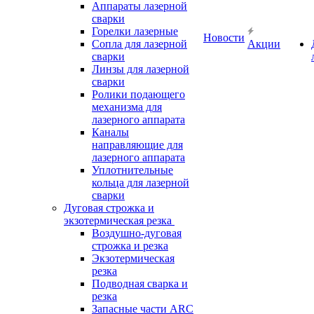
Аппараты лазерной
сварки
Горелки лазерные
Новости
Сопла для лазерной
Акции
сварки
Линзы для лазерной
сварки
Ролики подающего
механизма для
лазерного аппарата
Каналы
направляющие для
лазерного аппарата
Уплотнительные
кольца для лазерной
сварки
Дуговая строжка и
экзотермическая резка
Воздушно-дуговая
строжка и резка
Экзотермическая
резка
Подводная сварка и
резка
Запасные части ARC