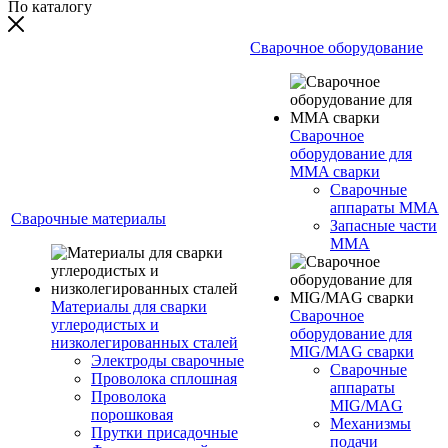
По каталогу
Сварочное оборудование
Сварочное
оборудование для
MMA сварки
Сварочные
аппараты MMA
Сварочные материалы
Запасные части
MMA
Материалы для сварки
Сварочное
углеродистых и
оборудование для
низколегированных сталей
MIG/MAG сварки
Электроды сварочные
Сварочные
Проволока сплошная
аппараты
Проволока
MIG/MAG
порошковая
Механизмы
Прутки присадочные
подачи