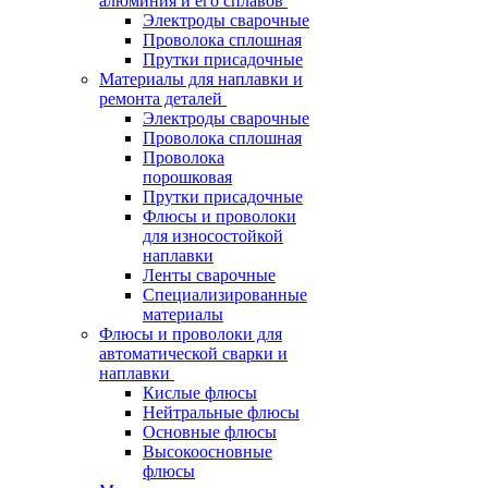
алюминия и его сплавов
Электроды сварочные
Проволока сплошная
Прутки присадочные
Материалы для наплавки и
ремонта деталей
Электроды сварочные
Проволока сплошная
Проволока
порошковая
Прутки присадочные
Флюсы и проволоки
для износостойкой
наплавки
Ленты сварочные
Специализированные
материалы
Флюсы и проволоки для
автоматической сварки и
наплавки
Кислые флюсы
Нейтральные флюсы
Основные флюсы
Высокоосновные
флюсы