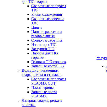
для TIG сварки
Сварочные аппараты
TIG
Блоки охлаждения
Сварочные горелки
TIG
Цанги
Цангодержатели и
газовые линзы
Сопло газовое TIG
Изоляторы TIG
Заглушки TIG
Наборы для TIG
горелки
Услуг
Головки TIG горелок
Запасные части TIG
Воздушно-плазменная
сварка, резка и строжка
Сварочные аппараты
PLASMA CUT
Плазмотроны
Запасные части
PLASMA
Лазерная сварка, резка и
очистка