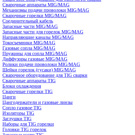
Сварочные аппараты MIG/MAG
Механизмы подачи проволоки MIG/MAG
Сварочные горелки MIG/MAG
Соединительный кабель
Запасные части MIG/MAG
Запасные части для горелок MIG/MAG
Направляющие каналы MIG/MAG
Токосъемники MIG/MAG
Газовые сопла MIG/MAG
Пружины для сопла MIG/MAG
Диффузоры газовые MIG/MAG
Ролики подачи проволоки MIG/MAG
Шейки горелок (гусаки) MIG/MAG
Сварочное оборудование для TIG сварки
Сварочные аппараты TIG
Блоки охлаждения
Сварочные горелки TIG
Цанги
Цангодержатели и газовые линзы
Сопло газовое TIG
Изоляторы TIG
Заглушки TIG
Наборы для TIG горелки
Головки TIG горелок
Запасные части TIG