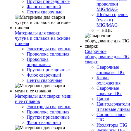
Прутки присадочные
проволоки
Флюс сварочный
MIG/MAG
Ленты сварочные
Шейки горелок
(гусаки)
MIG/MAG
+ ЕЩЕ
Материалы для сварки
чугуна и сплавов на основе
никеля
Электроды сварочные
Сварочное
Проволока сплошная
оборудование для TIG
Проволока
сварки
порошковая
Сварочные
Прутки присадочные
аппараты TIG
Флюс сварочный
Блоки
Ленты сварочные
охлаждения
Сварочные
горелки TIG
Материалы для сварки меди
Цанги
и ее сплавов
Цангодержатели
Электроды сварочные
и газовые линзы
Проволока сплошная
Сопло газовое
Прутки присадочные
TIG
Флюс сварочный
Изоляторы TIG
Заглушки TIG