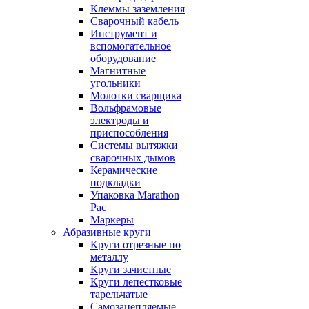
Клеммы заземления
Сварочный кабель
Инструмент и
вспомогательное
оборудование
Магнитные
угольники
Молотки сварщика
Вольфрамовые
электроды и
приспособления
Системы вытяжки
сварочных дымов
Керамические
подкладки
Упаковка Marathon
Pac
Маркеры
Абразивные круги
Круги отрезные по
металлу
Круги зачистные
Круги лепестковые
тарельчатые
Самозацепляемые