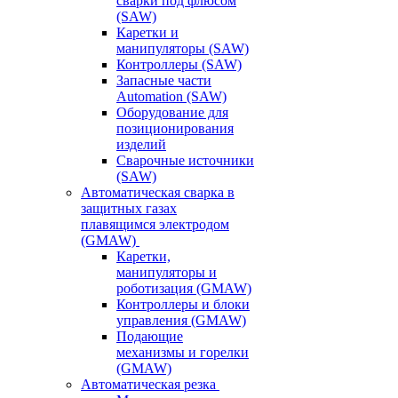
сварки под флюсом
(SAW)
Каретки и
манипуляторы (SAW)
Контроллеры (SAW)
Запасные части
Automation (SAW)
Оборудование для
позиционирования
изделий
Сварочные источники
(SAW)
Автоматическая сварка в
защитных газах
плавящимся электродом
(GMAW)
Каретки,
манипуляторы и
роботизация (GMAW)
Контроллеры и блоки
управления (GMAW)
Подающие
механизмы и горелки
(GMAW)
Автоматическая резка