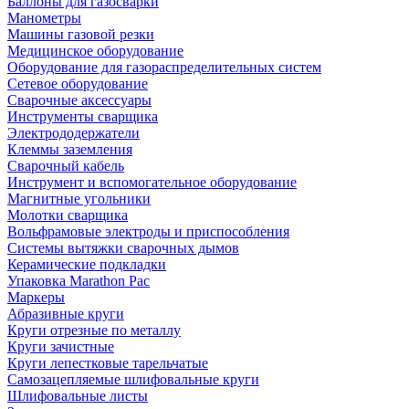
Баллоны для газосварки
Манометры
Машины газовой резки
Медицинское оборудование
Оборудование для газораспределительных систем
Сетевое оборудование
Сварочные аксессуары
Инструменты сварщика
Электрододержатели
Клеммы заземления
Сварочный кабель
Инструмент и вспомогательное оборудование
Магнитные угольники
Молотки сварщика
Вольфрамовые электроды и приспособления
Системы вытяжки сварочных дымов
Керамические подкладки
Упаковка Marathon Pac
Маркеры
Абразивные круги
Круги отрезные по металлу
Круги зачистные
Круги лепестковые тарельчатые
Самозацепляемые шлифовальные круги
Шлифовальные листы