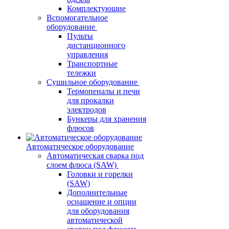
Комплектующие
Вспомогательное
оборудование
Пульты
дистанционного
управления
Транспортные
тележки
Сушильное оборудование
Термопеналы и печи
для прокалки
электродов
Бункеры для хранения
флюсов
Автоматическое оборудование
Автоматическая сварка под
слоем флюса (SAW)
Головки и горелки
(SAW)
Дополнительные
оснащение и опции
для оборудования
автоматической