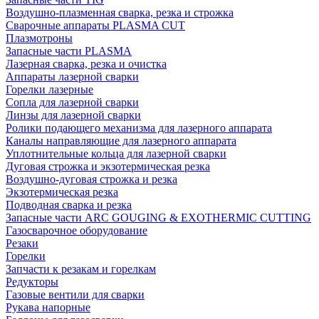
Воздушно-плазменная сварка, резка и строжка
Сварочные аппараты PLASMA CUT
Плазмотроны
Запасные части PLASMA
Лазерная сварка, резка и очистка
Аппараты лазерной сварки
Горелки лазерные
Сопла для лазерной сварки
Линзы для лазерной сварки
Ролики подающего механизма для лазерного аппарата
Каналы направляющие для лазерного аппарата
Уплотнительные кольца для лазерной сварки
Дуговая строжка и экзотермическая резка
Воздушно-дуговая строжка и резка
Экзотермическая резка
Подводная сварка и резка
Запасные части ARC GOUGING & EXOTHERMIC CUTTING
Газосварочное оборудование
Резаки
Горелки
Запчасти к резакам и горелкам
Редукторы
Газовые вентили для сварки
Рукава напорные