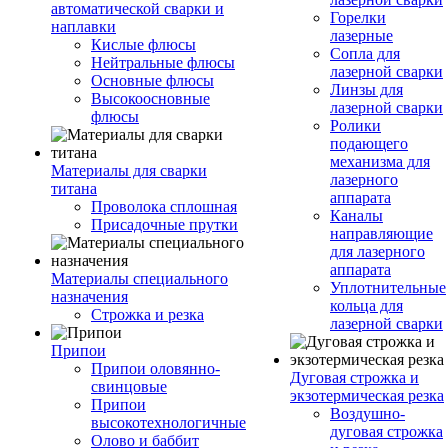
автоматической сварки и
Горелки
наплавки
лазерные
Кислые флюсы
Сопла для
Нейтральные флюсы
лазерной сварки
Основные флюсы
Линзы для
Высокоосновные
лазерной сварки
флюсы
Ролики
подающего
механизма для
Материалы для сварки
лазерного
титана
аппарата
Проволока сплошная
Каналы
Присадочные прутки
направляющие
для лазерного
аппарата
Материалы специального
Уплотнительные
назначения
кольца для
Строжка и резка
лазерной сварки
Припои
Припои оловянно-
Дуговая строжка и
свинцовые
экзотермическая резка
Припои
Воздушно-
высокотехнологичные
дуговая строжка
Олово и баббит