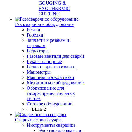
GOUGING &
EXOTHERMIC
CUTTING
Газосварочное оборудование
Резаки
Горелки
Запчасти к резакам и
горелкам
Редукторы
Газовые вентили для сварки
Рукава напорные
Баллоны для газосварки
Манометры
Машины газовой резки
Медицинское оборудование
Оборудование для
газораспределительных
систем
Сетевое оборудование
+ ЕЩЕ 2
Сварочные аксессуары
Инструменты сварщика
Электрододержатели