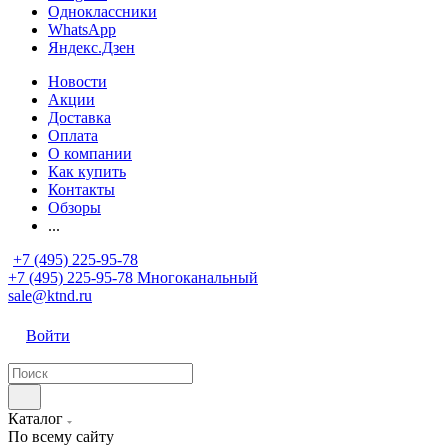
Одноклассники
WhatsApp
Яндекс.Дзен
Новости
Акции
Доставка
Оплата
О компании
Как купить
Контакты
Обзоры
...
+7 (495) 225-95-78
+7 (495) 225-95-78
Многоканальный
sale@ktnd.ru
Войти
Каталог
По всему сайту