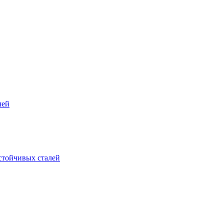
лей
стойчивых сталей