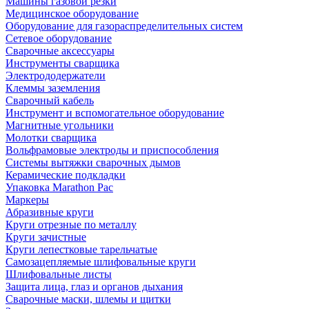
Машины газовой резки
Медицинское оборудование
Оборудование для газораспределительных систем
Сетевое оборудование
Сварочные аксессуары
Инструменты сварщика
Электрододержатели
Клеммы заземления
Сварочный кабель
Инструмент и вспомогательное оборудование
Магнитные угольники
Молотки сварщика
Вольфрамовые электроды и приспособления
Системы вытяжки сварочных дымов
Керамические подкладки
Упаковка Marathon Pac
Маркеры
Абразивные круги
Круги отрезные по металлу
Круги зачистные
Круги лепестковые тарельчатые
Самозацепляемые шлифовальные круги
Шлифовальные листы
Защита лица, глаз и органов дыхания
Сварочные маски, шлемы и щитки