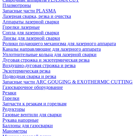
Плазмотроны
Запасные части PLASMA
Лазерная сварка, резка и очистка
Аппараты лазерной сварки
Горелки лазерные
Сопла для лазерной сварки
Линзы для лазерной сварки
Ролики подающего механизма для лазерного аппарата
Каналы направляющие для лазерного аппарата
Уплотнительные кольца для лазерной сварки
Дуговая строжка и экзотермическая резка
Воздушно-дуговая строжка и резка
Экзотермическая резка
Подводная сварка и резка
Запасные части ARC GOUGING & EXOTHERMIC CUTTING
Газосварочное оборудование
Резаки
Горелки
Запчасти к резакам и горелкам
Редукторы
Газовые вентили для сварки
Рукава напорные
Баллоны для газосварки
Манометры