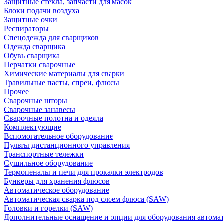
Защитные стекла, запчасти для масок
Блоки подачи воздуха
Защитные очки
Респираторы
Спецодежда для сварщиков
Одежда сварщика
Обувь сварщика
Перчатки сварочные
Химические материалы для сварки
Травильные пасты, спреи, флюсы
Прочее
Сварочные шторы
Сварочные занавесы
Сварочные полотна и одеяла
Комплектующие
Вспомогательное оборудование
Пульты дистанционного управления
Транспортные тележки
Сушильное оборудование
Термопеналы и печи для прокалки электродов
Бункеры для хранения флюсов
Автоматическое оборудование
Автоматическая сварка под слоем флюса (SAW)
Головки и горелки (SAW)
Дополнительные оснащение и опции для оборудования автома