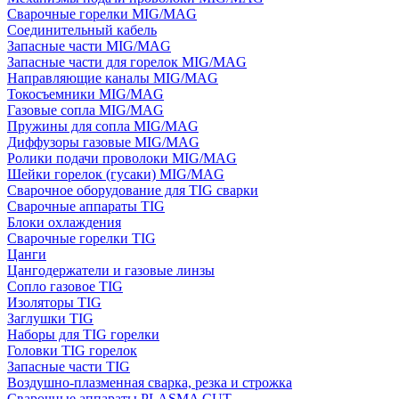
Сварочные горелки MIG/MAG
Соединительный кабель
Запасные части MIG/MAG
Запасные части для горелок MIG/MAG
Направляющие каналы MIG/MAG
Токосъемники MIG/MAG
Газовые сопла MIG/MAG
Пружины для сопла MIG/MAG
Диффузоры газовые MIG/MAG
Ролики подачи проволоки MIG/MAG
Шейки горелок (гусаки) MIG/MAG
Сварочное оборудование для TIG сварки
Сварочные аппараты TIG
Блоки охлаждения
Сварочные горелки TIG
Цанги
Цангодержатели и газовые линзы
Сопло газовое TIG
Изоляторы TIG
Заглушки TIG
Наборы для TIG горелки
Головки TIG горелок
Запасные части TIG
Воздушно-плазменная сварка, резка и строжка
Сварочные аппараты PLASMA CUT