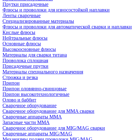
Прутки присадочные
Флюсы и проволоки для износостойкой наплавки
Ленты сварочные
Специализированные материалы
Флюсы и проволоки для автоматической сварки и наплавки
Кислые флюсы
Нейтральные флюсы
Основные флюсы
Высокоосновные флюсы
Материалы для сварки титана
Проволока сплошная
Присадочные прутки
Материалы специального назначения
Строжка и резка
Припои
Припои оловянно-свинцовые
Припои высокотехнологичные
Олово и баббит
Сварочное оборудование
Сварочное оборудование для MMA сварки
Сварочные аппараты MMA
Запасные части MMA
Сварочное оборудование для MIG/MAG сварки
Сварочные аппараты MIG/MAG
Механизмы подачи проволоки MIG/MAG