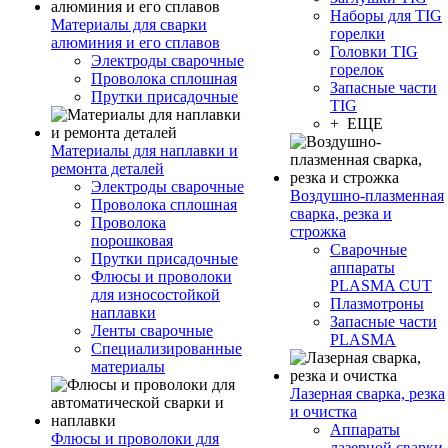
Наборы для TIG
Материалы для сварки
горелки
алюминия и его сплавов
Головки TIG
Электроды сварочные
горелок
Проволока сплошная
Запасные части
Прутки присадочные
TIG
+ ЕЩЕ
Материалы для наплавки и
ремонта деталей
Электроды сварочные
Воздушно-плазменная
Проволока сплошная
сварка, резка и
Проволока
строжка
порошковая
Сварочные
Прутки присадочные
аппараты
Флюсы и проволоки
PLASMA CUT
для износостойкой
Плазмотроны
наплавки
Запасные части
Ленты сварочные
PLASMA
Специализированные
материалы
Лазерная сварка, резка
и очистка
Аппараты
Флюсы и проволоки для
лазерной сварки