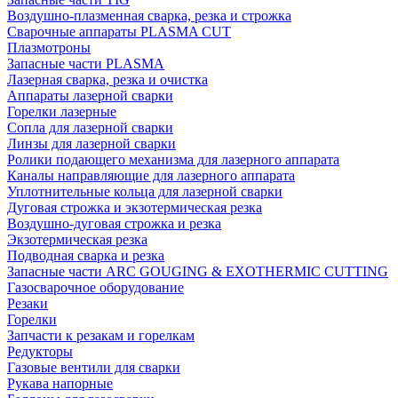
Воздушно-плазменная сварка, резка и строжка
Сварочные аппараты PLASMA CUT
Плазмотроны
Запасные части PLASMA
Лазерная сварка, резка и очистка
Аппараты лазерной сварки
Горелки лазерные
Сопла для лазерной сварки
Линзы для лазерной сварки
Ролики подающего механизма для лазерного аппарата
Каналы направляющие для лазерного аппарата
Уплотнительные кольца для лазерной сварки
Дуговая строжка и экзотермическая резка
Воздушно-дуговая строжка и резка
Экзотермическая резка
Подводная сварка и резка
Запасные части ARC GOUGING & EXOTHERMIC CUTTING
Газосварочное оборудование
Резаки
Горелки
Запчасти к резакам и горелкам
Редукторы
Газовые вентили для сварки
Рукава напорные