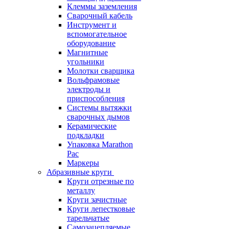
Клеммы заземления
Сварочный кабель
Инструмент и
вспомогательное
оборудование
Магнитные
угольники
Молотки сварщика
Вольфрамовые
электроды и
приспособления
Системы вытяжки
сварочных дымов
Керамические
подкладки
Упаковка Marathon
Pac
Маркеры
Абразивные круги
Круги отрезные по
металлу
Круги зачистные
Круги лепестковые
тарельчатые
Самозацепляемые