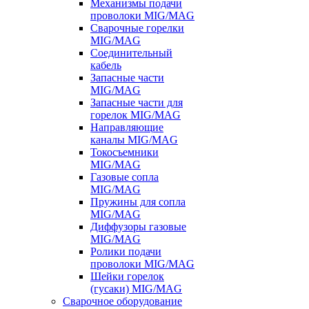
Механизмы подачи
проволоки MIG/MAG
Сварочные горелки
MIG/MAG
Соединительный
кабель
Запасные части
MIG/MAG
Запасные части для
горелок MIG/MAG
Направляющие
каналы MIG/MAG
Токосъемники
MIG/MAG
Газовые сопла
MIG/MAG
Пружины для сопла
MIG/MAG
Диффузоры газовые
MIG/MAG
Ролики подачи
проволоки MIG/MAG
Шейки горелок
(гусаки) MIG/MAG
Сварочное оборудование