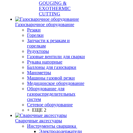
GOUGING &
EXOTHERMIC
CUTTING
Газосварочное оборудование
Резаки
Горелки
Запчасти к резакам и
горелкам
Редукторы
Газовые вентили для сварки
Рукава напорные
Баллоны для газосварки
Манометры
Машины газовой резки
Медицинское оборудование
Оборудование для
газораспределительных
систем
Сетевое оборудование
+ ЕЩЕ 2
Сварочные аксессуары
Инструменты сварщика
Электрододержатели