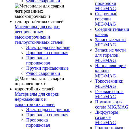
Флюс сварочный
проволоки
MIG/MAG
Сварочные
горелки
MIG/MAG
Материалы для сварки
Соединительны
легированных
кабель
высокопрочных и
Запасные части
теплоустойчивых сталей
MIG/MAG
Электроды сварочные
Запасные части
Проволока сплошная
для горелок
Проволока
MIG/MAG
порошковая
Направляющие
Прутки присадочные
каналы
Флюс сварочный
MIG/MAG
Токосъемники
MIG/MAG
Газовые сопла
Материалы для сварки
MIG/MAG
нержавеющих и
Пружины для
жаростойких сталей
сопла MIG/MAG
Электроды сварочные
Диффузоры
Проволока сплошная
газовые
Проволока
MIG/MAG
порошковая
Ролики подачи