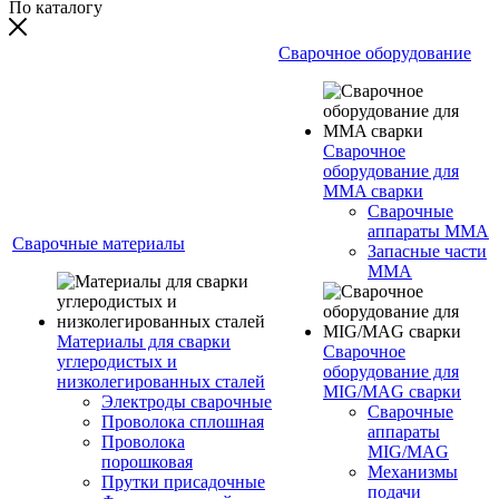
По каталогу
Сварочное оборудование
Сварочное
оборудование для
MMA сварки
Сварочные
аппараты MMA
Сварочные материалы
Запасные части
MMA
Материалы для сварки
Сварочное
углеродистых и
оборудование для
низколегированных сталей
MIG/MAG сварки
Электроды сварочные
Сварочные
Проволока сплошная
аппараты
Проволока
MIG/MAG
порошковая
Механизмы
Прутки присадочные
подачи