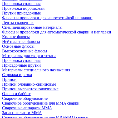
Проволока сплошная
Проволока порошковая
Прутки присадочные
Флюсы и проволоки для износостойкой наплавки
Ленты сварочные
Специализированные материалы
Флюсы и проволоки для автоматической сварки и наплавки
Кислые флюсы
Нейтральные флюсы
Основные флюсы
Высокоосновные флюсы
Материалы для сварки титана
Проволока сплошная
Присадочные прутки
Материалы специального назначения
Строжка и резка
Припои
Припои оловянно-свинцовые
Припои высокотехнологичные
Олово и баббит
Сварочное оборудование
Сварочное оборудование для MMA сварки
Сварочные аппараты MMA
Запасные части MMA
Сварочное оборудование для MIG/MAG сварки