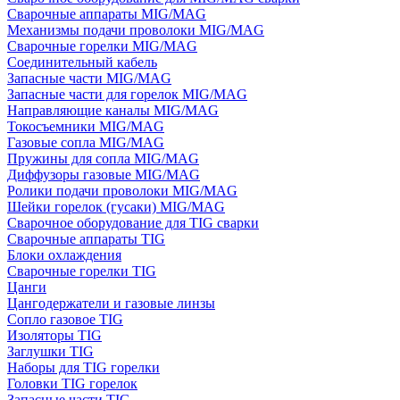
Сварочные аппараты MIG/MAG
Механизмы подачи проволоки MIG/MAG
Сварочные горелки MIG/MAG
Соединительный кабель
Запасные части MIG/MAG
Запасные части для горелок MIG/MAG
Направляющие каналы MIG/MAG
Токосъемники MIG/MAG
Газовые сопла MIG/MAG
Пружины для сопла MIG/MAG
Диффузоры газовые MIG/MAG
Ролики подачи проволоки MIG/MAG
Шейки горелок (гусаки) MIG/MAG
Сварочное оборудование для TIG сварки
Сварочные аппараты TIG
Блоки охлаждения
Сварочные горелки TIG
Цанги
Цангодержатели и газовые линзы
Сопло газовое TIG
Изоляторы TIG
Заглушки TIG
Наборы для TIG горелки
Головки TIG горелок
Запасные части TIG