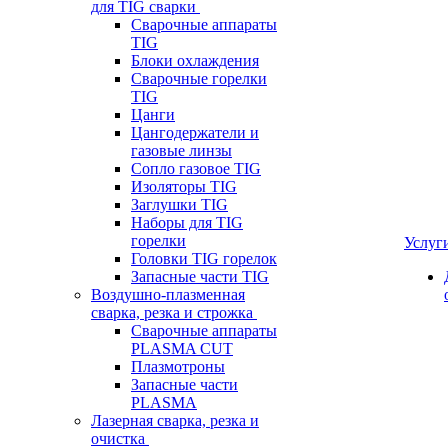
для TIG сварки
Сварочные аппараты
TIG
Блоки охлаждения
Сварочные горелки
TIG
Цанги
Цангодержатели и
газовые линзы
Сопло газовое TIG
Изоляторы TIG
Заглушки TIG
Наборы для TIG
горелки
Услуг
Головки TIG горелок
Запасные части TIG
Воздушно-плазменная
сварка, резка и строжка
Сварочные аппараты
PLASMA CUT
Плазмотроны
Запасные части
PLASMA
Лазерная сварка, резка и
очистка