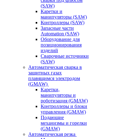
сварки под флюсом
(SAW)
Каретки и
манипуляторы (SAW)
Контроллеры (SAW)
Запасные части
Automation (SAW)
Оборудование для
позиционирования
изделий
Сварочные источники
(SAW)
Автоматическая сварка в
защитных газах
плавящимся электродом
(GMAW)
Каретки,
манипуляторы и
роботизация (GMAW)
Контроллеры и блоки
управления (GMAW)
Подающие
механизмы и горелки
(GMAW)
Автоматическая резка