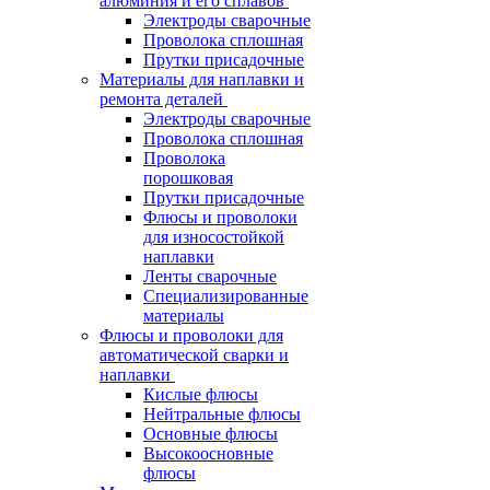
алюминия и его сплавов
Электроды сварочные
Проволока сплошная
Прутки присадочные
Материалы для наплавки и
ремонта деталей
Электроды сварочные
Проволока сплошная
Проволока
порошковая
Прутки присадочные
Флюсы и проволоки
для износостойкой
наплавки
Ленты сварочные
Специализированные
материалы
Флюсы и проволоки для
автоматической сварки и
наплавки
Кислые флюсы
Нейтральные флюсы
Основные флюсы
Высокоосновные
флюсы