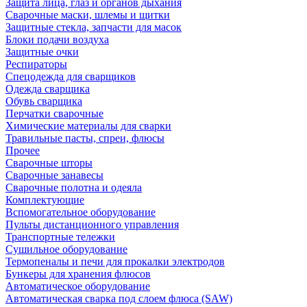
Защита лица, глаз и органов дыхания
Сварочные маски, шлемы и щитки
Защитные стекла, запчасти для масок
Блоки подачи воздуха
Защитные очки
Респираторы
Спецодежда для сварщиков
Одежда сварщика
Обувь сварщика
Перчатки сварочные
Химические материалы для сварки
Травильные пасты, спреи, флюсы
Прочее
Сварочные шторы
Сварочные занавесы
Сварочные полотна и одеяла
Комплектующие
Вспомогательное оборудование
Пульты дистанционного управления
Транспортные тележки
Сушильное оборудование
Термопеналы и печи для прокалки электродов
Бункеры для хранения флюсов
Автоматическое оборудование
Автоматическая сварка под слоем флюса (SAW)