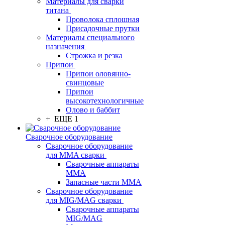
Материалы для сварки
титана
Проволока сплошная
Присадочные прутки
Материалы специального
назначения
Строжка и резка
Припои
Припои оловянно-
свинцовые
Припои
высокотехнологичные
Олово и баббит
+ ЕЩЕ 1
Сварочное оборудование
Сварочное оборудование
для MMA сварки
Сварочные аппараты
MMA
Запасные части MMA
Сварочное оборудование
для MIG/MAG сварки
Сварочные аппараты
MIG/MAG