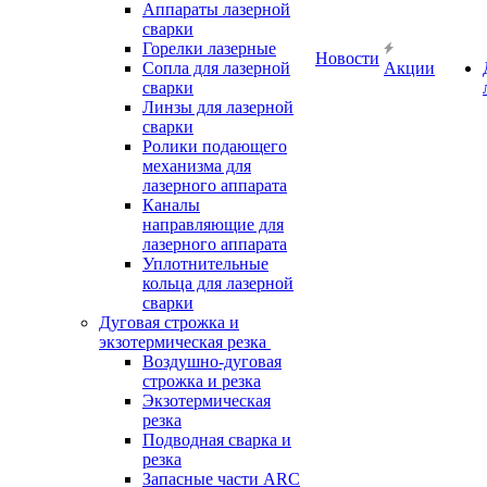
Аппараты лазерной
сварки
Горелки лазерные
Новости
Сопла для лазерной
Акции
сварки
Линзы для лазерной
сварки
Ролики подающего
механизма для
лазерного аппарата
Каналы
направляющие для
лазерного аппарата
Уплотнительные
кольца для лазерной
сварки
Дуговая строжка и
экзотермическая резка
Воздушно-дуговая
строжка и резка
Экзотермическая
резка
Подводная сварка и
резка
Запасные части ARC