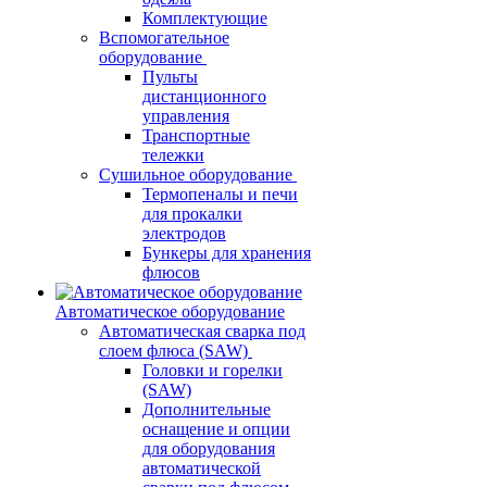
Комплектующие
Вспомогательное
оборудование
Пульты
дистанционного
управления
Транспортные
тележки
Сушильное оборудование
Термопеналы и печи
для прокалки
электродов
Бункеры для хранения
флюсов
Автоматическое оборудование
Автоматическая сварка под
слоем флюса (SAW)
Головки и горелки
(SAW)
Дополнительные
оснащение и опции
для оборудования
автоматической