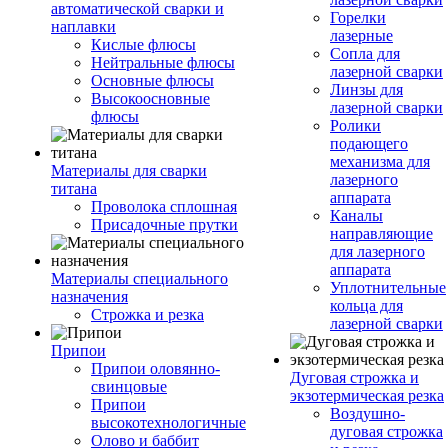
автоматической сварки и
Горелки
наплавки
лазерные
Кислые флюсы
Сопла для
Нейтральные флюсы
лазерной сварки
Основные флюсы
Линзы для
Высокоосновные
лазерной сварки
флюсы
Ролики
подающего
механизма для
Материалы для сварки
лазерного
титана
аппарата
Проволока сплошная
Каналы
Присадочные прутки
направляющие
для лазерного
аппарата
Материалы специального
Уплотнительные
назначения
кольца для
Строжка и резка
лазерной сварки
Припои
Припои оловянно-
Дуговая строжка и
свинцовые
экзотермическая резка
Припои
Воздушно-
высокотехнологичные
дуговая строжка
Олово и баббит