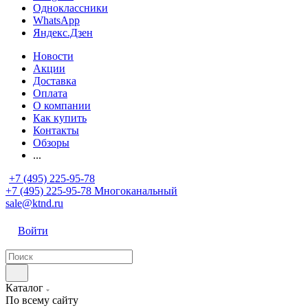
Одноклассники
WhatsApp
Яндекс.Дзен
Новости
Акции
Доставка
Оплата
О компании
Как купить
Контакты
Обзоры
...
+7 (495) 225-95-78
+7 (495) 225-95-78
Многоканальный
sale@ktnd.ru
Войти
Каталог
По всему сайту