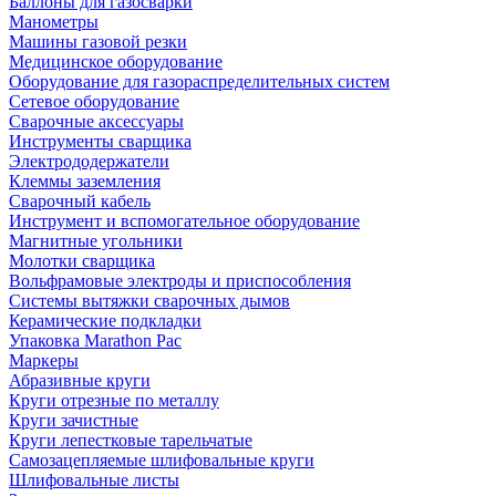
Баллоны для газосварки
Манометры
Машины газовой резки
Медицинское оборудование
Оборудование для газораспределительных систем
Сетевое оборудование
Сварочные аксессуары
Инструменты сварщика
Электрододержатели
Клеммы заземления
Сварочный кабель
Инструмент и вспомогательное оборудование
Магнитные угольники
Молотки сварщика
Вольфрамовые электроды и приспособления
Системы вытяжки сварочных дымов
Керамические подкладки
Упаковка Marathon Pac
Маркеры
Абразивные круги
Круги отрезные по металлу
Круги зачистные
Круги лепестковые тарельчатые
Самозацепляемые шлифовальные круги
Шлифовальные листы