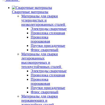
Сварочные материалы
Материалы для сварки
углеродистых и
низколегированных сталей
Электроды сварочные
Проволока сплошная
Проволока
порошковая
Прутки присадочные
Флюс сварочный
Материалы для сварки
легированных
высокопрочных и
теплоустойчивых сталей
Электроды сварочные
Проволока сплошная
Проволока
порошковая
Прутки присадочные
Флюс сварочный
Материалы для сварки
нержавеющих и
жаростойких сталей