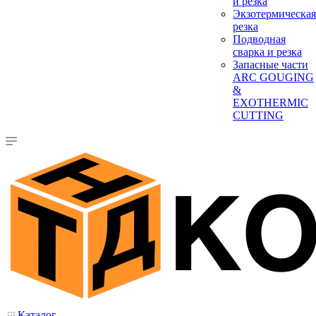
и резка
Экзотермическая
резка
Подводная
сварка и резка
Запасные части
ARC GOUGING
&
EXOTHERMIC
CUTTING
Каталог