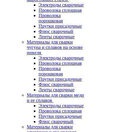
Электроды сварочные
Проволока сплошная
Проволока
порошковая
Прутки присадочные
Флюс сварочный
Ленты сварочные
Материалы для сварки
чугуна и сплавов на основе
никеля
Электроды сварочные
Проволока сплошная
Проволока
порошковая
Прутки присадочные
Флюс сварочный
Ленты сварочные
Материалы для сварки меди
и ее сплавов
Электроды сварочные
Проволока сплошная
Прутки присадочные
Флюс сварочный
Материалы для сварки