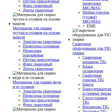
Прутки присадочные
проволоки
Флюс сварочный
MIG/MAG
Ленты сварочные
Шейки горелок
(гусаки)
MIG/MAG
+ ЕЩЕ
Материалы для сварки
чугуна и сплавов на основе
никеля
Электроды сварочные
Сварочное
Проволока сплошная
оборудование для TIG
Проволока
сварки
порошковая
Сварочные
Прутки присадочные
аппараты TIG
Флюс сварочный
Блоки
Ленты сварочные
охлаждения
Сварочные
горелки TIG
Материалы для сварки меди
Цанги
и ее сплавов
Цангодержатели
Электроды сварочные
и газовые линзы
Проволока сплошная
Сопло газовое
Прутки присадочные
TIG
Флюс сварочный
Изоляторы TIG
Заглушки TIG