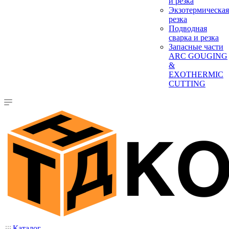
и резка
Экзотермическая
резка
Подводная
сварка и резка
Запасные части
ARC GOUGING
&
EXOTHERMIC
CUTTING
Каталог