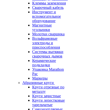
Клеммы заземления
Сварочный кабель
Инструмент и
вспомогательное
оборудование
Магнитные
угольники
Молотки сварщика
Вольфрамовые
электроды и
приспособления
Системы вытяжки
сварочных дымов
Керамические
подкладки
Упаковка Marathon
Pac
Маркеры
Абразивные круги
Круги отрезные по
металлу
Круги зачистные
Круги лепестковые
тарельчатые
Самозацепляемые