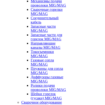
Механизмы подачи
проволоки MIG/MAG
Сварочные горелки
MIG/MAG
Соединительный
кабель
Запасные части
MIG/MAG
Запасные части для
горелок MIG/MAG
Направляющие
каналы MIG/MAG
Токосъемники
MIG/MAG
Газовые сопла
MIG/MAG
Пружины для сопла
MIG/MAG
Диффузоры газовые
MIG/MAG
Ролики подачи
проволоки MIG/MAG
Шейки горелок
(гусаки) MIG/MAG
Сварочное оборудование