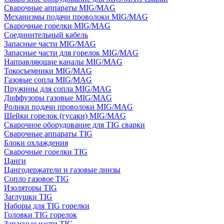
Сварочные аппараты MIG/MAG
Механизмы подачи проволоки MIG/MAG
Сварочные горелки MIG/MAG
Соединительный кабель
Запасные части MIG/MAG
Запасные части для горелок MIG/MAG
Направляющие каналы MIG/MAG
Токосъемники MIG/MAG
Газовые сопла MIG/MAG
Пружины для сопла MIG/MAG
Диффузоры газовые MIG/MAG
Ролики подачи проволоки MIG/MAG
Шейки горелок (гусаки) MIG/MAG
Сварочное оборудование для TIG сварки
Сварочные аппараты TIG
Блоки охлаждения
Сварочные горелки TIG
Цанги
Цангодержатели и газовые линзы
Сопло газовое TIG
Изоляторы TIG
Заглушки TIG
Наборы для TIG горелки
Головки TIG горелок
Запасные части TIG