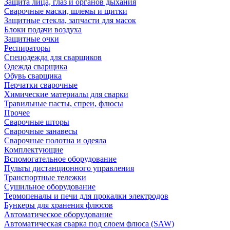
Защита лица, глаз и органов дыхания
Сварочные маски, шлемы и щитки
Защитные стекла, запчасти для масок
Блоки подачи воздуха
Защитные очки
Респираторы
Спецодежда для сварщиков
Одежда сварщика
Обувь сварщика
Перчатки сварочные
Химические материалы для сварки
Травильные пасты, спреи, флюсы
Прочее
Сварочные шторы
Сварочные занавесы
Сварочные полотна и одеяла
Комплектующие
Вспомогательное оборудование
Пульты дистанционного управления
Транспортные тележки
Сушильное оборудование
Термопеналы и печи для прокалки электродов
Бункеры для хранения флюсов
Автоматическое оборудование
Автоматическая сварка под слоем флюса (SAW)