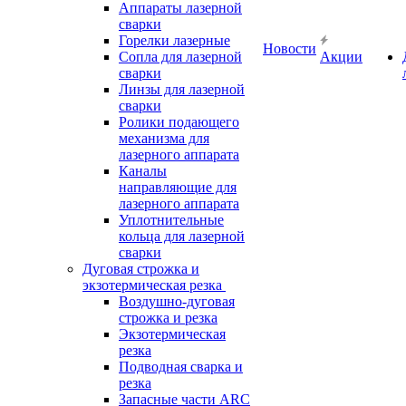
Аппараты лазерной
сварки
Горелки лазерные
Новости
Сопла для лазерной
Акции
сварки
Линзы для лазерной
сварки
Ролики подающего
механизма для
лазерного аппарата
Каналы
направляющие для
лазерного аппарата
Уплотнительные
кольца для лазерной
сварки
Дуговая строжка и
экзотермическая резка
Воздушно-дуговая
строжка и резка
Экзотермическая
резка
Подводная сварка и
резка
Запасные части ARC