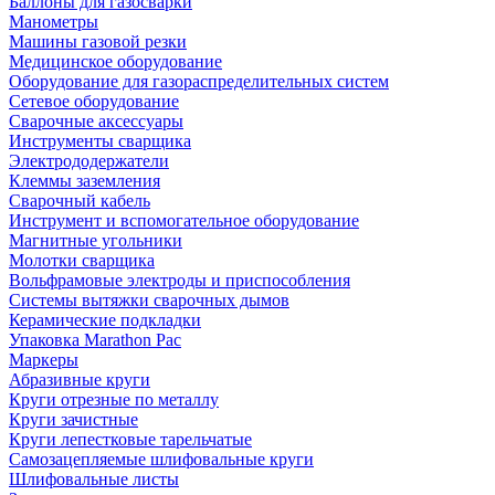
Баллоны для газосварки
Манометры
Машины газовой резки
Медицинское оборудование
Оборудование для газораспределительных систем
Сетевое оборудование
Сварочные аксессуары
Инструменты сварщика
Электрододержатели
Клеммы заземления
Сварочный кабель
Инструмент и вспомогательное оборудование
Магнитные угольники
Молотки сварщика
Вольфрамовые электроды и приспособления
Системы вытяжки сварочных дымов
Керамические подкладки
Упаковка Marathon Pac
Маркеры
Абразивные круги
Круги отрезные по металлу
Круги зачистные
Круги лепестковые тарельчатые
Самозацепляемые шлифовальные круги
Шлифовальные листы