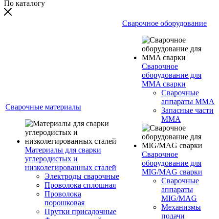
По каталогу
Сварочное оборудование
Сварочное
оборудование для
MMA сварки
Сварочные
аппараты MMA
Сварочные материалы
Запасные части
MMA
Материалы для сварки
Сварочное
углеродистых и
оборудование для
низколегированных сталей
MIG/MAG сварки
Электроды сварочные
Сварочные
Проволока сплошная
аппараты
Проволока
MIG/MAG
порошковая
Механизмы
Прутки присадочные
подачи