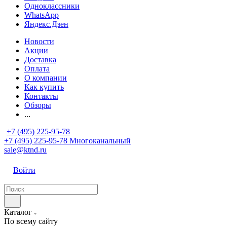
Одноклассники
WhatsApp
Яндекс.Дзен
Новости
Акции
Доставка
Оплата
О компании
Как купить
Контакты
Обзоры
...
+7 (495) 225-95-78
+7 (495) 225-95-78
Многоканальный
sale@ktnd.ru
Войти
Каталог
По всему сайту