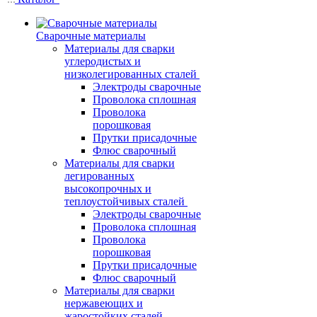
Сварочные материалы
Материалы для сварки
углеродистых и
низколегированных сталей
Электроды сварочные
Проволока сплошная
Проволока
порошковая
Прутки присадочные
Флюс сварочный
Материалы для сварки
легированных
высокопрочных и
теплоустойчивых сталей
Электроды сварочные
Проволока сплошная
Проволока
порошковая
Прутки присадочные
Флюс сварочный
Материалы для сварки
нержавеющих и
жаростойких сталей