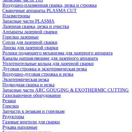
Воздушно-плазменная сварка, резка и строжка
Сварочные аппараты PLASMA CUT
Плазмотроны
Запасные части PLASMA
Лазерная сварка, резка и очистка
Аппараты лазерной сварки
Горелки лазерные
Сопла для лазерной сварки
Линзы для лазерной сварки
Ролики подающего механизма для лазерного аппарата
Каналы направляющие для лазерного аппарата
Уплотнительные кольца для лазерной сварки
Дуговая строжка и экзотермическая резка
Воздушно-дуговая строжка и резка
Экзотермическая резка
Подводная сварка и резка
Запасные части ARC GOUGING & EXOTHERMIC CUTTING
Газосварочное оборудование
Резаки
Горелки
Запчасти к резакам и горелкам
Редукторы
Газовые вентили для сварки
Рукава напорные