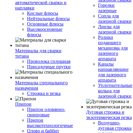
автоматической сварки и
Горелки
наплавки
лазерные
Кислые флюсы
Сопла для
Нейтральные флюсы
лазерной сварки
Основные флюсы
Линзы для
Высокоосновные
лазерной сварки
флюсы
Ролики
подающего
механизма для
Материалы для сварки
лазерного
титана
аппарата
Проволока сплошная
Каналы
Присадочные прутки
направляющие
для лазерного
аппарата
Материалы специального
Уплотнительные
назначения
кольца для
Строжка и резка
лазерной сварки
Припои
Припои оловянно-
Дуговая строжка и
свинцовые
экзотермическая резка
Припои
Воздушно-
высокотехнологичные
дуговая строжка
Олово и баббит