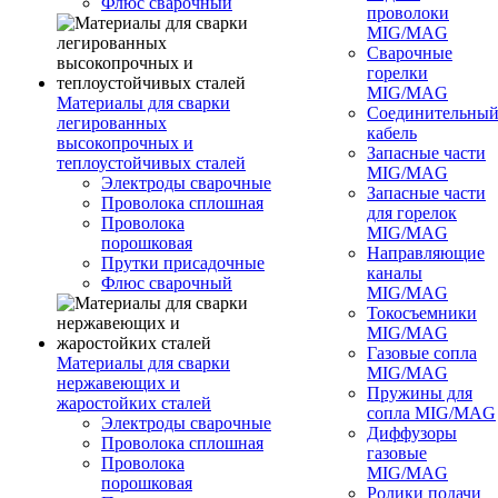
Флюс сварочный
проволоки
MIG/MAG
Сварочные
горелки
MIG/MAG
Материалы для сварки
Соединительны
легированных
кабель
высокопрочных и
Запасные части
теплоустойчивых сталей
MIG/MAG
Электроды сварочные
Запасные части
Проволока сплошная
для горелок
Проволока
MIG/MAG
порошковая
Направляющие
Прутки присадочные
каналы
Флюс сварочный
MIG/MAG
Токосъемники
MIG/MAG
Газовые сопла
Материалы для сварки
MIG/MAG
нержавеющих и
Пружины для
жаростойких сталей
сопла MIG/MAG
Электроды сварочные
Диффузоры
Проволока сплошная
газовые
Проволока
MIG/MAG
порошковая
Ролики подачи