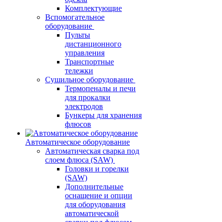
Комплектующие
Вспомогательное
оборудование
Пульты
дистанционного
управления
Транспортные
тележки
Сушильное оборудование
Термопеналы и печи
для прокалки
электродов
Бункеры для хранения
флюсов
Автоматическое оборудование
Автоматическая сварка под
слоем флюса (SAW)
Головки и горелки
(SAW)
Дополнительные
оснащение и опции
для оборудования
автоматической