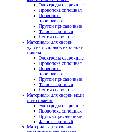
Электроды сварочные
Проволока сплошная
Проволока
порошковая
Прутки присадочные
Флюс сварочный
Ленты сварочные
Материалы для сварки
чугуна и сплавов на основе
никеля
Электроды сварочные
Проволока сплошная
Проволока
порошковая
Прутки присадочные
Флюс сварочный
Ленты сварочные
Материалы для сварки меди
и ее сплавов
Электроды сварочные
Проволока сплошная
Прутки присадочные
Флюс сварочный
Материалы для сварки