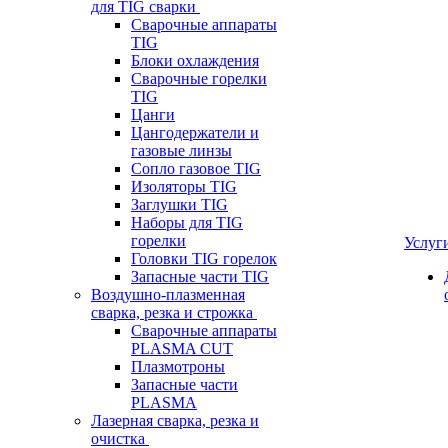
для TIG сварки
Сварочные аппараты
TIG
Блоки охлаждения
Сварочные горелки
TIG
Цанги
Цангодержатели и
газовые линзы
Сопло газовое TIG
Изоляторы TIG
Заглушки TIG
Наборы для TIG
горелки
Услуг
Головки TIG горелок
Запасные части TIG
Воздушно-плазменная
сварка, резка и строжка
Сварочные аппараты
PLASMA CUT
Плазмотроны
Запасные части
PLASMA
Лазерная сварка, резка и
очистка