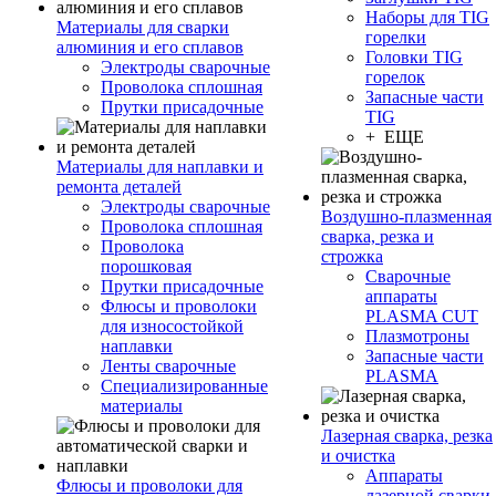
Наборы для TIG
Материалы для сварки
горелки
алюминия и его сплавов
Головки TIG
Электроды сварочные
горелок
Проволока сплошная
Запасные части
Прутки присадочные
TIG
+ ЕЩЕ
Материалы для наплавки и
ремонта деталей
Электроды сварочные
Воздушно-плазменная
Проволока сплошная
сварка, резка и
Проволока
строжка
порошковая
Сварочные
Прутки присадочные
аппараты
Флюсы и проволоки
PLASMA CUT
для износостойкой
Плазмотроны
наплавки
Запасные части
Ленты сварочные
PLASMA
Специализированные
материалы
Лазерная сварка, резка
и очистка
Аппараты
Флюсы и проволоки для
лазерной сварки