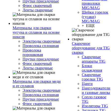
Прутки присадочные
проволоки
Флюс сварочный
MIG/MAG
Ленты сварочные
Шейки горелок
(гусаки)
MIG/MAG
+ ЕЩЕ
Материалы для сварки
чугуна и сплавов на основе
никеля
Электроды сварочные
Сварочное
Проволока сплошная
оборудование для TIG
Проволока
сварки
порошковая
Сварочные
Прутки присадочные
аппараты TIG
Флюс сварочный
Блоки
Ленты сварочные
охлаждения
Сварочные
горелки TIG
Материалы для сварки меди
Цанги
и ее сплавов
Цангодержатели
Электроды сварочные
и газовые линзы
Проволока сплошная
Сопло газовое
Прутки присадочные
TIG
Флюс сварочный
Изоляторы TIG
Заглушки TIG