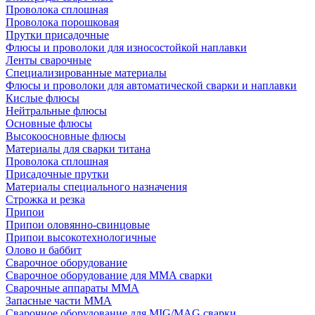
Проволока сплошная
Проволока порошковая
Прутки присадочные
Флюсы и проволоки для износостойкой наплавки
Ленты сварочные
Специализированные материалы
Флюсы и проволоки для автоматической сварки и наплавки
Кислые флюсы
Нейтральные флюсы
Основные флюсы
Высокоосновные флюсы
Материалы для сварки титана
Проволока сплошная
Присадочные прутки
Материалы специального назначения
Строжка и резка
Припои
Припои оловянно-свинцовые
Припои высокотехнологичные
Олово и баббит
Сварочное оборудование
Сварочное оборудование для MMA сварки
Сварочные аппараты MMA
Запасные части MMA
Сварочное оборудование для MIG/MAG сварки