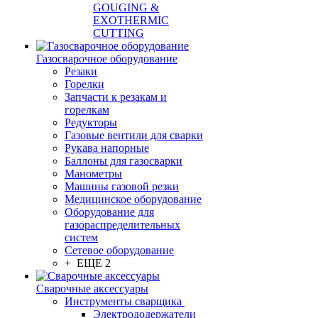
GOUGING &
EXOTHERMIC
CUTTING
Газосварочное оборудование
Резаки
Горелки
Запчасти к резакам и
горелкам
Редукторы
Газовые вентили для сварки
Рукава напорные
Баллоны для газосварки
Манометры
Машины газовой резки
Медицинское оборудование
Оборудование для
газораспределительных
систем
Сетевое оборудование
+ ЕЩЕ 2
Сварочные аксессуары
Инструменты сварщика
Электрододержатели