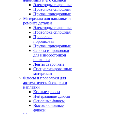
алюминия и его сплавов
Электроды сварочные
Проволока сплошная
Прутки присадочные
Материалы для наплавки и
ремонта деталей
Электроды сварочные
Проволока сплошная
Проволока
порошковая
Прутки присадочные
Флюсы и проволоки
для износостойкой
наплавки
Ленты сварочные
Специализированные
материалы
Флюсы и проволоки для
автоматической сварки и
наплавки
Кислые флюсы
Нейтральные флюсы
Основные флюсы
Высокоосновные
флюсы