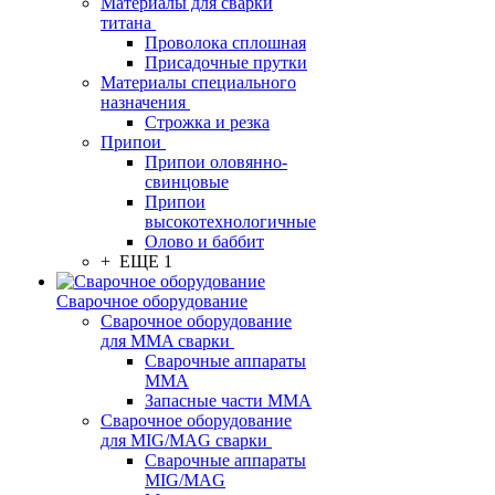
Материалы для сварки
титана
Проволока сплошная
Присадочные прутки
Материалы специального
назначения
Строжка и резка
Припои
Припои оловянно-
свинцовые
Припои
высокотехнологичные
Олово и баббит
+ ЕЩЕ 1
Сварочное оборудование
Сварочное оборудование
для MMA сварки
Сварочные аппараты
MMA
Запасные части MMA
Сварочное оборудование
для MIG/MAG сварки
Сварочные аппараты
MIG/MAG