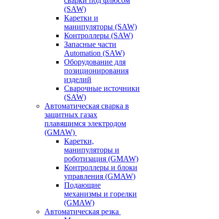
сварки под флюсом
(SAW)
Каретки и
манипуляторы (SAW)
Контроллеры (SAW)
Запасные части
Automation (SAW)
Оборудование для
позиционирования
изделий
Сварочные источники
(SAW)
Автоматическая сварка в
защитных газах
плавящимся электродом
(GMAW)
Каретки,
манипуляторы и
роботизация (GMAW)
Контроллеры и блоки
управления (GMAW)
Подающие
механизмы и горелки
(GMAW)
Автоматическая резка