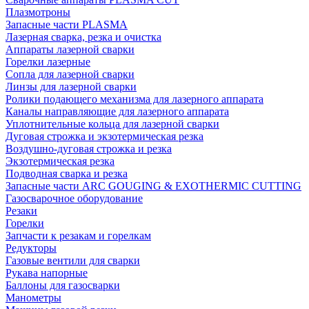
Плазмотроны
Запасные части PLASMA
Лазерная сварка, резка и очистка
Аппараты лазерной сварки
Горелки лазерные
Сопла для лазерной сварки
Линзы для лазерной сварки
Ролики подающего механизма для лазерного аппарата
Каналы направляющие для лазерного аппарата
Уплотнительные кольца для лазерной сварки
Дуговая строжка и экзотермическая резка
Воздушно-дуговая строжка и резка
Экзотермическая резка
Подводная сварка и резка
Запасные части ARC GOUGING & EXOTHERMIC CUTTING
Газосварочное оборудование
Резаки
Горелки
Запчасти к резакам и горелкам
Редукторы
Газовые вентили для сварки
Рукава напорные
Баллоны для газосварки
Манометры