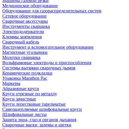
Машины газовой резки
Медицинское оборудование
Оборудование для газораспределительных систем
Сетевое оборудование
Сварочные аксессуары
Инструменты сварщика
Электрододержатели
Клеммы заземления
Сварочный кабель
Инструмент и вспомогательное оборудование
Магнитные угольники
Молотки сварщика
Вольфрамовые электроды и приспособления
Системы вытяжки сварочных дымов
Керамические подкладки
Упаковка Marathon Pac
Маркеры
Абразивные круги
Круги отрезные по металлу
Круги зачистные
Круги лепестковые тарельчатые
Самозацепляемые шлифовальные круги
Шлифовальные листы
Защита лица, глаз и органов дыхания
Сварочные маски, шлемы и щитки