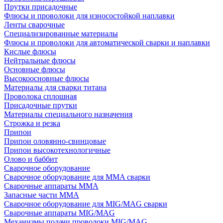
Прутки присадочные
Флюсы и проволоки для износостойкой наплавки
Ленты сварочные
Специализированные материалы
Флюсы и проволоки для автоматической сварки и наплавки
Кислые флюсы
Нейтральные флюсы
Основные флюсы
Высокоосновные флюсы
Материалы для сварки титана
Проволока сплошная
Присадочные прутки
Материалы специального назначения
Строжка и резка
Припои
Припои оловянно-свинцовые
Припои высокотехнологичные
Олово и баббит
Сварочное оборудование
Сварочное оборудование для MMA сварки
Сварочные аппараты MMA
Запасные части MMA
Сварочное оборудование для MIG/MAG сварки
Сварочные аппараты MIG/MAG
Механизмы подачи проволоки MIG/MAG