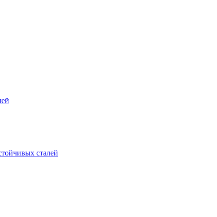
лей
стойчивых сталей