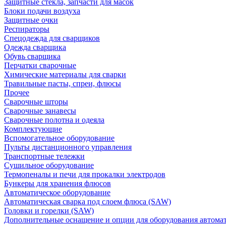
Защитные стекла, запчасти для масок
Блоки подачи воздуха
Защитные очки
Респираторы
Спецодежда для сварщиков
Одежда сварщика
Обувь сварщика
Перчатки сварочные
Химические материалы для сварки
Травильные пасты, спреи, флюсы
Прочее
Сварочные шторы
Сварочные занавесы
Сварочные полотна и одеяла
Комплектующие
Вспомогательное оборудование
Пульты дистанционного управления
Транспортные тележки
Сушильное оборудование
Термопеналы и печи для прокалки электродов
Бункеры для хранения флюсов
Автоматическое оборудование
Автоматическая сварка под слоем флюса (SAW)
Головки и горелки (SAW)
Дополнительные оснащение и опции для оборудования автома