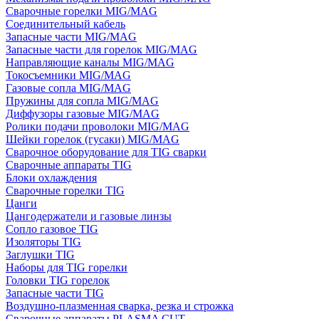
Сварочные горелки MIG/MAG
Соединительный кабель
Запасные части MIG/MAG
Запасные части для горелок MIG/MAG
Направляющие каналы MIG/MAG
Токосъемники MIG/MAG
Газовые сопла MIG/MAG
Пружины для сопла MIG/MAG
Диффузоры газовые MIG/MAG
Ролики подачи проволоки MIG/MAG
Шейки горелок (гусаки) MIG/MAG
Сварочное оборудование для TIG сварки
Сварочные аппараты TIG
Блоки охлаждения
Сварочные горелки TIG
Цанги
Цангодержатели и газовые линзы
Сопло газовое TIG
Изоляторы TIG
Заглушки TIG
Наборы для TIG горелки
Головки TIG горелок
Запасные части TIG
Воздушно-плазменная сварка, резка и строжка
Сварочные аппараты PLASMA CUT