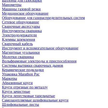
Баллоны для газосварки
Манометры
Машины газовой резки
Медицинское оборудование
Оборудование для газораспределительных систем
Сетевое оборудование
Сварочные аксессуары
Инструменты сварщика
Электрододержатели
Клеммы заземления
Сварочный кабель
Инструмент и вспомогательное оборудование
Магнитные угольники
Молотки сварщика
Вольфрамовые электроды и приспособления
Системы вытяжки сварочных дымов
Керамические подкладки
Упаковка Marathon Pac
Маркеры
Абразивные круги
Круги отрезные по металлу
Круги зачистные
Круги лепестковые тарельчатые
Самозацепляемые шлифовальные круги
Шлифовальные листы