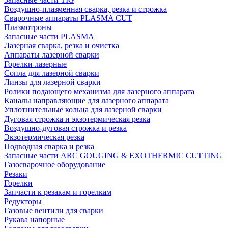
Воздушно-плазменная сварка, резка и строжка
Сварочные аппараты PLASMA CUT
Плазмотроны
Запасные части PLASMA
Лазерная сварка, резка и очистка
Аппараты лазерной сварки
Горелки лазерные
Сопла для лазерной сварки
Линзы для лазерной сварки
Ролики подающего механизма для лазерного аппарата
Каналы направляющие для лазерного аппарата
Уплотнительные кольца для лазерной сварки
Дуговая строжка и экзотермическая резка
Воздушно-дуговая строжка и резка
Экзотермическая резка
Подводная сварка и резка
Запасные части ARC GOUGING & EXOTHERMIC CUTTING
Газосварочное оборудование
Резаки
Горелки
Запчасти к резакам и горелкам
Редукторы
Газовые вентили для сварки
Рукава напорные