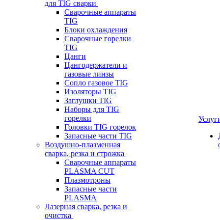
для TIG сварки
Сварочные аппараты
TIG
Блоки охлаждения
Сварочные горелки
TIG
Цанги
Цангодержатели и
газовые линзы
Сопло газовое TIG
Изоляторы TIG
Заглушки TIG
Наборы для TIG
горелки
Услуг
Головки TIG горелок
Запасные части TIG
Воздушно-плазменная
сварка, резка и строжка
Сварочные аппараты
PLASMA CUT
Плазмотроны
Запасные части
PLASMA
Лазерная сварка, резка и
очистка