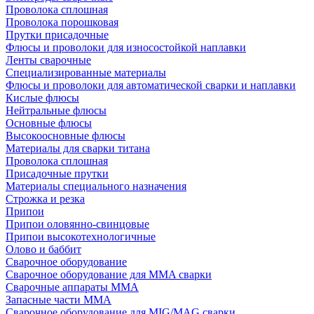
Проволока сплошная
Проволока порошковая
Прутки присадочные
Флюсы и проволоки для износостойкой наплавки
Ленты сварочные
Специализированные материалы
Флюсы и проволоки для автоматической сварки и наплавки
Кислые флюсы
Нейтральные флюсы
Основные флюсы
Высокоосновные флюсы
Материалы для сварки титана
Проволока сплошная
Присадочные прутки
Материалы специального назначения
Строжка и резка
Припои
Припои оловянно-свинцовые
Припои высокотехнологичные
Олово и баббит
Сварочное оборудование
Сварочное оборудование для MMA сварки
Сварочные аппараты MMA
Запасные части MMA
Сварочное оборудование для MIG/MAG сварки