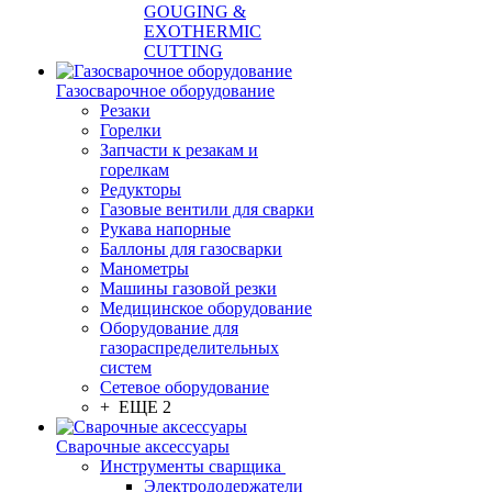
GOUGING &
EXOTHERMIC
CUTTING
Газосварочное оборудование
Резаки
Горелки
Запчасти к резакам и
горелкам
Редукторы
Газовые вентили для сварки
Рукава напорные
Баллоны для газосварки
Манометры
Машины газовой резки
Медицинское оборудование
Оборудование для
газораспределительных
систем
Сетевое оборудование
+ ЕЩЕ 2
Сварочные аксессуары
Инструменты сварщика
Электрододержатели