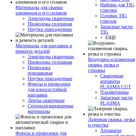
Наборы для TIG
Материалы для сварки
горелки
алюминия и его сплавов
Головки TIG
Электроды сварочные
горелок
Проволока сплошная
Запасные части
Прутки присадочные
TIG
+ ЕЩЕ
Материалы для наплавки и
ремонта деталей
Электроды сварочные
Воздушно-плазменная
Проволока сплошная
сварка, резка и
Проволока
строжка
порошковая
Сварочные
Прутки присадочные
аппараты
Флюсы и проволоки
PLASMA CUT
для износостойкой
Плазмотроны
наплавки
Запасные части
Ленты сварочные
PLASMA
Специализированные
материалы
Лазерная сварка, резка
и очистка
Аппараты
Флюсы и проволоки для
лазерной сварки