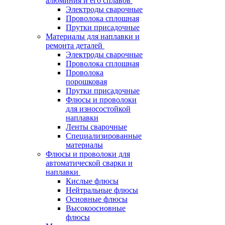
алюминия и его сплавов
Электроды сварочные
Проволока сплошная
Прутки присадочные
Материалы для наплавки и
ремонта деталей
Электроды сварочные
Проволока сплошная
Проволока
порошковая
Прутки присадочные
Флюсы и проволоки
для износостойкой
наплавки
Ленты сварочные
Специализированные
материалы
Флюсы и проволоки для
автоматической сварки и
наплавки
Кислые флюсы
Нейтральные флюсы
Основные флюсы
Высокоосновные
флюсы