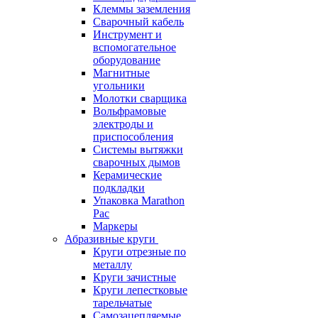
Клеммы заземления
Сварочный кабель
Инструмент и
вспомогательное
оборудование
Магнитные
угольники
Молотки сварщика
Вольфрамовые
электроды и
приспособления
Системы вытяжки
сварочных дымов
Керамические
подкладки
Упаковка Marathon
Pac
Маркеры
Абразивные круги
Круги отрезные по
металлу
Круги зачистные
Круги лепестковые
тарельчатые
Самозацепляемые