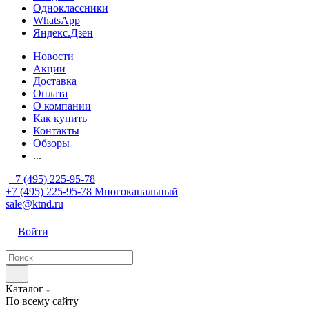
Одноклассники
WhatsApp
Яндекс.Дзен
Новости
Акции
Доставка
Оплата
О компании
Как купить
Контакты
Обзоры
...
+7 (495) 225-95-78
+7 (495) 225-95-78
Многоканальный
sale@ktnd.ru
Войти
Каталог
По всему сайту