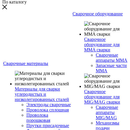
По каталогу
Сварочное оборудование
Сварочное
оборудование для
MMA сварки
Сварочные
аппараты MMA
Сварочные материалы
Запасные части
MMA
Материалы для сварки
Сварочное
углеродистых и
оборудование для
низколегированных сталей
MIG/MAG сварки
Электроды сварочные
Сварочные
Проволока сплошная
аппараты
Проволока
MIG/MAG
порошковая
Механизмы
Прутки присадочные
подачи