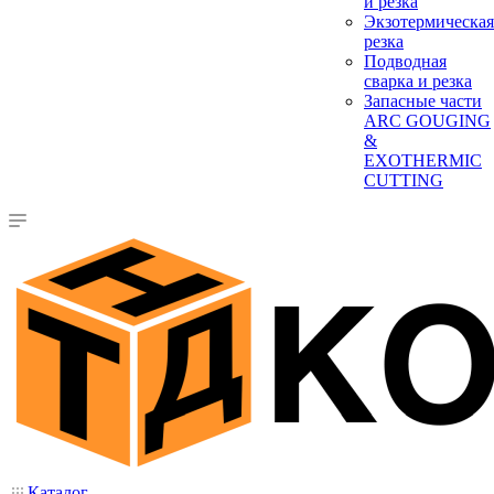
и резка
Экзотермическая
резка
Подводная
сварка и резка
Запасные части
ARC GOUGING
&
EXOTHERMIC
CUTTING
Каталог