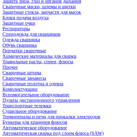
Защита лица, глаз и органов дыхания
Сварочные маски, шлемы и щитки
Защитные стекла, запчасти для масок
Блоки подачи воздуха
Защитные очки
Респираторы
Спецодежда для сварщиков
Одежда сварщика
Обувь сварщика
Перчатки сварочные
Химические материалы для сварки
Травильные пасты, спреи, флюсы
Прочее
Сварочные шторы
Сварочные занавесы
Сварочные полотна и одеяла
Комплектующие
Вспомогательное оборудование
Пульты дистанционного управления
Транспортные тележки
Сушильное оборудование
Термопеналы и печи для прокалки электродов
Бункеры для хранения флюсов
Автоматическое оборудование
Автоматическая сварка под слоем флюса (SAW)