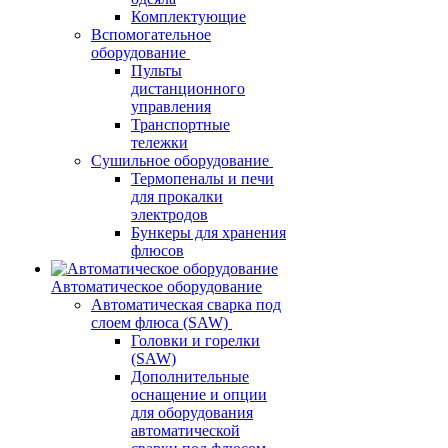
Комплектующие
Вспомогательное
оборудование
Пульты
дистанционного
управления
Транспортные
тележки
Сушильное оборудование
Термопеналы и печи
для прокалки
электродов
Бункеры для хранения
флюсов
Автоматическое оборудование
Автоматическая сварка под
слоем флюса (SAW)
Головки и горелки
(SAW)
Дополнительные
оснащение и опции
для оборудования
автоматической