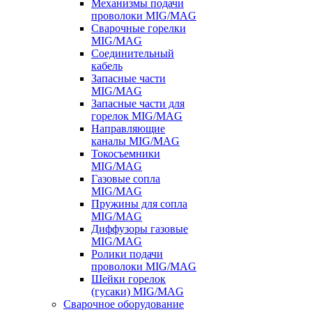
Механизмы подачи
проволоки MIG/MAG
Сварочные горелки
MIG/MAG
Соединительный
кабель
Запасные части
MIG/MAG
Запасные части для
горелок MIG/MAG
Направляющие
каналы MIG/MAG
Токосъемники
MIG/MAG
Газовые сопла
MIG/MAG
Пружины для сопла
MIG/MAG
Диффузоры газовые
MIG/MAG
Ролики подачи
проволоки MIG/MAG
Шейки горелок
(гусаки) MIG/MAG
Сварочное оборудование