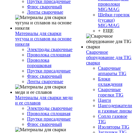
Прутки присадочные
проволоки
Флюс сварочный
MIG/MAG
Ленты сварочные
Шейки горелок
(гусаки)
MIG/MAG
+ ЕЩЕ
Материалы для сварки
чугуна и сплавов на основе
никеля
Электроды сварочные
Сварочное
Проволока сплошная
оборудование для TIG
Проволока
сварки
порошковая
Сварочные
Прутки присадочные
аппараты TIG
Флюс сварочный
Блоки
Ленты сварочные
охлаждения
Сварочные
горелки TIG
Материалы для сварки меди
Цанги
и ее сплавов
Цангодержатели
Электроды сварочные
и газовые линзы
Проволока сплошная
Сопло газовое
Прутки присадочные
TIG
Флюс сварочный
Изоляторы TIG
Заглушки TIG