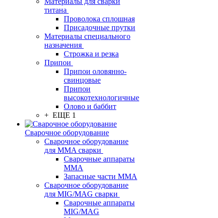
Материалы для сварки
титана
Проволока сплошная
Присадочные прутки
Материалы специального
назначения
Строжка и резка
Припои
Припои оловянно-
свинцовые
Припои
высокотехнологичные
Олово и баббит
+ ЕЩЕ 1
Сварочное оборудование
Сварочное оборудование
для MMA сварки
Сварочные аппараты
MMA
Запасные части MMA
Сварочное оборудование
для MIG/MAG сварки
Сварочные аппараты
MIG/MAG