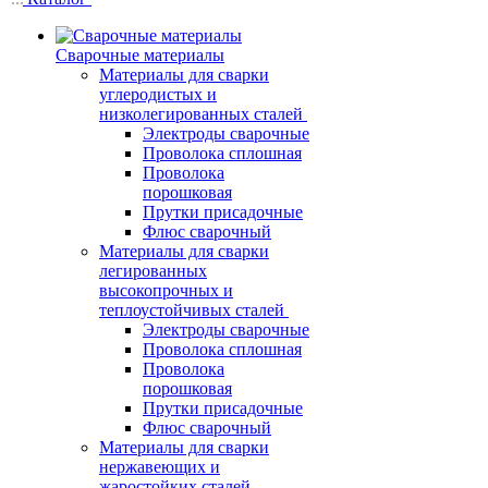
Сварочные материалы
Материалы для сварки
углеродистых и
низколегированных сталей
Электроды сварочные
Проволока сплошная
Проволока
порошковая
Прутки присадочные
Флюс сварочный
Материалы для сварки
легированных
высокопрочных и
теплоустойчивых сталей
Электроды сварочные
Проволока сплошная
Проволока
порошковая
Прутки присадочные
Флюс сварочный
Материалы для сварки
нержавеющих и
жаростойких сталей