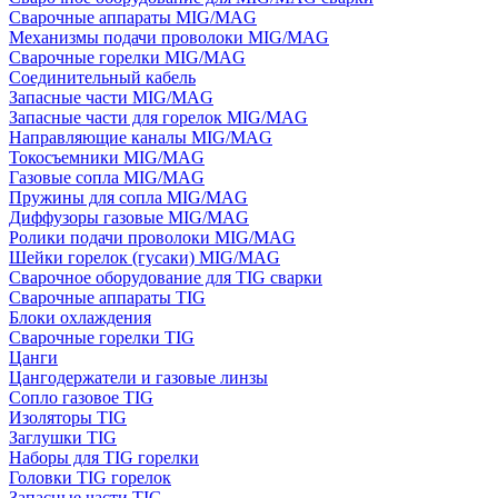
Сварочные аппараты MIG/MAG
Механизмы подачи проволоки MIG/MAG
Сварочные горелки MIG/MAG
Соединительный кабель
Запасные части MIG/MAG
Запасные части для горелок MIG/MAG
Направляющие каналы MIG/MAG
Токосъемники MIG/MAG
Газовые сопла MIG/MAG
Пружины для сопла MIG/MAG
Диффузоры газовые MIG/MAG
Ролики подачи проволоки MIG/MAG
Шейки горелок (гусаки) MIG/MAG
Сварочное оборудование для TIG сварки
Сварочные аппараты TIG
Блоки охлаждения
Сварочные горелки TIG
Цанги
Цангодержатели и газовые линзы
Сопло газовое TIG
Изоляторы TIG
Заглушки TIG
Наборы для TIG горелки
Головки TIG горелок
Запасные части TIG