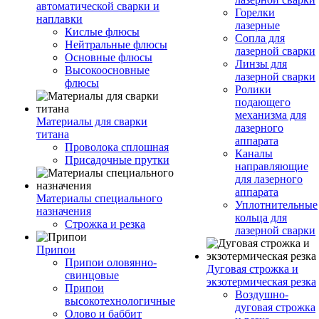
автоматической сварки и
Горелки
наплавки
лазерные
Кислые флюсы
Сопла для
Нейтральные флюсы
лазерной сварки
Основные флюсы
Линзы для
Высокоосновные
лазерной сварки
флюсы
Ролики
подающего
механизма для
Материалы для сварки
лазерного
титана
аппарата
Проволока сплошная
Каналы
Присадочные прутки
направляющие
для лазерного
аппарата
Материалы специального
Уплотнительные
назначения
кольца для
Строжка и резка
лазерной сварки
Припои
Припои оловянно-
Дуговая строжка и
свинцовые
экзотермическая резка
Припои
Воздушно-
высокотехнологичные
дуговая строжка
Олово и баббит