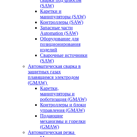
сварки под флюсом
(SAW)
Каретки и
манипуляторы (SAW)
Контроллеры (SAW)
Запасные части
Automation (SAW)
Оборудование для
позиционирования
изделий
Сварочные источники
(SAW)
Автоматическая сварка в
защитных газах
плавящимся электродом
(GMAW)
Каретки,
манипуляторы и
роботизация (GMAW)
Контроллеры и блоки
управления (GMAW)
Подающие
механизмы и горелки
(GMAW)
Автоматическая резка