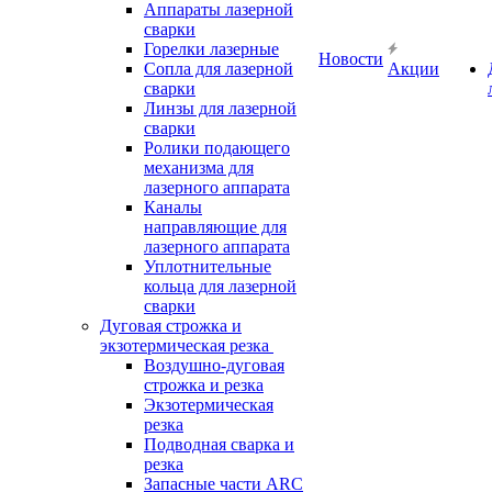
Аппараты лазерной
сварки
Горелки лазерные
Новости
Сопла для лазерной
Акции
сварки
Линзы для лазерной
сварки
Ролики подающего
механизма для
лазерного аппарата
Каналы
направляющие для
лазерного аппарата
Уплотнительные
кольца для лазерной
сварки
Дуговая строжка и
экзотермическая резка
Воздушно-дуговая
строжка и резка
Экзотермическая
резка
Подводная сварка и
резка
Запасные части ARC