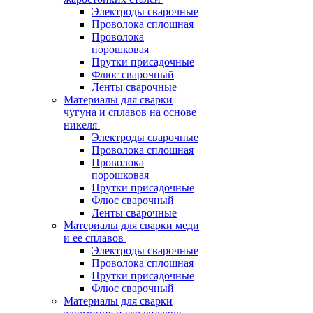
Электроды сварочные
Проволока сплошная
Проволока
порошковая
Прутки присадочные
Флюс сварочный
Ленты сварочные
Материалы для сварки
чугуна и сплавов на основе
никеля
Электроды сварочные
Проволока сплошная
Проволока
порошковая
Прутки присадочные
Флюс сварочный
Ленты сварочные
Материалы для сварки меди
и ее сплавов
Электроды сварочные
Проволока сплошная
Прутки присадочные
Флюс сварочный
Материалы для сварки