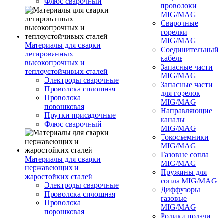
Флюс сварочный
проволоки
MIG/MAG
Сварочные
горелки
MIG/MAG
Материалы для сварки
Соединительны
легированных
кабель
высокопрочных и
Запасные части
теплоустойчивых сталей
MIG/MAG
Электроды сварочные
Запасные части
Проволока сплошная
для горелок
Проволока
MIG/MAG
порошковая
Направляющие
Прутки присадочные
каналы
Флюс сварочный
MIG/MAG
Токосъемники
MIG/MAG
Газовые сопла
Материалы для сварки
MIG/MAG
нержавеющих и
Пружины для
жаростойких сталей
сопла MIG/MAG
Электроды сварочные
Диффузоры
Проволока сплошная
газовые
Проволока
MIG/MAG
порошковая
Ролики подачи