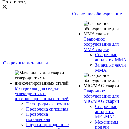
По каталогу
Сварочное оборудование
Сварочное
оборудование для
MMA сварки
Сварочные
аппараты MMA
Сварочные материалы
Запасные части
MMA
Материалы для сварки
Сварочное
углеродистых и
оборудование для
низколегированных сталей
MIG/MAG сварки
Электроды сварочные
Сварочные
Проволока сплошная
аппараты
Проволока
MIG/MAG
порошковая
Механизмы
Прутки присадочные
подачи