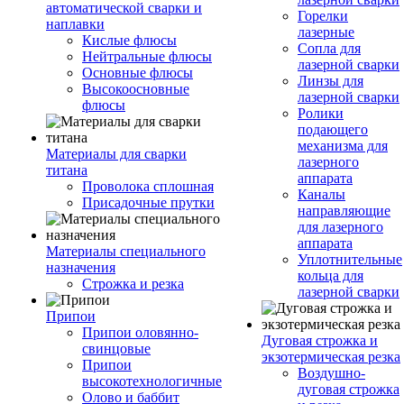
автоматической сварки и
Горелки
наплавки
лазерные
Кислые флюсы
Сопла для
Нейтральные флюсы
лазерной сварки
Основные флюсы
Линзы для
Высокоосновные
лазерной сварки
флюсы
Ролики
подающего
механизма для
Материалы для сварки
лазерного
титана
аппарата
Проволока сплошная
Каналы
Присадочные прутки
направляющие
для лазерного
аппарата
Материалы специального
Уплотнительные
назначения
кольца для
Строжка и резка
лазерной сварки
Припои
Припои оловянно-
Дуговая строжка и
свинцовые
экзотермическая резка
Припои
Воздушно-
высокотехнологичные
дуговая строжка
Олово и баббит