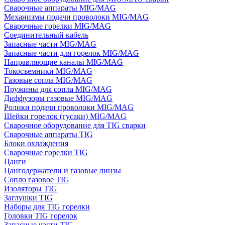
Сварочные аппараты MIG/MAG
Механизмы подачи проволоки MIG/MAG
Сварочные горелки MIG/MAG
Соединительный кабель
Запасные части MIG/MAG
Запасные части для горелок MIG/MAG
Направляющие каналы MIG/MAG
Токосъемники MIG/MAG
Газовые сопла MIG/MAG
Пружины для сопла MIG/MAG
Диффузоры газовые MIG/MAG
Ролики подачи проволоки MIG/MAG
Шейки горелок (гусаки) MIG/MAG
Сварочное оборудование для TIG сварки
Сварочные аппараты TIG
Блоки охлаждения
Сварочные горелки TIG
Цанги
Цангодержатели и газовые линзы
Сопло газовое TIG
Изоляторы TIG
Заглушки TIG
Наборы для TIG горелки
Головки TIG горелок
Запасные части TIG