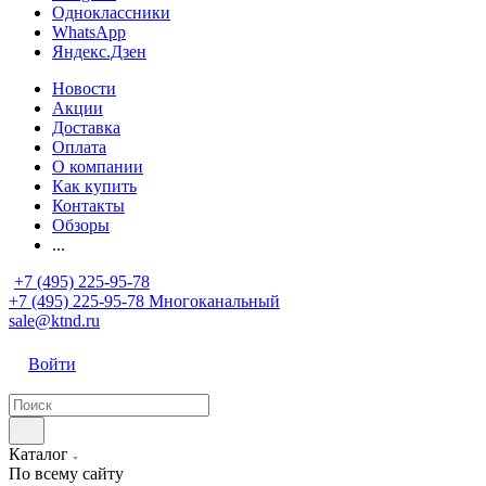
Одноклассники
WhatsApp
Яндекс.Дзен
Новости
Акции
Доставка
Оплата
О компании
Как купить
Контакты
Обзоры
...
+7 (495) 225-95-78
+7 (495) 225-95-78
Многоканальный
sale@ktnd.ru
Войти
Каталог
По всему сайту