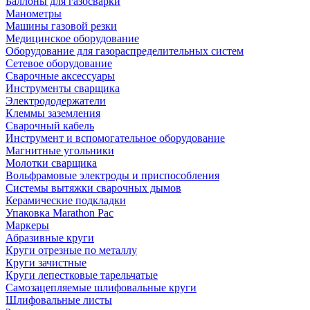
Баллоны для газосварки
Манометры
Машины газовой резки
Медицинское оборудование
Оборудование для газораспределительных систем
Сетевое оборудование
Сварочные аксессуары
Инструменты сварщика
Электрододержатели
Клеммы заземления
Сварочный кабель
Инструмент и вспомогательное оборудование
Магнитные угольники
Молотки сварщика
Вольфрамовые электроды и приспособления
Системы вытяжки сварочных дымов
Керамические подкладки
Упаковка Marathon Pac
Маркеры
Абразивные круги
Круги отрезные по металлу
Круги зачистные
Круги лепестковые тарельчатые
Самозацепляемые шлифовальные круги
Шлифовальные листы