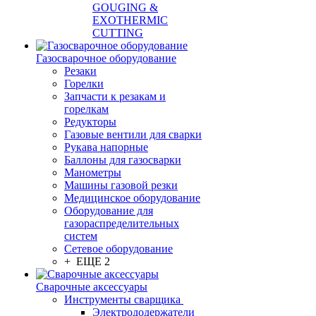
GOUGING &
EXOTHERMIC
CUTTING
Газосварочное оборудование
Резаки
Горелки
Запчасти к резакам и
горелкам
Редукторы
Газовые вентили для сварки
Рукава напорные
Баллоны для газосварки
Манометры
Машины газовой резки
Медицинское оборудование
Оборудование для
газораспределительных
систем
Сетевое оборудование
+ ЕЩЕ 2
Сварочные аксессуары
Инструменты сварщика
Электрододержатели