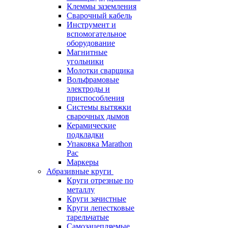
Клеммы заземления
Сварочный кабель
Инструмент и
вспомогательное
оборудование
Магнитные
угольники
Молотки сварщика
Вольфрамовые
электроды и
приспособления
Системы вытяжки
сварочных дымов
Керамические
подкладки
Упаковка Marathon
Pac
Маркеры
Абразивные круги
Круги отрезные по
металлу
Круги зачистные
Круги лепестковые
тарельчатые
Самозацепляемые