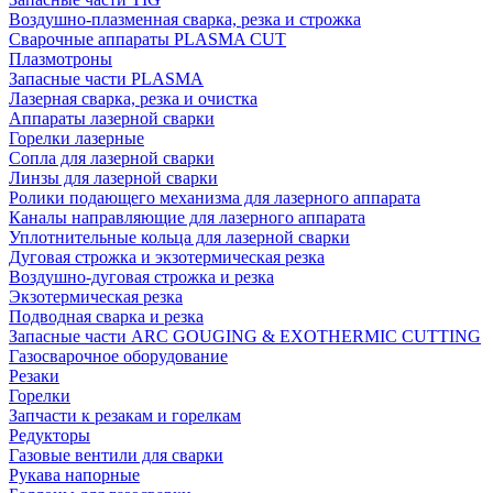
Воздушно-плазменная сварка, резка и строжка
Сварочные аппараты PLASMA CUT
Плазмотроны
Запасные части PLASMA
Лазерная сварка, резка и очистка
Аппараты лазерной сварки
Горелки лазерные
Сопла для лазерной сварки
Линзы для лазерной сварки
Ролики подающего механизма для лазерного аппарата
Каналы направляющие для лазерного аппарата
Уплотнительные кольца для лазерной сварки
Дуговая строжка и экзотермическая резка
Воздушно-дуговая строжка и резка
Экзотермическая резка
Подводная сварка и резка
Запасные части ARC GOUGING & EXOTHERMIC CUTTING
Газосварочное оборудование
Резаки
Горелки
Запчасти к резакам и горелкам
Редукторы
Газовые вентили для сварки
Рукава напорные