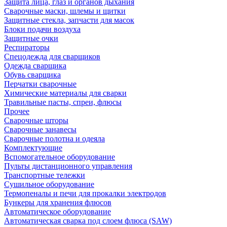
Защита лица, глаз и органов дыхания
Сварочные маски, шлемы и щитки
Защитные стекла, запчасти для масок
Блоки подачи воздуха
Защитные очки
Респираторы
Спецодежда для сварщиков
Одежда сварщика
Обувь сварщика
Перчатки сварочные
Химические материалы для сварки
Травильные пасты, спреи, флюсы
Прочее
Сварочные шторы
Сварочные занавесы
Сварочные полотна и одеяла
Комплектующие
Вспомогательное оборудование
Пульты дистанционного управления
Транспортные тележки
Сушильное оборудование
Термопеналы и печи для прокалки электродов
Бункеры для хранения флюсов
Автоматическое оборудование
Автоматическая сварка под слоем флюса (SAW)