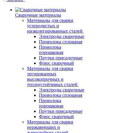
Сварочные материалы
Материалы для сварки
углеродистых и
низколегированных сталей
Электроды сварочные
Проволока сплошная
Проволока
порошковая
Прутки присадочные
Флюс сварочный
Материалы для сварки
легированных
высокопрочных и
теплоустойчивых сталей
Электроды сварочные
Проволока сплошная
Проволока
порошковая
Прутки присадочные
Флюс сварочный
Материалы для сварки
нержавеющих и
жаростойких сталей