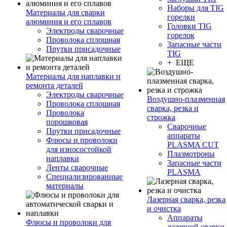
Наборы для TIG
Материалы для сварки
горелки
алюминия и его сплавов
Головки TIG
Электроды сварочные
горелок
Проволока сплошная
Запасные части
Прутки присадочные
TIG
+ ЕЩЕ
Материалы для наплавки и
ремонта деталей
Электроды сварочные
Воздушно-плазменная
Проволока сплошная
сварка, резка и
Проволока
строжка
порошковая
Сварочные
Прутки присадочные
аппараты
Флюсы и проволоки
PLASMA CUT
для износостойкой
Плазмотроны
наплавки
Запасные части
Ленты сварочные
PLASMA
Специализированные
материалы
Лазерная сварка, резка
и очистка
Аппараты
Флюсы и проволоки для
лазерной сварки