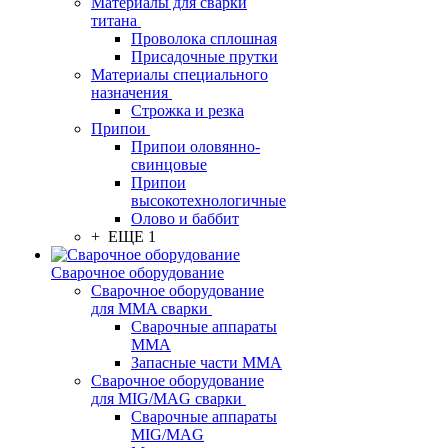
Материалы для сварки
титана
Проволока сплошная
Присадочные прутки
Материалы специального
назначения
Строжка и резка
Припои
Припои оловянно-
свинцовые
Припои
высокотехнологичные
Олово и баббит
+ ЕЩЕ 1
Сварочное оборудование
Сварочное оборудование
для MMA сварки
Сварочные аппараты
MMA
Запасные части MMA
Сварочное оборудование
для MIG/MAG сварки
Сварочные аппараты
MIG/MAG