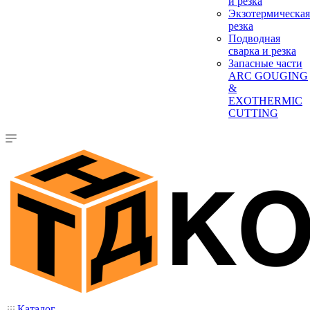
и резка
Экзотермическая
резка
Подводная
сварка и резка
Запасные части
ARC GOUGING
&
EXOTHERMIC
CUTTING
Каталог