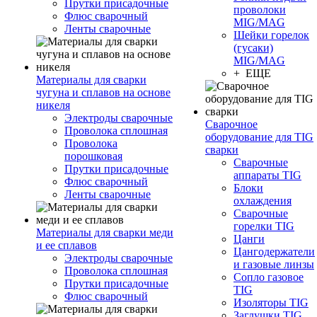
Прутки присадочные
проволоки
Флюс сварочный
MIG/MAG
Ленты сварочные
Шейки горелок
(гусаки)
MIG/MAG
+ ЕЩЕ
Материалы для сварки
чугуна и сплавов на основе
никеля
Электроды сварочные
Сварочное
Проволока сплошная
оборудование для TIG
Проволока
сварки
порошковая
Сварочные
Прутки присадочные
аппараты TIG
Флюс сварочный
Блоки
Ленты сварочные
охлаждения
Сварочные
горелки TIG
Материалы для сварки меди
Цанги
и ее сплавов
Цангодержатели
Электроды сварочные
и газовые линзы
Проволока сплошная
Сопло газовое
Прутки присадочные
TIG
Флюс сварочный
Изоляторы TIG
Заглушки TIG