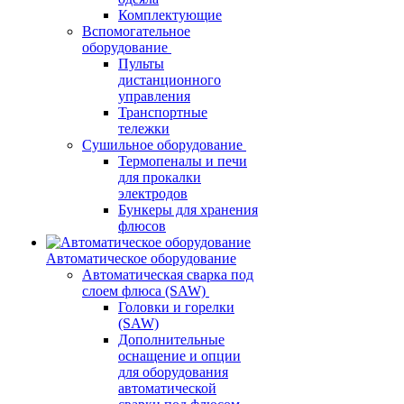
Комплектующие
Вспомогательное
оборудование
Пульты
дистанционного
управления
Транспортные
тележки
Сушильное оборудование
Термопеналы и печи
для прокалки
электродов
Бункеры для хранения
флюсов
Автоматическое оборудование
Автоматическая сварка под
слоем флюса (SAW)
Головки и горелки
(SAW)
Дополнительные
оснащение и опции
для оборудования
автоматической