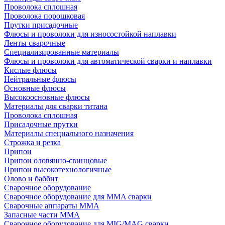
Проволока сплошная
Проволока порошковая
Прутки присадочные
Флюсы и проволоки для износостойкой наплавки
Ленты сварочные
Специализированные материалы
Флюсы и проволоки для автоматической сварки и наплавки
Кислые флюсы
Нейтральные флюсы
Основные флюсы
Высокоосновные флюсы
Материалы для сварки титана
Проволока сплошная
Присадочные прутки
Материалы специального назначения
Строжка и резка
Припои
Припои оловянно-свинцовые
Припои высокотехнологичные
Олово и баббит
Сварочное оборудование
Сварочное оборудование для MMA сварки
Сварочные аппараты MMA
Запасные части MMA
Сварочное оборудование для MIG/MAG сварки