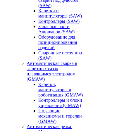
сварки под флюсом
(SAW)
Каретки и
манипуляторы (SAW)
Контроллеры (SAW)
Запасные части
Automation (SAW)
Оборудование для
позиционирования
изделий
Сварочные источники
(SAW)
Автоматическая сварка в
защитных газах
плавящимся электродом
(GMAW)
Каретки,
манипуляторы и
роботизация (GMAW)
Контроллеры и блоки
управления (GMAW)
Подающие
механизмы и горелки
(GMAW)
Автоматическая резка