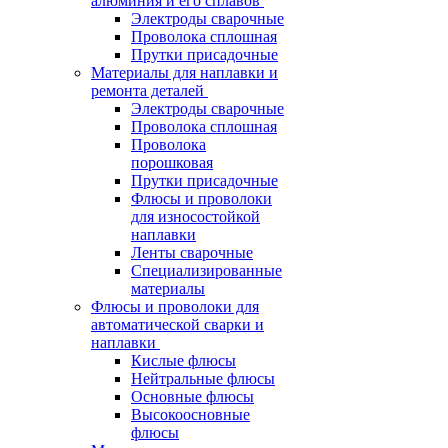
алюминия и его сплавов
Электроды сварочные
Проволока сплошная
Прутки присадочные
Материалы для наплавки и
ремонта деталей
Электроды сварочные
Проволока сплошная
Проволока
порошковая
Прутки присадочные
Флюсы и проволоки
для износостойкой
наплавки
Ленты сварочные
Специализированные
материалы
Флюсы и проволоки для
автоматической сварки и
наплавки
Кислые флюсы
Нейтральные флюсы
Основные флюсы
Высокоосновные
флюсы