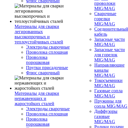
Флюс сварочный
проволоки
MIG/MAG
Сварочные
горелки
MIG/MAG
Материалы для сварки
Соединительны
легированных
кабель
высокопрочных и
Запасные части
теплоустойчивых сталей
MIG/MAG
Электроды сварочные
Запасные части
Проволока сплошная
для горелок
Проволока
MIG/MAG
порошковая
Направляющие
Прутки присадочные
каналы
Флюс сварочный
MIG/MAG
Токосъемники
MIG/MAG
Газовые сопла
Материалы для сварки
MIG/MAG
нержавеющих и
Пружины для
жаростойких сталей
сопла MIG/MAG
Электроды сварочные
Диффузоры
Проволока сплошная
газовые
Проволока
MIG/MAG
порошковая
Ролики подачи