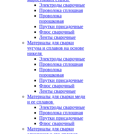
Электроды сварочные
Проволока сплошная
Проволока
порошковая
Прутки присадочные
Флюс сварочный
Ленты сварочные
Материалы для сварки
чугуна и сплавов на основе
никеля
Электроды сварочные
Проволока сплошная
Проволока
порошковая
Прутки присадочные
Флюс сварочный
Ленты сварочные
Материалы для сварки меди
и ее сплавов
Электроды сварочные
Проволока сплошная
Прутки присадочные
Флюс сварочный
Материалы для сварки