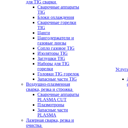
для TIG сварки
Сварочные аппараты
TIG
Блоки охлаждения
Сварочные горелки
TIG
Цанги
Цангодержатели и
газовые линзы
Сопло газовое TIG
Изоляторы TIG
Заглушки TIG
Наборы для TIG
горелки
Услуг
Головки TIG горелок
Запасные части TIG
Воздушно-плазменная
сварка, резка и строжка
Сварочные аппараты
PLASMA CUT
Плазмотроны
Запасные части
PLASMA
Лазерная сварка, резка и
очистка