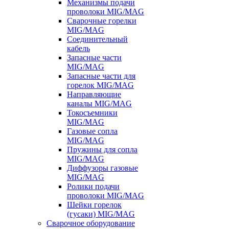
Механизмы подачи
проволоки MIG/MAG
Сварочные горелки
MIG/MAG
Соединительный
кабель
Запасные части
MIG/MAG
Запасные части для
горелок MIG/MAG
Направляющие
каналы MIG/MAG
Токосъемники
MIG/MAG
Газовые сопла
MIG/MAG
Пружины для сопла
MIG/MAG
Диффузоры газовые
MIG/MAG
Ролики подачи
проволоки MIG/MAG
Шейки горелок
(гусаки) MIG/MAG
Сварочное оборудование