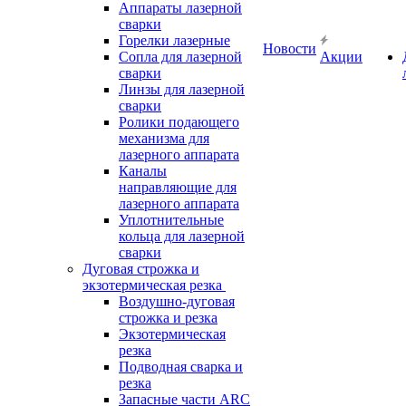
Аппараты лазерной
сварки
Горелки лазерные
Новости
Сопла для лазерной
Акции
сварки
Линзы для лазерной
сварки
Ролики подающего
механизма для
лазерного аппарата
Каналы
направляющие для
лазерного аппарата
Уплотнительные
кольца для лазерной
сварки
Дуговая строжка и
экзотермическая резка
Воздушно-дуговая
строжка и резка
Экзотермическая
резка
Подводная сварка и
резка
Запасные части ARC