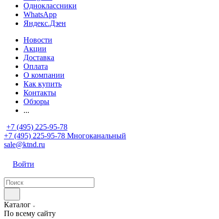
Одноклассники
WhatsApp
Яндекс.Дзен
Новости
Акции
Доставка
Оплата
О компании
Как купить
Контакты
Обзоры
...
+7 (495) 225-95-78
+7 (495) 225-95-78
Многоканальный
sale@ktnd.ru
Войти
Каталог
По всему сайту