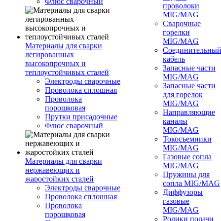
Флюс сварочный
проволоки
MIG/MAG
Сварочные
горелки
MIG/MAG
Материалы для сварки
Соединительны
легированных
кабель
высокопрочных и
Запасные части
теплоустойчивых сталей
MIG/MAG
Электроды сварочные
Запасные части
Проволока сплошная
для горелок
Проволока
MIG/MAG
порошковая
Направляющие
Прутки присадочные
каналы
Флюс сварочный
MIG/MAG
Токосъемники
MIG/MAG
Газовые сопла
Материалы для сварки
MIG/MAG
нержавеющих и
Пружины для
жаростойких сталей
сопла MIG/MAG
Электроды сварочные
Диффузоры
Проволока сплошная
газовые
Проволока
MIG/MAG
порошковая
Ролики подачи