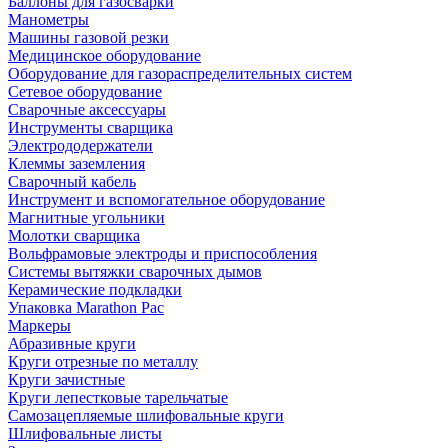
Баллоны для газосварки
Манометры
Машины газовой резки
Медицинское оборудование
Оборудование для газораспределительных систем
Сетевое оборудование
Сварочные аксессуары
Инструменты сварщика
Электрододержатели
Клеммы заземления
Сварочный кабель
Инструмент и вспомогательное оборудование
Магнитные угольники
Молотки сварщика
Вольфрамовые электроды и приспособления
Системы вытяжки сварочных дымов
Керамические подкладки
Упаковка Marathon Pac
Маркеры
Абразивные круги
Круги отрезные по металлу
Круги зачистные
Круги лепестковые тарельчатые
Самозацепляемые шлифовальные круги
Шлифовальные листы