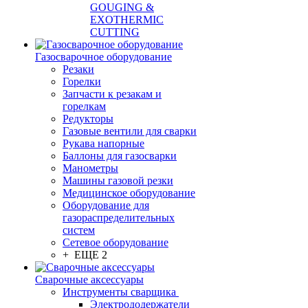
GOUGING &
EXOTHERMIC
CUTTING
Газосварочное оборудование
Резаки
Горелки
Запчасти к резакам и
горелкам
Редукторы
Газовые вентили для сварки
Рукава напорные
Баллоны для газосварки
Манометры
Машины газовой резки
Медицинское оборудование
Оборудование для
газораспределительных
систем
Сетевое оборудование
+ ЕЩЕ 2
Сварочные аксессуары
Инструменты сварщика
Электрододержатели