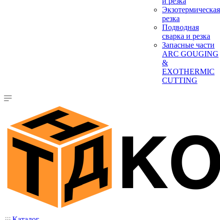
и резка
Экзотермическая
резка
Подводная
сварка и резка
Запасные части
ARC GOUGING
&
EXOTHERMIC
CUTTING
Каталог