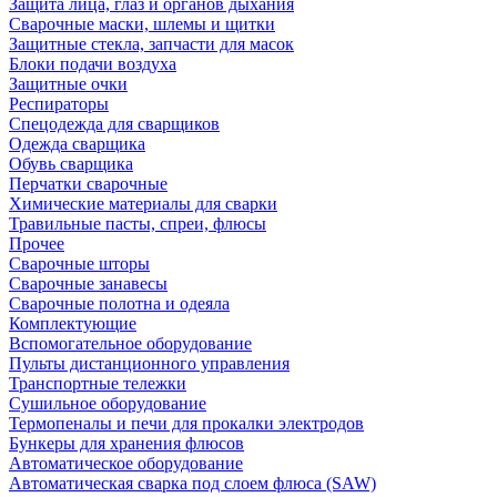
Защита лица, глаз и органов дыхания
Сварочные маски, шлемы и щитки
Защитные стекла, запчасти для масок
Блоки подачи воздуха
Защитные очки
Респираторы
Спецодежда для сварщиков
Одежда сварщика
Обувь сварщика
Перчатки сварочные
Химические материалы для сварки
Травильные пасты, спреи, флюсы
Прочее
Сварочные шторы
Сварочные занавесы
Сварочные полотна и одеяла
Комплектующие
Вспомогательное оборудование
Пульты дистанционного управления
Транспортные тележки
Сушильное оборудование
Термопеналы и печи для прокалки электродов
Бункеры для хранения флюсов
Автоматическое оборудование
Автоматическая сварка под слоем флюса (SAW)