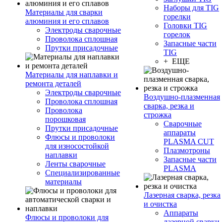
Наборы для TIG
Материалы для сварки
горелки
алюминия и его сплавов
Головки TIG
Электроды сварочные
горелок
Проволока сплошная
Запасные части
Прутки присадочные
TIG
+ ЕЩЕ
Материалы для наплавки и
ремонта деталей
Электроды сварочные
Воздушно-плазменная
Проволока сплошная
сварка, резка и
Проволока
строжка
порошковая
Сварочные
Прутки присадочные
аппараты
Флюсы и проволоки
PLASMA CUT
для износостойкой
Плазмотроны
наплавки
Запасные части
Ленты сварочные
PLASMA
Специализированные
материалы
Лазерная сварка, резка
и очистка
Аппараты
Флюсы и проволоки для
лазерной сварки