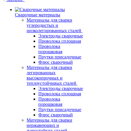
Сварочные материалы
Материалы для сварки
углеродистых и
низколегированных сталей
Электроды сварочные
Проволока сплошная
Проволока
порошковая
Прутки присадочные
Флюс сварочный
Материалы для сварки
легированных
высокопрочных и
теплоустойчивых сталей
Электроды сварочные
Проволока сплошная
Проволока
порошковая
Прутки присадочные
Флюс сварочный
Материалы для сварки
нержавеющих и
жаростойких сталей