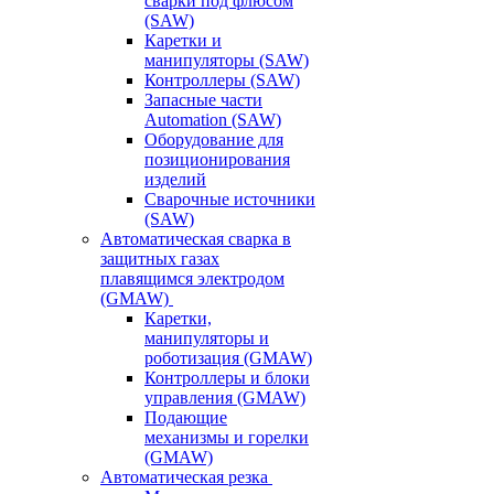
сварки под флюсом
(SAW)
Каретки и
манипуляторы (SAW)
Контроллеры (SAW)
Запасные части
Automation (SAW)
Оборудование для
позиционирования
изделий
Сварочные источники
(SAW)
Автоматическая сварка в
защитных газах
плавящимся электродом
(GMAW)
Каретки,
манипуляторы и
роботизация (GMAW)
Контроллеры и блоки
управления (GMAW)
Подающие
механизмы и горелки
(GMAW)
Автоматическая резка