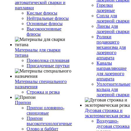
автоматической сварки и
Горелки
наплавки
лазерные
Кислые флюсы
Сопла для
Нейтральные флюсы
лазерной сварки
Основные флюсы
Линзы для
Высокоосновные
лазерной сварки
флюсы
Ролики
подающего
механизма для
Материалы для сварки
лазерного
титана
аппарата
Проволока сплошная
Каналы
Присадочные прутки
направляющие
для лазерного
аппарата
Материалы специального
Уплотнительные
назначения
кольца для
Строжка и резка
лазерной сварки
Припои
Припои оловянно-
Дуговая строжка и
свинцовые
экзотермическая резка
Припои
Воздушно-
высокотехнологичные
дуговая строжка
Олово и баббит