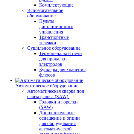
Комплектующие
Вспомогательное
оборудование
Пульты
дистанционного
управления
Транспортные
тележки
Сушильное оборудование
Термопеналы и печи
для прокалки
электродов
Бункеры для хранения
флюсов
Автоматическое оборудование
Автоматическая сварка под
слоем флюса (SAW)
Головки и горелки
(SAW)
Дополнительные
оснащение и опции
для оборудования
автоматической