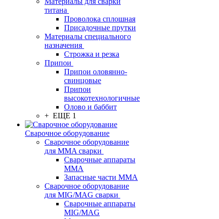
Материалы для сварки
титана
Проволока сплошная
Присадочные прутки
Материалы специального
назначения
Строжка и резка
Припои
Припои оловянно-
свинцовые
Припои
высокотехнологичные
Олово и баббит
+ ЕЩЕ 1
Сварочное оборудование
Сварочное оборудование
для MMA сварки
Сварочные аппараты
MMA
Запасные части MMA
Сварочное оборудование
для MIG/MAG сварки
Сварочные аппараты
MIG/MAG