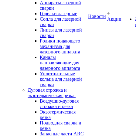
Аппараты лазерной
сварки
Горелки лазерные
Новости
Сопла для лазерной
Акции
сварки
Линзы для лазерной
сварки
Ролики подающего
механизма для
лазерного аппарата
Каналы
направляющие для
лазерного аппарата
Уплотнительные
кольца для лазерной
сварки
Дуговая строжка и
экзотермическая резка
Воздушно-дуговая
строжка и резка
Экзотермическая
резка
Подводная сварка и
резка
Запасные части ARC