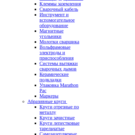
Клеммы заземления
Сварочный кабель
Инструмент и
вспомогательное
оборудование
Магнитные
угольники
Молотки сварщика
Вольфрамовые
электроды и
приспособления
Системы вытяжки
сварочных дымов
Керамические
подкладки
Упаковка Marathon
Pac
Маркеры
Абразивные круги
Круги отрезные по
металлу
Круги зачистные
Круги лепестковые
тарельчатые
Самозацепляемые