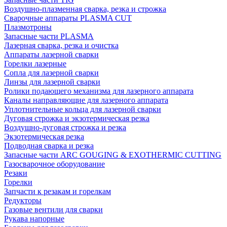
Воздушно-плазменная сварка, резка и строжка
Сварочные аппараты PLASMA CUT
Плазмотроны
Запасные части PLASMA
Лазерная сварка, резка и очистка
Аппараты лазерной сварки
Горелки лазерные
Сопла для лазерной сварки
Линзы для лазерной сварки
Ролики подающего механизма для лазерного аппарата
Каналы направляющие для лазерного аппарата
Уплотнительные кольца для лазерной сварки
Дуговая строжка и экзотермическая резка
Воздушно-дуговая строжка и резка
Экзотермическая резка
Подводная сварка и резка
Запасные части ARC GOUGING & EXOTHERMIC CUTTING
Газосварочное оборудование
Резаки
Горелки
Запчасти к резакам и горелкам
Редукторы
Газовые вентили для сварки
Рукава напорные