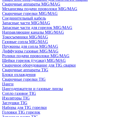
Сварочные аппараты MIG/MAG
Механизмы подачи проволоки MIG/MAG
Сварочные горелки MIG/MAG
Соединительный кабель
Запасные части MIG/MAG
Запасные части для горелок MIG/MAG
Направляющие каналы MIG/MAG
Токосъемники MIG/MAG
Газовые сопла MIG/MAG
Пружины для сопла MIG/MAG
Диффузоры газовые MIG/MAG
Ролики подачи проволоки MIG/MAG
Шейки горелок (гусаки) MIG/MAG
Сварочное оборудование для TIG сварки
Сварочные аппараты TIG
Блоки охлаждения
Сварочные горелки TIG
Цанги
Цангодержатели и газовые линзы
Сопло газовое TIG
Изоляторы TIG
Заглушки TIG
Наборы для TIG горелки
Головки TIG горелок
Запасные части TIG