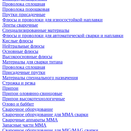
Проволока сплошная
Проволока порошковая
Прутки присадочные
Флюсы и проволоки для износостойкой наплавки
Ленты сварочные
Специализированные материалы
Флюсы и проволоки для автоматической сварки и наплавки
Кислые флюсы
Нейтральные флюсы
Основные флюсы
Высокоосновные флюсы
Материалы для сварки титана
Проволока сплошная
Присадочные прутки
Материалы специального назначения
Строжка и резка
Припои
Припои оловянно-свинцовые
Припои высокотехнологичные
Олово и баббит
Сварочное оборудование
Сварочное оборудование для MMA сварки
Сварочные аппараты MMA
Запасные части MMA
Сварочное оборудование для MIG/MAG сварки