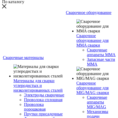
По каталогу
Сварочное оборудование
Сварочное
оборудование для
MMA сварки
Сварочные
аппараты MMA
Сварочные материалы
Запасные части
MMA
Материалы для сварки
Сварочное
углеродистых и
оборудование для
низколегированных сталей
MIG/MAG сварки
Электроды сварочные
Сварочные
Проволока сплошная
аппараты
Проволока
MIG/MAG
порошковая
Механизмы
Прутки присадочные
подачи