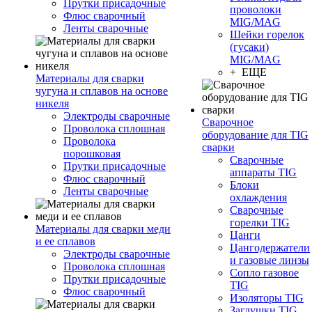
Прутки присадочные
проволоки
Флюс сварочный
MIG/MAG
Ленты сварочные
Шейки горелок
(гусаки)
MIG/MAG
+ ЕЩЕ
Материалы для сварки
чугуна и сплавов на основе
никеля
Электроды сварочные
Сварочное
Проволока сплошная
оборудование для TIG
Проволока
сварки
порошковая
Сварочные
Прутки присадочные
аппараты TIG
Флюс сварочный
Блоки
Ленты сварочные
охлаждения
Сварочные
горелки TIG
Материалы для сварки меди
Цанги
и ее сплавов
Цангодержатели
Электроды сварочные
и газовые линзы
Проволока сплошная
Сопло газовое
Прутки присадочные
TIG
Флюс сварочный
Изоляторы TIG
Заглушки TIG