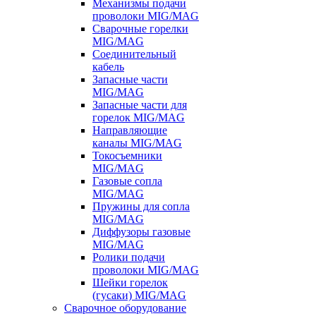
Механизмы подачи
проволоки MIG/MAG
Сварочные горелки
MIG/MAG
Соединительный
кабель
Запасные части
MIG/MAG
Запасные части для
горелок MIG/MAG
Направляющие
каналы MIG/MAG
Токосъемники
MIG/MAG
Газовые сопла
MIG/MAG
Пружины для сопла
MIG/MAG
Диффузоры газовые
MIG/MAG
Ролики подачи
проволоки MIG/MAG
Шейки горелок
(гусаки) MIG/MAG
Сварочное оборудование