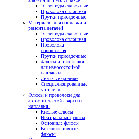
алюминия и его сплавов
Электроды сварочные
Проволока сплошная
Прутки присадочные
Материалы для наплавки и
ремонта деталей
Электроды сварочные
Проволока сплошная
Проволока
порошковая
Прутки присадочные
Флюсы и проволоки
для износостойкой
наплавки
Ленты сварочные
Специализированные
материалы
Флюсы и проволоки для
автоматической сварки и
наплавки
Кислые флюсы
Нейтральные флюсы
Основные флюсы
Высокоосновные
флюсы