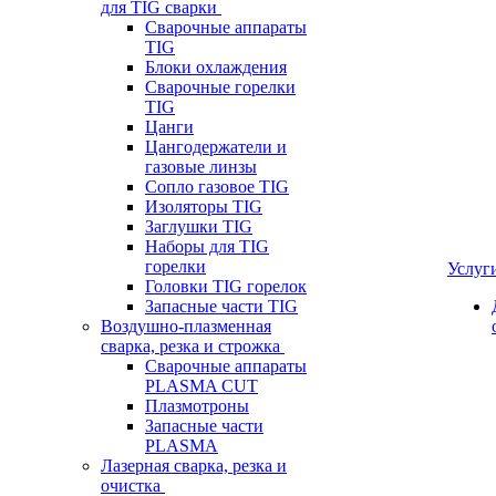
для TIG сварки
Сварочные аппараты
TIG
Блоки охлаждения
Сварочные горелки
TIG
Цанги
Цангодержатели и
газовые линзы
Сопло газовое TIG
Изоляторы TIG
Заглушки TIG
Наборы для TIG
горелки
Услуг
Головки TIG горелок
Запасные части TIG
Воздушно-плазменная
сварка, резка и строжка
Сварочные аппараты
PLASMA CUT
Плазмотроны
Запасные части
PLASMA
Лазерная сварка, резка и
очистка