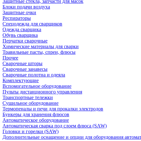
Защитные стекла, запчасти для масок
Блоки подачи воздуха
Защитные очки
Респираторы
Спецодежда для сварщиков
Одежда сварщика
Обувь сварщика
Перчатки сварочные
Химические материалы для сварки
Травильные пасты, спреи, флюсы
Прочее
Сварочные шторы
Сварочные занавесы
Сварочные полотна и одеяла
Комплектующие
Вспомогательное оборудование
Пульты дистанционного управления
Транспортные тележки
Сушильное оборудование
Термопеналы и печи для прокалки электродов
Бункеры для хранения флюсов
Автоматическое оборудование
Автоматическая сварка под слоем флюса (SAW)
Головки и горелки (SAW)
Дополнительные оснащение и опции для оборудования автома