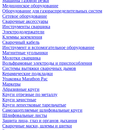
Машины газовой резки
Медицинское оборудование
Оборудование для газораспределительных систем
Сетевое оборудование
Сварочные аксессуары
Инструменты сварщика
Электрододержатели
Клеммы заземления
Сварочный кабель
Инструмент и вспомогательное оборудование
Магнитные угольники
Молотки сварщика
Вольфрамовые электроды и приспособления
Системы вытяжки сварочных дымов
Керамические подкладки
Упаковка Marathon Pac
Маркеры
Абразивные круги
Круги отрезные по металлу
Круги зачистные
Круги лепестковые тарельчатые
Самозацепляемые шлифовальные круги
Шлифовальные листы
Защита лица, глаз и органов дыхания
Сварочные маски, шлемы и щитки