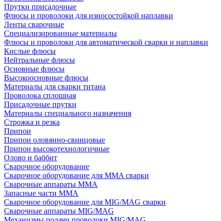
Прутки присадочные
Флюсы и проволоки для износостойкой наплавки
Ленты сварочные
Специализированные материалы
Флюсы и проволоки для автоматической сварки и наплавки
Кислые флюсы
Нейтральные флюсы
Основные флюсы
Высокоосновные флюсы
Материалы для сварки титана
Проволока сплошная
Присадочные прутки
Материалы специального назначения
Строжка и резка
Припои
Припои оловянно-свинцовые
Припои высокотехнологичные
Олово и баббит
Сварочное оборудование
Сварочное оборудование для MMA сварки
Сварочные аппараты MMA
Запасные части MMA
Сварочное оборудование для MIG/MAG сварки
Сварочные аппараты MIG/MAG
Механизмы подачи проволоки MIG/MAG