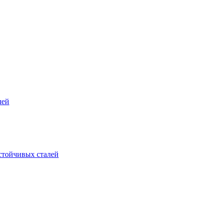
лей
стойчивых сталей