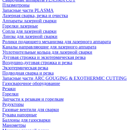
Плазмотроны
Запасные части PLASMA
Лазерная сварка, резка и очистка
Аппараты лазерной сварки
Горелки лазерные
Сопла для лазерной сварки
Линзы для лазерной сварки
Ролики подающего механизма для лазерного аппарата
Каналы направляющие для лазерного аппарата
Уплотнительные кольца для лазерной сварки
Дуговая строжка и экзотермическая резка
Воздушно-дуговая строжка и резка
Экзотермическая резка
Подводная сварка и резка
Запасные части ARC GOUGING & EXOTHERMIC CUTTING
Газосварочное оборудование
Резаки
Горелки
Запчасти к резакам и горелкам
Редукторы
Газовые вентили для сварки
Рукава напорные
Баллоны для газосварки
Манометры