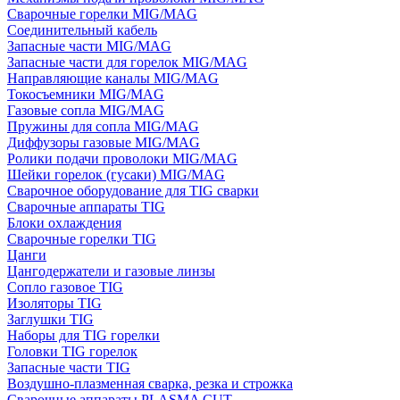
Сварочные горелки MIG/MAG
Соединительный кабель
Запасные части MIG/MAG
Запасные части для горелок MIG/MAG
Направляющие каналы MIG/MAG
Токосъемники MIG/MAG
Газовые сопла MIG/MAG
Пружины для сопла MIG/MAG
Диффузоры газовые MIG/MAG
Ролики подачи проволоки MIG/MAG
Шейки горелок (гусаки) MIG/MAG
Сварочное оборудование для TIG сварки
Сварочные аппараты TIG
Блоки охлаждения
Сварочные горелки TIG
Цанги
Цангодержатели и газовые линзы
Сопло газовое TIG
Изоляторы TIG
Заглушки TIG
Наборы для TIG горелки
Головки TIG горелок
Запасные части TIG
Воздушно-плазменная сварка, резка и строжка
Сварочные аппараты PLASMA CUT