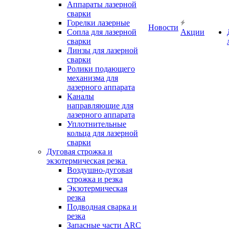
Аппараты лазерной
сварки
Горелки лазерные
Новости
Сопла для лазерной
Акции
сварки
Линзы для лазерной
сварки
Ролики подающего
механизма для
лазерного аппарата
Каналы
направляющие для
лазерного аппарата
Уплотнительные
кольца для лазерной
сварки
Дуговая строжка и
экзотермическая резка
Воздушно-дуговая
строжка и резка
Экзотермическая
резка
Подводная сварка и
резка
Запасные части ARC