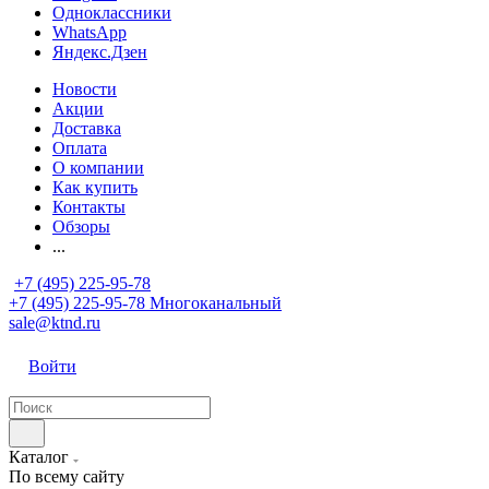
Одноклассники
WhatsApp
Яндекс.Дзен
Новости
Акции
Доставка
Оплата
О компании
Как купить
Контакты
Обзоры
...
+7 (495) 225-95-78
+7 (495) 225-95-78
Многоканальный
sale@ktnd.ru
Войти
Каталог
По всему сайту