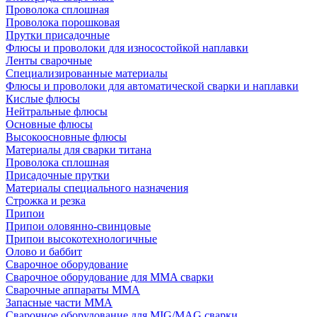
Проволока сплошная
Проволока порошковая
Прутки присадочные
Флюсы и проволоки для износостойкой наплавки
Ленты сварочные
Специализированные материалы
Флюсы и проволоки для автоматической сварки и наплавки
Кислые флюсы
Нейтральные флюсы
Основные флюсы
Высокоосновные флюсы
Материалы для сварки титана
Проволока сплошная
Присадочные прутки
Материалы специального назначения
Строжка и резка
Припои
Припои оловянно-свинцовые
Припои высокотехнологичные
Олово и баббит
Сварочное оборудование
Сварочное оборудование для MMA сварки
Сварочные аппараты MMA
Запасные части MMA
Сварочное оборудование для MIG/MAG сварки