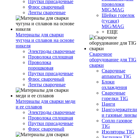
Прутки присадочные
проволоки
Флюс сварочный
MIG/MAG
Ленты сварочные
Шейки горелок
(гусаки)
MIG/MAG
+ ЕЩЕ
Материалы для сварки
чугуна и сплавов на основе
никеля
Электроды сварочные
Сварочное
Проволока сплошная
оборудование для TIG
Проволока
сварки
порошковая
Сварочные
Прутки присадочные
аппараты TIG
Флюс сварочный
Блоки
Ленты сварочные
охлаждения
Сварочные
горелки TIG
Материалы для сварки меди
Цанги
и ее сплавов
Цангодержатели
Электроды сварочные
и газовые линзы
Проволока сплошная
Сопло газовое
Прутки присадочные
TIG
Флюс сварочный
Изоляторы TIG
Заглушки TIG