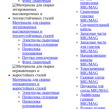
Флюс сварочный
проволоки
MIG/MAG
Сварочные
горелки
MIG/MAG
Материалы для сварки
Соединительны
легированных
кабель
высокопрочных и
Запасные части
теплоустойчивых сталей
MIG/MAG
Электроды сварочные
Запасные части
Проволока сплошная
для горелок
Проволока
MIG/MAG
порошковая
Направляющие
Прутки присадочные
каналы
Флюс сварочный
MIG/MAG
Токосъемники
MIG/MAG
Газовые сопла
Материалы для сварки
MIG/MAG
нержавеющих и
Пружины для
жаростойких сталей
сопла MIG/MAG
Электроды сварочные
Диффузоры
Проволока сплошная
газовые
Проволока
MIG/MAG
порошковая
Ролики подачи