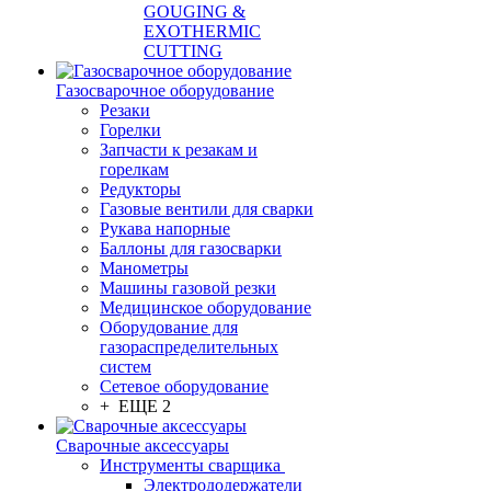
GOUGING &
EXOTHERMIC
CUTTING
Газосварочное оборудование
Резаки
Горелки
Запчасти к резакам и
горелкам
Редукторы
Газовые вентили для сварки
Рукава напорные
Баллоны для газосварки
Манометры
Машины газовой резки
Медицинское оборудование
Оборудование для
газораспределительных
систем
Сетевое оборудование
+ ЕЩЕ 2
Сварочные аксессуары
Инструменты сварщика
Электрододержатели