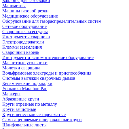
Баллоны для газосварки
Манометры
Машины газовой резки
Медицинское оборудование
Оборудование для газораспределительных систем
Сетевое оборудование
Сварочные аксессуары
Инструменты сварщика
Электрододержатели
Клеммы заземления
Сварочный кабель
Инструмент и вспомогательное оборудование
Магнитные угольники
Молотки сварщика
Вольфрамовые электроды и приспособления
Системы вытяжки сварочных дымов
Керамические подкладки
Упаковка Marathon Pac
Маркеры
Абразивные круги
Круги отрезные по металлу
Круги зачистные
Круги лепестковые тарельчатые
Самозацепляемые шлифовальные круги
Шлифовальные листы