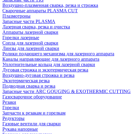
Воздушно-плазменная сварка, резка и строжка
Сварочные аппараты PLASMA CUT
Плазмотроны
Запасные части PLASMA
Лазерная сварка, резка и очистка
Аппараты лазерной сварки
Горелки лазерные
Сопла для лазерной сварки
Линзы для лазерной сварки
Ролики подающего механизма для лазерного аппарата
Каналы направляющие для лазерного аппарата
Уплотнительные кольца для лазерной сварки
Дуговая строжка и экзотермическая резка
Воздушно-дуговая строжка и резка
Экзотермическая резка
Подводная сварка и резка
Запасные части ARC GOUGING & EXOTHERMIC CUTTING
Газосварочное оборудование
Резаки
Горелки
Запчасти к резакам и горелкам
Редукторы
Газовые вентили для сварки
Рукава напорные