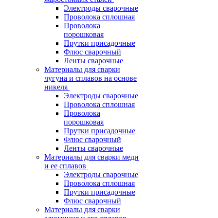
Электроды сварочные
Проволока сплошная
Проволока
порошковая
Прутки присадочные
Флюс сварочный
Ленты сварочные
Материалы для сварки
чугуна и сплавов на основе
никеля
Электроды сварочные
Проволока сплошная
Проволока
порошковая
Прутки присадочные
Флюс сварочный
Ленты сварочные
Материалы для сварки меди
и ее сплавов
Электроды сварочные
Проволока сплошная
Прутки присадочные
Флюс сварочный
Материалы для сварки