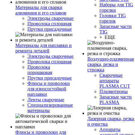
Наборы для TIG
Материалы для сварки
горелки
алюминия и его сплавов
Головки TIG
Электроды сварочные
горелок
Проволока сплошная
Запасные части
Прутки присадочные
TIG
+ ЕЩЕ
Материалы для наплавки и
ремонта деталей
Электроды сварочные
Воздушно-плазменная
Проволока сплошная
сварка, резка и
Проволока
строжка
порошковая
Сварочные
Прутки присадочные
аппараты
Флюсы и проволоки
PLASMA CUT
для износостойкой
Плазмотроны
наплавки
Запасные части
Ленты сварочные
PLASMA
Специализированные
материалы
Лазерная сварка, резка
и очистка
Аппараты
Флюсы и проволоки для
лазерной сварки