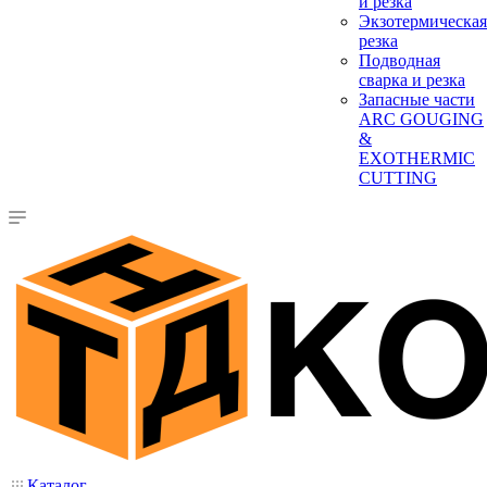
и резка
Экзотермическая
резка
Подводная
сварка и резка
Запасные части
ARC GOUGING
&
EXOTHERMIC
CUTTING
Каталог