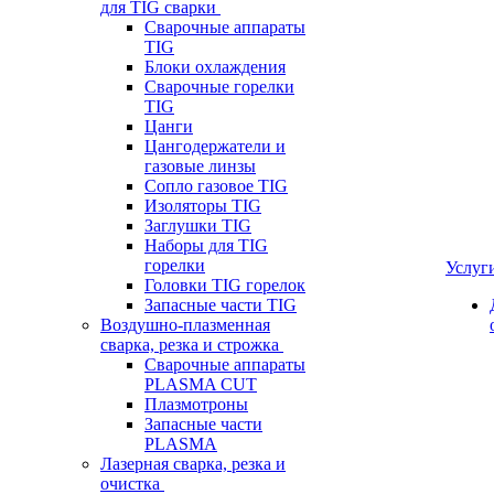
для TIG сварки
Сварочные аппараты
TIG
Блоки охлаждения
Сварочные горелки
TIG
Цанги
Цангодержатели и
газовые линзы
Сопло газовое TIG
Изоляторы TIG
Заглушки TIG
Наборы для TIG
горелки
Услуг
Головки TIG горелок
Запасные части TIG
Воздушно-плазменная
сварка, резка и строжка
Сварочные аппараты
PLASMA CUT
Плазмотроны
Запасные части
PLASMA
Лазерная сварка, резка и
очистка