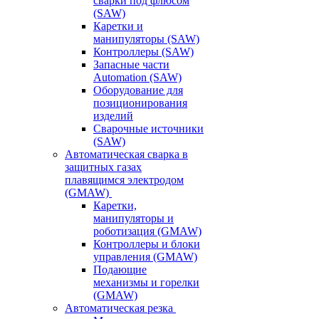
сварки под флюсом
(SAW)
Каретки и
манипуляторы (SAW)
Контроллеры (SAW)
Запасные части
Automation (SAW)
Оборудование для
позиционирования
изделий
Сварочные источники
(SAW)
Автоматическая сварка в
защитных газах
плавящимся электродом
(GMAW)
Каретки,
манипуляторы и
роботизация (GMAW)
Контроллеры и блоки
управления (GMAW)
Подающие
механизмы и горелки
(GMAW)
Автоматическая резка