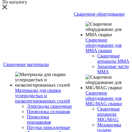
По каталогу
Сварочное оборудование
Сварочное
оборудование для
MMA сварки
Сварочные
аппараты MMA
Сварочные материалы
Запасные части
MMA
Материалы для сварки
Сварочное
углеродистых и
оборудование для
низколегированных сталей
MIG/MAG сварки
Электроды сварочные
Сварочные
Проволока сплошная
аппараты
Проволока
MIG/MAG
порошковая
Механизмы
Прутки присадочные
подачи