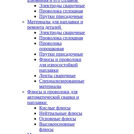
алюминия и его сплавов
Электроды сварочные
Проволока сплошная
Прутки присадочные
Материалы для наплавки и
ремонта деталей
Электроды сварочные
Проволока сплошная
Проволока
порошковая
Прутки присадочные
Флюсы и проволоки
для износостойкой
наплавки
Ленты сварочные
Специализированные
материалы
Флюсы и проволоки для
автоматической сварки и
наплавки
Кислые флюсы
Нейтральные флюсы
Основные флюсы
Высокоосновные
флюсы