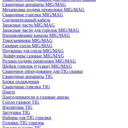
Сварочные аппараты MIG/MAG
Механизмы подачи проволоки MIG/MAG
Сварочные горелки MIG/MAG
Соединительный кабель
Запасные части MIG/MAG
Запасные части для горелок MIG/MAG
Направляющие каналы MIG/MAG
Токосъемники MIG/MAG
Газовые сопла MIG/MAG
Пружины для сопла MIG/MAG
Диффузоры газовые MIG/MAG
Ролики подачи проволоки MIG/MAG
Шейки горелок (гусаки) MIG/MAG
Сварочное оборудование для TIG сварки
Сварочные аппараты TIG
Блоки охлаждения
Сварочные горелки TIG
Цанги
Цангодержатели и газовые линзы
Сопло газовое TIG
Изоляторы TIG
Заглушки TIG
Наборы для TIG горелки
Головки TIG горелок
Запасные части TIG