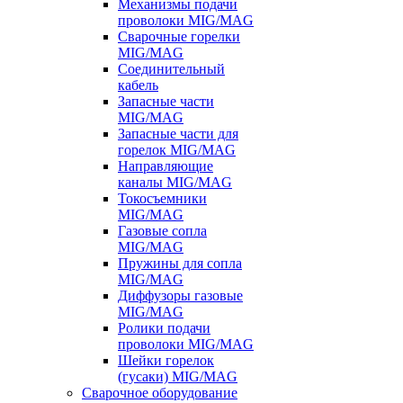
Механизмы подачи
проволоки MIG/MAG
Сварочные горелки
MIG/MAG
Соединительный
кабель
Запасные части
MIG/MAG
Запасные части для
горелок MIG/MAG
Направляющие
каналы MIG/MAG
Токосъемники
MIG/MAG
Газовые сопла
MIG/MAG
Пружины для сопла
MIG/MAG
Диффузоры газовые
MIG/MAG
Ролики подачи
проволоки MIG/MAG
Шейки горелок
(гусаки) MIG/MAG
Сварочное оборудование