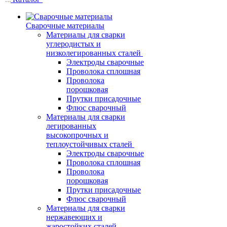
Сварочные материалы
Материалы для сварки
углеродистых и
низколегированных сталей
Электроды сварочные
Проволока сплошная
Проволока
порошковая
Прутки присадочные
Флюс сварочный
Материалы для сварки
легированных
высокопрочных и
теплоустойчивых сталей
Электроды сварочные
Проволока сплошная
Проволока
порошковая
Прутки присадочные
Флюс сварочный
Материалы для сварки
нержавеющих и
жаростойких сталей