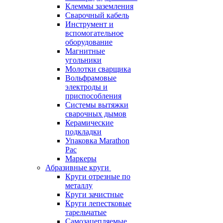
Клеммы заземления
Сварочный кабель
Инструмент и
вспомогательное
оборудование
Магнитные
угольники
Молотки сварщика
Вольфрамовые
электроды и
приспособления
Системы вытяжки
сварочных дымов
Керамические
подкладки
Упаковка Marathon
Pac
Маркеры
Абразивные круги
Круги отрезные по
металлу
Круги зачистные
Круги лепестковые
тарельчатые
Самозацепляемые