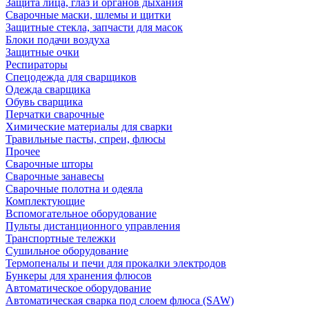
Защита лица, глаз и органов дыхания
Сварочные маски, шлемы и щитки
Защитные стекла, запчасти для масок
Блоки подачи воздуха
Защитные очки
Респираторы
Спецодежда для сварщиков
Одежда сварщика
Обувь сварщика
Перчатки сварочные
Химические материалы для сварки
Травильные пасты, спреи, флюсы
Прочее
Сварочные шторы
Сварочные занавесы
Сварочные полотна и одеяла
Комплектующие
Вспомогательное оборудование
Пульты дистанционного управления
Транспортные тележки
Сушильное оборудование
Термопеналы и печи для прокалки электродов
Бункеры для хранения флюсов
Автоматическое оборудование
Автоматическая сварка под слоем флюса (SAW)