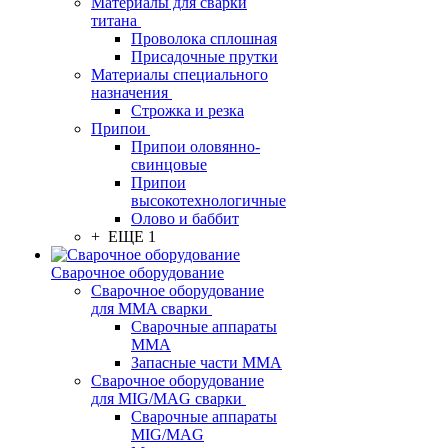
Материалы для сварки
титана
Проволока сплошная
Присадочные прутки
Материалы специального
назначения
Строжка и резка
Припои
Припои оловянно-
свинцовые
Припои
высокотехнологичные
Олово и баббит
+ ЕЩЕ 1
Сварочное оборудование
Сварочное оборудование
для MMA сварки
Сварочные аппараты
MMA
Запасные части MMA
Сварочное оборудование
для MIG/MAG сварки
Сварочные аппараты
MIG/MAG