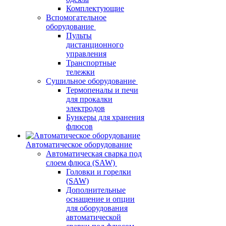
Комплектующие
Вспомогательное
оборудование
Пульты
дистанционного
управления
Транспортные
тележки
Сушильное оборудование
Термопеналы и печи
для прокалки
электродов
Бункеры для хранения
флюсов
Автоматическое оборудование
Автоматическая сварка под
слоем флюса (SAW)
Головки и горелки
(SAW)
Дополнительные
оснащение и опции
для оборудования
автоматической