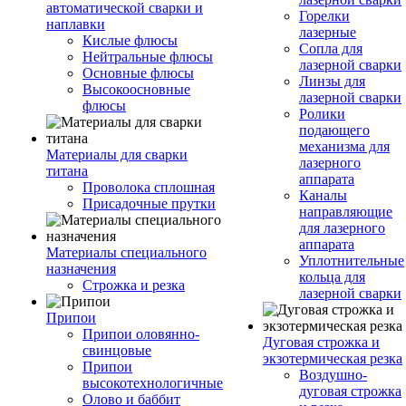
автоматической сварки и
Горелки
наплавки
лазерные
Кислые флюсы
Сопла для
Нейтральные флюсы
лазерной сварки
Основные флюсы
Линзы для
Высокоосновные
лазерной сварки
флюсы
Ролики
подающего
механизма для
Материалы для сварки
лазерного
титана
аппарата
Проволока сплошная
Каналы
Присадочные прутки
направляющие
для лазерного
аппарата
Материалы специального
Уплотнительные
назначения
кольца для
Строжка и резка
лазерной сварки
Припои
Припои оловянно-
Дуговая строжка и
свинцовые
экзотермическая резка
Припои
Воздушно-
высокотехнологичные
дуговая строжка
Олово и баббит