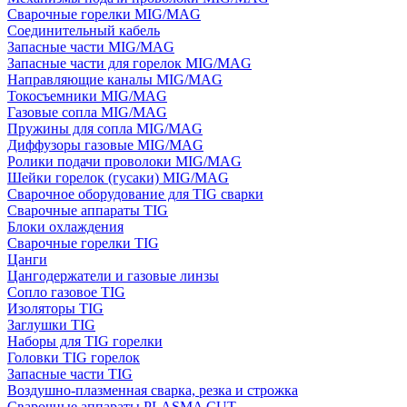
Сварочные горелки MIG/MAG
Соединительный кабель
Запасные части MIG/MAG
Запасные части для горелок MIG/MAG
Направляющие каналы MIG/MAG
Токосъемники MIG/MAG
Газовые сопла MIG/MAG
Пружины для сопла MIG/MAG
Диффузоры газовые MIG/MAG
Ролики подачи проволоки MIG/MAG
Шейки горелок (гусаки) MIG/MAG
Сварочное оборудование для TIG сварки
Сварочные аппараты TIG
Блоки охлаждения
Сварочные горелки TIG
Цанги
Цангодержатели и газовые линзы
Сопло газовое TIG
Изоляторы TIG
Заглушки TIG
Наборы для TIG горелки
Головки TIG горелок
Запасные части TIG
Воздушно-плазменная сварка, резка и строжка
Сварочные аппараты PLASMA CUT