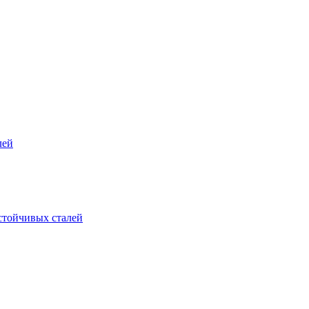
лей
стойчивых сталей