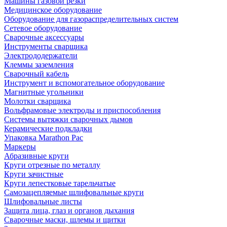
Машины газовой резки
Медицинское оборудование
Оборудование для газораспределительных систем
Сетевое оборудование
Сварочные аксессуары
Инструменты сварщика
Электрододержатели
Клеммы заземления
Сварочный кабель
Инструмент и вспомогательное оборудование
Магнитные угольники
Молотки сварщика
Вольфрамовые электроды и приспособления
Системы вытяжки сварочных дымов
Керамические подкладки
Упаковка Marathon Pac
Маркеры
Абразивные круги
Круги отрезные по металлу
Круги зачистные
Круги лепестковые тарельчатые
Самозацепляемые шлифовальные круги
Шлифовальные листы
Защита лица, глаз и органов дыхания
Сварочные маски, шлемы и щитки