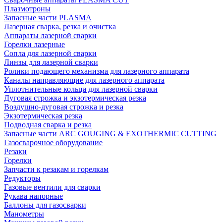
Плазмотроны
Запасные части PLASMA
Лазерная сварка, резка и очистка
Аппараты лазерной сварки
Горелки лазерные
Сопла для лазерной сварки
Линзы для лазерной сварки
Ролики подающего механизма для лазерного аппарата
Каналы направляющие для лазерного аппарата
Уплотнительные кольца для лазерной сварки
Дуговая строжка и экзотермическая резка
Воздушно-дуговая строжка и резка
Экзотермическая резка
Подводная сварка и резка
Запасные части ARC GOUGING & EXOTHERMIC CUTTING
Газосварочное оборудование
Резаки
Горелки
Запчасти к резакам и горелкам
Редукторы
Газовые вентили для сварки
Рукава напорные
Баллоны для газосварки
Манометры