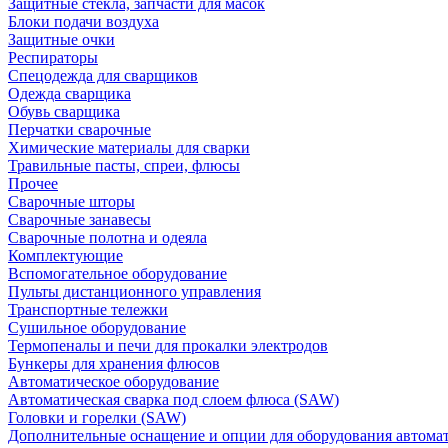
Защитные стекла, запчасти для масок
Блоки подачи воздуха
Защитные очки
Респираторы
Спецодежда для сварщиков
Одежда сварщика
Обувь сварщика
Перчатки сварочные
Химические материалы для сварки
Травильные пасты, спреи, флюсы
Прочее
Сварочные шторы
Сварочные занавесы
Сварочные полотна и одеяла
Комплектующие
Вспомогательное оборудование
Пульты дистанционного управления
Транспортные тележки
Сушильное оборудование
Термопеналы и печи для прокалки электродов
Бункеры для хранения флюсов
Автоматическое оборудование
Автоматическая сварка под слоем флюса (SAW)
Головки и горелки (SAW)
Дополнительные оснащение и опции для оборудования автома