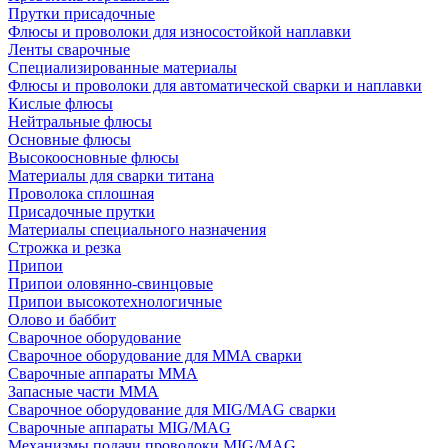
Прутки присадочные
Флюсы и проволоки для износостойкой наплавки
Ленты сварочные
Специализированные материалы
Флюсы и проволоки для автоматической сварки и наплавки
Кислые флюсы
Нейтральные флюсы
Основные флюсы
Высокоосновные флюсы
Материалы для сварки титана
Проволока сплошная
Присадочные прутки
Материалы специального назначения
Строжка и резка
Припои
Припои оловянно-свинцовые
Припои высокотехнологичные
Олово и баббит
Сварочное оборудование
Сварочное оборудование для MMA сварки
Сварочные аппараты MMA
Запасные части MMA
Сварочное оборудование для MIG/MAG сварки
Сварочные аппараты MIG/MAG
Механизмы подачи проволоки MIG/MAG