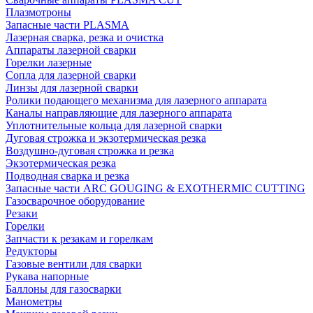
Плазмотроны
Запасные части PLASMA
Лазерная сварка, резка и очистка
Аппараты лазерной сварки
Горелки лазерные
Сопла для лазерной сварки
Линзы для лазерной сварки
Ролики подающего механизма для лазерного аппарата
Каналы направляющие для лазерного аппарата
Уплотнительные кольца для лазерной сварки
Дуговая строжка и экзотермическая резка
Воздушно-дуговая строжка и резка
Экзотермическая резка
Подводная сварка и резка
Запасные части ARC GOUGING & EXOTHERMIC CUTTING
Газосварочное оборудование
Резаки
Горелки
Запчасти к резакам и горелкам
Редукторы
Газовые вентили для сварки
Рукава напорные
Баллоны для газосварки
Манометры