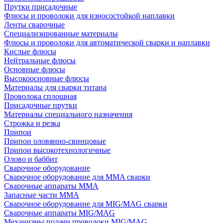
Прутки присадочные
Флюсы и проволоки для износостойкой наплавки
Ленты сварочные
Специализированные материалы
Флюсы и проволоки для автоматической сварки и наплавки
Кислые флюсы
Нейтральные флюсы
Основные флюсы
Высокоосновные флюсы
Материалы для сварки титана
Проволока сплошная
Присадочные прутки
Материалы специального назначения
Строжка и резка
Припои
Припои оловянно-свинцовые
Припои высокотехнологичные
Олово и баббит
Сварочное оборудование
Сварочное оборудование для MMA сварки
Сварочные аппараты MMA
Запасные части MMA
Сварочное оборудование для MIG/MAG сварки
Сварочные аппараты MIG/MAG
Механизмы подачи проволоки MIG/MAG