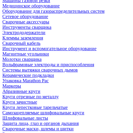
Машины газовой резки
Медицинское оборудование
Оборудование для газораспределительных систем
Сетевое оборудование
Сварочные аксессуары
Инструменты сварщика
Электрододержатели
Клеммы заземления
Сварочный кабель
Инструмент и вспомогательное оборудование
Магнитные угольники
Молотки сварщика
Вольфрамовые электроды и приспособления
Системы вытяжки сварочных дымов
Керамические подкладки
Упаковка Marathon Pac
Маркеры
Абразивные круги
Круги отрезные по металлу
Круги зачистные
Круги лепестковые тарельчатые
Самозацепляемые шлифовальные круги
Шлифовальные листы
Защита лица, глаз и органов дыхания
Сварочные маски, шлемы и щитки