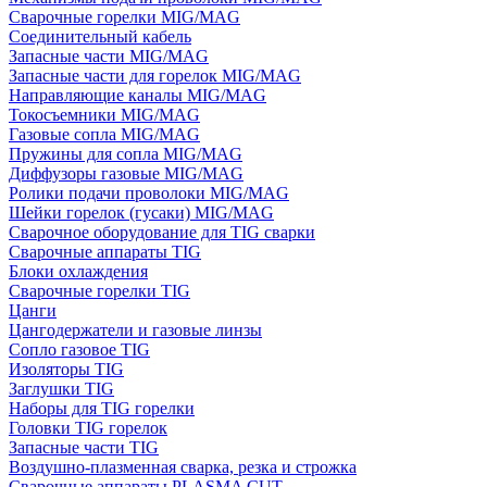
Сварочные горелки MIG/MAG
Соединительный кабель
Запасные части MIG/MAG
Запасные части для горелок MIG/MAG
Направляющие каналы MIG/MAG
Токосъемники MIG/MAG
Газовые сопла MIG/MAG
Пружины для сопла MIG/MAG
Диффузоры газовые MIG/MAG
Ролики подачи проволоки MIG/MAG
Шейки горелок (гусаки) MIG/MAG
Сварочное оборудование для TIG сварки
Сварочные аппараты TIG
Блоки охлаждения
Сварочные горелки TIG
Цанги
Цангодержатели и газовые линзы
Сопло газовое TIG
Изоляторы TIG
Заглушки TIG
Наборы для TIG горелки
Головки TIG горелок
Запасные части TIG
Воздушно-плазменная сварка, резка и строжка
Сварочные аппараты PLASMA CUT