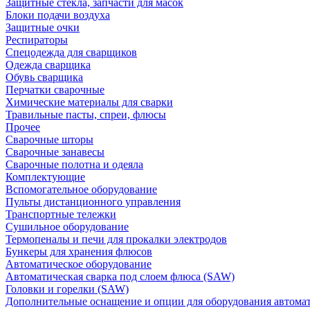
Защитные стекла, запчасти для масок
Блоки подачи воздуха
Защитные очки
Респираторы
Спецодежда для сварщиков
Одежда сварщика
Обувь сварщика
Перчатки сварочные
Химические материалы для сварки
Травильные пасты, спреи, флюсы
Прочее
Сварочные шторы
Сварочные занавесы
Сварочные полотна и одеяла
Комплектующие
Вспомогательное оборудование
Пульты дистанционного управления
Транспортные тележки
Сушильное оборудование
Термопеналы и печи для прокалки электродов
Бункеры для хранения флюсов
Автоматическое оборудование
Автоматическая сварка под слоем флюса (SAW)
Головки и горелки (SAW)
Дополнительные оснащение и опции для оборудования автома