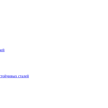
лей
стойчивых сталей