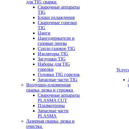
для TIG сварки
Сварочные аппараты
TIG
Блоки охлаждения
Сварочные горелки
TIG
Цанги
Цангодержатели и
газовые линзы
Сопло газовое TIG
Изоляторы TIG
Заглушки TIG
Наборы для TIG
горелки
Услуг
Головки TIG горелок
Запасные части TIG
Воздушно-плазменная
сварка, резка и строжка
Сварочные аппараты
PLASMA CUT
Плазмотроны
Запасные части
PLASMA
Лазерная сварка, резка и
очистка