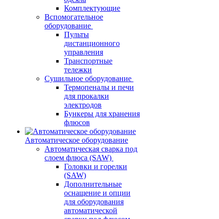
Комплектующие
Вспомогательное
оборудование
Пульты
дистанционного
управления
Транспортные
тележки
Сушильное оборудование
Термопеналы и печи
для прокалки
электродов
Бункеры для хранения
флюсов
Автоматическое оборудование
Автоматическая сварка под
слоем флюса (SAW)
Головки и горелки
(SAW)
Дополнительные
оснащение и опции
для оборудования
автоматической