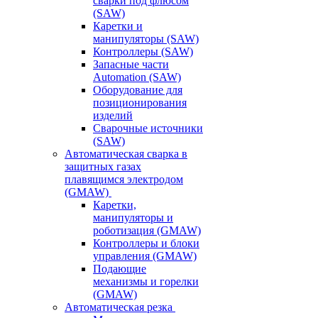
сварки под флюсом
(SAW)
Каретки и
манипуляторы (SAW)
Контроллеры (SAW)
Запасные части
Automation (SAW)
Оборудование для
позиционирования
изделий
Сварочные источники
(SAW)
Автоматическая сварка в
защитных газах
плавящимся электродом
(GMAW)
Каретки,
манипуляторы и
роботизация (GMAW)
Контроллеры и блоки
управления (GMAW)
Подающие
механизмы и горелки
(GMAW)
Автоматическая резка