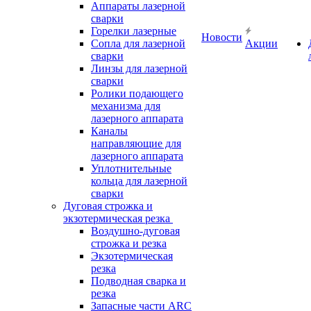
Аппараты лазерной
сварки
Горелки лазерные
Новости
Сопла для лазерной
Акции
сварки
Линзы для лазерной
сварки
Ролики подающего
механизма для
лазерного аппарата
Каналы
направляющие для
лазерного аппарата
Уплотнительные
кольца для лазерной
сварки
Дуговая строжка и
экзотермическая резка
Воздушно-дуговая
строжка и резка
Экзотермическая
резка
Подводная сварка и
резка
Запасные части ARC