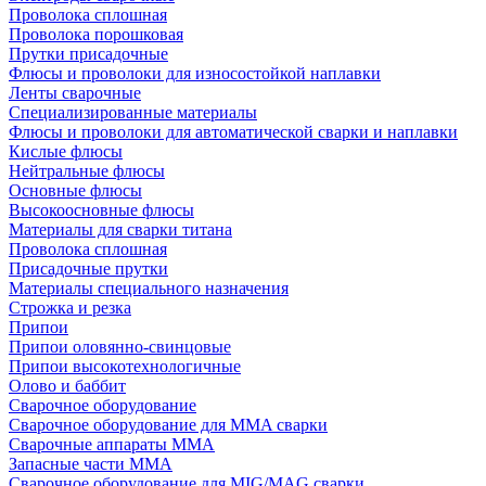
Проволока сплошная
Проволока порошковая
Прутки присадочные
Флюсы и проволоки для износостойкой наплавки
Ленты сварочные
Специализированные материалы
Флюсы и проволоки для автоматической сварки и наплавки
Кислые флюсы
Нейтральные флюсы
Основные флюсы
Высокоосновные флюсы
Материалы для сварки титана
Проволока сплошная
Присадочные прутки
Материалы специального назначения
Строжка и резка
Припои
Припои оловянно-свинцовые
Припои высокотехнологичные
Олово и баббит
Сварочное оборудование
Сварочное оборудование для MMA сварки
Сварочные аппараты MMA
Запасные части MMA
Сварочное оборудование для MIG/MAG сварки