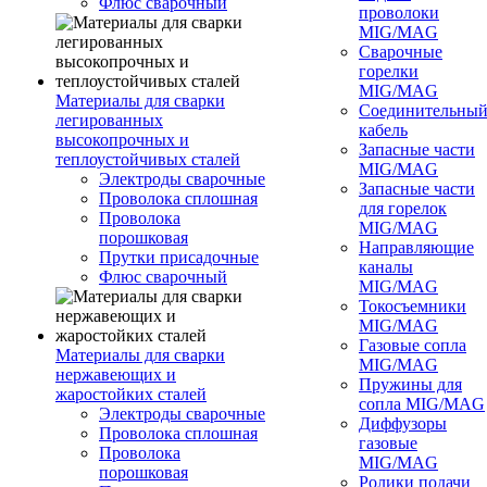
Флюс сварочный
проволоки
MIG/MAG
Сварочные
горелки
MIG/MAG
Материалы для сварки
Соединительны
легированных
кабель
высокопрочных и
Запасные части
теплоустойчивых сталей
MIG/MAG
Электроды сварочные
Запасные части
Проволока сплошная
для горелок
Проволока
MIG/MAG
порошковая
Направляющие
Прутки присадочные
каналы
Флюс сварочный
MIG/MAG
Токосъемники
MIG/MAG
Газовые сопла
Материалы для сварки
MIG/MAG
нержавеющих и
Пружины для
жаростойких сталей
сопла MIG/MAG
Электроды сварочные
Диффузоры
Проволока сплошная
газовые
Проволока
MIG/MAG
порошковая
Ролики подачи