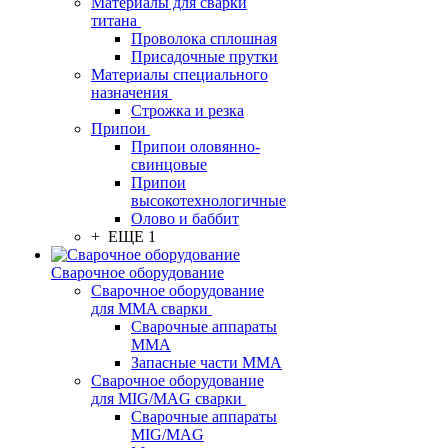
Материалы для сварки
титана
Проволока сплошная
Присадочные прутки
Материалы специального
назначения
Строжка и резка
Припои
Припои оловянно-
свинцовые
Припои
высокотехнологичные
Олово и баббит
+ ЕЩЕ 1
Сварочное оборудование
Сварочное оборудование
для MMA сварки
Сварочные аппараты
MMA
Запасные части MMA
Сварочное оборудование
для MIG/MAG сварки
Сварочные аппараты
MIG/MAG