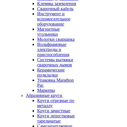
Клеммы заземления
Сварочный кабель
Инструмент и
вспомогательное
оборудование
Магнитные
угольники
Молотки сварщика
Вольфрамовые
электроды и
приспособления
Системы вытяжки
сварочных дымов
Керамические
подкладки
Упаковка Marathon
Pac
Маркеры
Абразивные круги
Круги отрезные по
металлу
Круги зачистные
Круги лепестковые
тарельчатые
Самозацепляемые