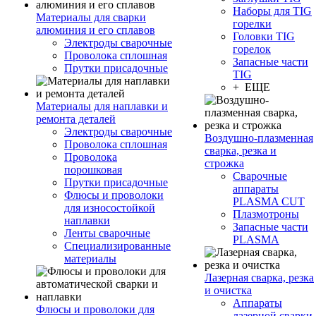
Наборы для TIG
Материалы для сварки
горелки
алюминия и его сплавов
Головки TIG
Электроды сварочные
горелок
Проволока сплошная
Запасные части
Прутки присадочные
TIG
+ ЕЩЕ
Материалы для наплавки и
ремонта деталей
Электроды сварочные
Воздушно-плазменная
Проволока сплошная
сварка, резка и
Проволока
строжка
порошковая
Сварочные
Прутки присадочные
аппараты
Флюсы и проволоки
PLASMA CUT
для износостойкой
Плазмотроны
наплавки
Запасные части
Ленты сварочные
PLASMA
Специализированные
материалы
Лазерная сварка, резка
и очистка
Аппараты
Флюсы и проволоки для
лазерной сварки