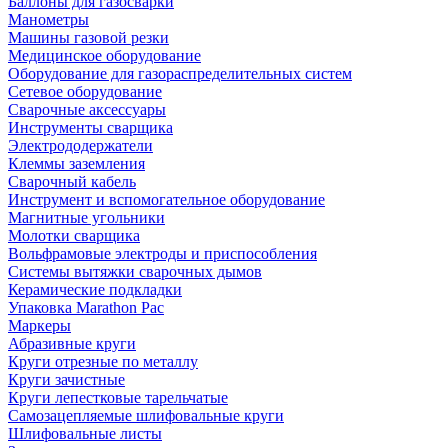
Баллоны для газосварки
Манометры
Машины газовой резки
Медицинское оборудование
Оборудование для газораспределительных систем
Сетевое оборудование
Сварочные аксессуары
Инструменты сварщика
Электрододержатели
Клеммы заземления
Сварочный кабель
Инструмент и вспомогательное оборудование
Магнитные угольники
Молотки сварщика
Вольфрамовые электроды и приспособления
Системы вытяжки сварочных дымов
Керамические подкладки
Упаковка Marathon Pac
Маркеры
Абразивные круги
Круги отрезные по металлу
Круги зачистные
Круги лепестковые тарельчатые
Самозацепляемые шлифовальные круги
Шлифовальные листы