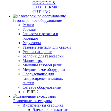
GOUGING &
EXOTHERMIC
CUTTING
Газосварочное оборудование
Резаки
Горелки
Запчасти к резакам и
горелкам
Редукторы
Газовые вентили для сварки
Рукава напорные
Баллоны для газосварки
Манометры
Машины газовой резки
Медицинское оборудование
Оборудование для
газораспределительных
систем
Сетевое оборудование
+ ЕЩЕ 2
Сварочные аксессуары
Инструменты сварщика
Электрододержатели