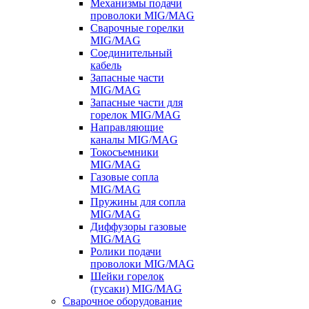
Механизмы подачи
проволоки MIG/MAG
Сварочные горелки
MIG/MAG
Соединительный
кабель
Запасные части
MIG/MAG
Запасные части для
горелок MIG/MAG
Направляющие
каналы MIG/MAG
Токосъемники
MIG/MAG
Газовые сопла
MIG/MAG
Пружины для сопла
MIG/MAG
Диффузоры газовые
MIG/MAG
Ролики подачи
проволоки MIG/MAG
Шейки горелок
(гусаки) MIG/MAG
Сварочное оборудование