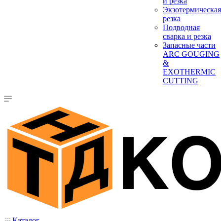
и резка
Экзотермическая
резка
Подводная
сварка и резка
Запасные части
ARC GOUGING
&
EXOTHERMIC
CUTTING
Каталог