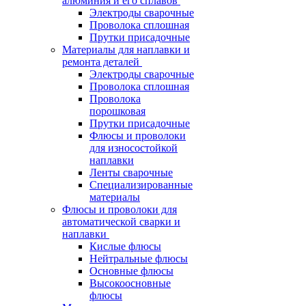
алюминия и его сплавов
Электроды сварочные
Проволока сплошная
Прутки присадочные
Материалы для наплавки и
ремонта деталей
Электроды сварочные
Проволока сплошная
Проволока
порошковая
Прутки присадочные
Флюсы и проволоки
для износостойкой
наплавки
Ленты сварочные
Специализированные
материалы
Флюсы и проволоки для
автоматической сварки и
наплавки
Кислые флюсы
Нейтральные флюсы
Основные флюсы
Высокоосновные
флюсы