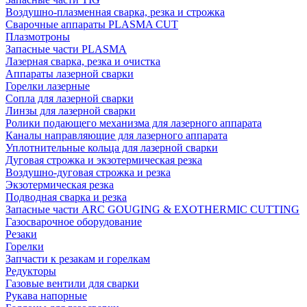
Воздушно-плазменная сварка, резка и строжка
Сварочные аппараты PLASMA CUT
Плазмотроны
Запасные части PLASMA
Лазерная сварка, резка и очистка
Аппараты лазерной сварки
Горелки лазерные
Сопла для лазерной сварки
Линзы для лазерной сварки
Ролики подающего механизма для лазерного аппарата
Каналы направляющие для лазерного аппарата
Уплотнительные кольца для лазерной сварки
Дуговая строжка и экзотермическая резка
Воздушно-дуговая строжка и резка
Экзотермическая резка
Подводная сварка и резка
Запасные части ARC GOUGING & EXOTHERMIC CUTTING
Газосварочное оборудование
Резаки
Горелки
Запчасти к резакам и горелкам
Редукторы
Газовые вентили для сварки
Рукава напорные