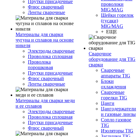
Прутки присадочные
проволоки
Флюс сварочный
MIG/MAG
Ленты сварочные
Шейки горелок
(гусаки)
MIG/MAG
+ ЕЩЕ
Материалы для сварки
чугуна и сплавов на основе
никеля
Электроды сварочные
Сварочное
Проволока сплошная
оборудование для TIG
Проволока
сварки
порошковая
Сварочные
Прутки присадочные
аппараты TIG
Флюс сварочный
Блоки
Ленты сварочные
охлаждения
Сварочные
горелки TIG
Материалы для сварки меди
Цанги
и ее сплавов
Цангодержатели
Электроды сварочные
и газовые линзы
Проволока сплошная
Сопло газовое
Прутки присадочные
TIG
Флюс сварочный
Изоляторы TIG
Заглушки TIG