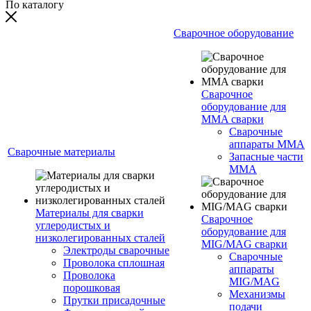
По каталогу
Сварочное оборудование
Сварочное
оборудование для
MMA сварки
Сварочные
аппараты MMA
Сварочные материалы
Запасные части
MMA
Материалы для сварки
Сварочное
углеродистых и
оборудование для
низколегированных сталей
MIG/MAG сварки
Электроды сварочные
Сварочные
Проволока сплошная
аппараты
Проволока
MIG/MAG
порошковая
Механизмы
Прутки присадочные
подачи