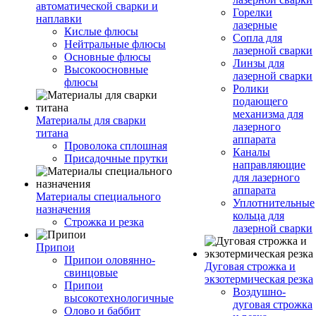
автоматической сварки и
Горелки
наплавки
лазерные
Кислые флюсы
Сопла для
Нейтральные флюсы
лазерной сварки
Основные флюсы
Линзы для
Высокоосновные
лазерной сварки
флюсы
Ролики
подающего
механизма для
Материалы для сварки
лазерного
титана
аппарата
Проволока сплошная
Каналы
Присадочные прутки
направляющие
для лазерного
аппарата
Материалы специального
Уплотнительные
назначения
кольца для
Строжка и резка
лазерной сварки
Припои
Припои оловянно-
Дуговая строжка и
свинцовые
экзотермическая резка
Припои
Воздушно-
высокотехнологичные
дуговая строжка
Олово и баббит