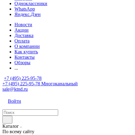
Одноклассники
WhatsApp
Яндекс.Дзен
Новости
Акции
Доставка
Оплата
О компании
Как купить
Контакты
Обзоры
...
+7 (495) 225-95-78
+7 (495) 225-95-78
Многоканальный
sale@ktnd.ru
Войти
Каталог
По всему сайту