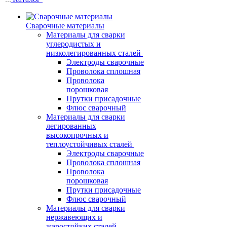
Сварочные материалы
Материалы для сварки
углеродистых и
низколегированных сталей
Электроды сварочные
Проволока сплошная
Проволока
порошковая
Прутки присадочные
Флюс сварочный
Материалы для сварки
легированных
высокопрочных и
теплоустойчивых сталей
Электроды сварочные
Проволока сплошная
Проволока
порошковая
Прутки присадочные
Флюс сварочный
Материалы для сварки
нержавеющих и
жаростойких сталей