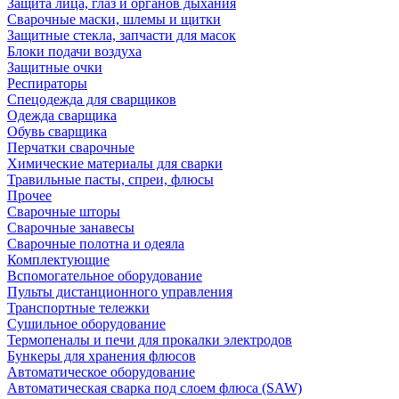
Защита лица, глаз и органов дыхания
Сварочные маски, шлемы и щитки
Защитные стекла, запчасти для масок
Блоки подачи воздуха
Защитные очки
Респираторы
Спецодежда для сварщиков
Одежда сварщика
Обувь сварщика
Перчатки сварочные
Химические материалы для сварки
Травильные пасты, спреи, флюсы
Прочее
Сварочные шторы
Сварочные занавесы
Сварочные полотна и одеяла
Комплектующие
Вспомогательное оборудование
Пульты дистанционного управления
Транспортные тележки
Сушильное оборудование
Термопеналы и печи для прокалки электродов
Бункеры для хранения флюсов
Автоматическое оборудование
Автоматическая сварка под слоем флюса (SAW)