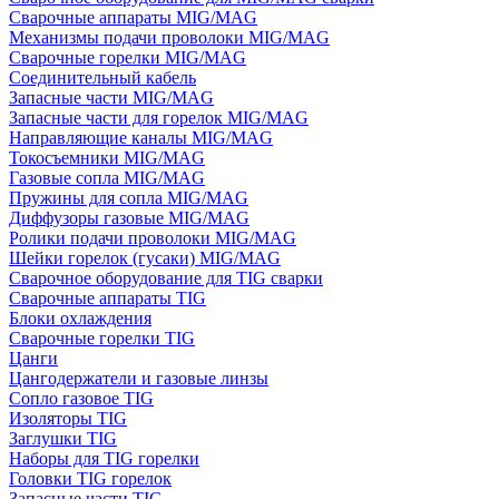
Сварочные аппараты MIG/MAG
Механизмы подачи проволоки MIG/MAG
Сварочные горелки MIG/MAG
Соединительный кабель
Запасные части MIG/MAG
Запасные части для горелок MIG/MAG
Направляющие каналы MIG/MAG
Токосъемники MIG/MAG
Газовые сопла MIG/MAG
Пружины для сопла MIG/MAG
Диффузоры газовые MIG/MAG
Ролики подачи проволоки MIG/MAG
Шейки горелок (гусаки) MIG/MAG
Сварочное оборудование для TIG сварки
Сварочные аппараты TIG
Блоки охлаждения
Сварочные горелки TIG
Цанги
Цангодержатели и газовые линзы
Сопло газовое TIG
Изоляторы TIG
Заглушки TIG
Наборы для TIG горелки
Головки TIG горелок
Запасные части TIG