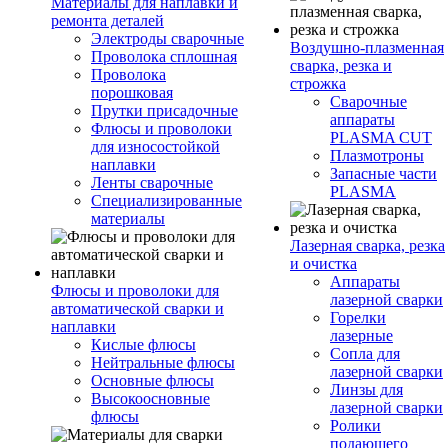
Материалы для наплавки и
ремонта деталей
Электроды сварочные
Воздушно-плазменная
Проволока сплошная
сварка, резка и
Проволока
строжка
порошковая
Сварочные
Прутки присадочные
аппараты
Флюсы и проволоки
PLASMA CUT
для износостойкой
Плазмотроны
наплавки
Запасные части
Ленты сварочные
PLASMA
Специализированные
материалы
Лазерная сварка, резка
и очистка
Аппараты
Флюсы и проволоки для
лазерной сварки
автоматической сварки и
Горелки
наплавки
лазерные
Кислые флюсы
Сопла для
Нейтральные флюсы
лазерной сварки
Основные флюсы
Линзы для
Высокоосновные
лазерной сварки
флюсы
Ролики
подающего