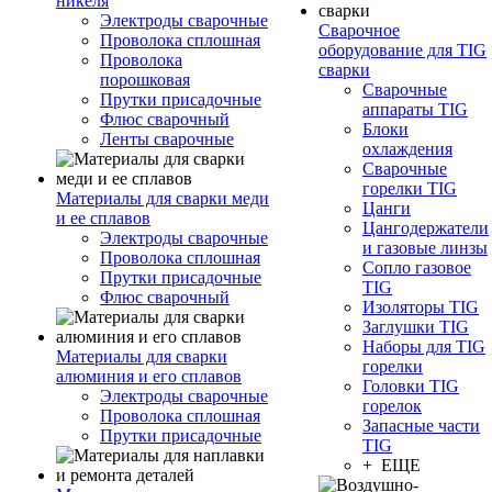
никеля
Электроды сварочные
Сварочное
Проволока сплошная
оборудование для TIG
Проволока
сварки
порошковая
Сварочные
Прутки присадочные
аппараты TIG
Флюс сварочный
Блоки
Ленты сварочные
охлаждения
Сварочные
горелки TIG
Материалы для сварки меди
Цанги
и ее сплавов
Цангодержатели
Электроды сварочные
и газовые линзы
Проволока сплошная
Сопло газовое
Прутки присадочные
TIG
Флюс сварочный
Изоляторы TIG
Заглушки TIG
Наборы для TIG
Материалы для сварки
горелки
алюминия и его сплавов
Головки TIG
Электроды сварочные
горелок
Проволока сплошная
Запасные части
Прутки присадочные
TIG
+ ЕЩЕ