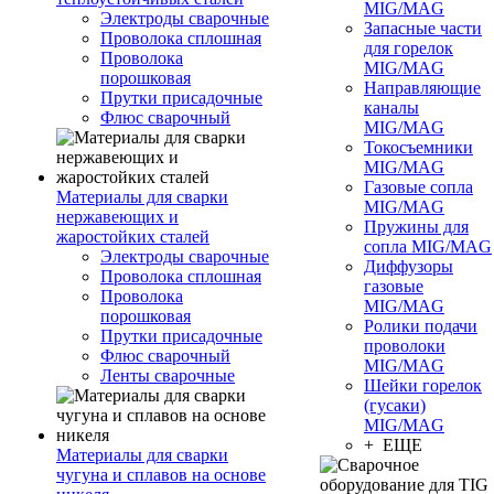
MIG/MAG
Электроды сварочные
Запасные части
Проволока сплошная
для горелок
Проволока
MIG/MAG
порошковая
Направляющие
Прутки присадочные
каналы
Флюс сварочный
MIG/MAG
Токосъемники
MIG/MAG
Газовые сопла
Материалы для сварки
MIG/MAG
нержавеющих и
Пружины для
жаростойких сталей
сопла MIG/MAG
Электроды сварочные
Диффузоры
Проволока сплошная
газовые
Проволока
MIG/MAG
порошковая
Ролики подачи
Прутки присадочные
проволоки
Флюс сварочный
MIG/MAG
Ленты сварочные
Шейки горелок
(гусаки)
MIG/MAG
+ ЕЩЕ
Материалы для сварки
чугуна и сплавов на основе