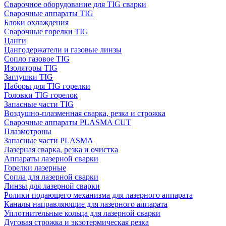
Сварочное оборудование для TIG сварки
Сварочные аппараты TIG
Блоки охлаждения
Сварочные горелки TIG
Цанги
Цангодержатели и газовые линзы
Сопло газовое TIG
Изоляторы TIG
Заглушки TIG
Наборы для TIG горелки
Головки TIG горелок
Запасные части TIG
Воздушно-плазменная сварка, резка и строжка
Сварочные аппараты PLASMA CUT
Плазмотроны
Запасные части PLASMA
Лазерная сварка, резка и очистка
Аппараты лазерной сварки
Горелки лазерные
Сопла для лазерной сварки
Линзы для лазерной сварки
Ролики подающего механизма для лазерного аппарата
Каналы направляющие для лазерного аппарата
Уплотнительные кольца для лазерной сварки
Дуговая строжка и экзотермическая резка