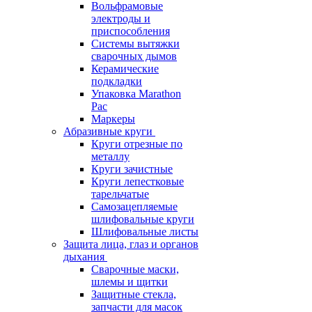
Вольфрамовые
электроды и
приспособления
Системы вытяжки
сварочных дымов
Керамические
подкладки
Упаковка Marathon
Pac
Маркеры
Абразивные круги
Круги отрезные по
металлу
Круги зачистные
Круги лепестковые
тарельчатые
Самозацепляемые
шлифовальные круги
Шлифовальные листы
Защита лица, глаз и органов
дыхания
Сварочные маски,
шлемы и щитки
Защитные стекла,
запчасти для масок