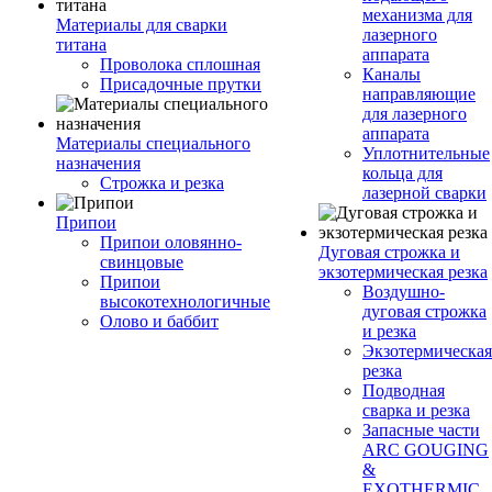
механизма для
Материалы для сварки
лазерного
титана
аппарата
Проволока сплошная
Каналы
Присадочные прутки
направляющие
для лазерного
аппарата
Материалы специального
Уплотнительные
назначения
кольца для
Строжка и резка
лазерной сварки
Припои
Припои оловянно-
Дуговая строжка и
свинцовые
экзотермическая резка
Припои
Воздушно-
высокотехнологичные
дуговая строжка
Олово и баббит
и резка
Экзотермическая
резка
Подводная
сварка и резка
Запасные части
ARC GOUGING
&
EXOTHERMIC