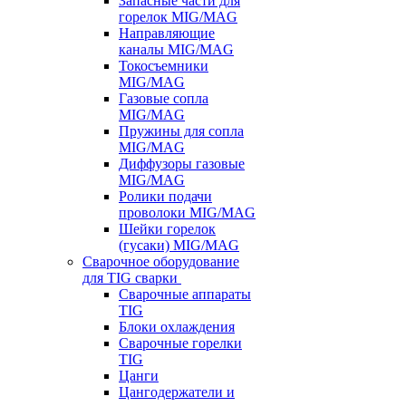
Запасные части для
горелок MIG/MAG
Направляющие
каналы MIG/MAG
Токосъемники
MIG/MAG
Газовые сопла
MIG/MAG
Пружины для сопла
MIG/MAG
Диффузоры газовые
MIG/MAG
Ролики подачи
проволоки MIG/MAG
Шейки горелок
(гусаки) MIG/MAG
Сварочное оборудование
для TIG сварки
Сварочные аппараты
TIG
Блоки охлаждения
Сварочные горелки
TIG
Цанги
Цангодержатели и