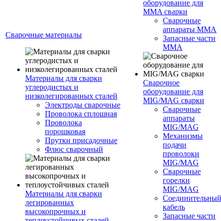
оборудование для
MMA сварки
Сварочные
аппараты MMA
Сварочные материалы
Запасные части
MMA
Материалы для сварки
Сварочное
углеродистых и
оборудование для
низколегированных сталей
MIG/MAG сварки
Электроды сварочные
Сварочные
Проволока сплошная
аппараты
Проволока
MIG/MAG
порошковая
Механизмы
Прутки присадочные
подачи
Флюс сварочный
проволоки
MIG/MAG
Сварочные
горелки
MIG/MAG
Материалы для сварки
Соединительны
легированных
кабель
высокопрочных и
Запасные части
теплоустойчивых сталей