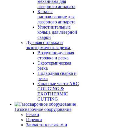
механизма для
лазерного аппарата
Каналы
направляющие для
лазерного аппарата
Уплотнительные
кольца для лазерной
сварки
Дуговая строжка и
экзотермическая резка
Воздушно-дуговая
строжка и резка
Экзотермическая
резка
Подводная сварка и
резка
Запасные части ARC
GOUGING &
EXOTHERMIC
CUTTING
Газосварочное оборудование
Резаки
Горелки
Запчасти к резакам и