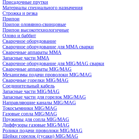
Присадочные прутки
Материалы специального назначения
Строжка и резка
Припои
Припои оловянно-свинцовые
Припои высокотехнологичные
Олово и баббит
Сварочное оборудование
Сварочное оборудование для MMA сварки
Сварочные аппараты MMA
Запасные части MMA
Сварочное оборудование для MIG/MAG сварки
Сварочные аппараты MIG/MAG
Механизмы подачи проволоки MIG/MAG
Сварочные горелки MIG/MAG
Соединительный кабель
Запасные части MIG/MAG
Запасные части для горелок MIG/MAG
Направляющие каналы MIG/MAG
Токосъемники MIG/MAG
Газовые сопла MIG/MAG
Пружины для сопла MIG/MAG
Диффузоры газовые MIG/MAG
Ролики подачи проволоки MIG/MAG
Шейки горелок (гусаки) MIG/MAG