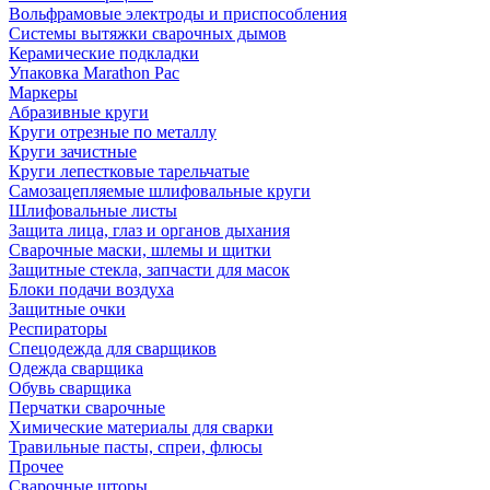
Вольфрамовые электроды и приспособления
Системы вытяжки сварочных дымов
Керамические подкладки
Упаковка Marathon Pac
Маркеры
Абразивные круги
Круги отрезные по металлу
Круги зачистные
Круги лепестковые тарельчатые
Самозацепляемые шлифовальные круги
Шлифовальные листы
Защита лица, глаз и органов дыхания
Сварочные маски, шлемы и щитки
Защитные стекла, запчасти для масок
Блоки подачи воздуха
Защитные очки
Респираторы
Спецодежда для сварщиков
Одежда сварщика
Обувь сварщика
Перчатки сварочные
Химические материалы для сварки
Травильные пасты, спреи, флюсы
Прочее
Сварочные шторы