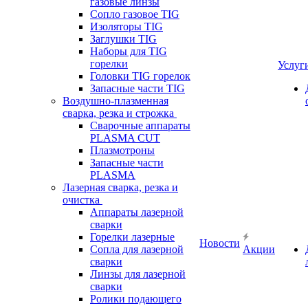
газовые линзы
Сопло газовое TIG
Изоляторы TIG
Заглушки TIG
Наборы для TIG
горелки
Услуг
Головки TIG горелок
Запасные части TIG
Воздушно-плазменная
сварка, резка и строжка
Сварочные аппараты
PLASMA CUT
Плазмотроны
Запасные части
PLASMA
Лазерная сварка, резка и
очистка
Аппараты лазерной
сварки
Горелки лазерные
Новости
Сопла для лазерной
Акции
сварки
Линзы для лазерной
сварки
Ролики подающего