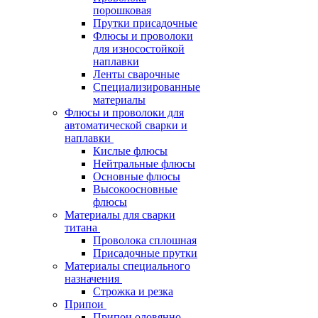
порошковая
Прутки присадочные
Флюсы и проволоки
для износостойкой
наплавки
Ленты сварочные
Специализированные
материалы
Флюсы и проволоки для
автоматической сварки и
наплавки
Кислые флюсы
Нейтральные флюсы
Основные флюсы
Высокоосновные
флюсы
Материалы для сварки
титана
Проволока сплошная
Присадочные прутки
Материалы специального
назначения
Строжка и резка
Припои
Припои оловянно-