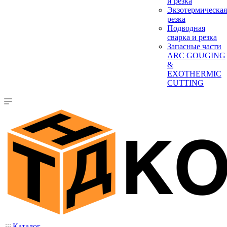
и резка
Экзотермическая
резка
Подводная
сварка и резка
Запасные части
ARC GOUGING
&
EXOTHERMIC
CUTTING
Каталог