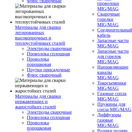
Флюс сварочный
проволоки
MIG/MAG
Сварочные
горелки
MIG/MAG
Материалы для сварки
Соединительны
легированных
кабель
высокопрочных и
Запасные части
теплоустойчивых сталей
MIG/MAG
Электроды сварочные
Запасные части
Проволока сплошная
для горелок
Проволока
MIG/MAG
порошковая
Направляющие
Прутки присадочные
каналы
Флюс сварочный
MIG/MAG
Токосъемники
MIG/MAG
Газовые сопла
Материалы для сварки
MIG/MAG
нержавеющих и
Пружины для
жаростойких сталей
сопла MIG/MAG
Электроды сварочные
Диффузоры
Проволока сплошная
газовые
Проволока
MIG/MAG
порошковая
Ролики подачи