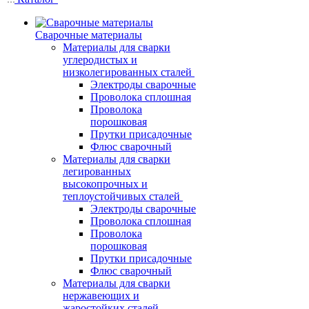
Сварочные материалы
Материалы для сварки
углеродистых и
низколегированных сталей
Электроды сварочные
Проволока сплошная
Проволока
порошковая
Прутки присадочные
Флюс сварочный
Материалы для сварки
легированных
высокопрочных и
теплоустойчивых сталей
Электроды сварочные
Проволока сплошная
Проволока
порошковая
Прутки присадочные
Флюс сварочный
Материалы для сварки
нержавеющих и
жаростойких сталей