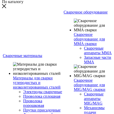
По каталогу
Сварочное оборудование
Сварочное
оборудование для
MMA сварки
Сварочные
аппараты MMA
Сварочные материалы
Запасные части
MMA
Материалы для сварки
Сварочное
углеродистых и
оборудование для
низколегированных сталей
MIG/MAG сварки
Электроды сварочные
Сварочные
Проволока сплошная
аппараты
Проволока
MIG/MAG
порошковая
Механизмы
Прутки присадочные
подачи