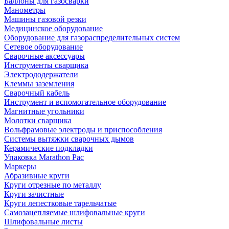
Баллоны для газосварки
Манометры
Машины газовой резки
Медицинское оборудование
Оборудование для газораспределительных систем
Сетевое оборудование
Сварочные аксессуары
Инструменты сварщика
Электрододержатели
Клеммы заземления
Сварочный кабель
Инструмент и вспомогательное оборудование
Магнитные угольники
Молотки сварщика
Вольфрамовые электроды и приспособления
Системы вытяжки сварочных дымов
Керамические подкладки
Упаковка Marathon Pac
Маркеры
Абразивные круги
Круги отрезные по металлу
Круги зачистные
Круги лепестковые тарельчатые
Самозацепляемые шлифовальные круги
Шлифовальные листы