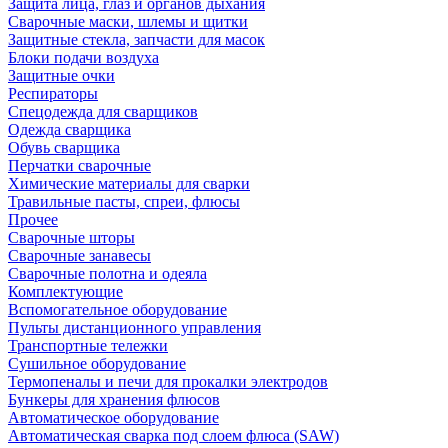
Защита лица, глаз и органов дыхания
Сварочные маски, шлемы и щитки
Защитные стекла, запчасти для масок
Блоки подачи воздуха
Защитные очки
Респираторы
Спецодежда для сварщиков
Одежда сварщика
Обувь сварщика
Перчатки сварочные
Химические материалы для сварки
Травильные пасты, спреи, флюсы
Прочее
Сварочные шторы
Сварочные занавесы
Сварочные полотна и одеяла
Комплектующие
Вспомогательное оборудование
Пульты дистанционного управления
Транспортные тележки
Сушильное оборудование
Термопеналы и печи для прокалки электродов
Бункеры для хранения флюсов
Автоматическое оборудование
Автоматическая сварка под слоем флюса (SAW)