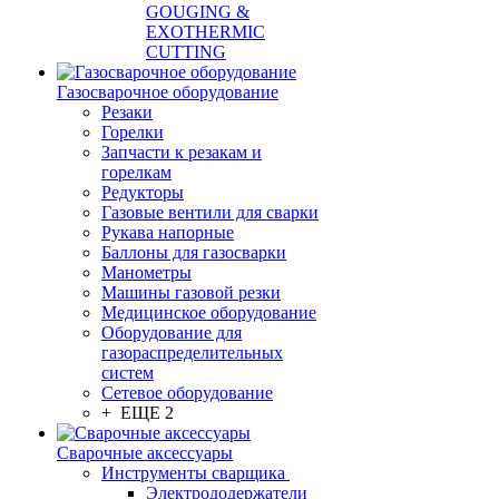
GOUGING &
EXOTHERMIC
CUTTING
Газосварочное оборудование
Резаки
Горелки
Запчасти к резакам и
горелкам
Редукторы
Газовые вентили для сварки
Рукава напорные
Баллоны для газосварки
Манометры
Машины газовой резки
Медицинское оборудование
Оборудование для
газораспределительных
систем
Сетевое оборудование
+ ЕЩЕ 2
Сварочные аксессуары
Инструменты сварщика
Электрододержатели