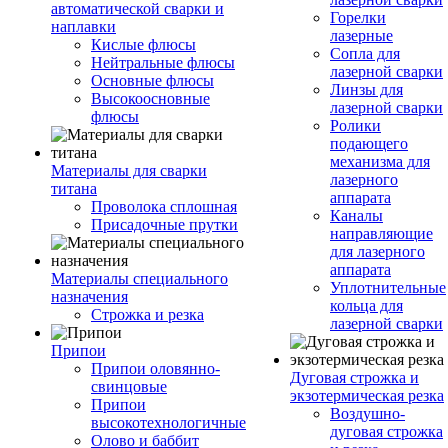
автоматической сварки и
Горелки
наплавки
лазерные
Кислые флюсы
Сопла для
Нейтральные флюсы
лазерной сварки
Основные флюсы
Линзы для
Высокоосновные
лазерной сварки
флюсы
Ролики
подающего
механизма для
Материалы для сварки
лазерного
титана
аппарата
Проволока сплошная
Каналы
Присадочные прутки
направляющие
для лазерного
аппарата
Материалы специального
Уплотнительные
назначения
кольца для
Строжка и резка
лазерной сварки
Припои
Припои оловянно-
Дуговая строжка и
свинцовые
экзотермическая резка
Припои
Воздушно-
высокотехнологичные
дуговая строжка
Олово и баббит