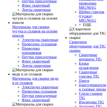
Прутки присадочные
проволоки
Флюс сварочный
MIG/MAG
Ленты сварочные
Шейки горелок
(гусаки)
MIG/MAG
+ ЕЩЕ
Материалы для сварки
чугуна и сплавов на основе
никеля
Электроды сварочные
Сварочное
Проволока сплошная
оборудование для TIG
Проволока
сварки
порошковая
Сварочные
Прутки присадочные
аппараты TIG
Флюс сварочный
Блоки
Ленты сварочные
охлаждения
Сварочные
горелки TIG
Материалы для сварки меди
Цанги
и ее сплавов
Цангодержатели
Электроды сварочные
и газовые линзы
Проволока сплошная
Сопло газовое
Прутки присадочные
TIG
Флюс сварочный
Изоляторы TIG
Заглушки TIG