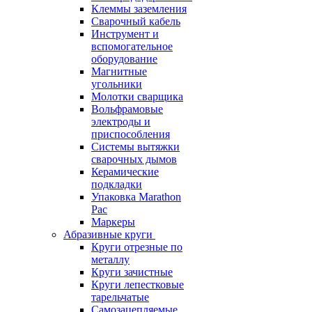
Клеммы заземления
Сварочный кабель
Инструмент и
вспомогательное
оборудование
Магнитные
угольники
Молотки сварщика
Вольфрамовые
электроды и
приспособления
Системы вытяжки
сварочных дымов
Керамические
подкладки
Упаковка Marathon
Pac
Маркеры
Абразивные круги
Круги отрезные по
металлу
Круги зачистные
Круги лепестковые
тарельчатые
Самозацепляемые