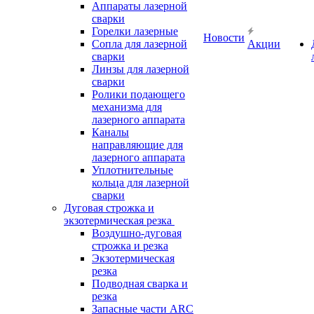
Аппараты лазерной
сварки
Горелки лазерные
Новости
Сопла для лазерной
Акции
сварки
Линзы для лазерной
сварки
Ролики подающего
механизма для
лазерного аппарата
Каналы
направляющие для
лазерного аппарата
Уплотнительные
кольца для лазерной
сварки
Дуговая строжка и
экзотермическая резка
Воздушно-дуговая
строжка и резка
Экзотермическая
резка
Подводная сварка и
резка
Запасные части ARC