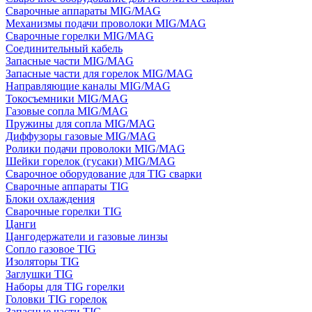
Сварочные аппараты MIG/MAG
Механизмы подачи проволоки MIG/MAG
Сварочные горелки MIG/MAG
Соединительный кабель
Запасные части MIG/MAG
Запасные части для горелок MIG/MAG
Направляющие каналы MIG/MAG
Токосъемники MIG/MAG
Газовые сопла MIG/MAG
Пружины для сопла MIG/MAG
Диффузоры газовые MIG/MAG
Ролики подачи проволоки MIG/MAG
Шейки горелок (гусаки) MIG/MAG
Сварочное оборудование для TIG сварки
Сварочные аппараты TIG
Блоки охлаждения
Сварочные горелки TIG
Цанги
Цангодержатели и газовые линзы
Сопло газовое TIG
Изоляторы TIG
Заглушки TIG
Наборы для TIG горелки
Головки TIG горелок
Запасные части TIG