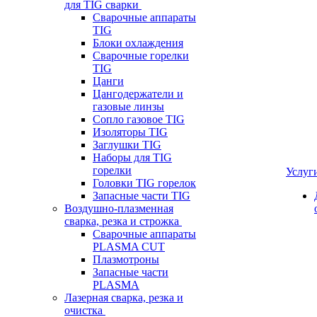
для TIG сварки
Сварочные аппараты
TIG
Блоки охлаждения
Сварочные горелки
TIG
Цанги
Цангодержатели и
газовые линзы
Сопло газовое TIG
Изоляторы TIG
Заглушки TIG
Наборы для TIG
горелки
Услуг
Головки TIG горелок
Запасные части TIG
Воздушно-плазменная
сварка, резка и строжка
Сварочные аппараты
PLASMA CUT
Плазмотроны
Запасные части
PLASMA
Лазерная сварка, резка и
очистка