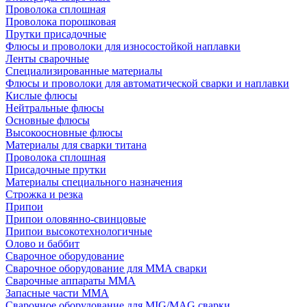
Проволока сплошная
Проволока порошковая
Прутки присадочные
Флюсы и проволоки для износостойкой наплавки
Ленты сварочные
Специализированные материалы
Флюсы и проволоки для автоматической сварки и наплавки
Кислые флюсы
Нейтральные флюсы
Основные флюсы
Высокоосновные флюсы
Материалы для сварки титана
Проволока сплошная
Присадочные прутки
Материалы специального назначения
Строжка и резка
Припои
Припои оловянно-свинцовые
Припои высокотехнологичные
Олово и баббит
Сварочное оборудование
Сварочное оборудование для MMA сварки
Сварочные аппараты MMA
Запасные части MMA
Сварочное оборудование для MIG/MAG сварки