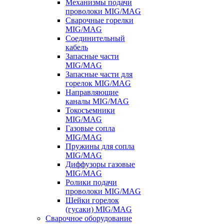
Механизмы подачи
проволоки MIG/MAG
Сварочные горелки
MIG/MAG
Соединительный
кабель
Запасные части
MIG/MAG
Запасные части для
горелок MIG/MAG
Направляющие
каналы MIG/MAG
Токосъемники
MIG/MAG
Газовые сопла
MIG/MAG
Пружины для сопла
MIG/MAG
Диффузоры газовые
MIG/MAG
Ролики подачи
проволоки MIG/MAG
Шейки горелок
(гусаки) MIG/MAG
Сварочное оборудование