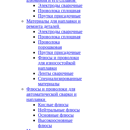
алюминия и его сплавов
Электроды сварочные
Проволока сплошная
Прутки присадочные
Материалы для наплавки и
ремонта деталей
Электроды сварочные
Проволока сплошная
Проволока
порошковая
Прутки присадочные
Флюсы и проволоки
для износостойкой
наплавки
Ленты сварочные
Специализированные
материалы
Флюсы и проволоки для
автоматической сварки и
наплавки
Кислые флюсы
Нейтральные флюсы
Основные флюсы
Высокоосновные
флюсы