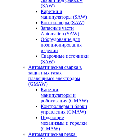
сварки под флюсом
(SAW)
Каретки и
манипуляторы (SAW)
Контроллеры (SAW)
Запасные части
Automation (SAW)
Оборудование для
позиционирования
изделий
Сварочные источники
(SAW)
Автоматическая сварка в
защитных газах
плавящимся электродом
(GMAW)
Каретки,
манипуляторы и
роботизация (GMAW)
Контроллеры и блоки
управления (GMAW)
Подающие
механизмы и горелки
(GMAW)
Автоматическая резка