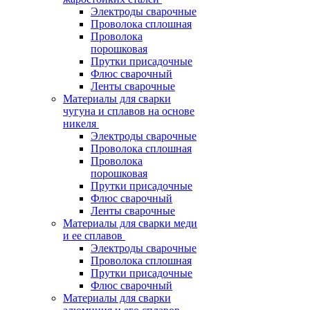
Электроды сварочные
Проволока сплошная
Проволока
порошковая
Прутки присадочные
Флюс сварочный
Ленты сварочные
Материалы для сварки
чугуна и сплавов на основе
никеля
Электроды сварочные
Проволока сплошная
Проволока
порошковая
Прутки присадочные
Флюс сварочный
Ленты сварочные
Материалы для сварки меди
и ее сплавов
Электроды сварочные
Проволока сплошная
Прутки присадочные
Флюс сварочный
Материалы для сварки