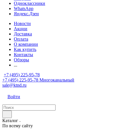
Одноклассники
WhatsApp
Яндекс.Дзен
Новости
Акции
Доставка
Оплата
О компании
Как купить
Контакты
Обзоры
...
+7 (495) 225-95-78
+7 (495) 225-95-78
Многоканальный
sale@ktnd.ru
Войти
Каталог
По всему сайту