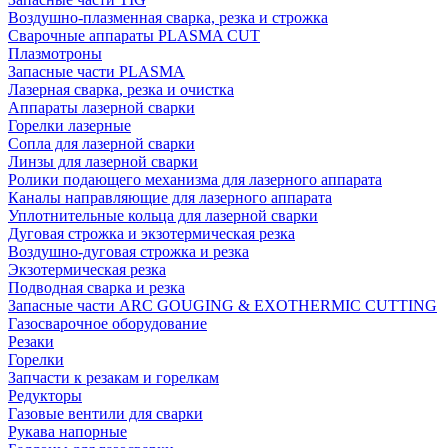
Воздушно-плазменная сварка, резка и строжка
Сварочные аппараты PLASMA CUT
Плазмотроны
Запасные части PLASMA
Лазерная сварка, резка и очистка
Аппараты лазерной сварки
Горелки лазерные
Сопла для лазерной сварки
Линзы для лазерной сварки
Ролики подающего механизма для лазерного аппарата
Каналы направляющие для лазерного аппарата
Уплотнительные кольца для лазерной сварки
Дуговая строжка и экзотермическая резка
Воздушно-дуговая строжка и резка
Экзотермическая резка
Подводная сварка и резка
Запасные части ARC GOUGING & EXOTHERMIC CUTTING
Газосварочное оборудование
Резаки
Горелки
Запчасти к резакам и горелкам
Редукторы
Газовые вентили для сварки
Рукава напорные