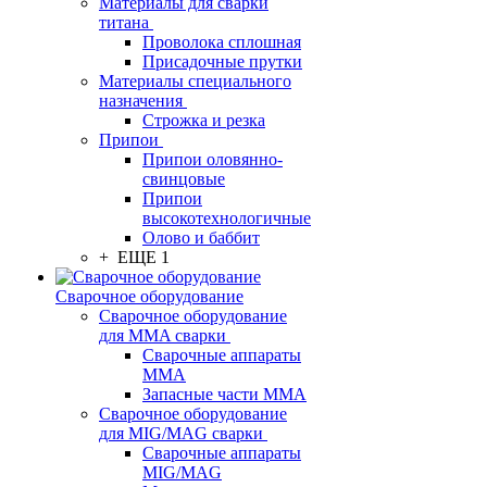
Материалы для сварки
титана
Проволока сплошная
Присадочные прутки
Материалы специального
назначения
Строжка и резка
Припои
Припои оловянно-
свинцовые
Припои
высокотехнологичные
Олово и баббит
+ ЕЩЕ 1
Сварочное оборудование
Сварочное оборудование
для MMA сварки
Сварочные аппараты
MMA
Запасные части MMA
Сварочное оборудование
для MIG/MAG сварки
Сварочные аппараты
MIG/MAG