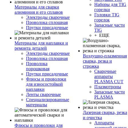
Наборы для TIG
Материалы для сварки
горелки
алюминия и его сплавов
Головки TIG
Электроды сварочные
горелок
Проволока сплошная
Запасные части
Прутки присадочные
TIG
+ ЕЩЕ
Материалы для наплавки и
ремонта деталей
Электроды сварочные
Воздушно-плазменная
Проволока сплошная
сварка, резка и
Проволока
строжка
порошковая
Сварочные
Прутки присадочные
аппараты
Флюсы и проволоки
PLASMA CUT
для износостойкой
Плазмотроны
наплавки
Запасные части
Ленты сварочные
PLASMA
Специализированные
материалы
Лазерная сварка, резка
и очистка
Аппараты
Флюсы и проволоки для
лазерной сварки