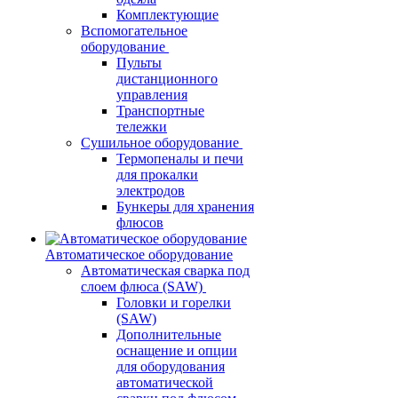
Комплектующие
Вспомогательное
оборудование
Пульты
дистанционного
управления
Транспортные
тележки
Сушильное оборудование
Термопеналы и печи
для прокалки
электродов
Бункеры для хранения
флюсов
Автоматическое оборудование
Автоматическая сварка под
слоем флюса (SAW)
Головки и горелки
(SAW)
Дополнительные
оснащение и опции
для оборудования
автоматической