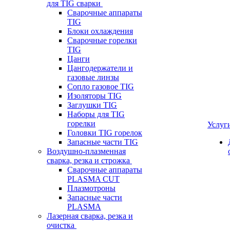
для TIG сварки
Сварочные аппараты
TIG
Блоки охлаждения
Сварочные горелки
TIG
Цанги
Цангодержатели и
газовые линзы
Сопло газовое TIG
Изоляторы TIG
Заглушки TIG
Наборы для TIG
горелки
Услуг
Головки TIG горелок
Запасные части TIG
Воздушно-плазменная
сварка, резка и строжка
Сварочные аппараты
PLASMA CUT
Плазмотроны
Запасные части
PLASMA
Лазерная сварка, резка и
очистка