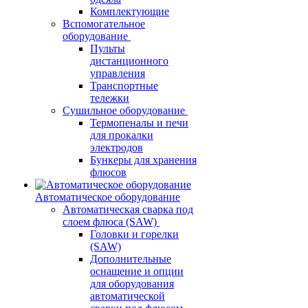
Комплектующие
Вспомогательное
оборудование
Пульты
дистанционного
управления
Транспортные
тележки
Сушильное оборудование
Термопеналы и печи
для прокалки
электродов
Бункеры для хранения
флюсов
Автоматическое оборудование
Автоматическая сварка под
слоем флюса (SAW)
Головки и горелки
(SAW)
Дополнительные
оснащение и опции
для оборудования
автоматической