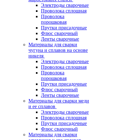
Электроды сварочные
Проволока сплошная
Проволока
порошковая
Прутки присадочные
Флюс сварочный
Ленты сварочные
Материалы для сварки
чугуна и сплавов на основе
никеля
Электроды сварочные
Проволока сплошная
Проволока
порошковая
Прутки присадочные
Флюс сварочный
Ленты сварочные
Материалы для сварки меди
и ее сплавов
Электроды сварочные
Проволока сплошная
Прутки присадочные
Флюс сварочный
Материалы для сварки