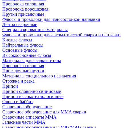
Проволока сплошная
Проволока порошковая
Прутки присадочные
Флюсы и проволоки для износостойкой наплавки
Ленты сварочные
Специализированные материалы
Флюсы и проволоки для автоматической сварки и наплавки
Кислые флюсы
Нейтральные флюсы
Основные флюсы
Высокоосновные флюсы
Материалы для сварки титана
Проволока сплошная
Присадочные прутки
Материалы специального назначения
Строжка и резка
Припои
Припои оловянно-свинцовые
Припои высокотехнологичные
Олово и баббит
Сварочное оборудование
Сварочное оборудование для MMA сварки
Сварочные аппараты MMA
Запасные части MMA
Сварочное оборудование для MIG/MAG сварки