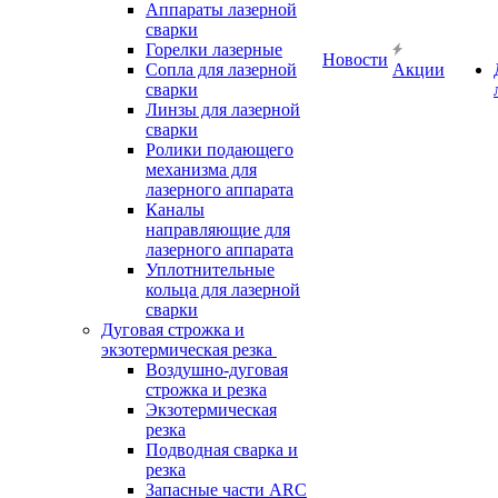
Аппараты лазерной
сварки
Горелки лазерные
Новости
Сопла для лазерной
Акции
сварки
Линзы для лазерной
сварки
Ролики подающего
механизма для
лазерного аппарата
Каналы
направляющие для
лазерного аппарата
Уплотнительные
кольца для лазерной
сварки
Дуговая строжка и
экзотермическая резка
Воздушно-дуговая
строжка и резка
Экзотермическая
резка
Подводная сварка и
резка
Запасные части ARC