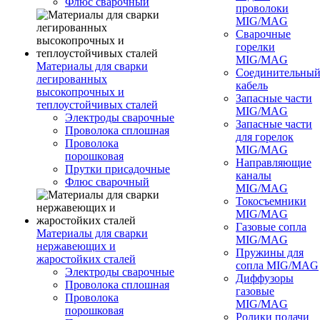
Флюс сварочный
проволоки
MIG/MAG
Сварочные
горелки
MIG/MAG
Материалы для сварки
Соединительны
легированных
кабель
высокопрочных и
Запасные части
теплоустойчивых сталей
MIG/MAG
Электроды сварочные
Запасные части
Проволока сплошная
для горелок
Проволока
MIG/MAG
порошковая
Направляющие
Прутки присадочные
каналы
Флюс сварочный
MIG/MAG
Токосъемники
MIG/MAG
Газовые сопла
Материалы для сварки
MIG/MAG
нержавеющих и
Пружины для
жаростойких сталей
сопла MIG/MAG
Электроды сварочные
Диффузоры
Проволока сплошная
газовые
Проволока
MIG/MAG
порошковая
Ролики подачи