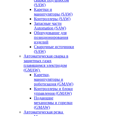
сварки под флюсом
(SAW)
Каретки и
манипуляторы (SAW)
Контроллеры (SAW)
Запасные части
Automation (SAW)
Оборудование для
позиционирования
изделий
Сварочные источники
(SAW)
Автоматическая сварка в
защитных газах
плавящимся электродом
(GMAW)
Каретки,
манипуляторы и
роботизация (GMAW)
Контроллеры и блоки
управления (GMAW)
Подающие
механизмы и горелки
(GMAW)
Автоматическая резка