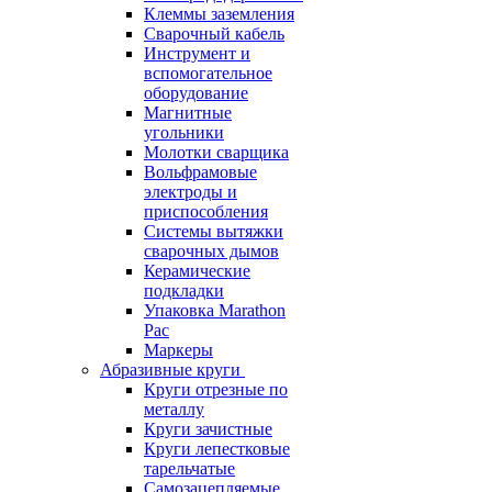
Клеммы заземления
Сварочный кабель
Инструмент и
вспомогательное
оборудование
Магнитные
угольники
Молотки сварщика
Вольфрамовые
электроды и
приспособления
Системы вытяжки
сварочных дымов
Керамические
подкладки
Упаковка Marathon
Pac
Маркеры
Абразивные круги
Круги отрезные по
металлу
Круги зачистные
Круги лепестковые
тарельчатые
Самозацепляемые