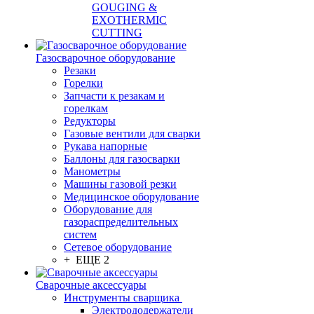
GOUGING &
EXOTHERMIC
CUTTING
Газосварочное оборудование
Резаки
Горелки
Запчасти к резакам и
горелкам
Редукторы
Газовые вентили для сварки
Рукава напорные
Баллоны для газосварки
Манометры
Машины газовой резки
Медицинское оборудование
Оборудование для
газораспределительных
систем
Сетевое оборудование
+ ЕЩЕ 2
Сварочные аксессуары
Инструменты сварщика
Электрододержатели