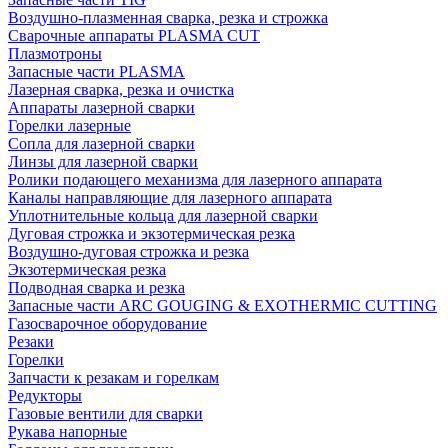
Воздушно-плазменная сварка, резка и строжка
Сварочные аппараты PLASMA CUT
Плазмотроны
Запасные части PLASMA
Лазерная сварка, резка и очистка
Аппараты лазерной сварки
Горелки лазерные
Сопла для лазерной сварки
Линзы для лазерной сварки
Ролики подающего механизма для лазерного аппарата
Каналы направляющие для лазерного аппарата
Уплотнительные кольца для лазерной сварки
Дуговая строжка и экзотермическая резка
Воздушно-дуговая строжка и резка
Экзотермическая резка
Подводная сварка и резка
Запасные части ARC GOUGING & EXOTHERMIC CUTTING
Газосварочное оборудование
Резаки
Горелки
Запчасти к резакам и горелкам
Редукторы
Газовые вентили для сварки
Рукава напорные