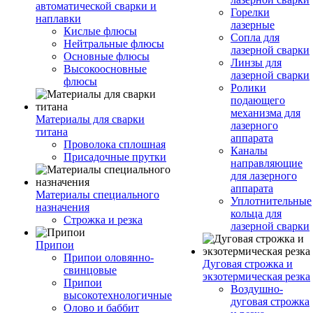
автоматической сварки и
Горелки
наплавки
лазерные
Кислые флюсы
Сопла для
Нейтральные флюсы
лазерной сварки
Основные флюсы
Линзы для
Высокоосновные
лазерной сварки
флюсы
Ролики
подающего
механизма для
Материалы для сварки
лазерного
титана
аппарата
Проволока сплошная
Каналы
Присадочные прутки
направляющие
для лазерного
аппарата
Материалы специального
Уплотнительные
назначения
кольца для
Строжка и резка
лазерной сварки
Припои
Припои оловянно-
Дуговая строжка и
свинцовые
экзотермическая резка
Припои
Воздушно-
высокотехнологичные
дуговая строжка
Олово и баббит