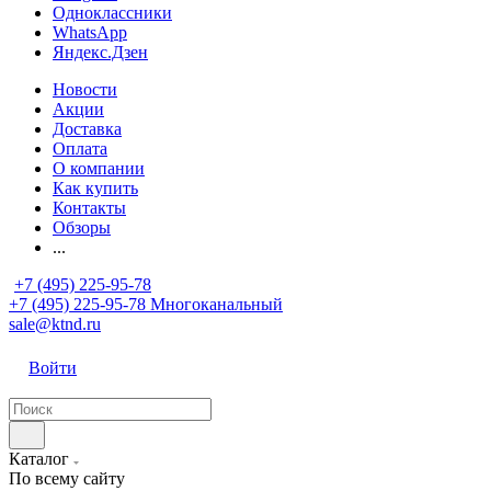
Одноклассники
WhatsApp
Яндекс.Дзен
Новости
Акции
Доставка
Оплата
О компании
Как купить
Контакты
Обзоры
...
+7 (495) 225-95-78
+7 (495) 225-95-78
Многоканальный
sale@ktnd.ru
Войти
Каталог
По всему сайту