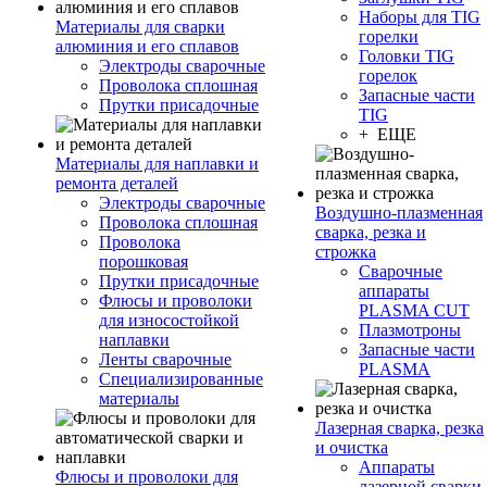
Наборы для TIG
Материалы для сварки
горелки
алюминия и его сплавов
Головки TIG
Электроды сварочные
горелок
Проволока сплошная
Запасные части
Прутки присадочные
TIG
+ ЕЩЕ
Материалы для наплавки и
ремонта деталей
Электроды сварочные
Воздушно-плазменная
Проволока сплошная
сварка, резка и
Проволока
строжка
порошковая
Сварочные
Прутки присадочные
аппараты
Флюсы и проволоки
PLASMA CUT
для износостойкой
Плазмотроны
наплавки
Запасные части
Ленты сварочные
PLASMA
Специализированные
материалы
Лазерная сварка, резка
и очистка
Аппараты
Флюсы и проволоки для
лазерной сварки