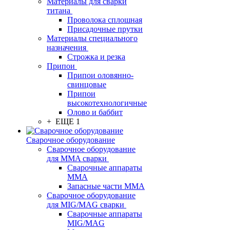
Материалы для сварки
титана
Проволока сплошная
Присадочные прутки
Материалы специального
назначения
Строжка и резка
Припои
Припои оловянно-
свинцовые
Припои
высокотехнологичные
Олово и баббит
+ ЕЩЕ 1
Сварочное оборудование
Сварочное оборудование
для MMA сварки
Сварочные аппараты
MMA
Запасные части MMA
Сварочное оборудование
для MIG/MAG сварки
Сварочные аппараты
MIG/MAG