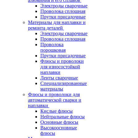
алюминия и его сплавов
Электроды сварочные
Проволока сплошная
Прутки присадочные
Материалы для наплавки и
ремонта деталей
Электроды сварочные
Проволока сплошная
Проволока
порошковая
Прутки присадочные
Флюсы и проволоки
для износостойкой
наплавки
Ленты сварочные
Специализированные
материалы
Флюсы и проволоки для
автоматической сварки и
наплавки
Кислые флюсы
Нейтральные флюсы
Основные флюсы
Высокоосновные
флюсы