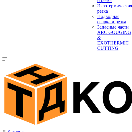
и резка
Экзотермическая
резка
Подводная
сварка и резка
Запасные части
ARC GOUGING
&
EXOTHERMIC
CUTTING
Каталог