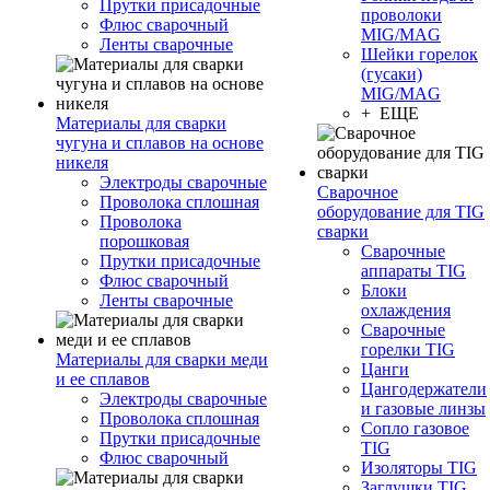
Прутки присадочные
проволоки
Флюс сварочный
MIG/MAG
Ленты сварочные
Шейки горелок
(гусаки)
MIG/MAG
+ ЕЩЕ
Материалы для сварки
чугуна и сплавов на основе
никеля
Электроды сварочные
Сварочное
Проволока сплошная
оборудование для TIG
Проволока
сварки
порошковая
Сварочные
Прутки присадочные
аппараты TIG
Флюс сварочный
Блоки
Ленты сварочные
охлаждения
Сварочные
горелки TIG
Материалы для сварки меди
Цанги
и ее сплавов
Цангодержатели
Электроды сварочные
и газовые линзы
Проволока сплошная
Сопло газовое
Прутки присадочные
TIG
Флюс сварочный
Изоляторы TIG
Заглушки TIG