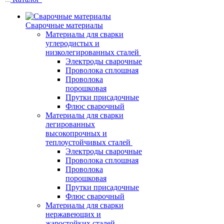
Сварочные материалы
Материалы для сварки
углеродистых и
низколегированных сталей
Электроды сварочные
Проволока сплошная
Проволока
порошковая
Прутки присадочные
Флюс сварочный
Материалы для сварки
легированных
высокопрочных и
теплоустойчивых сталей
Электроды сварочные
Проволока сплошная
Проволока
порошковая
Прутки присадочные
Флюс сварочный
Материалы для сварки
нержавеющих и
жаростойких сталей