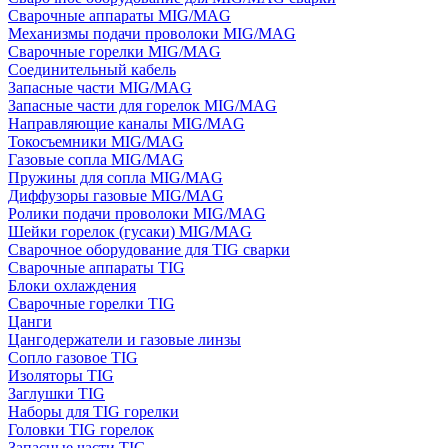
Сварочные аппараты MIG/MAG
Механизмы подачи проволоки MIG/MAG
Сварочные горелки MIG/MAG
Соединительный кабель
Запасные части MIG/MAG
Запасные части для горелок MIG/MAG
Направляющие каналы MIG/MAG
Токосъемники MIG/MAG
Газовые сопла MIG/MAG
Пружины для сопла MIG/MAG
Диффузоры газовые MIG/MAG
Ролики подачи проволоки MIG/MAG
Шейки горелок (гусаки) MIG/MAG
Сварочное оборудование для TIG сварки
Сварочные аппараты TIG
Блоки охлаждения
Сварочные горелки TIG
Цанги
Цангодержатели и газовые линзы
Сопло газовое TIG
Изоляторы TIG
Заглушки TIG
Наборы для TIG горелки
Головки TIG горелок
Запасные части TIG