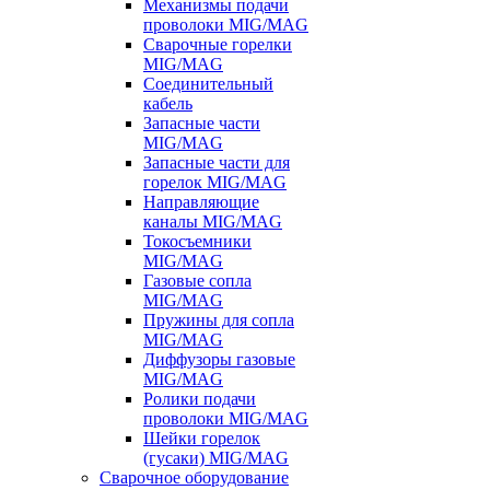
Механизмы подачи
проволоки MIG/MAG
Сварочные горелки
MIG/MAG
Соединительный
кабель
Запасные части
MIG/MAG
Запасные части для
горелок MIG/MAG
Направляющие
каналы MIG/MAG
Токосъемники
MIG/MAG
Газовые сопла
MIG/MAG
Пружины для сопла
MIG/MAG
Диффузоры газовые
MIG/MAG
Ролики подачи
проволоки MIG/MAG
Шейки горелок
(гусаки) MIG/MAG
Сварочное оборудование