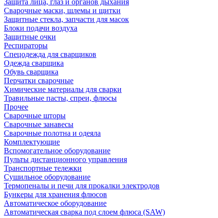
Защита лица, глаз и органов дыхания
Сварочные маски, шлемы и щитки
Защитные стекла, запчасти для масок
Блоки подачи воздуха
Защитные очки
Респираторы
Спецодежда для сварщиков
Одежда сварщика
Обувь сварщика
Перчатки сварочные
Химические материалы для сварки
Травильные пасты, спреи, флюсы
Прочее
Сварочные шторы
Сварочные занавесы
Сварочные полотна и одеяла
Комплектующие
Вспомогательное оборудование
Пульты дистанционного управления
Транспортные тележки
Сушильное оборудование
Термопеналы и печи для прокалки электродов
Бункеры для хранения флюсов
Автоматическое оборудование
Автоматическая сварка под слоем флюса (SAW)