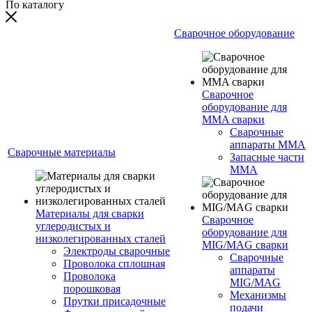
По каталогу
Сварочное оборудование
Сварочное
оборудование для
MMA сварки
Сварочные
аппараты MMA
Сварочные материалы
Запасные части
MMA
Материалы для сварки
Сварочное
углеродистых и
оборудование для
низколегированных сталей
MIG/MAG сварки
Электроды сварочные
Сварочные
Проволока сплошная
аппараты
Проволока
MIG/MAG
порошковая
Механизмы
Прутки присадочные
подачи