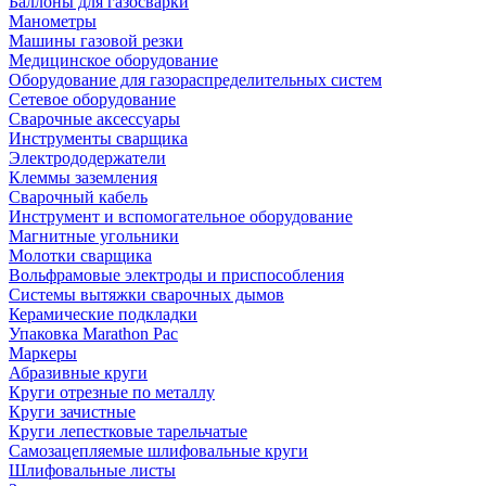
Баллоны для газосварки
Манометры
Машины газовой резки
Медицинское оборудование
Оборудование для газораспределительных систем
Сетевое оборудование
Сварочные аксессуары
Инструменты сварщика
Электрододержатели
Клеммы заземления
Сварочный кабель
Инструмент и вспомогательное оборудование
Магнитные угольники
Молотки сварщика
Вольфрамовые электроды и приспособления
Системы вытяжки сварочных дымов
Керамические подкладки
Упаковка Marathon Pac
Маркеры
Абразивные круги
Круги отрезные по металлу
Круги зачистные
Круги лепестковые тарельчатые
Самозацепляемые шлифовальные круги
Шлифовальные листы