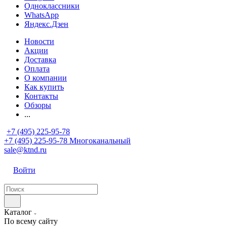
Одноклассники
WhatsApp
Яндекс.Дзен
Новости
Акции
Доставка
Оплата
О компании
Как купить
Контакты
Обзоры
...
+7 (495) 225-95-78
+7 (495) 225-95-78
Многоканальный
sale@ktnd.ru
Войти
Каталог
По всему сайту