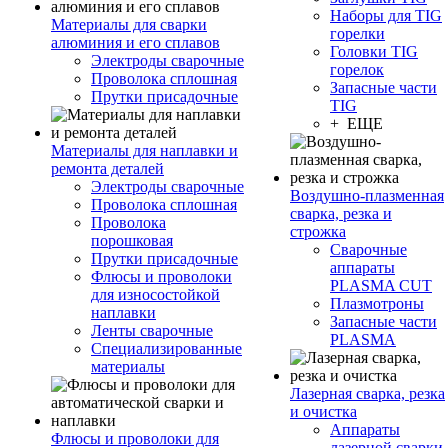
Наборы для TIG
Материалы для сварки
горелки
алюминия и его сплавов
Головки TIG
Электроды сварочные
горелок
Проволока сплошная
Запасные части
Прутки присадочные
TIG
+ ЕЩЕ
Материалы для наплавки и
ремонта деталей
Электроды сварочные
Воздушно-плазменная
Проволока сплошная
сварка, резка и
Проволока
строжка
порошковая
Сварочные
Прутки присадочные
аппараты
Флюсы и проволоки
PLASMA CUT
для износостойкой
Плазмотроны
наплавки
Запасные части
Ленты сварочные
PLASMA
Специализированные
материалы
Лазерная сварка, резка
и очистка
Аппараты
Флюсы и проволоки для
лазерной сварки