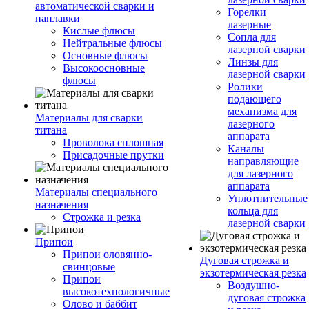
автоматической сварки и
Горелки
наплавки
лазерные
Кислые флюсы
Сопла для
Нейтральные флюсы
лазерной сварки
Основные флюсы
Линзы для
Высокоосновные
лазерной сварки
флюсы
Ролики
подающего
механизма для
Материалы для сварки
лазерного
титана
аппарата
Проволока сплошная
Каналы
Присадочные прутки
направляющие
для лазерного
аппарата
Материалы специального
Уплотнительные
назначения
кольца для
Строжка и резка
лазерной сварки
Припои
Припои оловянно-
Дуговая строжка и
свинцовые
экзотермическая резка
Припои
Воздушно-
высокотехнологичные
дуговая строжка
Олово и баббит