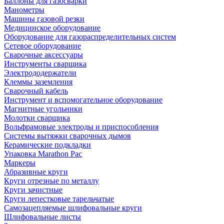
Баллоны для газосварки
Манометры
Машины газовой резки
Медицинское оборудование
Оборудование для газораспределительных систем
Сетевое оборудование
Сварочные аксессуары
Инструменты сварщика
Электрододержатели
Клеммы заземления
Сварочный кабель
Инструмент и вспомогательное оборудование
Магнитные угольники
Молотки сварщика
Вольфрамовые электроды и приспособления
Системы вытяжки сварочных дымов
Керамические подкладки
Упаковка Marathon Pac
Маркеры
Абразивные круги
Круги отрезные по металлу
Круги зачистные
Круги лепестковые тарельчатые
Самозацепляемые шлифовальные круги
Шлифовальные листы