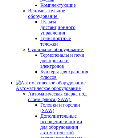
Комплектующие
Вспомогательное
оборудование
Пульты
дистанционного
управления
Транспортные
тележки
Сушильное оборудование
Термопеналы и печи
для прокалки
электродов
Бункеры для хранения
флюсов
Автоматическое оборудование
Автоматическая сварка под
слоем флюса (SAW)
Головки и горелки
(SAW)
Дополнительные
оснащение и опции
для оборудования
автоматической