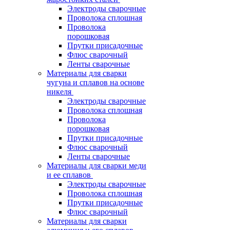
Электроды сварочные
Проволока сплошная
Проволока
порошковая
Прутки присадочные
Флюс сварочный
Ленты сварочные
Материалы для сварки
чугуна и сплавов на основе
никеля
Электроды сварочные
Проволока сплошная
Проволока
порошковая
Прутки присадочные
Флюс сварочный
Ленты сварочные
Материалы для сварки меди
и ее сплавов
Электроды сварочные
Проволока сплошная
Прутки присадочные
Флюс сварочный
Материалы для сварки