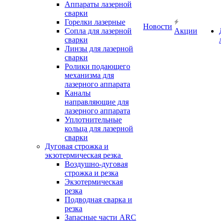
Аппараты лазерной
сварки
Горелки лазерные
Новости
Сопла для лазерной
Акции
сварки
Линзы для лазерной
сварки
Ролики подающего
механизма для
лазерного аппарата
Каналы
направляющие для
лазерного аппарата
Уплотнительные
кольца для лазерной
сварки
Дуговая строжка и
экзотермическая резка
Воздушно-дуговая
строжка и резка
Экзотермическая
резка
Подводная сварка и
резка
Запасные части ARC