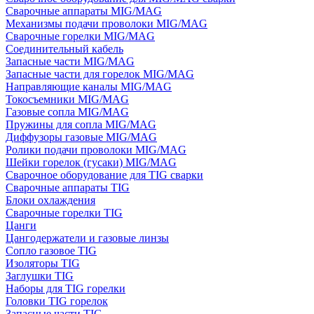
Сварочные аппараты MIG/MAG
Механизмы подачи проволоки MIG/MAG
Сварочные горелки MIG/MAG
Соединительный кабель
Запасные части MIG/MAG
Запасные части для горелок MIG/MAG
Направляющие каналы MIG/MAG
Токосъемники MIG/MAG
Газовые сопла MIG/MAG
Пружины для сопла MIG/MAG
Диффузоры газовые MIG/MAG
Ролики подачи проволоки MIG/MAG
Шейки горелок (гусаки) MIG/MAG
Сварочное оборудование для TIG сварки
Сварочные аппараты TIG
Блоки охлаждения
Сварочные горелки TIG
Цанги
Цангодержатели и газовые линзы
Сопло газовое TIG
Изоляторы TIG
Заглушки TIG
Наборы для TIG горелки
Головки TIG горелок
Запасные части TIG