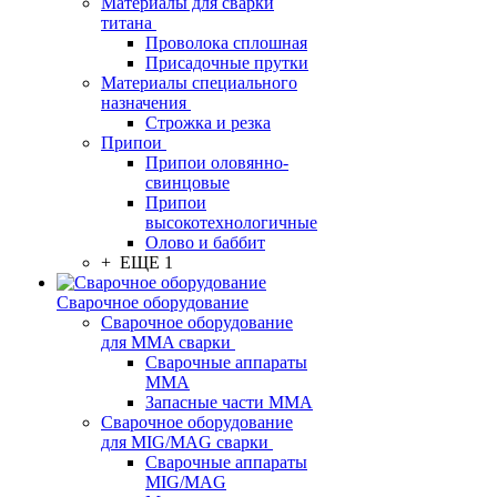
Материалы для сварки
титана
Проволока сплошная
Присадочные прутки
Материалы специального
назначения
Строжка и резка
Припои
Припои оловянно-
свинцовые
Припои
высокотехнологичные
Олово и баббит
+ ЕЩЕ 1
Сварочное оборудование
Сварочное оборудование
для MMA сварки
Сварочные аппараты
MMA
Запасные части MMA
Сварочное оборудование
для MIG/MAG сварки
Сварочные аппараты
MIG/MAG