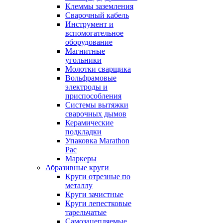
Клеммы заземления
Сварочный кабель
Инструмент и
вспомогательное
оборудование
Магнитные
угольники
Молотки сварщика
Вольфрамовые
электроды и
приспособления
Системы вытяжки
сварочных дымов
Керамические
подкладки
Упаковка Marathon
Pac
Маркеры
Абразивные круги
Круги отрезные по
металлу
Круги зачистные
Круги лепестковые
тарельчатые
Самозацепляемые