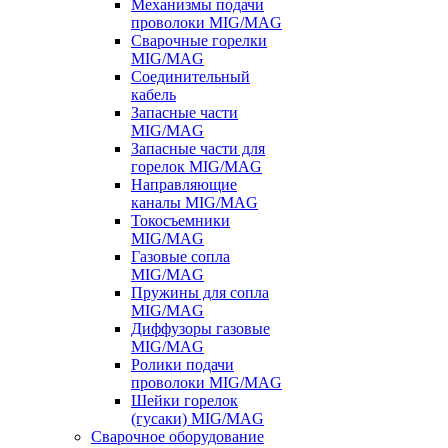
Механизмы подачи
проволоки MIG/MAG
Сварочные горелки
MIG/MAG
Соединительный
кабель
Запасные части
MIG/MAG
Запасные части для
горелок MIG/MAG
Направляющие
каналы MIG/MAG
Токосъемники
MIG/MAG
Газовые сопла
MIG/MAG
Пружины для сопла
MIG/MAG
Диффузоры газовые
MIG/MAG
Ролики подачи
проволоки MIG/MAG
Шейки горелок
(гусаки) MIG/MAG
Сварочное оборудование