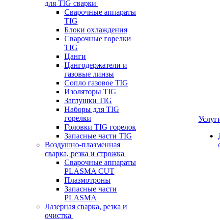
для TIG сварки
Сварочные аппараты
TIG
Блоки охлаждения
Сварочные горелки
TIG
Цанги
Цангодержатели и
газовые линзы
Сопло газовое TIG
Изоляторы TIG
Заглушки TIG
Наборы для TIG
горелки
Услуг
Головки TIG горелок
Запасные части TIG
Воздушно-плазменная
сварка, резка и строжка
Сварочные аппараты
PLASMA CUT
Плазмотроны
Запасные части
PLASMA
Лазерная сварка, резка и
очистка