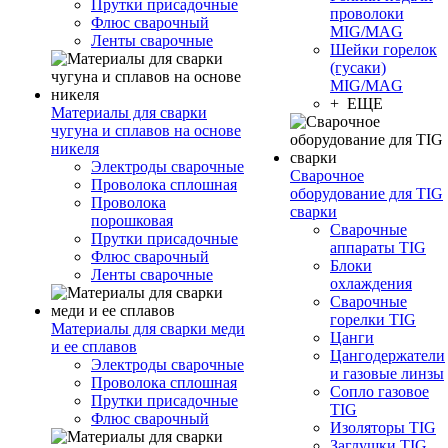
Прутки присадочные
проволоки
Флюс сварочный
MIG/MAG
Ленты сварочные
Шейки горелок
(гусаки)
MIG/MAG
+ ЕЩЕ
Материалы для сварки
чугуна и сплавов на основе
никеля
Электроды сварочные
Сварочное
Проволока сплошная
оборудование для TIG
Проволока
сварки
порошковая
Сварочные
Прутки присадочные
аппараты TIG
Флюс сварочный
Блоки
Ленты сварочные
охлаждения
Сварочные
горелки TIG
Материалы для сварки меди
Цанги
и ее сплавов
Цангодержатели
Электроды сварочные
и газовые линзы
Проволока сплошная
Сопло газовое
Прутки присадочные
TIG
Флюс сварочный
Изоляторы TIG
Заглушки TIG