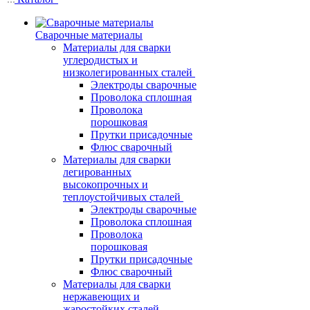
Сварочные материалы
Материалы для сварки
углеродистых и
низколегированных сталей
Электроды сварочные
Проволока сплошная
Проволока
порошковая
Прутки присадочные
Флюс сварочный
Материалы для сварки
легированных
высокопрочных и
теплоустойчивых сталей
Электроды сварочные
Проволока сплошная
Проволока
порошковая
Прутки присадочные
Флюс сварочный
Материалы для сварки
нержавеющих и
жаростойких сталей