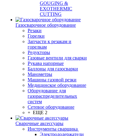
GOUGING &
EXOTHERMIC
CUTTING
Газосварочное оборудование
Резаки
Горелки
Запчасти к резакам и
горелкам
Редукторы
Газовые вентили для сварки
Рукава напорные
Баллоны для газосварки
Манометры
Машины газовой резки
Медицинское оборудование
Оборудование для
газораспределительных
систем
Сетевое оборудование
+ ЕЩЕ 2
Сварочные аксессуары
Инструменты сварщика
Электрододержатели