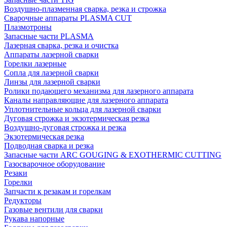
Воздушно-плазменная сварка, резка и строжка
Сварочные аппараты PLASMA CUT
Плазмотроны
Запасные части PLASMA
Лазерная сварка, резка и очистка
Аппараты лазерной сварки
Горелки лазерные
Сопла для лазерной сварки
Линзы для лазерной сварки
Ролики подающего механизма для лазерного аппарата
Каналы направляющие для лазерного аппарата
Уплотнительные кольца для лазерной сварки
Дуговая строжка и экзотермическая резка
Воздушно-дуговая строжка и резка
Экзотермическая резка
Подводная сварка и резка
Запасные части ARC GOUGING & EXOTHERMIC CUTTING
Газосварочное оборудование
Резаки
Горелки
Запчасти к резакам и горелкам
Редукторы
Газовые вентили для сварки
Рукава напорные