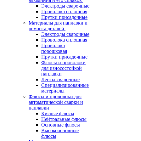
алюминия и его сплавов
Электроды сварочные
Проволока сплошная
Прутки присадочные
Материалы для наплавки и
ремонта деталей
Электроды сварочные
Проволока сплошная
Проволока
порошковая
Прутки присадочные
Флюсы и проволоки
для износостойкой
наплавки
Ленты сварочные
Специализированные
материалы
Флюсы и проволоки для
автоматической сварки и
наплавки
Кислые флюсы
Нейтральные флюсы
Основные флюсы
Высокоосновные
флюсы