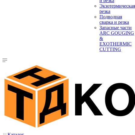
и резка
Экзотермическая
резка
Подводная
сварка и резка
Запасные части
ARC GOUGING
&
EXOTHERMIC
CUTTING
Каталог