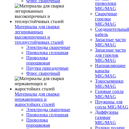
Флюс сварочный
проволоки
MIG/MAG
Сварочные
горелки
MIG/MAG
Материалы для сварки
Соединительны
легированных
кабель
высокопрочных и
Запасные части
теплоустойчивых сталей
MIG/MAG
Электроды сварочные
Запасные части
Проволока сплошная
для горелок
Проволока
MIG/MAG
порошковая
Направляющие
Прутки присадочные
каналы
Флюс сварочный
MIG/MAG
Токосъемники
MIG/MAG
Газовые сопла
Материалы для сварки
MIG/MAG
нержавеющих и
Пружины для
жаростойких сталей
сопла MIG/MAG
Электроды сварочные
Диффузоры
Проволока сплошная
газовые
Проволока
MIG/MAG
порошковая
Ролики подачи