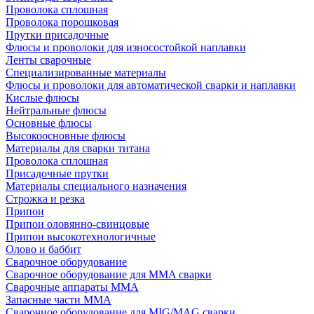
Проволока сплошная
Проволока порошковая
Прутки присадочные
Флюсы и проволоки для износостойкой наплавки
Ленты сварочные
Специализированные материалы
Флюсы и проволоки для автоматической сварки и наплавки
Кислые флюсы
Нейтральные флюсы
Основные флюсы
Высокоосновные флюсы
Материалы для сварки титана
Проволока сплошная
Присадочные прутки
Материалы специального назначения
Строжка и резка
Припои
Припои оловянно-свинцовые
Припои высокотехнологичные
Олово и баббит
Сварочное оборудование
Сварочное оборудование для MMA сварки
Сварочные аппараты MMA
Запасные части MMA
Сварочное оборудование для MIG/MAG сварки