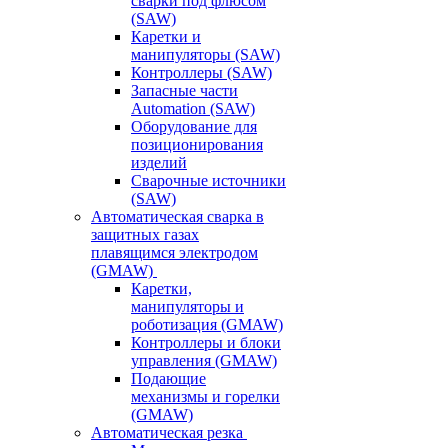
сварки под флюсом
(SAW)
Каретки и
манипуляторы (SAW)
Контроллеры (SAW)
Запасные части
Automation (SAW)
Оборудование для
позиционирования
изделий
Сварочные источники
(SAW)
Автоматическая сварка в
защитных газах
плавящимся электродом
(GMAW)
Каретки,
манипуляторы и
роботизация (GMAW)
Контроллеры и блоки
управления (GMAW)
Подающие
механизмы и горелки
(GMAW)
Автоматическая резка