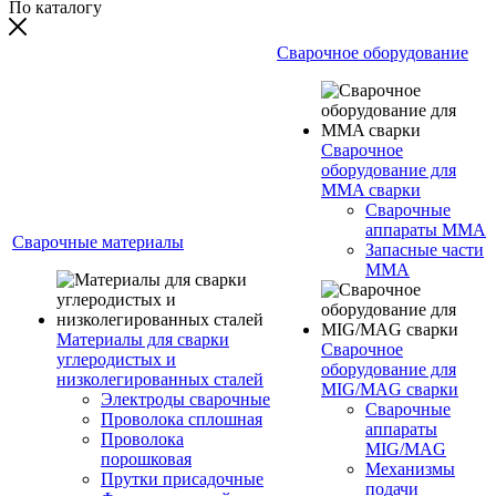
По каталогу
Сварочное оборудование
Сварочное
оборудование для
MMA сварки
Сварочные
аппараты MMA
Сварочные материалы
Запасные части
MMA
Материалы для сварки
Сварочное
углеродистых и
оборудование для
низколегированных сталей
MIG/MAG сварки
Электроды сварочные
Сварочные
Проволока сплошная
аппараты
Проволока
MIG/MAG
порошковая
Механизмы
Прутки присадочные
подачи