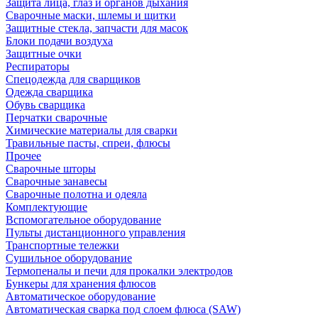
Защита лица, глаз и органов дыхания
Сварочные маски, шлемы и щитки
Защитные стекла, запчасти для масок
Блоки подачи воздуха
Защитные очки
Респираторы
Спецодежда для сварщиков
Одежда сварщика
Обувь сварщика
Перчатки сварочные
Химические материалы для сварки
Травильные пасты, спреи, флюсы
Прочее
Сварочные шторы
Сварочные занавесы
Сварочные полотна и одеяла
Комплектующие
Вспомогательное оборудование
Пульты дистанционного управления
Транспортные тележки
Сушильное оборудование
Термопеналы и печи для прокалки электродов
Бункеры для хранения флюсов
Автоматическое оборудование
Автоматическая сварка под слоем флюса (SAW)