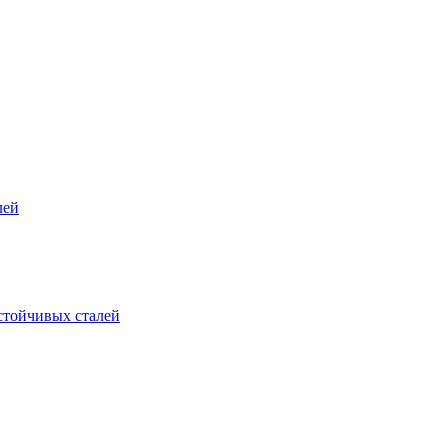
лей
стойчивых сталей