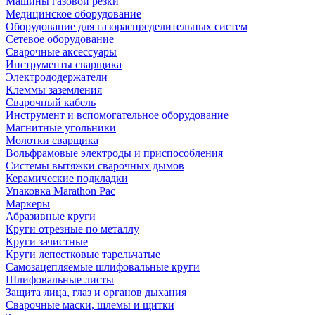
Машины газовой резки
Медицинское оборудование
Оборудование для газораспределительных систем
Сетевое оборудование
Сварочные аксессуары
Инструменты сварщика
Электрододержатели
Клеммы заземления
Сварочный кабель
Инструмент и вспомогательное оборудование
Магнитные угольники
Молотки сварщика
Вольфрамовые электроды и приспособления
Системы вытяжки сварочных дымов
Керамические подкладки
Упаковка Marathon Pac
Маркеры
Абразивные круги
Круги отрезные по металлу
Круги зачистные
Круги лепестковые тарельчатые
Самозацепляемые шлифовальные круги
Шлифовальные листы
Защита лица, глаз и органов дыхания
Сварочные маски, шлемы и щитки