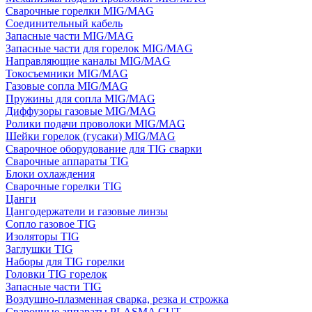
Сварочные горелки MIG/MAG
Соединительный кабель
Запасные части MIG/MAG
Запасные части для горелок MIG/MAG
Направляющие каналы MIG/MAG
Токосъемники MIG/MAG
Газовые сопла MIG/MAG
Пружины для сопла MIG/MAG
Диффузоры газовые MIG/MAG
Ролики подачи проволоки MIG/MAG
Шейки горелок (гусаки) MIG/MAG
Сварочное оборудование для TIG сварки
Сварочные аппараты TIG
Блоки охлаждения
Сварочные горелки TIG
Цанги
Цангодержатели и газовые линзы
Сопло газовое TIG
Изоляторы TIG
Заглушки TIG
Наборы для TIG горелки
Головки TIG горелок
Запасные части TIG
Воздушно-плазменная сварка, резка и строжка
Сварочные аппараты PLASMA CUT