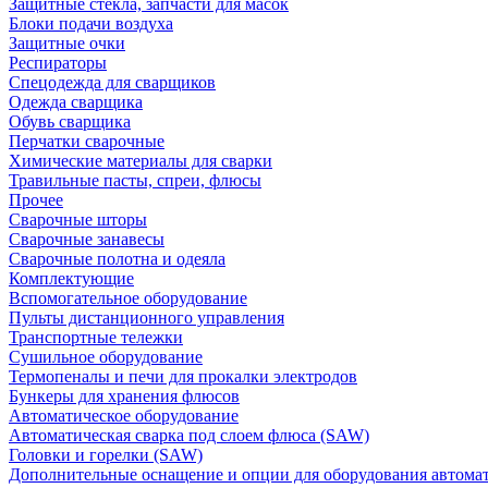
Защитные стекла, запчасти для масок
Блоки подачи воздуха
Защитные очки
Респираторы
Спецодежда для сварщиков
Одежда сварщика
Обувь сварщика
Перчатки сварочные
Химические материалы для сварки
Травильные пасты, спреи, флюсы
Прочее
Сварочные шторы
Сварочные занавесы
Сварочные полотна и одеяла
Комплектующие
Вспомогательное оборудование
Пульты дистанционного управления
Транспортные тележки
Сушильное оборудование
Термопеналы и печи для прокалки электродов
Бункеры для хранения флюсов
Автоматическое оборудование
Автоматическая сварка под слоем флюса (SAW)
Головки и горелки (SAW)
Дополнительные оснащение и опции для оборудования автома