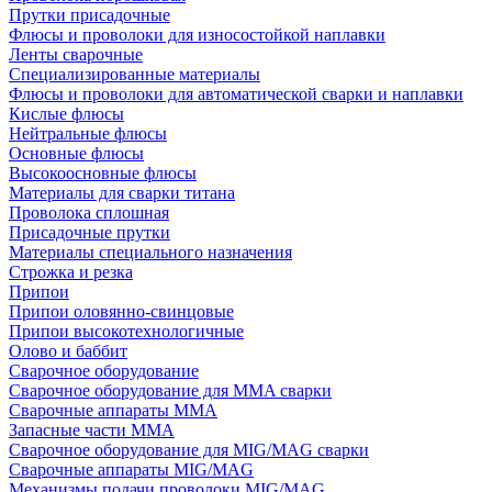
Прутки присадочные
Флюсы и проволоки для износостойкой наплавки
Ленты сварочные
Специализированные материалы
Флюсы и проволоки для автоматической сварки и наплавки
Кислые флюсы
Нейтральные флюсы
Основные флюсы
Высокоосновные флюсы
Материалы для сварки титана
Проволока сплошная
Присадочные прутки
Материалы специального назначения
Строжка и резка
Припои
Припои оловянно-свинцовые
Припои высокотехнологичные
Олово и баббит
Сварочное оборудование
Сварочное оборудование для MMA сварки
Сварочные аппараты MMA
Запасные части MMA
Сварочное оборудование для MIG/MAG сварки
Сварочные аппараты MIG/MAG
Механизмы подачи проволоки MIG/MAG