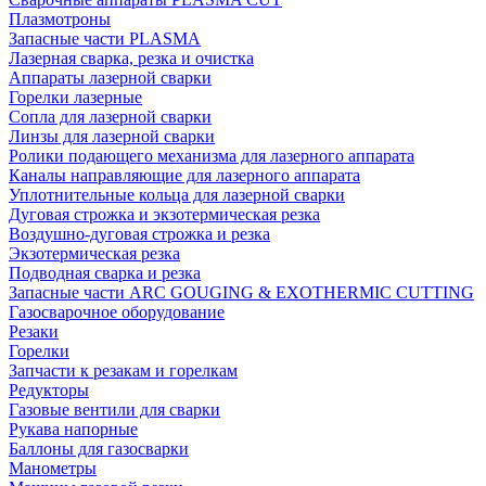
Плазмотроны
Запасные части PLASMA
Лазерная сварка, резка и очистка
Аппараты лазерной сварки
Горелки лазерные
Сопла для лазерной сварки
Линзы для лазерной сварки
Ролики подающего механизма для лазерного аппарата
Каналы направляющие для лазерного аппарата
Уплотнительные кольца для лазерной сварки
Дуговая строжка и экзотермическая резка
Воздушно-дуговая строжка и резка
Экзотермическая резка
Подводная сварка и резка
Запасные части ARC GOUGING & EXOTHERMIC CUTTING
Газосварочное оборудование
Резаки
Горелки
Запчасти к резакам и горелкам
Редукторы
Газовые вентили для сварки
Рукава напорные
Баллоны для газосварки
Манометры