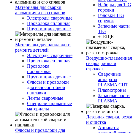
Наборы для TIG
Материалы для сварки
горелки
алюминия и его сплавов
Головки TIG
Электроды сварочные
горелок
Проволока сплошная
Запасные части
Прутки присадочные
TIG
+ ЕЩЕ
Материалы для наплавки и
ремонта деталей
Электроды сварочные
Воздушно-плазменная
Проволока сплошная
сварка, резка и
Проволока
строжка
порошковая
Сварочные
Прутки присадочные
аппараты
Флюсы и проволоки
PLASMA CUT
для износостойкой
Плазмотроны
наплавки
Запасные части
Ленты сварочные
PLASMA
Специализированные
материалы
Лазерная сварка, резка
и очистка
Аппараты
Флюсы и проволоки для
лазерной сварки