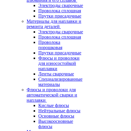
алюминия и его сплавов
Электроды сварочные
Проволока сплошная
Прутки присадочные
Материалы для наплавки и
ремонта деталей
Электроды сварочные
Проволока сплошная
Проволока
порошковая
Прутки присадочные
Флюсы и проволоки
для износостойкой
наплавки
Ленты сварочные
Специализированные
материалы
Флюсы и проволоки для
автоматической сварки и
наплавки
Кислые флюсы
Нейтральные флюсы
Основные флюсы
Высокоосновные
флюсы