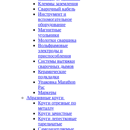
Клеммы заземления
Сварочный кабель
Инструмент и
вспомогательное
оборудование
Магнитные
угольники
Молотки сварщика
Вольфрамовые
электроды и
приспособления
Системы вытяжки
сварочных дымов
Керамические
подкладки
Упаковка Marathon
Pac
Маркеры
Абразивные круги
Круги отрезные по
металлу
Круги зачистные
Круги лепестковые
тарельчатые
Самозацепляемые