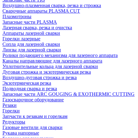
Воздушно-плазменная сварка, резка и строжка
Сварочные аппараты PLASMA CUT
Плазмотроны
Запасные части PLASMA
Лазерная сварка, резка и очистка
Аппараты лазерной сварки
Горелки лазерные
Сопла для лазерной сварки
Линзы для лазерной сварки
Ролики подающего механизма для лазерного аппарата
Каналы направляющие для лазерного аппарата
Уплотнительные кольца для лазерной сварки
Дуговая строжка и экзотермическая резка
Воздушно-дуговая строжка и резка
Экзотермическая резка
Подводная сварка и резка
Запасные части ARC GOUGING & EXOTHERMIC CUTTING
Газосварочное оборудование
Резаки
Горелки
Запчасти к резакам и горелкам
Редукторы
Газовые вентили для сварки
Рукава напорные