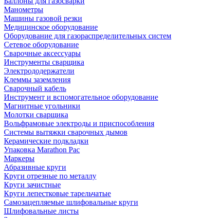
Баллоны для газосварки
Манометры
Машины газовой резки
Медицинское оборудование
Оборудование для газораспределительных систем
Сетевое оборудование
Сварочные аксессуары
Инструменты сварщика
Электрододержатели
Клеммы заземления
Сварочный кабель
Инструмент и вспомогательное оборудование
Магнитные угольники
Молотки сварщика
Вольфрамовые электроды и приспособления
Системы вытяжки сварочных дымов
Керамические подкладки
Упаковка Marathon Pac
Маркеры
Абразивные круги
Круги отрезные по металлу
Круги зачистные
Круги лепестковые тарельчатые
Самозацепляемые шлифовальные круги
Шлифовальные листы