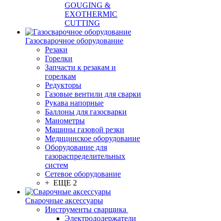
GOUGING &
EXOTHERMIC
CUTTING
Газосварочное оборудование
Резаки
Горелки
Запчасти к резакам и
горелкам
Редукторы
Газовые вентили для сварки
Рукава напорные
Баллоны для газосварки
Манометры
Машины газовой резки
Медицинское оборудование
Оборудование для
газораспределительных
систем
Сетевое оборудование
+ ЕЩЕ 2
Сварочные аксессуары
Инструменты сварщика
Электрододержатели