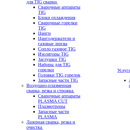
для TIG сварки
Сварочные аппараты
TIG
Блоки охлаждения
Сварочные горелки
TIG
Цанги
Цангодержатели и
газовые линзы
Сопло газовое TIG
Изоляторы TIG
Заглушки TIG
Наборы для TIG
горелки
Услуг
Головки TIG горелок
Запасные части TIG
Воздушно-плазменная
сварка, резка и строжка
Сварочные аппараты
PLASMA CUT
Плазмотроны
Запасные части
PLASMA
Лазерная сварка, резка и
очистка