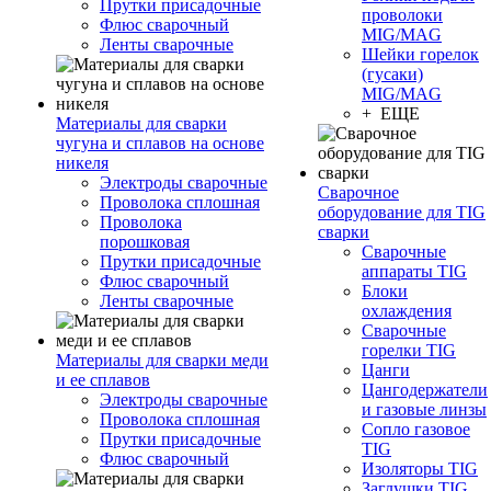
Прутки присадочные
проволоки
Флюс сварочный
MIG/MAG
Ленты сварочные
Шейки горелок
(гусаки)
MIG/MAG
+ ЕЩЕ
Материалы для сварки
чугуна и сплавов на основе
никеля
Электроды сварочные
Сварочное
Проволока сплошная
оборудование для TIG
Проволока
сварки
порошковая
Сварочные
Прутки присадочные
аппараты TIG
Флюс сварочный
Блоки
Ленты сварочные
охлаждения
Сварочные
горелки TIG
Материалы для сварки меди
Цанги
и ее сплавов
Цангодержатели
Электроды сварочные
и газовые линзы
Проволока сплошная
Сопло газовое
Прутки присадочные
TIG
Флюс сварочный
Изоляторы TIG
Заглушки TIG