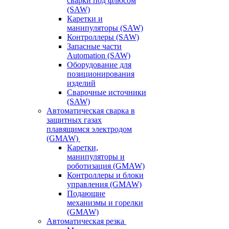
сварки под флюсом
(SAW)
Каретки и
манипуляторы (SAW)
Контроллеры (SAW)
Запасные части
Automation (SAW)
Оборудование для
позиционирования
изделий
Сварочные источники
(SAW)
Автоматическая сварка в
защитных газах
плавящимся электродом
(GMAW)
Каретки,
манипуляторы и
роботизация (GMAW)
Контроллеры и блоки
управления (GMAW)
Подающие
механизмы и горелки
(GMAW)
Автоматическая резка