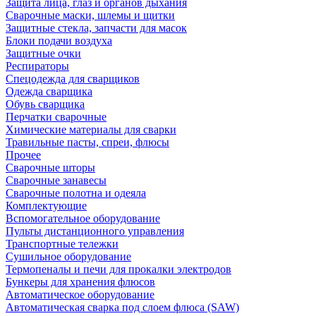
Защита лица, глаз и органов дыхания
Сварочные маски, шлемы и щитки
Защитные стекла, запчасти для масок
Блоки подачи воздуха
Защитные очки
Респираторы
Спецодежда для сварщиков
Одежда сварщика
Обувь сварщика
Перчатки сварочные
Химические материалы для сварки
Травильные пасты, спреи, флюсы
Прочее
Сварочные шторы
Сварочные занавесы
Сварочные полотна и одеяла
Комплектующие
Вспомогательное оборудование
Пульты дистанционного управления
Транспортные тележки
Сушильное оборудование
Термопеналы и печи для прокалки электродов
Бункеры для хранения флюсов
Автоматическое оборудование
Автоматическая сварка под слоем флюса (SAW)