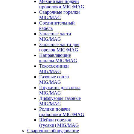
Механизмы подачи
проволоки MIG/MAG
Сварочные горелки
MIG/MAG
Соединительный
кабель
Запасные части
MIG/MAG
Запасные части для
горелок MIG/MAG
Направляющие
каналы MIG/MAG
Токосъемники
MIG/MAG
Газовые сопла
MIG/MAG
Пружины для сопла
MIG/MAG
Диффузоры газовые
MIG/MAG
Ролики подачи
проволоки MIG/MAG
Шейки горелок
(гусаки) MIG/MAG
Сварочное оборудование