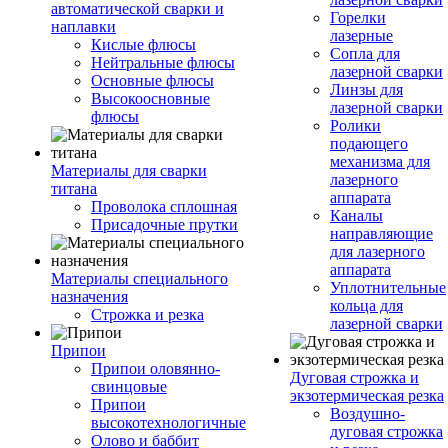
автоматической сварки и
Горелки
наплавки
лазерные
Кислые флюсы
Сопла для
Нейтральные флюсы
лазерной сварки
Основные флюсы
Линзы для
Высокоосновные
лазерной сварки
флюсы
Ролики
подающего
механизма для
Материалы для сварки
лазерного
титана
аппарата
Проволока сплошная
Каналы
Присадочные прутки
направляющие
для лазерного
аппарата
Материалы специального
Уплотнительные
назначения
кольца для
Строжка и резка
лазерной сварки
Припои
Припои оловянно-
Дуговая строжка и
свинцовые
экзотермическая резка
Припои
Воздушно-
высокотехнологичные
дуговая строжка
Олово и баббит