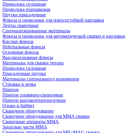
Проволока сплошная
Проволока порошковая
Прутки присадочные
Флюсы и проволоки для износостойкой наплавки
Ленты сварочные
Специализированные материалы
Флюсы и проволоки для автоматической сварки и наплавки
Кислые флюсы
Нейтральные флюсы
Основные флюсы
Высокоосновные флюсы
Материалы для сварки титана
Проволока сплошная
Присадочные прутки
Материалы специального назначения
Строжка и резка
Припои
Припои оловянно-свинцовые
Припои высокотехнологичные
Олово и баббит
Сварочное оборудование
Сварочное оборудование для MMA сварки
Сварочные аппараты MMA
Запасные части MMA
Сварочное оборудование для MIG/MAG сварки