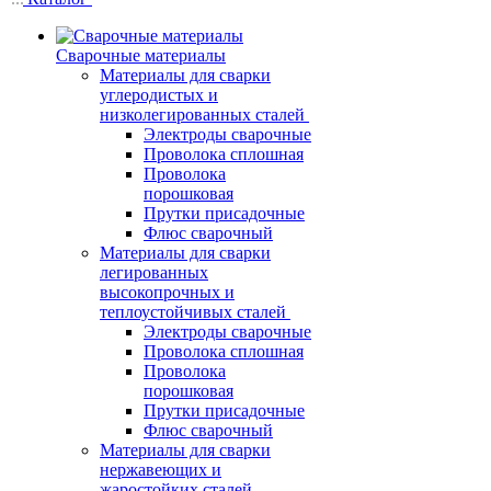
Сварочные материалы
Материалы для сварки
углеродистых и
низколегированных сталей
Электроды сварочные
Проволока сплошная
Проволока
порошковая
Прутки присадочные
Флюс сварочный
Материалы для сварки
легированных
высокопрочных и
теплоустойчивых сталей
Электроды сварочные
Проволока сплошная
Проволока
порошковая
Прутки присадочные
Флюс сварочный
Материалы для сварки
нержавеющих и
жаростойких сталей