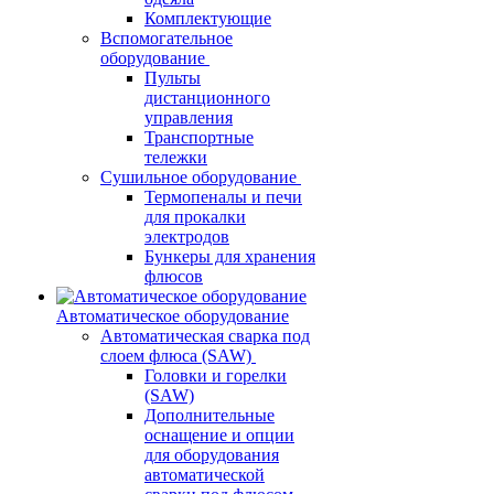
Комплектующие
Вспомогательное
оборудование
Пульты
дистанционного
управления
Транспортные
тележки
Сушильное оборудование
Термопеналы и печи
для прокалки
электродов
Бункеры для хранения
флюсов
Автоматическое оборудование
Автоматическая сварка под
слоем флюса (SAW)
Головки и горелки
(SAW)
Дополнительные
оснащение и опции
для оборудования
автоматической