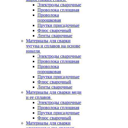
Электроды сварочные
Проволока сплошная
Проволока
порошковая
Прутки присадочные
Флюс сварочный
Ленты сварочные
Материалы для сварки
чугуна и сплавов на основе
никеля
Электроды сварочные
Проволока сплошная
Проволока
порошковая
Прутки присадочные
Флюс сварочный
Ленты сварочные
Материалы для сварки меди
и ее сплавов
Электроды сварочные
Проволока сплошная
Прутки присадочные
Флюс сварочный
Материалы для сварки