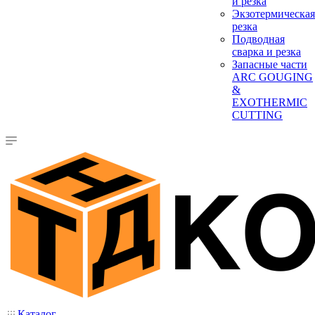
и резка
Экзотермическая
резка
Подводная
сварка и резка
Запасные части
ARC GOUGING
&
EXOTHERMIC
CUTTING
Каталог