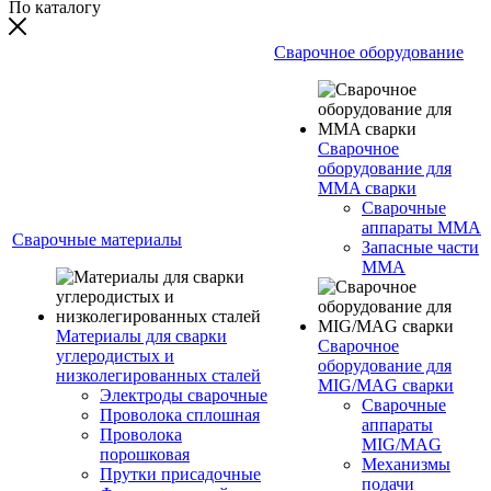
По каталогу
Сварочное оборудование
Сварочное
оборудование для
MMA сварки
Сварочные
аппараты MMA
Сварочные материалы
Запасные части
MMA
Материалы для сварки
Сварочное
углеродистых и
оборудование для
низколегированных сталей
MIG/MAG сварки
Электроды сварочные
Сварочные
Проволока сплошная
аппараты
Проволока
MIG/MAG
порошковая
Механизмы
Прутки присадочные
подачи