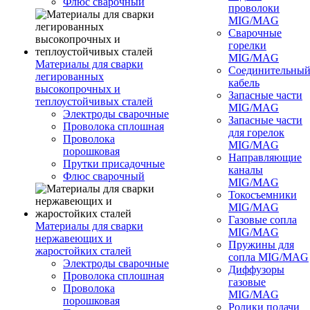
Флюс сварочный
проволоки
MIG/MAG
Сварочные
горелки
MIG/MAG
Материалы для сварки
Соединительны
легированных
кабель
высокопрочных и
Запасные части
теплоустойчивых сталей
MIG/MAG
Электроды сварочные
Запасные части
Проволока сплошная
для горелок
Проволока
MIG/MAG
порошковая
Направляющие
Прутки присадочные
каналы
Флюс сварочный
MIG/MAG
Токосъемники
MIG/MAG
Газовые сопла
Материалы для сварки
MIG/MAG
нержавеющих и
Пружины для
жаростойких сталей
сопла MIG/MAG
Электроды сварочные
Диффузоры
Проволока сплошная
газовые
Проволока
MIG/MAG
порошковая
Ролики подачи