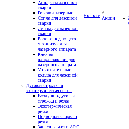
Аппараты лазерной
сварки
Горелки лазерные
Новости
Сопла для лазерной
Акции
сварки
Линзы для лазерной
сварки
Ролики подающего
механизма для
лазерного аппарата
Каналы
направляющие для
лазерного аппарата
Уплотнительные
кольца для лазерной
сварки
Дуговая строжка и
экзотермическая резка
Воздушно-дуговая
строжка и резка
Экзотермическая
резка
Подводная сварка и
резка
Запасные части ARC