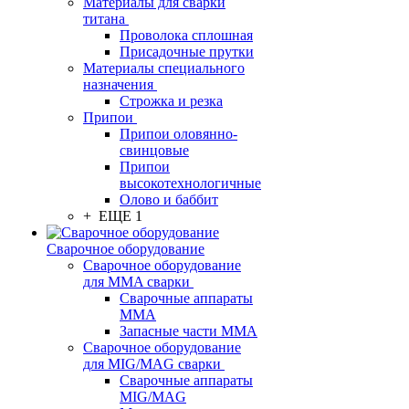
Материалы для сварки
титана
Проволока сплошная
Присадочные прутки
Материалы специального
назначения
Строжка и резка
Припои
Припои оловянно-
свинцовые
Припои
высокотехнологичные
Олово и баббит
+ ЕЩЕ 1
Сварочное оборудование
Сварочное оборудование
для MMA сварки
Сварочные аппараты
MMA
Запасные части MMA
Сварочное оборудование
для MIG/MAG сварки
Сварочные аппараты
MIG/MAG