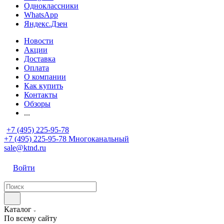
Одноклассники
WhatsApp
Яндекс.Дзен
Новости
Акции
Доставка
Оплата
О компании
Как купить
Контакты
Обзоры
...
+7 (495) 225-95-78
+7 (495) 225-95-78
Многоканальный
sale@ktnd.ru
Войти
Каталог
По всему сайту