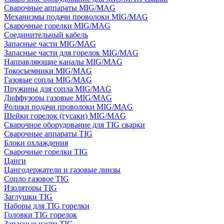
Сварочные аппараты MIG/MAG
Механизмы подачи проволоки MIG/MAG
Сварочные горелки MIG/MAG
Соединительный кабель
Запасные части MIG/MAG
Запасные части для горелок MIG/MAG
Направляющие каналы MIG/MAG
Токосъемники MIG/MAG
Газовые сопла MIG/MAG
Пружины для сопла MIG/MAG
Диффузоры газовые MIG/MAG
Ролики подачи проволоки MIG/MAG
Шейки горелок (гусаки) MIG/MAG
Сварочное оборудование для TIG сварки
Сварочные аппараты TIG
Блоки охлаждения
Сварочные горелки TIG
Цанги
Цангодержатели и газовые линзы
Сопло газовое TIG
Изоляторы TIG
Заглушки TIG
Наборы для TIG горелки
Головки TIG горелок
Запасные части TIG