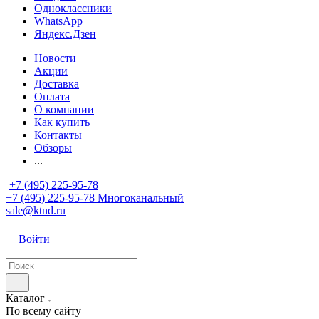
Одноклассники
WhatsApp
Яндекс.Дзен
Новости
Акции
Доставка
Оплата
О компании
Как купить
Контакты
Обзоры
...
+7 (495) 225-95-78
+7 (495) 225-95-78
Многоканальный
sale@ktnd.ru
Войти
Каталог
По всему сайту