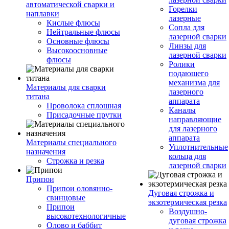
автоматической сварки и
Горелки
наплавки
лазерные
Кислые флюсы
Сопла для
Нейтральные флюсы
лазерной сварки
Основные флюсы
Линзы для
Высокоосновные
лазерной сварки
флюсы
Ролики
подающего
механизма для
Материалы для сварки
лазерного
титана
аппарата
Проволока сплошная
Каналы
Присадочные прутки
направляющие
для лазерного
аппарата
Материалы специального
Уплотнительные
назначения
кольца для
Строжка и резка
лазерной сварки
Припои
Припои оловянно-
Дуговая строжка и
свинцовые
экзотермическая резка
Припои
Воздушно-
высокотехнологичные
дуговая строжка
Олово и баббит