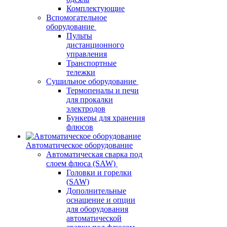
Комплектующие
Вспомогательное
оборудование
Пульты
дистанционного
управления
Транспортные
тележки
Сушильное оборудование
Термопеналы и печи
для прокалки
электродов
Бункеры для хранения
флюсов
Автоматическое оборудование
Автоматическая сварка под
слоем флюса (SAW)
Головки и горелки
(SAW)
Дополнительные
оснащение и опции
для оборудования
автоматической