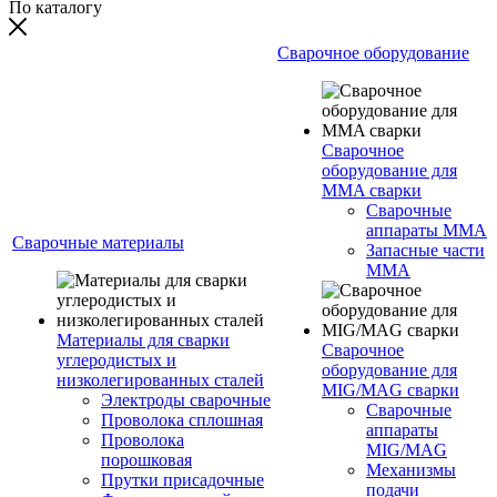
По каталогу
Сварочное оборудование
Сварочное
оборудование для
MMA сварки
Сварочные
аппараты MMA
Сварочные материалы
Запасные части
MMA
Материалы для сварки
Сварочное
углеродистых и
оборудование для
низколегированных сталей
MIG/MAG сварки
Электроды сварочные
Сварочные
Проволока сплошная
аппараты
Проволока
MIG/MAG
порошковая
Механизмы
Прутки присадочные
подачи