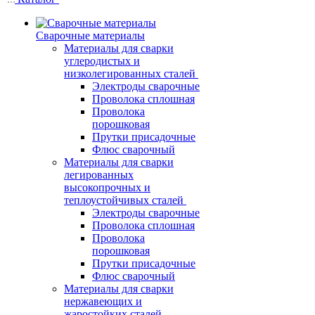
Сварочные материалы
Материалы для сварки
углеродистых и
низколегированных сталей
Электроды сварочные
Проволока сплошная
Проволока
порошковая
Прутки присадочные
Флюс сварочный
Материалы для сварки
легированных
высокопрочных и
теплоустойчивых сталей
Электроды сварочные
Проволока сплошная
Проволока
порошковая
Прутки присадочные
Флюс сварочный
Материалы для сварки
нержавеющих и
жаростойких сталей