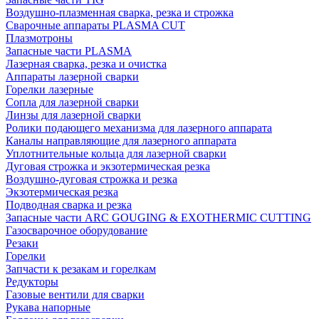
Воздушно-плазменная сварка, резка и строжка
Сварочные аппараты PLASMA CUT
Плазмотроны
Запасные части PLASMA
Лазерная сварка, резка и очистка
Аппараты лазерной сварки
Горелки лазерные
Сопла для лазерной сварки
Линзы для лазерной сварки
Ролики подающего механизма для лазерного аппарата
Каналы направляющие для лазерного аппарата
Уплотнительные кольца для лазерной сварки
Дуговая строжка и экзотермическая резка
Воздушно-дуговая строжка и резка
Экзотермическая резка
Подводная сварка и резка
Запасные части ARC GOUGING & EXOTHERMIC CUTTING
Газосварочное оборудование
Резаки
Горелки
Запчасти к резакам и горелкам
Редукторы
Газовые вентили для сварки
Рукава напорные