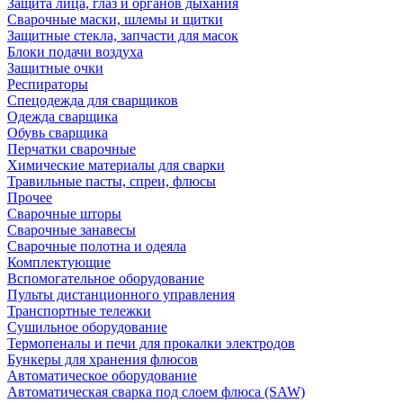
Защита лица, глаз и органов дыхания
Сварочные маски, шлемы и щитки
Защитные стекла, запчасти для масок
Блоки подачи воздуха
Защитные очки
Респираторы
Спецодежда для сварщиков
Одежда сварщика
Обувь сварщика
Перчатки сварочные
Химические материалы для сварки
Травильные пасты, спреи, флюсы
Прочее
Сварочные шторы
Сварочные занавесы
Сварочные полотна и одеяла
Комплектующие
Вспомогательное оборудование
Пульты дистанционного управления
Транспортные тележки
Сушильное оборудование
Термопеналы и печи для прокалки электродов
Бункеры для хранения флюсов
Автоматическое оборудование
Автоматическая сварка под слоем флюса (SAW)