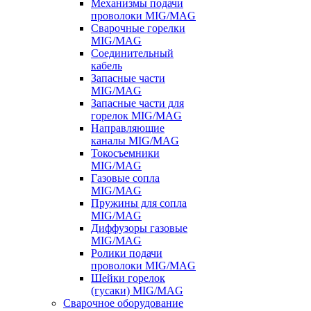
Механизмы подачи
проволоки MIG/MAG
Сварочные горелки
MIG/MAG
Соединительный
кабель
Запасные части
MIG/MAG
Запасные части для
горелок MIG/MAG
Направляющие
каналы MIG/MAG
Токосъемники
MIG/MAG
Газовые сопла
MIG/MAG
Пружины для сопла
MIG/MAG
Диффузоры газовые
MIG/MAG
Ролики подачи
проволоки MIG/MAG
Шейки горелок
(гусаки) MIG/MAG
Сварочное оборудование