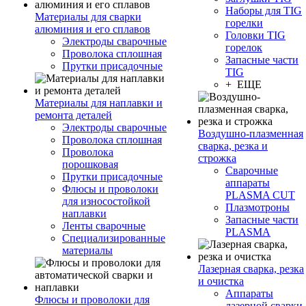
Наборы для TIG
Материалы для сварки
горелки
алюминия и его сплавов
Головки TIG
Электроды сварочные
горелок
Проволока сплошная
Запасные части
Прутки присадочные
TIG
+ ЕЩЕ
Материалы для наплавки и
ремонта деталей
Электроды сварочные
Воздушно-плазменная
Проволока сплошная
сварка, резка и
Проволока
строжка
порошковая
Сварочные
Прутки присадочные
аппараты
Флюсы и проволоки
PLASMA CUT
для износостойкой
Плазмотроны
наплавки
Запасные части
Ленты сварочные
PLASMA
Специализированные
материалы
Лазерная сварка, резка
и очистка
Аппараты
Флюсы и проволоки для
лазерной сварки