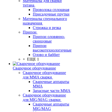
Материалы для сварки
титана
Проволока сплошная
Присадочные прутки
Материалы специального
назначения
Строжка и резка
Припои
Припои оловянно-
свинцовые
Припои
высокотехнологичные
Олово и баббит
+ ЕЩЕ 1
Сварочное оборудование
Сварочное оборудование
для MMA сварки
Сварочные аппараты
MMA
Запасные части MMA
Сварочное оборудование
для MIG/MAG сварки
Сварочные аппараты
MIG/MAG