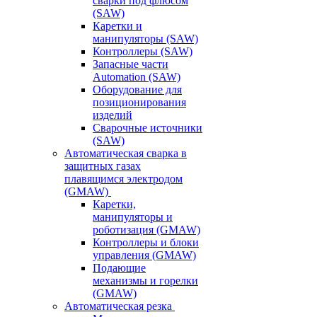
сварки под флюсом
(SAW)
Каретки и
манипуляторы (SAW)
Контроллеры (SAW)
Запасные части
Automation (SAW)
Оборудование для
позиционирования
изделий
Сварочные источники
(SAW)
Автоматическая сварка в
защитных газах
плавящимся электродом
(GMAW)
Каретки,
манипуляторы и
роботизация (GMAW)
Контроллеры и блоки
управления (GMAW)
Подающие
механизмы и горелки
(GMAW)
Автоматическая резка