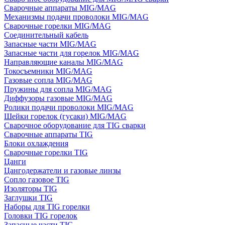
Сварочные аппараты MIG/MAG
Механизмы подачи проволоки MIG/MAG
Сварочные горелки MIG/MAG
Соединительный кабель
Запасные части MIG/MAG
Запасные части для горелок MIG/MAG
Направляющие каналы MIG/MAG
Токосъемники MIG/MAG
Газовые сопла MIG/MAG
Пружины для сопла MIG/MAG
Диффузоры газовые MIG/MAG
Ролики подачи проволоки MIG/MAG
Шейки горелок (гусаки) MIG/MAG
Сварочное оборудование для TIG сварки
Сварочные аппараты TIG
Блоки охлаждения
Сварочные горелки TIG
Цанги
Цангодержатели и газовые линзы
Сопло газовое TIG
Изоляторы TIG
Заглушки TIG
Наборы для TIG горелки
Головки TIG горелок
Запасные части TIG