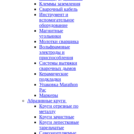
Клеммы заземления
Сварочный кабель
Инструмент и
вспомогательное
оборудование
Магнитные
угольники
Молотки сварщика
Вольфрамовые
электроды и
приспособления
Системы вытяжки
сварочных дымов
Керамические
подкладки
Упаковка Marathon
Pac
Маркеры
Абразивные круги
Круги отрезные по
металлу
Круги зачистные
Круги лепестковые
тарельчатые
Самозацепляемые