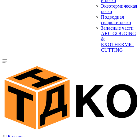
и резка
Экзотермическая
резка
Подводная
сварка и резка
Запасные части
ARC GOUGING
&
EXOTHERMIC
CUTTING
Каталог