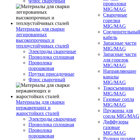
Флюс сварочный
проволоки
MIG/MAG
Сварочные
горелки
MIG/MAG
Материалы для сварки
Соединительны
легированных
кабель
высокопрочных и
Запасные части
теплоустойчивых сталей
MIG/MAG
Электроды сварочные
Запасные части
Проволока сплошная
для горелок
Проволока
MIG/MAG
порошковая
Направляющие
Прутки присадочные
каналы
Флюс сварочный
MIG/MAG
Токосъемники
MIG/MAG
Газовые сопла
Материалы для сварки
MIG/MAG
нержавеющих и
Пружины для
жаростойких сталей
сопла MIG/MAG
Электроды сварочные
Диффузоры
Проволока сплошная
газовые
Проволока
MIG/MAG
порошковая
Ролики подачи