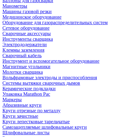
Баллоны для газосварки
Манометры
Машины газовой резки
Медицинское оборудование
Оборудование для газораспределительных систем
Сетевое оборудование
Сварочные аксессуары
Инструменты сварщика
Электрододержатели
Клеммы заземления
Сварочный кабель
Инструмент и вспомогательное оборудование
Магнитные угольники
Молотки сварщика
Вольфрамовые электроды и приспособления
Системы вытяжки сварочных дымов
Керамические подкладки
Упаковка Marathon Pac
Маркеры
Абразивные круги
Круги отрезные по металлу
Круги зачистные
Круги лепестковые тарельчатые
Самозацепляемые шлифовальные круги
Шлифовальные листы