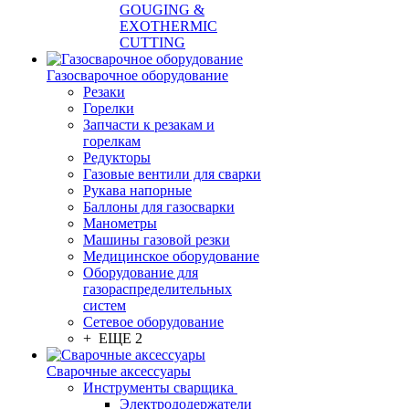
GOUGING &
EXOTHERMIC
CUTTING
Газосварочное оборудование
Резаки
Горелки
Запчасти к резакам и
горелкам
Редукторы
Газовые вентили для сварки
Рукава напорные
Баллоны для газосварки
Манометры
Машины газовой резки
Медицинское оборудование
Оборудование для
газораспределительных
систем
Сетевое оборудование
+ ЕЩЕ 2
Сварочные аксессуары
Инструменты сварщика
Электрододержатели