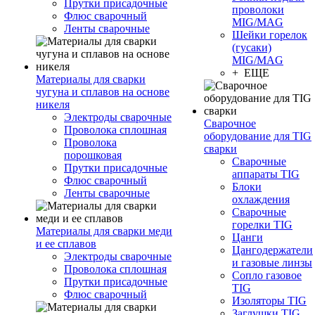
Прутки присадочные
проволоки
Флюс сварочный
MIG/MAG
Ленты сварочные
Шейки горелок
(гусаки)
MIG/MAG
+ ЕЩЕ
Материалы для сварки
чугуна и сплавов на основе
никеля
Электроды сварочные
Сварочное
Проволока сплошная
оборудование для TIG
Проволока
сварки
порошковая
Сварочные
Прутки присадочные
аппараты TIG
Флюс сварочный
Блоки
Ленты сварочные
охлаждения
Сварочные
горелки TIG
Материалы для сварки меди
Цанги
и ее сплавов
Цангодержатели
Электроды сварочные
и газовые линзы
Проволока сплошная
Сопло газовое
Прутки присадочные
TIG
Флюс сварочный
Изоляторы TIG
Заглушки TIG