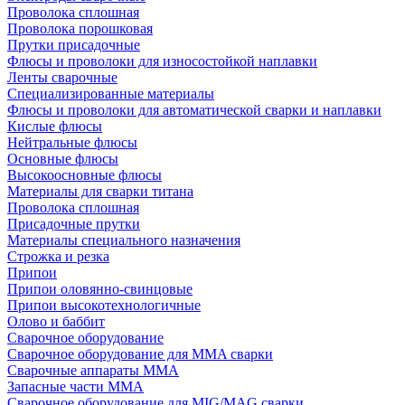
Проволока сплошная
Проволока порошковая
Прутки присадочные
Флюсы и проволоки для износостойкой наплавки
Ленты сварочные
Специализированные материалы
Флюсы и проволоки для автоматической сварки и наплавки
Кислые флюсы
Нейтральные флюсы
Основные флюсы
Высокоосновные флюсы
Материалы для сварки титана
Проволока сплошная
Присадочные прутки
Материалы специального назначения
Строжка и резка
Припои
Припои оловянно-свинцовые
Припои высокотехнологичные
Олово и баббит
Сварочное оборудование
Сварочное оборудование для MMA сварки
Сварочные аппараты MMA
Запасные части MMA
Сварочное оборудование для MIG/MAG сварки