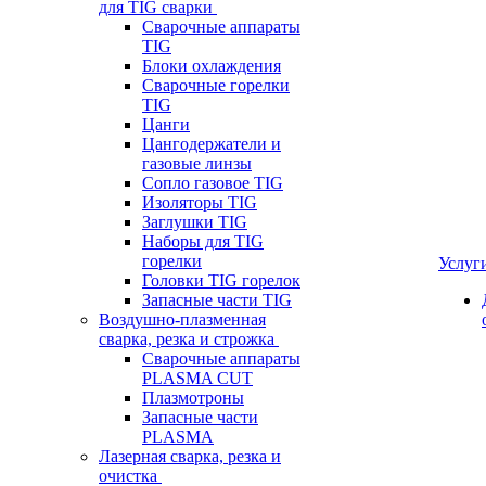
для TIG сварки
Сварочные аппараты
TIG
Блоки охлаждения
Сварочные горелки
TIG
Цанги
Цангодержатели и
газовые линзы
Сопло газовое TIG
Изоляторы TIG
Заглушки TIG
Наборы для TIG
горелки
Услуг
Головки TIG горелок
Запасные части TIG
Воздушно-плазменная
сварка, резка и строжка
Сварочные аппараты
PLASMA CUT
Плазмотроны
Запасные части
PLASMA
Лазерная сварка, резка и
очистка