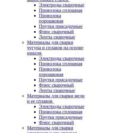
Электроды сварочные
Проволока сплошная
Проволока
порошковая
Прутки присадочные
Флюс сварочный
Ленты сварочные
Материалы для сварки
чугуна и сплавов на основе
никеля
Электроды сварочные
Проволока сплошная
Проволока
порошковая
Прутки присадочные
Флюс сварочный
Ленты сварочные
Материалы для сварки меди
и ее сплавов
Электроды сварочные
Проволока сплошная
Прутки присадочные
Флюс сварочный
Материалы для сварки