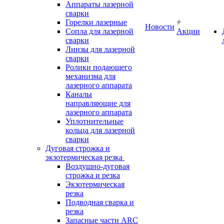
Аппараты лазерной
сварки
Горелки лазерные
Новости
Сопла для лазерной
Акции
сварки
Линзы для лазерной
сварки
Ролики подающего
механизма для
лазерного аппарата
Каналы
направляющие для
лазерного аппарата
Уплотнительные
кольца для лазерной
сварки
Дуговая строжка и
экзотермическая резка
Воздушно-дуговая
строжка и резка
Экзотермическая
резка
Подводная сварка и
резка
Запасные части ARC