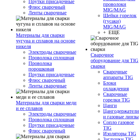
Прутки присадочные
проволоки
Флюс сварочный
MIG/MAG
Ленты сварочные
Шейки горелок
(гусаки)
MIG/MAG
+ ЕЩЕ
Материалы для сварки
чугуна и сплавов на основе
никеля
Электроды сварочные
Сварочное
Проволока сплошная
оборудование для TIG
Проволока
сварки
порошковая
Сварочные
Прутки присадочные
аппараты TIG
Флюс сварочный
Блоки
Ленты сварочные
охлаждения
Сварочные
горелки TIG
Материалы для сварки меди
Цанги
и ее сплавов
Цангодержатели
Электроды сварочные
и газовые линзы
Проволока сплошная
Сопло газовое
Прутки присадочные
TIG
Флюс сварочный
Изоляторы TIG
Заглушки TIG