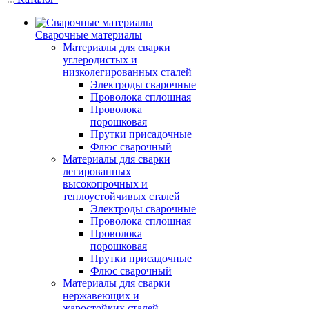
Сварочные материалы
Материалы для сварки
углеродистых и
низколегированных сталей
Электроды сварочные
Проволока сплошная
Проволока
порошковая
Прутки присадочные
Флюс сварочный
Материалы для сварки
легированных
высокопрочных и
теплоустойчивых сталей
Электроды сварочные
Проволока сплошная
Проволока
порошковая
Прутки присадочные
Флюс сварочный
Материалы для сварки
нержавеющих и
жаростойких сталей