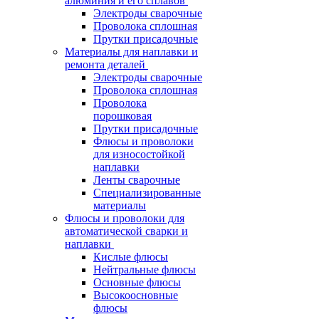
алюминия и его сплавов
Электроды сварочные
Проволока сплошная
Прутки присадочные
Материалы для наплавки и
ремонта деталей
Электроды сварочные
Проволока сплошная
Проволока
порошковая
Прутки присадочные
Флюсы и проволоки
для износостойкой
наплавки
Ленты сварочные
Специализированные
материалы
Флюсы и проволоки для
автоматической сварки и
наплавки
Кислые флюсы
Нейтральные флюсы
Основные флюсы
Высокоосновные
флюсы