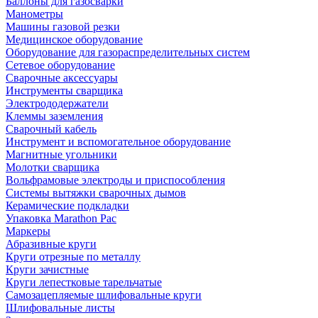
Баллоны для газосварки
Манометры
Машины газовой резки
Медицинское оборудование
Оборудование для газораспределительных систем
Сетевое оборудование
Сварочные аксессуары
Инструменты сварщика
Электрододержатели
Клеммы заземления
Сварочный кабель
Инструмент и вспомогательное оборудование
Магнитные угольники
Молотки сварщика
Вольфрамовые электроды и приспособления
Системы вытяжки сварочных дымов
Керамические подкладки
Упаковка Marathon Pac
Маркеры
Абразивные круги
Круги отрезные по металлу
Круги зачистные
Круги лепестковые тарельчатые
Самозацепляемые шлифовальные круги
Шлифовальные листы