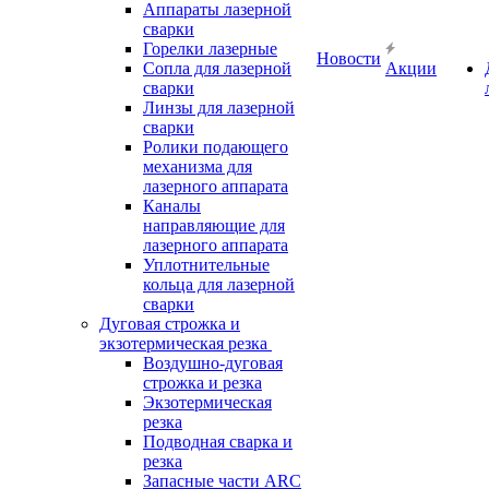
Аппараты лазерной
сварки
Горелки лазерные
Новости
Сопла для лазерной
Акции
сварки
Линзы для лазерной
сварки
Ролики подающего
механизма для
лазерного аппарата
Каналы
направляющие для
лазерного аппарата
Уплотнительные
кольца для лазерной
сварки
Дуговая строжка и
экзотермическая резка
Воздушно-дуговая
строжка и резка
Экзотермическая
резка
Подводная сварка и
резка
Запасные части ARC