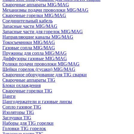
Сварочные аппараты MIG/MAG
Механизмы подачи проволоки MIG/MAG
Сварочные горелки MIG/MAG
Соединительный кабель
Запасные части MIG/MAG
Запасные части для горелок MIG/MAG
Направляющие каналы MIG/MAG
Токосъемники MIG/MAG
Газовые сопла MIG/MAG
Пружины для сопла MIG/MAG
Диффузоры газовые MIG/MAG
Ролики подачи проволоки MIG/MAG
Шейки горелок (гусаки) MIG/MAG
Сварочное оборудование для TIG сварки
Сварочные аппараты TIG
Блоки охлаждения
Сварочные горелки TIG
Цанги
Цангодержатели и газовые линзы
Сопло газовое TIG
Изоляторы TIG
Заглушки TIG
Наборы для TIG горелки
Головки TIG горелок
Запасные части TIG