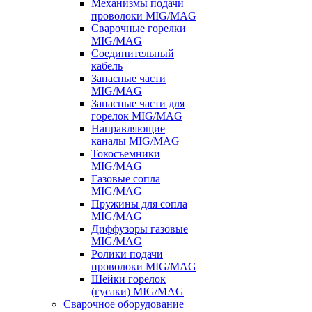
Механизмы подачи
проволоки MIG/MAG
Сварочные горелки
MIG/MAG
Соединительный
кабель
Запасные части
MIG/MAG
Запасные части для
горелок MIG/MAG
Направляющие
каналы MIG/MAG
Токосъемники
MIG/MAG
Газовые сопла
MIG/MAG
Пружины для сопла
MIG/MAG
Диффузоры газовые
MIG/MAG
Ролики подачи
проволоки MIG/MAG
Шейки горелок
(гусаки) MIG/MAG
Сварочное оборудование