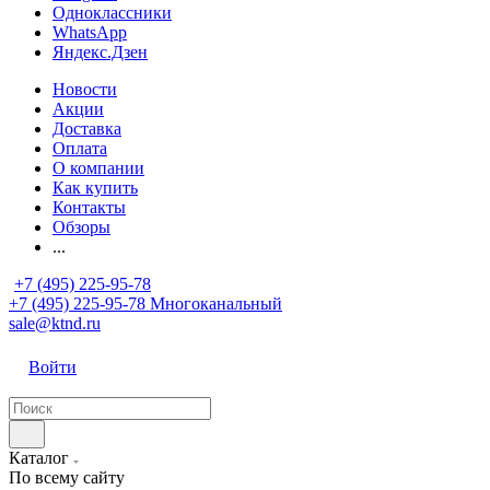
Одноклассники
WhatsApp
Яндекс.Дзен
Новости
Акции
Доставка
Оплата
О компании
Как купить
Контакты
Обзоры
...
+7 (495) 225-95-78
+7 (495) 225-95-78
Многоканальный
sale@ktnd.ru
Войти
Каталог
По всему сайту