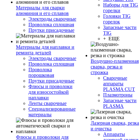
Наборы для TIG
Материалы для сварки
горелки
алюминия и его сплавов
Головки TIG
Электроды сварочные
горелок
Проволока сплошная
Запасные части
Прутки присадочные
TIG
+ ЕЩЕ
Материалы для наплавки и
ремонта деталей
Электроды сварочные
Воздушно-плазменная
Проволока сплошная
сварка, резка и
Проволока
строжка
порошковая
Сварочные
Прутки присадочные
аппараты
Флюсы и проволоки
PLASMA CUT
для износостойкой
Плазмотроны
наплавки
Запасные части
Ленты сварочные
PLASMA
Специализированные
материалы
Лазерная сварка, резка
и очистка
Аппараты
Флюсы и проволоки для
лазерной сварки