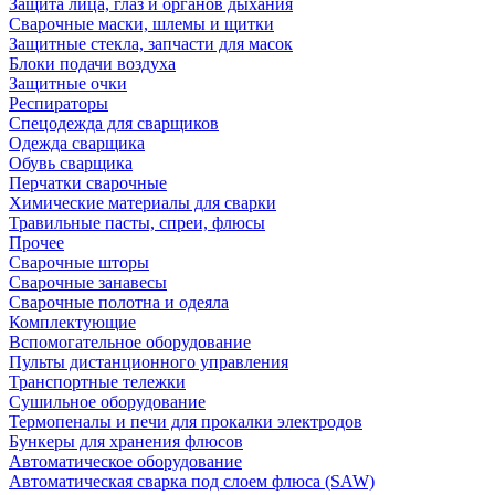
Защита лица, глаз и органов дыхания
Сварочные маски, шлемы и щитки
Защитные стекла, запчасти для масок
Блоки подачи воздуха
Защитные очки
Респираторы
Спецодежда для сварщиков
Одежда сварщика
Обувь сварщика
Перчатки сварочные
Химические материалы для сварки
Травильные пасты, спреи, флюсы
Прочее
Сварочные шторы
Сварочные занавесы
Сварочные полотна и одеяла
Комплектующие
Вспомогательное оборудование
Пульты дистанционного управления
Транспортные тележки
Сушильное оборудование
Термопеналы и печи для прокалки электродов
Бункеры для хранения флюсов
Автоматическое оборудование
Автоматическая сварка под слоем флюса (SAW)