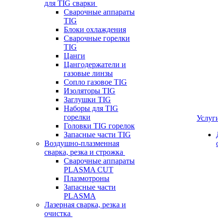
для TIG сварки
Сварочные аппараты
TIG
Блоки охлаждения
Сварочные горелки
TIG
Цанги
Цангодержатели и
газовые линзы
Сопло газовое TIG
Изоляторы TIG
Заглушки TIG
Наборы для TIG
горелки
Услуг
Головки TIG горелок
Запасные части TIG
Воздушно-плазменная
сварка, резка и строжка
Сварочные аппараты
PLASMA CUT
Плазмотроны
Запасные части
PLASMA
Лазерная сварка, резка и
очистка