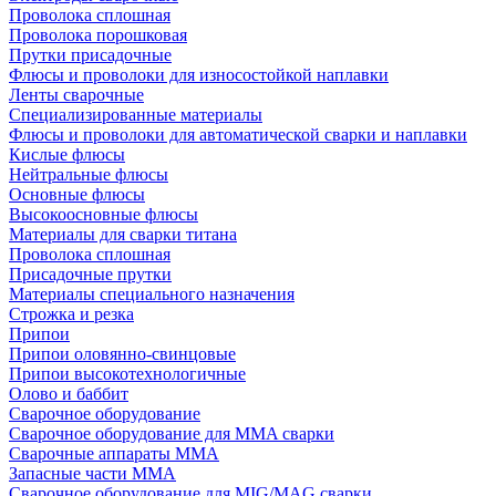
Проволока сплошная
Проволока порошковая
Прутки присадочные
Флюсы и проволоки для износостойкой наплавки
Ленты сварочные
Специализированные материалы
Флюсы и проволоки для автоматической сварки и наплавки
Кислые флюсы
Нейтральные флюсы
Основные флюсы
Высокоосновные флюсы
Материалы для сварки титана
Проволока сплошная
Присадочные прутки
Материалы специального назначения
Строжка и резка
Припои
Припои оловянно-свинцовые
Припои высокотехнологичные
Олово и баббит
Сварочное оборудование
Сварочное оборудование для MMA сварки
Сварочные аппараты MMA
Запасные части MMA
Сварочное оборудование для MIG/MAG сварки