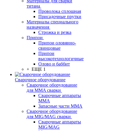
Материалы для сварки
титана
Проволока сплошная
Присадочные прутки
Материалы специального
назначения
Строжка и резка
Припои
Припои оловянно-
свинцовые
Припои
высокотехнологичные
Олово и баббит
+ ЕЩЕ 1
Сварочное оборудование
Сварочное оборудование
для MMA сварки
Сварочные аппараты
MMA
Запасные части MMA
Сварочное оборудование
для MIG/MAG сварки
Сварочные аппараты
MIG/MAG