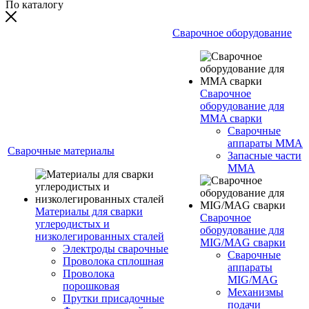
По каталогу
Сварочное оборудование
Сварочное
оборудование для
MMA сварки
Сварочные
аппараты MMA
Сварочные материалы
Запасные части
MMA
Материалы для сварки
Сварочное
углеродистых и
оборудование для
низколегированных сталей
MIG/MAG сварки
Электроды сварочные
Сварочные
Проволока сплошная
аппараты
Проволока
MIG/MAG
порошковая
Механизмы
Прутки присадочные
подачи