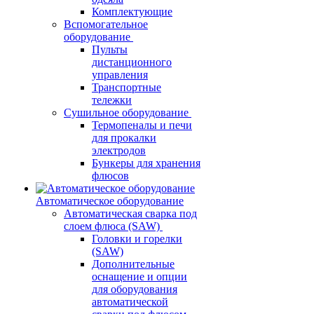
Комплектующие
Вспомогательное
оборудование
Пульты
дистанционного
управления
Транспортные
тележки
Сушильное оборудование
Термопеналы и печи
для прокалки
электродов
Бункеры для хранения
флюсов
Автоматическое оборудование
Автоматическая сварка под
слоем флюса (SAW)
Головки и горелки
(SAW)
Дополнительные
оснащение и опции
для оборудования
автоматической