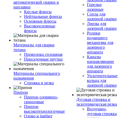
автоматической сварки и
Горелки
наплавки
лазерные
Кислые флюсы
Сопла для
Нейтральные флюсы
лазерной сварки
Основные флюсы
Линзы для
Высокоосновные
лазерной сварки
флюсы
Ролики
подающего
механизма для
Материалы для сварки
лазерного
титана
аппарата
Проволока сплошная
Каналы
Присадочные прутки
направляющие
для лазерного
аппарата
Материалы специального
Уплотнительные
назначения
кольца для
Строжка и резка
лазерной сварки
Припои
Припои оловянно-
Дуговая строжка и
свинцовые
экзотермическая резка
Припои
Воздушно-
высокотехнологичные
дуговая строжка
Олово и баббит