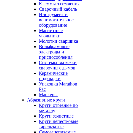
Клеммы заземления
Сварочный кабель
Инструмент и
вспомогательное
оборудование
Магнитные
угольники
Молотки сварщика
Вольфрамовые
электроды и
приспособления
Системы вытяжки
сварочных дымов
Керамические
подкладки
Упаковка Marathon
Pac
Маркеры
Абразивные круги
Круги отрезные по
металлу
Круги зачистные
Круги лепестковые
тарельчатые
Самозацепляемые