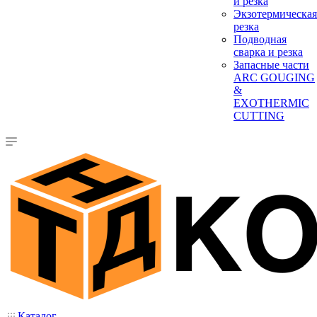
и резка
Экзотермическая
резка
Подводная
сварка и резка
Запасные части
ARC GOUGING
&
EXOTHERMIC
CUTTING
Каталог