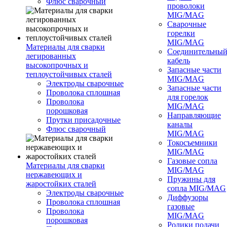
Флюс сварочный
проволоки
MIG/MAG
Сварочные
горелки
MIG/MAG
Материалы для сварки
Соединительны
легированных
кабель
высокопрочных и
Запасные части
теплоустойчивых сталей
MIG/MAG
Электроды сварочные
Запасные части
Проволока сплошная
для горелок
Проволока
MIG/MAG
порошковая
Направляющие
Прутки присадочные
каналы
Флюс сварочный
MIG/MAG
Токосъемники
MIG/MAG
Газовые сопла
Материалы для сварки
MIG/MAG
нержавеющих и
Пружины для
жаростойких сталей
сопла MIG/MAG
Электроды сварочные
Диффузоры
Проволока сплошная
газовые
Проволока
MIG/MAG
порошковая
Ролики подачи