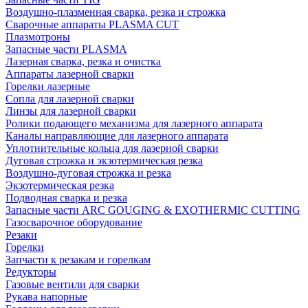
Воздушно-плазменная сварка, резка и строжка
Сварочные аппараты PLASMA CUT
Плазмотроны
Запасные части PLASMA
Лазерная сварка, резка и очистка
Аппараты лазерной сварки
Горелки лазерные
Сопла для лазерной сварки
Линзы для лазерной сварки
Ролики подающего механизма для лазерного аппарата
Каналы направляющие для лазерного аппарата
Уплотнительные кольца для лазерной сварки
Дуговая строжка и экзотермическая резка
Воздушно-дуговая строжка и резка
Экзотермическая резка
Подводная сварка и резка
Запасные части ARC GOUGING & EXOTHERMIC CUTTING
Газосварочное оборудование
Резаки
Горелки
Запчасти к резакам и горелкам
Редукторы
Газовые вентили для сварки
Рукава напорные