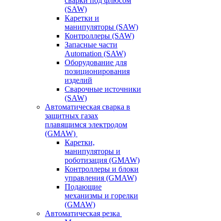
сварки под флюсом
(SAW)
Каретки и
манипуляторы (SAW)
Контроллеры (SAW)
Запасные части
Automation (SAW)
Оборудование для
позиционирования
изделий
Сварочные источники
(SAW)
Автоматическая сварка в
защитных газах
плавящимся электродом
(GMAW)
Каретки,
манипуляторы и
роботизация (GMAW)
Контроллеры и блоки
управления (GMAW)
Подающие
механизмы и горелки
(GMAW)
Автоматическая резка