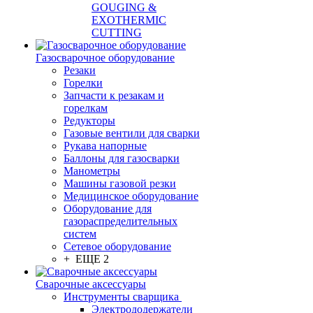
GOUGING &
EXOTHERMIC
CUTTING
Газосварочное оборудование
Резаки
Горелки
Запчасти к резакам и
горелкам
Редукторы
Газовые вентили для сварки
Рукава напорные
Баллоны для газосварки
Манометры
Машины газовой резки
Медицинское оборудование
Оборудование для
газораспределительных
систем
Сетевое оборудование
+ ЕЩЕ 2
Сварочные аксессуары
Инструменты сварщика
Электрододержатели