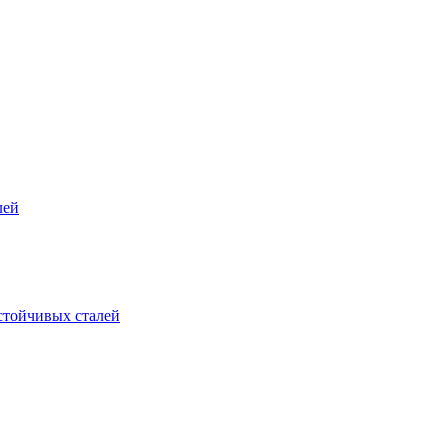
лей
стойчивых сталей