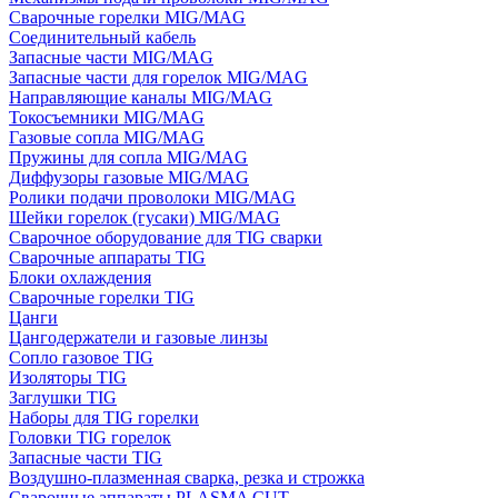
Сварочные горелки MIG/MAG
Соединительный кабель
Запасные части MIG/MAG
Запасные части для горелок MIG/MAG
Направляющие каналы MIG/MAG
Токосъемники MIG/MAG
Газовые сопла MIG/MAG
Пружины для сопла MIG/MAG
Диффузоры газовые MIG/MAG
Ролики подачи проволоки MIG/MAG
Шейки горелок (гусаки) MIG/MAG
Сварочное оборудование для TIG сварки
Сварочные аппараты TIG
Блоки охлаждения
Сварочные горелки TIG
Цанги
Цангодержатели и газовые линзы
Сопло газовое TIG
Изоляторы TIG
Заглушки TIG
Наборы для TIG горелки
Головки TIG горелок
Запасные части TIG
Воздушно-плазменная сварка, резка и строжка
Сварочные аппараты PLASMA CUT