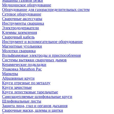
Машины газовой резки
Медицинское оборудование
Оборудование для газораспределительных систем
Сетевое оборудование
Сварочные аксессуары
Инструменты сварщика
Электрододержатели
Клеммы заземления
Сварочный кабель
Инструмент и вспомогательное оборудование
Магнитные угольники
Молотки сварщика
Вольфрамовые электроды и приспособления
Системы вытяжки сварочных дымов
Керамические подкладки
Упаковка Marathon Pac
Маркеры
Абразивные круги
Круги отрезные по металлу
Круги зачистные
Круги лепестковые тарельчатые
Самозацепляемые шлифовальные круги
Шлифовальные листы
Защита лица, глаз и органов дыхания
Сварочные маски, шлемы и щитки