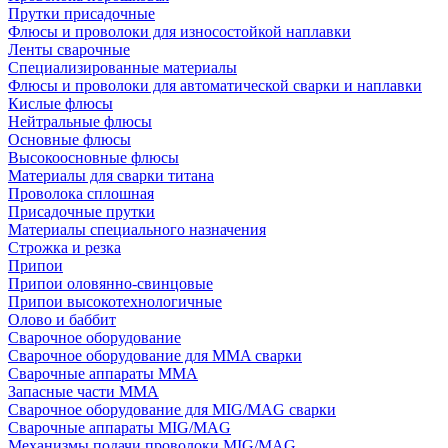
Прутки присадочные
Флюсы и проволоки для износостойкой наплавки
Ленты сварочные
Специализированные материалы
Флюсы и проволоки для автоматической сварки и наплавки
Кислые флюсы
Нейтральные флюсы
Основные флюсы
Высокоосновные флюсы
Материалы для сварки титана
Проволока сплошная
Присадочные прутки
Материалы специального назначения
Строжка и резка
Припои
Припои оловянно-свинцовые
Припои высокотехнологичные
Олово и баббит
Сварочное оборудование
Сварочное оборудование для MMA сварки
Сварочные аппараты MMA
Запасные части MMA
Сварочное оборудование для MIG/MAG сварки
Сварочные аппараты MIG/MAG
Механизмы подачи проволоки MIG/MAG