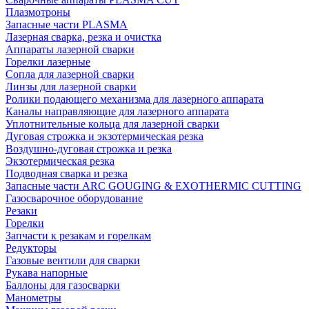
Плазмотроны
Запасные части PLASMA
Лазерная сварка, резка и очистка
Аппараты лазерной сварки
Горелки лазерные
Сопла для лазерной сварки
Линзы для лазерной сварки
Ролики подающего механизма для лазерного аппарата
Каналы направляющие для лазерного аппарата
Уплотнительные кольца для лазерной сварки
Дуговая строжка и экзотермическая резка
Воздушно-дуговая строжка и резка
Экзотермическая резка
Подводная сварка и резка
Запасные части ARC GOUGING & EXOTHERMIC CUTTING
Газосварочное оборудование
Резаки
Горелки
Запчасти к резакам и горелкам
Редукторы
Газовые вентили для сварки
Рукава напорные
Баллоны для газосварки
Манометры