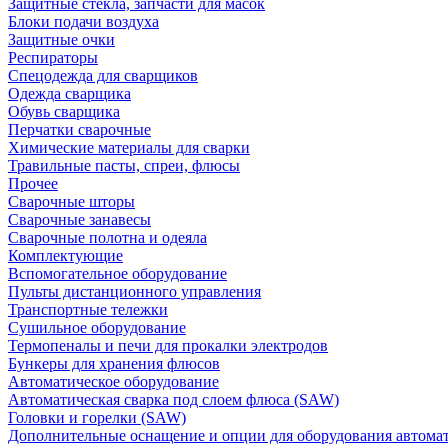
Защитные стекла, запчасти для масок
Блоки подачи воздуха
Защитные очки
Респираторы
Спецодежда для сварщиков
Одежда сварщика
Обувь сварщика
Перчатки сварочные
Химические материалы для сварки
Травильные пасты, спреи, флюсы
Прочее
Сварочные шторы
Сварочные занавесы
Сварочные полотна и одеяла
Комплектующие
Вспомогательное оборудование
Пульты дистанционного управления
Транспортные тележки
Сушильное оборудование
Термопеналы и печи для прокалки электродов
Бункеры для хранения флюсов
Автоматическое оборудование
Автоматическая сварка под слоем флюса (SAW)
Головки и горелки (SAW)
Дополнительные оснащение и опции для оборудования автома