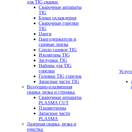
для TIG сварки
Сварочные аппараты
TIG
Блоки охлаждения
Сварочные горелки
TIG
Цанги
Цангодержатели и
газовые линзы
Сопло газовое TIG
Изоляторы TIG
Заглушки TIG
Наборы для TIG
горелки
Услуг
Головки TIG горелок
Запасные части TIG
Воздушно-плазменная
сварка, резка и строжка
Сварочные аппараты
PLASMA CUT
Плазмотроны
Запасные части
PLASMA
Лазерная сварка, резка и
очистка