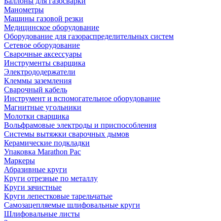
Баллоны для газосварки
Манометры
Машины газовой резки
Медицинское оборудование
Оборудование для газораспределительных систем
Сетевое оборудование
Сварочные аксессуары
Инструменты сварщика
Электрододержатели
Клеммы заземления
Сварочный кабель
Инструмент и вспомогательное оборудование
Магнитные угольники
Молотки сварщика
Вольфрамовые электроды и приспособления
Системы вытяжки сварочных дымов
Керамические подкладки
Упаковка Marathon Pac
Маркеры
Абразивные круги
Круги отрезные по металлу
Круги зачистные
Круги лепестковые тарельчатые
Самозацепляемые шлифовальные круги
Шлифовальные листы