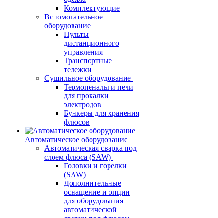
Комплектующие
Вспомогательное
оборудование
Пульты
дистанционного
управления
Транспортные
тележки
Сушильное оборудование
Термопеналы и печи
для прокалки
электродов
Бункеры для хранения
флюсов
Автоматическое оборудование
Автоматическая сварка под
слоем флюса (SAW)
Головки и горелки
(SAW)
Дополнительные
оснащение и опции
для оборудования
автоматической