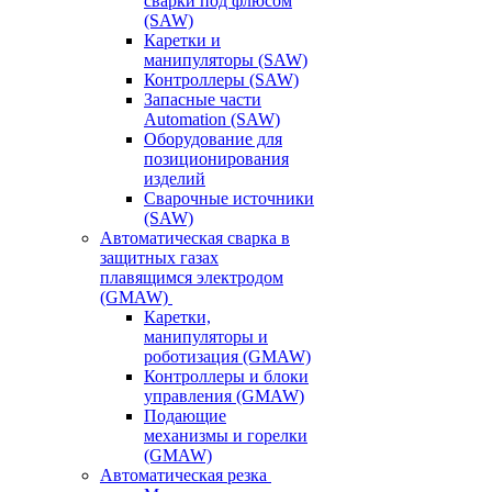
сварки под флюсом
(SAW)
Каретки и
манипуляторы (SAW)
Контроллеры (SAW)
Запасные части
Automation (SAW)
Оборудование для
позиционирования
изделий
Сварочные источники
(SAW)
Автоматическая сварка в
защитных газах
плавящимся электродом
(GMAW)
Каретки,
манипуляторы и
роботизация (GMAW)
Контроллеры и блоки
управления (GMAW)
Подающие
механизмы и горелки
(GMAW)
Автоматическая резка