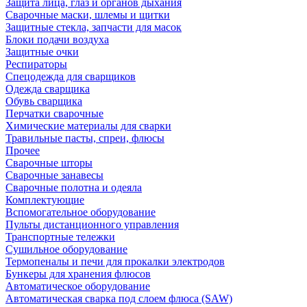
Защита лица, глаз и органов дыхания
Сварочные маски, шлемы и щитки
Защитные стекла, запчасти для масок
Блоки подачи воздуха
Защитные очки
Респираторы
Спецодежда для сварщиков
Одежда сварщика
Обувь сварщика
Перчатки сварочные
Химические материалы для сварки
Травильные пасты, спреи, флюсы
Прочее
Сварочные шторы
Сварочные занавесы
Сварочные полотна и одеяла
Комплектующие
Вспомогательное оборудование
Пульты дистанционного управления
Транспортные тележки
Сушильное оборудование
Термопеналы и печи для прокалки электродов
Бункеры для хранения флюсов
Автоматическое оборудование
Автоматическая сварка под слоем флюса (SAW)