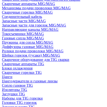
Сварочные аппараты MIG/MAG
Механизмы подачи проволоки MIG/MAG
Сварочные горелки MIG/MAG
Соединительный кабель
Запасные части MIG/MAG
Запасные части для горелок MIG/MAG
Направляющие каналы MIG/MAG
Токосъемники MIG/MAG
Газовые сопла MIG/MAG
Пружины для сопла MIG/MAG
Диффузоры газовые MIG/MAG
Ролики подачи проволоки MIG/MAG
Шейки горелок (гусаки) MIG/MAG
Сварочное оборудование для TIG сварки
Сварочные аппараты TIG
Блоки охлаждения
Сварочные горелки TIG
Цанги
Цангодержатели и газовые линзы
Сопло газовое TIG
Изоляторы TIG
Заглушки TIG
Наборы для TIG горелки
Головки TIG горелок
Запасные части TIG