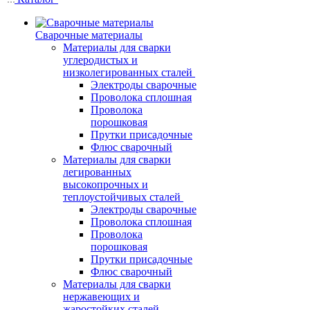
Сварочные материалы
Материалы для сварки
углеродистых и
низколегированных сталей
Электроды сварочные
Проволока сплошная
Проволока
порошковая
Прутки присадочные
Флюс сварочный
Материалы для сварки
легированных
высокопрочных и
теплоустойчивых сталей
Электроды сварочные
Проволока сплошная
Проволока
порошковая
Прутки присадочные
Флюс сварочный
Материалы для сварки
нержавеющих и
жаростойких сталей