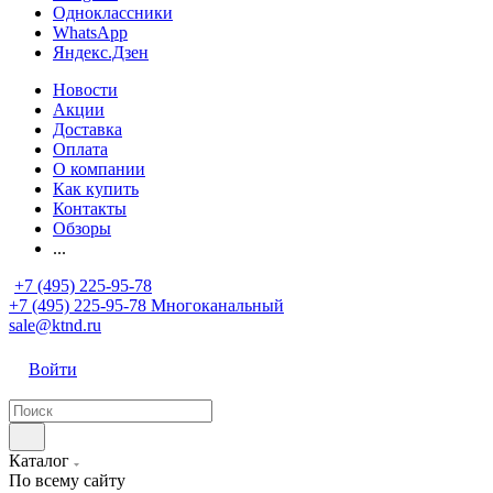
Одноклассники
WhatsApp
Яндекс.Дзен
Новости
Акции
Доставка
Оплата
О компании
Как купить
Контакты
Обзоры
...
+7 (495) 225-95-78
+7 (495) 225-95-78
Многоканальный
sale@ktnd.ru
Войти
Каталог
По всему сайту