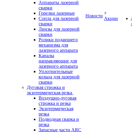
Аппараты лазерной
сварки
Горелки лазерные
Новости
Сопла для лазерной
Акции
сварки
Линзы для лазерной
сварки
Ролики подающего
механизма для
лазерного аппарата
Каналы
направляющие для
лазерного аппарата
Уплотнительные
кольца для лазерной
сварки
Дуговая строжка и
экзотермическая резка
Воздушно-дуговая
строжка и резка
Экзотермическая
резка
Подводная сварка и
резка
Запасные части ARC