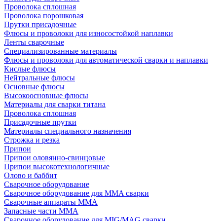
Проволока сплошная
Проволока порошковая
Прутки присадочные
Флюсы и проволоки для износостойкой наплавки
Ленты сварочные
Специализированные материалы
Флюсы и проволоки для автоматической сварки и наплавки
Кислые флюсы
Нейтральные флюсы
Основные флюсы
Высокоосновные флюсы
Материалы для сварки титана
Проволока сплошная
Присадочные прутки
Материалы специального назначения
Строжка и резка
Припои
Припои оловянно-свинцовые
Припои высокотехнологичные
Олово и баббит
Сварочное оборудование
Сварочное оборудование для MMA сварки
Сварочные аппараты MMA
Запасные части MMA
Сварочное оборудование для MIG/MAG сварки