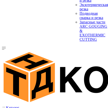
и резка
Экзотермическая
резка
Подводная
сварка и резка
Запасные части
ARC GOUGING
&
EXOTHERMIC
CUTTING
Каталог