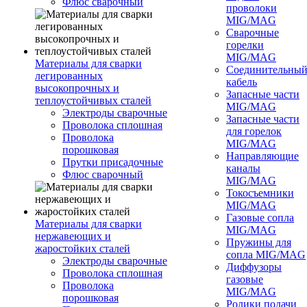
Флюс сварочный
проволоки
MIG/MAG
Сварочные
горелки
MIG/MAG
Материалы для сварки
Соединительны
легированных
кабель
высокопрочных и
Запасные части
теплоустойчивых сталей
MIG/MAG
Электроды сварочные
Запасные части
Проволока сплошная
для горелок
Проволока
MIG/MAG
порошковая
Направляющие
Прутки присадочные
каналы
Флюс сварочный
MIG/MAG
Токосъемники
MIG/MAG
Газовые сопла
Материалы для сварки
MIG/MAG
нержавеющих и
Пружины для
жаростойких сталей
сопла MIG/MAG
Электроды сварочные
Диффузоры
Проволока сплошная
газовые
Проволока
MIG/MAG
порошковая
Ролики подачи