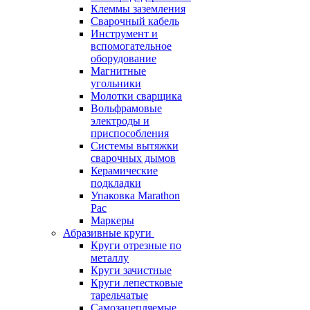
Клеммы заземления
Сварочный кабель
Инструмент и
вспомогательное
оборудование
Магнитные
угольники
Молотки сварщика
Вольфрамовые
электроды и
приспособления
Системы вытяжки
сварочных дымов
Керамические
подкладки
Упаковка Marathon
Pac
Маркеры
Абразивные круги
Круги отрезные по
металлу
Круги зачистные
Круги лепестковые
тарельчатые
Самозацепляемые