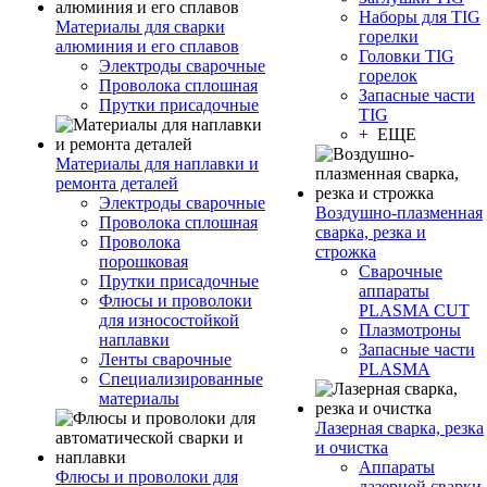
Наборы для TIG
Материалы для сварки
горелки
алюминия и его сплавов
Головки TIG
Электроды сварочные
горелок
Проволока сплошная
Запасные части
Прутки присадочные
TIG
+ ЕЩЕ
Материалы для наплавки и
ремонта деталей
Электроды сварочные
Воздушно-плазменная
Проволока сплошная
сварка, резка и
Проволока
строжка
порошковая
Сварочные
Прутки присадочные
аппараты
Флюсы и проволоки
PLASMA CUT
для износостойкой
Плазмотроны
наплавки
Запасные части
Ленты сварочные
PLASMA
Специализированные
материалы
Лазерная сварка, резка
и очистка
Аппараты
Флюсы и проволоки для
лазерной сварки