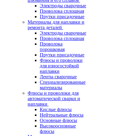
алюминия и его сплавов
Электроды сварочные
Проволока сплошная
Прутки присадочные
Материалы для наплавки и
ремонта деталей
Электроды сварочные
Проволока сплошная
Проволока
порошковая
Прутки присадочные
Флюсы и проволоки
для износостойкой
наплавки
Ленты сварочные
Специализированные
материалы
Флюсы и проволоки для
автоматической сварки и
наплавки
Кислые флюсы
Нейтральные флюсы
Основные флюсы
Высокоосновные
флюсы