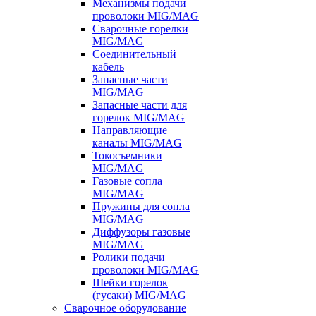
Механизмы подачи
проволоки MIG/MAG
Сварочные горелки
MIG/MAG
Соединительный
кабель
Запасные части
MIG/MAG
Запасные части для
горелок MIG/MAG
Направляющие
каналы MIG/MAG
Токосъемники
MIG/MAG
Газовые сопла
MIG/MAG
Пружины для сопла
MIG/MAG
Диффузоры газовые
MIG/MAG
Ролики подачи
проволоки MIG/MAG
Шейки горелок
(гусаки) MIG/MAG
Сварочное оборудование