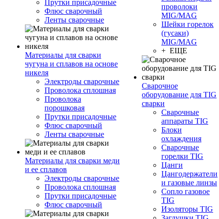
Прутки присадочные
проволоки
Флюс сварочный
MIG/MAG
Ленты сварочные
Шейки горелок
(гусаки)
MIG/MAG
+ ЕЩЕ
Материалы для сварки
чугуна и сплавов на основе
никеля
Электроды сварочные
Сварочное
Проволока сплошная
оборудование для TIG
Проволока
сварки
порошковая
Сварочные
Прутки присадочные
аппараты TIG
Флюс сварочный
Блоки
Ленты сварочные
охлаждения
Сварочные
горелки TIG
Материалы для сварки меди
Цанги
и ее сплавов
Цангодержатели
Электроды сварочные
и газовые линзы
Проволока сплошная
Сопло газовое
Прутки присадочные
TIG
Флюс сварочный
Изоляторы TIG
Заглушки TIG