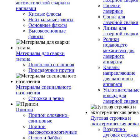
автоматической сварки и
Горелки
наплавки
лазерные
Кислые флюсы
Сопла для
Нейтральные флюсы
лазерной сварки
Основные флюсы
Линзы для
Высокоосновные
лазерной сварки
флюсы
Ролики
подающего
механизма для
Материалы для сварки
лазерного
титана
аппарата
Проволока сплошная
Каналы
Присадочные прутки
направляющие
для лазерного
аппарата
Материалы специального
Уплотнительные
назначения
кольца для
Строжка и резка
лазерной сварки
Припои
Припои оловянно-
Дуговая строжка и
свинцовые
экзотермическая резка
Припои
Воздушно-
высокотехнологичные
дуговая строжка
Олово и баббит