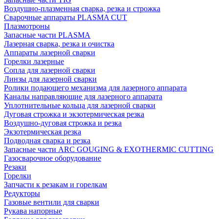
Воздушно-плазменная сварка, резка и строжка
Сварочные аппараты PLASMA CUT
Плазмотроны
Запасные части PLASMA
Лазерная сварка, резка и очистка
Аппараты лазерной сварки
Горелки лазерные
Сопла для лазерной сварки
Линзы для лазерной сварки
Ролики подающего механизма для лазерного аппарата
Каналы направляющие для лазерного аппарата
Уплотнительные кольца для лазерной сварки
Дуговая строжка и экзотермическая резка
Воздушно-дуговая строжка и резка
Экзотермическая резка
Подводная сварка и резка
Запасные части ARC GOUGING & EXOTHERMIC CUTTING
Газосварочное оборудование
Резаки
Горелки
Запчасти к резакам и горелкам
Редукторы
Газовые вентили для сварки
Рукава напорные