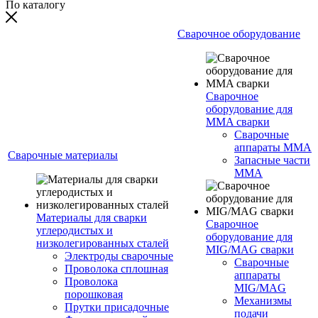
По каталогу
Сварочное оборудование
Сварочное
оборудование для
MMA сварки
Сварочные
аппараты MMA
Сварочные материалы
Запасные части
MMA
Материалы для сварки
Сварочное
углеродистых и
оборудование для
низколегированных сталей
MIG/MAG сварки
Электроды сварочные
Сварочные
Проволока сплошная
аппараты
Проволока
MIG/MAG
порошковая
Механизмы
Прутки присадочные
подачи