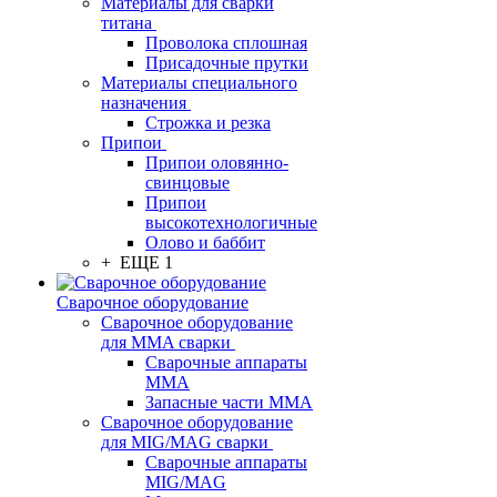
Материалы для сварки
титана
Проволока сплошная
Присадочные прутки
Материалы специального
назначения
Строжка и резка
Припои
Припои оловянно-
свинцовые
Припои
высокотехнологичные
Олово и баббит
+ ЕЩЕ 1
Сварочное оборудование
Сварочное оборудование
для MMA сварки
Сварочные аппараты
MMA
Запасные части MMA
Сварочное оборудование
для MIG/MAG сварки
Сварочные аппараты
MIG/MAG