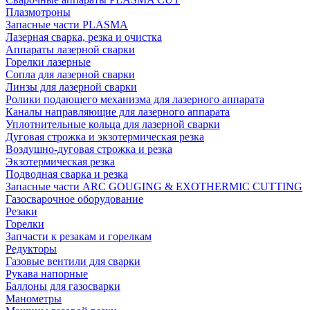
Плазмотроны
Запасные части PLASMA
Лазерная сварка, резка и очистка
Аппараты лазерной сварки
Горелки лазерные
Сопла для лазерной сварки
Линзы для лазерной сварки
Ролики подающего механизма для лазерного аппарата
Каналы направляющие для лазерного аппарата
Уплотнительные кольца для лазерной сварки
Дуговая строжка и экзотермическая резка
Воздушно-дуговая строжка и резка
Экзотермическая резка
Подводная сварка и резка
Запасные части ARC GOUGING & EXOTHERMIC CUTTING
Газосварочное оборудование
Резаки
Горелки
Запчасти к резакам и горелкам
Редукторы
Газовые вентили для сварки
Рукава напорные
Баллоны для газосварки
Манометры