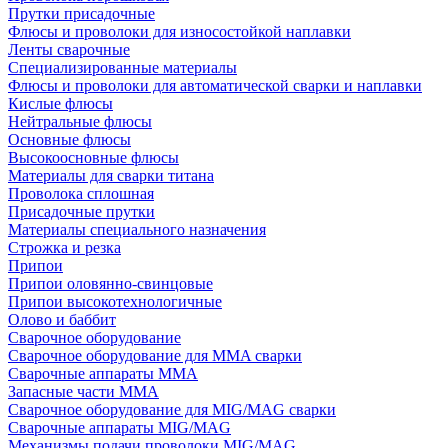
Прутки присадочные
Флюсы и проволоки для износостойкой наплавки
Ленты сварочные
Специализированные материалы
Флюсы и проволоки для автоматической сварки и наплавки
Кислые флюсы
Нейтральные флюсы
Основные флюсы
Высокоосновные флюсы
Материалы для сварки титана
Проволока сплошная
Присадочные прутки
Материалы специального назначения
Строжка и резка
Припои
Припои оловянно-свинцовые
Припои высокотехнологичные
Олово и баббит
Сварочное оборудование
Сварочное оборудование для MMA сварки
Сварочные аппараты MMA
Запасные части MMA
Сварочное оборудование для MIG/MAG сварки
Сварочные аппараты MIG/MAG
Механизмы подачи проволоки MIG/MAG