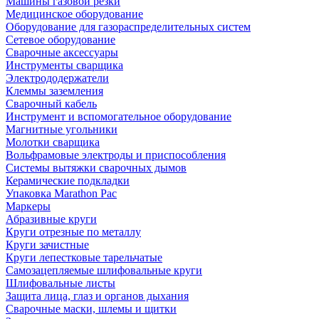
Машины газовой резки
Медицинское оборудование
Оборудование для газораспределительных систем
Сетевое оборудование
Сварочные аксессуары
Инструменты сварщика
Электрододержатели
Клеммы заземления
Сварочный кабель
Инструмент и вспомогательное оборудование
Магнитные угольники
Молотки сварщика
Вольфрамовые электроды и приспособления
Системы вытяжки сварочных дымов
Керамические подкладки
Упаковка Marathon Pac
Маркеры
Абразивные круги
Круги отрезные по металлу
Круги зачистные
Круги лепестковые тарельчатые
Самозацепляемые шлифовальные круги
Шлифовальные листы
Защита лица, глаз и органов дыхания
Сварочные маски, шлемы и щитки