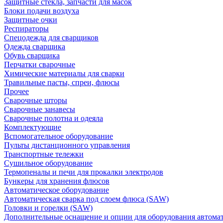
Защитные стекла, запчасти для масок
Блоки подачи воздуха
Защитные очки
Респираторы
Спецодежда для сварщиков
Одежда сварщика
Обувь сварщика
Перчатки сварочные
Химические материалы для сварки
Травильные пасты, спреи, флюсы
Прочее
Сварочные шторы
Сварочные занавесы
Сварочные полотна и одеяла
Комплектующие
Вспомогательное оборудование
Пульты дистанционного управления
Транспортные тележки
Сушильное оборудование
Термопеналы и печи для прокалки электродов
Бункеры для хранения флюсов
Автоматическое оборудование
Автоматическая сварка под слоем флюса (SAW)
Головки и горелки (SAW)
Дополнительные оснащение и опции для оборудования автома