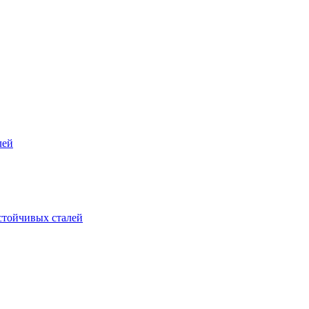
лей
стойчивых сталей