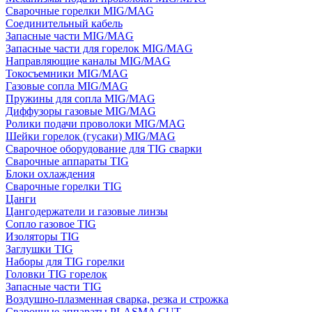
Сварочные горелки MIG/MAG
Соединительный кабель
Запасные части MIG/MAG
Запасные части для горелок MIG/MAG
Направляющие каналы MIG/MAG
Токосъемники MIG/MAG
Газовые сопла MIG/MAG
Пружины для сопла MIG/MAG
Диффузоры газовые MIG/MAG
Ролики подачи проволоки MIG/MAG
Шейки горелок (гусаки) MIG/MAG
Сварочное оборудование для TIG сварки
Сварочные аппараты TIG
Блоки охлаждения
Сварочные горелки TIG
Цанги
Цангодержатели и газовые линзы
Сопло газовое TIG
Изоляторы TIG
Заглушки TIG
Наборы для TIG горелки
Головки TIG горелок
Запасные части TIG
Воздушно-плазменная сварка, резка и строжка
Сварочные аппараты PLASMA CUT