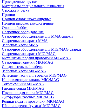
Присадочные прутки
Материалы специального назначения
Строжка и резка
Припои
Припои оловянно-свинцовые
Припои высокотехнологичные
Олово и баббит
Сварочное оборудование
Сварочное оборудование для MMA сварки
Сварочные аппараты MMA
Запасные части MMA
Сварочное оборудование для MIG/MAG сварки
Сварочные аппараты MIG/MAG
Механизмы подачи проволоки MIG/MAG
Сварочные горелки MIG/MAG
Соединительный кабель
Запасные части MIG/MAG
Запасные части для горелок MIG/MAG
Направляющие каналы MIG/MAG
Токосъемники MIG/MAG
Газовые сопла MIG/MAG
Пружины для сопла MIG/MAG
Диффузоры газовые MIG/MAG
Ролики подачи проволоки MIG/MAG
Шейки горелок (гусаки) MIG/MAG