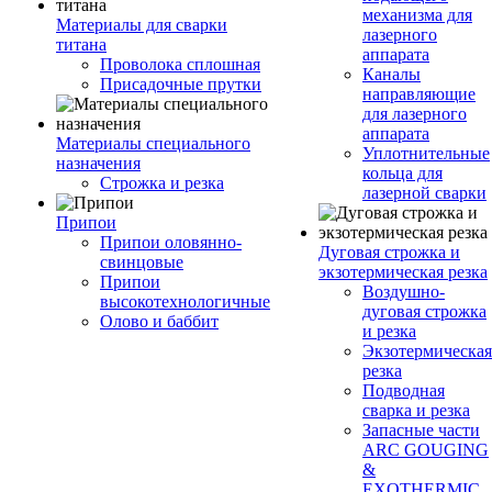
механизма для
Материалы для сварки
лазерного
титана
аппарата
Проволока сплошная
Каналы
Присадочные прутки
направляющие
для лазерного
аппарата
Материалы специального
Уплотнительные
назначения
кольца для
Строжка и резка
лазерной сварки
Припои
Припои оловянно-
Дуговая строжка и
свинцовые
экзотермическая резка
Припои
Воздушно-
высокотехнологичные
дуговая строжка
Олово и баббит
и резка
Экзотермическая
резка
Подводная
сварка и резка
Запасные части
ARC GOUGING
&
EXOTHERMIC