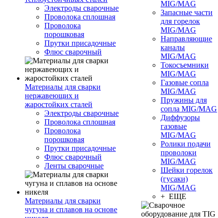
MIG/MAG
Электроды сварочные
Запасные части
Проволока сплошная
для горелок
Проволока
MIG/MAG
порошковая
Направляющие
Прутки присадочные
каналы
Флюс сварочный
MIG/MAG
Токосъемники
MIG/MAG
Газовые сопла
Материалы для сварки
MIG/MAG
нержавеющих и
Пружины для
жаростойких сталей
сопла MIG/MAG
Электроды сварочные
Диффузоры
Проволока сплошная
газовые
Проволока
MIG/MAG
порошковая
Ролики подачи
Прутки присадочные
проволоки
Флюс сварочный
MIG/MAG
Ленты сварочные
Шейки горелок
(гусаки)
MIG/MAG
+ ЕЩЕ
Материалы для сварки
чугуна и сплавов на основе