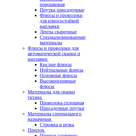
порошковая
Прутки присадочные
Флюсы и проволоки
для износостойкой
наплавки
Ленты сварочные
Специализированные
материалы
Флюсы и проволоки для
автоматической сварки и
наплавки
Кислые флюсы
Нейтральные флюсы
Основные флюсы
Высокоосновные
флюсы
Материалы для сварки
титана
Проволока сплошная
Присадочные прутки
Материалы специального
назначения
Строжка и резка
Припои
Припои оловянно-