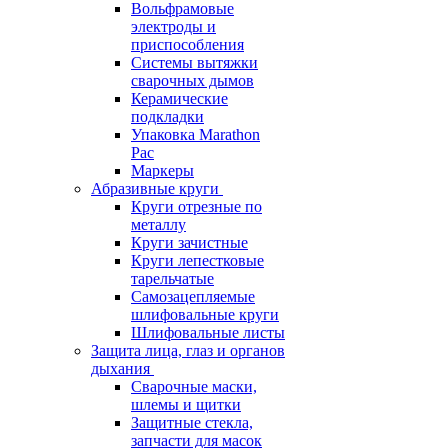
Вольфрамовые
электроды и
приспособления
Системы вытяжки
сварочных дымов
Керамические
подкладки
Упаковка Marathon
Pac
Маркеры
Абразивные круги
Круги отрезные по
металлу
Круги зачистные
Круги лепестковые
тарельчатые
Самозацепляемые
шлифовальные круги
Шлифовальные листы
Защита лица, глаз и органов
дыхания
Сварочные маски,
шлемы и щитки
Защитные стекла,
запчасти для масок