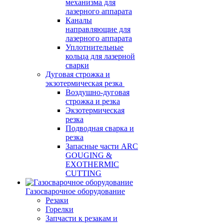
механизма для
лазерного аппарата
Каналы
направляющие для
лазерного аппарата
Уплотнительные
кольца для лазерной
сварки
Дуговая строжка и
экзотермическая резка
Воздушно-дуговая
строжка и резка
Экзотермическая
резка
Подводная сварка и
резка
Запасные части ARC
GOUGING &
EXOTHERMIC
CUTTING
Газосварочное оборудование
Резаки
Горелки
Запчасти к резакам и