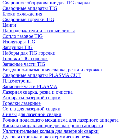
Сварочное оборудование для TIG сварки
Сварочные аппараты TIG
Блоки охлаждения
Сварочные горелки TIG
Цанги
Цангодержатели и газовые линзы
Сопло газовое TIG
Изоляторы TIG
Заглушки TIG
Наборы для TIG горелки
Головки TIG горелок
Запасные части TIG
Воздушно-плазменная сварка, резка и строжка
Сварочные аппараты PLASMA CUT
Плазмотроны
Запасные части PLASMA
Лазерная сварка, резка и очистка
Аппараты лазерной сварки
Горелки лазерные
Сопла для лазерной сварки
Линзы для лазерной сварки
Ролики подающего механизма для лазерного аппарата
Каналы направляющие для лазерного аппарата
Уплотнительные кольца для лазерной сварки
Дуговая строжка и экзотермическая резка