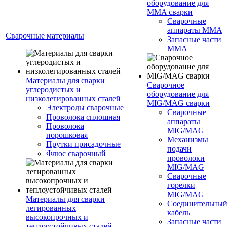
оборудование для
MMA сварки
Сварочные
аппараты MMA
Сварочные материалы
Запасные части
MMA
Материалы для сварки
Сварочное
углеродистых и
оборудование для
низколегированных сталей
MIG/MAG сварки
Электроды сварочные
Сварочные
Проволока сплошная
аппараты
Проволока
MIG/MAG
порошковая
Механизмы
Прутки присадочные
подачи
Флюс сварочный
проволоки
MIG/MAG
Сварочные
горелки
MIG/MAG
Материалы для сварки
Соединительны
легированных
кабель
высокопрочных и
Запасные части
теплоустойчивых сталей