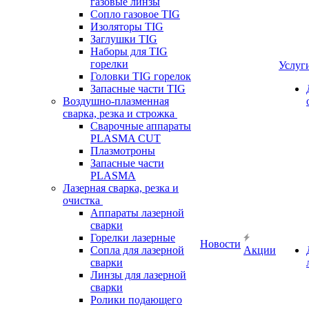
газовые линзы
Сопло газовое TIG
Изоляторы TIG
Заглушки TIG
Наборы для TIG
горелки
Услуг
Головки TIG горелок
Запасные части TIG
Воздушно-плазменная
сварка, резка и строжка
Сварочные аппараты
PLASMA CUT
Плазмотроны
Запасные части
PLASMA
Лазерная сварка, резка и
очистка
Аппараты лазерной
сварки
Горелки лазерные
Новости
Сопла для лазерной
Акции
сварки
Линзы для лазерной
сварки
Ролики подающего