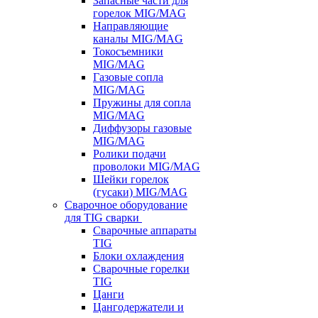
Запасные части для
горелок MIG/MAG
Направляющие
каналы MIG/MAG
Токосъемники
MIG/MAG
Газовые сопла
MIG/MAG
Пружины для сопла
MIG/MAG
Диффузоры газовые
MIG/MAG
Ролики подачи
проволоки MIG/MAG
Шейки горелок
(гусаки) MIG/MAG
Сварочное оборудование
для TIG сварки
Сварочные аппараты
TIG
Блоки охлаждения
Сварочные горелки
TIG
Цанги
Цангодержатели и