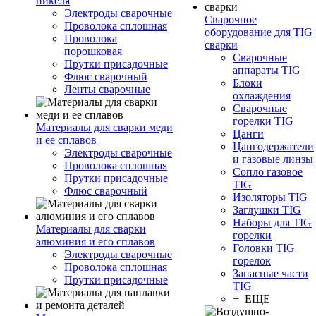
никеля
Электроды сварочные
Сварочное
Проволока сплошная
оборудование для TIG
Проволока
сварки
порошковая
Сварочные
Прутки присадочные
аппараты TIG
Флюс сварочный
Блоки
Ленты сварочные
охлаждения
Сварочные
горелки TIG
Материалы для сварки меди
Цанги
и ее сплавов
Цангодержатели
Электроды сварочные
и газовые линзы
Проволока сплошная
Сопло газовое
Прутки присадочные
TIG
Флюс сварочный
Изоляторы TIG
Заглушки TIG
Наборы для TIG
Материалы для сварки
горелки
алюминия и его сплавов
Головки TIG
Электроды сварочные
горелок
Проволока сплошная
Запасные части
Прутки присадочные
TIG
+ ЕЩЕ