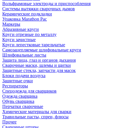
Вольфрамовые электроды и приспособления
Системы вытяжки сварочных дымов
Керамические подкладки
Упаковка Marathon Pac
Маркеры
Абразивные круги
Круги отрезные по металлу
Круги зачистные
Круги лепестковые тарельчатые
Самозацепляемые шлифовальные круги
Шлифовальные листы
Защита лица, глаз и органов дыхания
Сварочные маски, шлемы и щитки
Защитные стекла, запчасти для масок
Блоки подачи воздуха
Защитные очки
Респираторы
Спецодежда для сварщиков
Одежда сварщика
Обувь сварщика
Перчатки сварочные
Химические материалы для сварки
Травильные пасты, спреи, флюсы
Прочее
Сварочные шторы