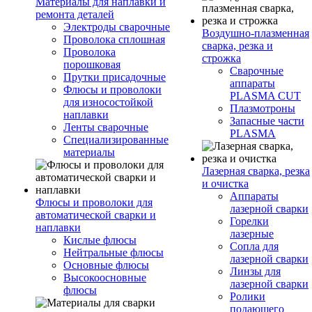
Материалы для наплавки и
ремонта деталей
Электроды сварочные
Воздушно-плазменная
Проволока сплошная
сварка, резка и
Проволока
строжка
порошковая
Сварочные
Прутки присадочные
аппараты
Флюсы и проволоки
PLASMA CUT
для износостойкой
Плазмотроны
наплавки
Запасные части
Ленты сварочные
PLASMA
Специализированные
материалы
Лазерная сварка, резка
и очистка
Аппараты
Флюсы и проволоки для
лазерной сварки
автоматической сварки и
Горелки
наплавки
лазерные
Кислые флюсы
Сопла для
Нейтральные флюсы
лазерной сварки
Основные флюсы
Линзы для
Высокоосновные
лазерной сварки
флюсы
Ролики
подающего