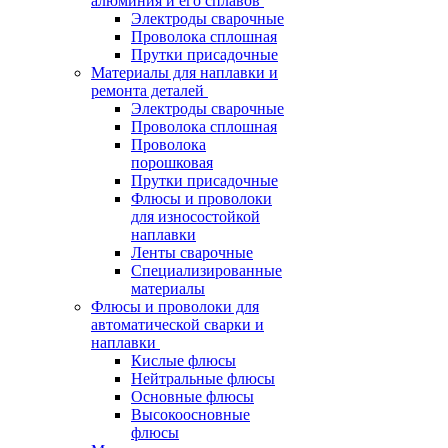
алюминия и его сплавов
Электроды сварочные
Проволока сплошная
Прутки присадочные
Материалы для наплавки и
ремонта деталей
Электроды сварочные
Проволока сплошная
Проволока
порошковая
Прутки присадочные
Флюсы и проволоки
для износостойкой
наплавки
Ленты сварочные
Специализированные
материалы
Флюсы и проволоки для
автоматической сварки и
наплавки
Кислые флюсы
Нейтральные флюсы
Основные флюсы
Высокоосновные
флюсы