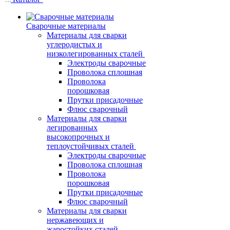
Сварочные материалы
Материалы для сварки
углеродистых и
низколегированных сталей
Электроды сварочные
Проволока сплошная
Проволока
порошковая
Прутки присадочные
Флюс сварочный
Материалы для сварки
легированных
высокопрочных и
теплоустойчивых сталей
Электроды сварочные
Проволока сплошная
Проволока
порошковая
Прутки присадочные
Флюс сварочный
Материалы для сварки
нержавеющих и
жаростойких сталей