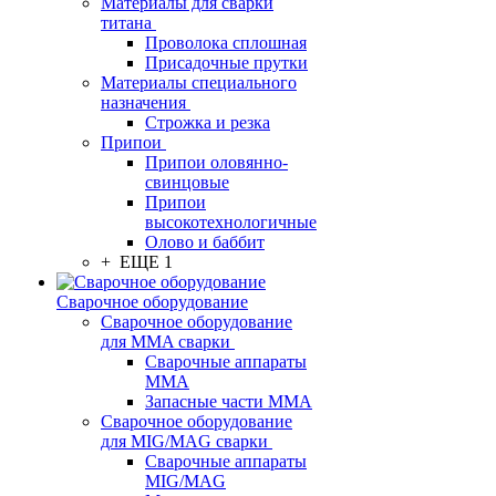
Материалы для сварки
титана
Проволока сплошная
Присадочные прутки
Материалы специального
назначения
Строжка и резка
Припои
Припои оловянно-
свинцовые
Припои
высокотехнологичные
Олово и баббит
+ ЕЩЕ 1
Сварочное оборудование
Сварочное оборудование
для MMA сварки
Сварочные аппараты
MMA
Запасные части MMA
Сварочное оборудование
для MIG/MAG сварки
Сварочные аппараты
MIG/MAG