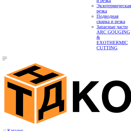
и резка
Экзотермическая
резка
Подводная
сварка и резка
Запасные части
ARC GOUGING
&
EXOTHERMIC
CUTTING
Каталог