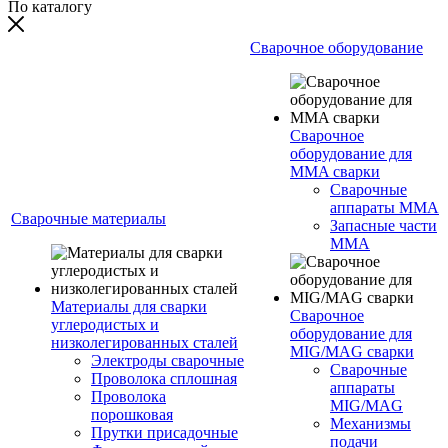
По каталогу
Сварочное оборудование
Сварочное
оборудование для
MMA сварки
Сварочные
аппараты MMA
Сварочные материалы
Запасные части
MMA
Материалы для сварки
Сварочное
углеродистых и
оборудование для
низколегированных сталей
MIG/MAG сварки
Электроды сварочные
Сварочные
Проволока сплошная
аппараты
Проволока
MIG/MAG
порошковая
Механизмы
Прутки присадочные
подачи