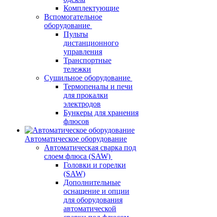
Комплектующие
Вспомогательное
оборудование
Пульты
дистанционного
управления
Транспортные
тележки
Сушильное оборудование
Термопеналы и печи
для прокалки
электродов
Бункеры для хранения
флюсов
Автоматическое оборудование
Автоматическая сварка под
слоем флюса (SAW)
Головки и горелки
(SAW)
Дополнительные
оснащение и опции
для оборудования
автоматической