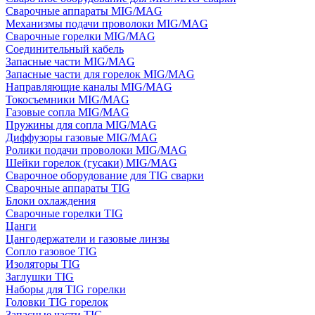
Сварочные аппараты MIG/MAG
Механизмы подачи проволоки MIG/MAG
Сварочные горелки MIG/MAG
Соединительный кабель
Запасные части MIG/MAG
Запасные части для горелок MIG/MAG
Направляющие каналы MIG/MAG
Токосъемники MIG/MAG
Газовые сопла MIG/MAG
Пружины для сопла MIG/MAG
Диффузоры газовые MIG/MAG
Ролики подачи проволоки MIG/MAG
Шейки горелок (гусаки) MIG/MAG
Сварочное оборудование для TIG сварки
Сварочные аппараты TIG
Блоки охлаждения
Сварочные горелки TIG
Цанги
Цангодержатели и газовые линзы
Сопло газовое TIG
Изоляторы TIG
Заглушки TIG
Наборы для TIG горелки
Головки TIG горелок
Запасные части TIG