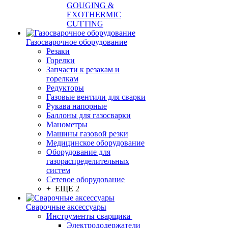
GOUGING &
EXOTHERMIC
CUTTING
Газосварочное оборудование
Резаки
Горелки
Запчасти к резакам и
горелкам
Редукторы
Газовые вентили для сварки
Рукава напорные
Баллоны для газосварки
Манометры
Машины газовой резки
Медицинское оборудование
Оборудование для
газораспределительных
систем
Сетевое оборудование
+ ЕЩЕ 2
Сварочные аксессуары
Инструменты сварщика
Электрододержатели