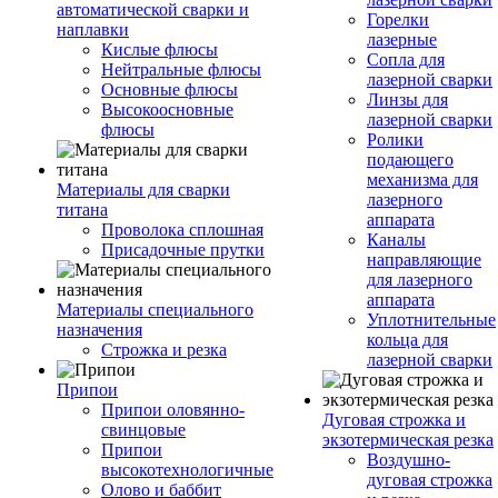
автоматической сварки и
Горелки
наплавки
лазерные
Кислые флюсы
Сопла для
Нейтральные флюсы
лазерной сварки
Основные флюсы
Линзы для
Высокоосновные
лазерной сварки
флюсы
Ролики
подающего
механизма для
Материалы для сварки
лазерного
титана
аппарата
Проволока сплошная
Каналы
Присадочные прутки
направляющие
для лазерного
аппарата
Материалы специального
Уплотнительные
назначения
кольца для
Строжка и резка
лазерной сварки
Припои
Припои оловянно-
Дуговая строжка и
свинцовые
экзотермическая резка
Припои
Воздушно-
высокотехнологичные
дуговая строжка
Олово и баббит