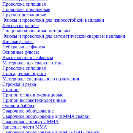
Проволока сплошная
Проволока порошковая
Прутки присадочные
Флюсы и проволоки для износостойкой наплавки
Ленты сварочные
Специализированные материалы
Флюсы и проволоки для автоматической сварки и наплавки
Кислые флюсы
Нейтральные флюсы
Основные флюсы
Высокоосновные флюсы
Материалы для сварки титана
Проволока сплошная
Присадочные прутки
Материалы специального назначения
Строжка и резка
Припои
Припои оловянно-свинцовые
Припои высокотехнологичные
Олово и баббит
Сварочное оборудование
Сварочное оборудование для MMA сварки
Сварочные аппараты MMA
Запасные части MMA
Сварочное оборудование для MIG/MAG сварки