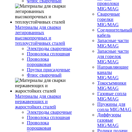
Флюс сварочный
проволоки
MIG/MAG
Сварочные
горелки
MIG/MAG
Материалы для сварки
Соединительны
легированных
кабель
высокопрочных и
Запасные части
теплоустойчивых сталей
MIG/MAG
Электроды сварочные
Запасные части
Проволока сплошная
для горелок
Проволока
MIG/MAG
порошковая
Направляющие
Прутки присадочные
каналы
Флюс сварочный
MIG/MAG
Токосъемники
MIG/MAG
Газовые сопла
Материалы для сварки
MIG/MAG
нержавеющих и
Пружины для
жаростойких сталей
сопла MIG/MAG
Электроды сварочные
Диффузоры
Проволока сплошная
газовые
Проволока
MIG/MAG
порошковая
Ролики подачи