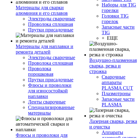
Наборы для TIG
Материалы для сварки
горелки
алюминия и его сплавов
Головки TIG
Электроды сварочные
горелок
Проволока сплошная
Запасные части
Прутки присадочные
TIG
+ ЕЩЕ
Материалы для наплавки и
ремонта деталей
Электроды сварочные
Воздушно-плазменная
Проволока сплошная
сварка, резка и
Проволока
строжка
порошковая
Сварочные
Прутки присадочные
аппараты
Флюсы и проволоки
PLASMA CUT
для износостойкой
Плазмотроны
наплавки
Запасные части
Ленты сварочные
PLASMA
Специализированные
материалы
Лазерная сварка, резка
и очистка
Аппараты
Флюсы и проволоки для
лазерной сварки