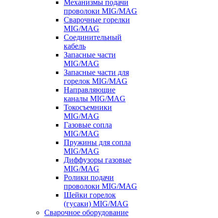
Механизмы подачи
проволоки MIG/MAG
Сварочные горелки
MIG/MAG
Соединительный
кабель
Запасные части
MIG/MAG
Запасные части для
горелок MIG/MAG
Направляющие
каналы MIG/MAG
Токосъемники
MIG/MAG
Газовые сопла
MIG/MAG
Пружины для сопла
MIG/MAG
Диффузоры газовые
MIG/MAG
Ролики подачи
проволоки MIG/MAG
Шейки горелок
(гусаки) MIG/MAG
Сварочное оборудование