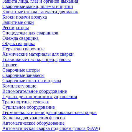
Защита лица, глаз и органов дыхания
Сварочные маски, шлемы и щитки
Защитные стекла, запчасти для масок
Блоки подачи воздуха
Защитные очки
Респираторы
Спецодежда для сварщиков
Одежда сварщика
Обувь сварщика
Перчатки сварочные
Химические материалы для сварки
Травильные пасты, спреи, флюсы
Прочее
Сварочные шторы
Сварочные занавесы
Сварочные полотна и одеяла
Комплектующие
Вспомогательное оборудование
Пульты дистанционного управления
Транспортные тележки
Сушильное оборудование
Термопеналы и печи для прокалки электродов
Бункеры для хранения флюсов
Автоматическое оборудование
Автоматическая сварка под слоем флюса (SAW)