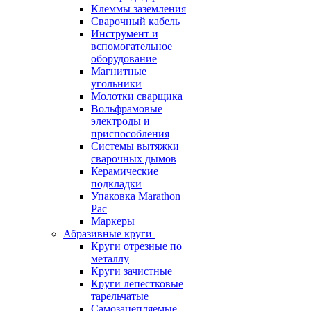
Клеммы заземления
Сварочный кабель
Инструмент и
вспомогательное
оборудование
Магнитные
угольники
Молотки сварщика
Вольфрамовые
электроды и
приспособления
Системы вытяжки
сварочных дымов
Керамические
подкладки
Упаковка Marathon
Pac
Маркеры
Абразивные круги
Круги отрезные по
металлу
Круги зачистные
Круги лепестковые
тарельчатые
Самозацепляемые