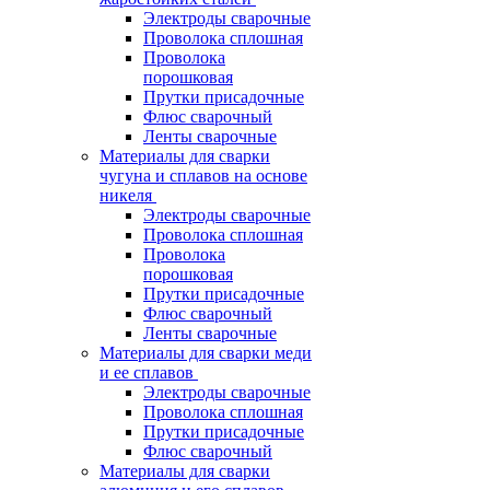
Электроды сварочные
Проволока сплошная
Проволока
порошковая
Прутки присадочные
Флюс сварочный
Ленты сварочные
Материалы для сварки
чугуна и сплавов на основе
никеля
Электроды сварочные
Проволока сплошная
Проволока
порошковая
Прутки присадочные
Флюс сварочный
Ленты сварочные
Материалы для сварки меди
и ее сплавов
Электроды сварочные
Проволока сплошная
Прутки присадочные
Флюс сварочный
Материалы для сварки