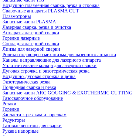
Воздушно-плазменная сварка, резка и строжка
Сварочные аппараты PLASMA CUT
Плазмотроны
Запасные части PLASMA
Лазерная сварка, резка и очистка
Аппараты лазерной сварки
Горелки лазерные
Сопла для лазерной сварки
Линзы для лазерной сварки
Ролики подающего механизма для лазерного аппарата
Каналы направляющие для лазерного аппарата
Уплотнительные кольца для лазерной сварки
Дуговая строжка и экзотермическая резка
Воздушно-дуговая строжка и резка
Экзотермическая резка
Подводная сварка и резка
Запасные части ARC GOUGING & EXOTHERMIC CUTTING
Газосварочное оборудование
Резаки
Горелки
Запчасти к резакам и горелкам
Редукторы
Газовые вентили для сварки
Рукава напорные