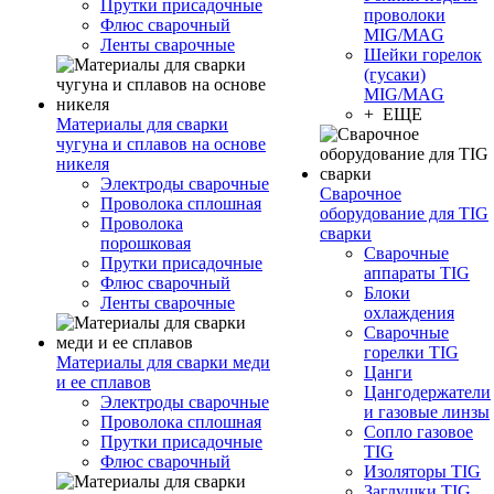
Прутки присадочные
проволоки
Флюс сварочный
MIG/MAG
Ленты сварочные
Шейки горелок
(гусаки)
MIG/MAG
+ ЕЩЕ
Материалы для сварки
чугуна и сплавов на основе
никеля
Электроды сварочные
Сварочное
Проволока сплошная
оборудование для TIG
Проволока
сварки
порошковая
Сварочные
Прутки присадочные
аппараты TIG
Флюс сварочный
Блоки
Ленты сварочные
охлаждения
Сварочные
горелки TIG
Материалы для сварки меди
Цанги
и ее сплавов
Цангодержатели
Электроды сварочные
и газовые линзы
Проволока сплошная
Сопло газовое
Прутки присадочные
TIG
Флюс сварочный
Изоляторы TIG
Заглушки TIG