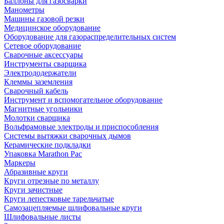
Баллоны для газосварки
Манометры
Машины газовой резки
Медицинское оборудование
Оборудование для газораспределительных систем
Сетевое оборудование
Сварочные аксессуары
Инструменты сварщика
Электрододержатели
Клеммы заземления
Сварочный кабель
Инструмент и вспомогательное оборудование
Магнитные угольники
Молотки сварщика
Вольфрамовые электроды и приспособления
Системы вытяжки сварочных дымов
Керамические подкладки
Упаковка Marathon Pac
Маркеры
Абразивные круги
Круги отрезные по металлу
Круги зачистные
Круги лепестковые тарельчатые
Самозацепляемые шлифовальные круги
Шлифовальные листы