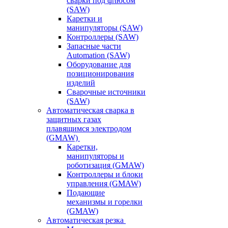
сварки под флюсом
(SAW)
Каретки и
манипуляторы (SAW)
Контроллеры (SAW)
Запасные части
Automation (SAW)
Оборудование для
позиционирования
изделий
Сварочные источники
(SAW)
Автоматическая сварка в
защитных газах
плавящимся электродом
(GMAW)
Каретки,
манипуляторы и
роботизация (GMAW)
Контроллеры и блоки
управления (GMAW)
Подающие
механизмы и горелки
(GMAW)
Автоматическая резка