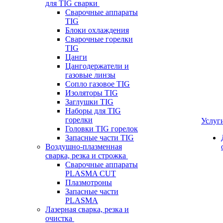
для TIG сварки
Сварочные аппараты
TIG
Блоки охлаждения
Сварочные горелки
TIG
Цанги
Цангодержатели и
газовые линзы
Сопло газовое TIG
Изоляторы TIG
Заглушки TIG
Наборы для TIG
горелки
Услуг
Головки TIG горелок
Запасные части TIG
Воздушно-плазменная
сварка, резка и строжка
Сварочные аппараты
PLASMA CUT
Плазмотроны
Запасные части
PLASMA
Лазерная сварка, резка и
очистка