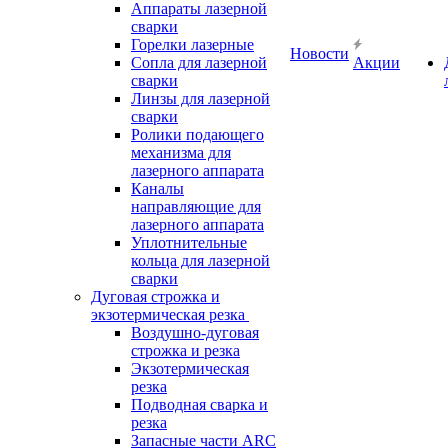
Аппараты лазерной
сварки
Горелки лазерные
Новости
Сопла для лазерной
Акции
сварки
Линзы для лазерной
сварки
Ролики подающего
механизма для
лазерного аппарата
Каналы
направляющие для
лазерного аппарата
Уплотнительные
кольца для лазерной
сварки
Дуговая строжка и
экзотермическая резка
Воздушно-дуговая
строжка и резка
Экзотермическая
резка
Подводная сварка и
резка
Запасные части ARC